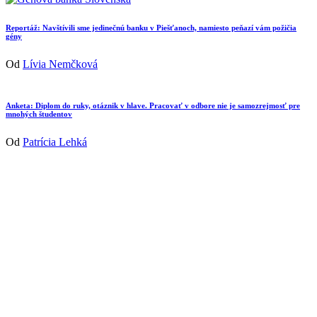
Reportáž: Navštívili sme jedinečnú banku v Piešťanoch, namiesto peňazí vám požičia
gény
Od
Lívia Nemčková
Anketa: Diplom do ruky, otáznik v hlave. Pracovať v odbore nie je samozrejmosť pre
mnohých študentov
Od
Patrícia Lehká