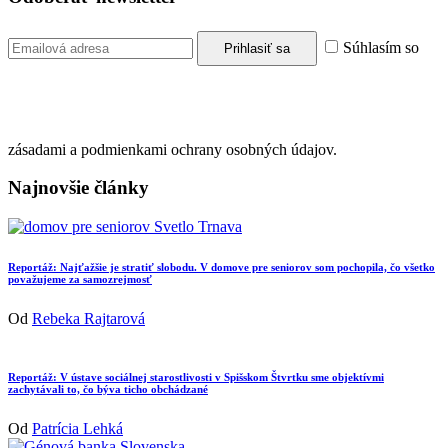
Súhlasím so
zásadami a podmienkami ochrany osobných údajov.
Najnovšie články
Reportáž: Najťažšie je stratiť slobodu. V domove pre seniorov som pochopila, čo všetko
považujeme za samozrejmosť
Od
Rebeka Rajtarová
Reportáž: V ústave sociálnej starostlivosti v Spišskom Štvrtku sme objektívmi
zachytávali to, čo býva ticho obchádzané
Od
Patrícia Lehká