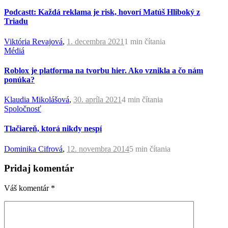
Podcastt: Každá reklama je risk, hovorí Matúš Hliboký z
Triadu
Viktória Revajová
,
1. decembra 2021
1 min
čítania
Médiá
Roblox je platforma na tvorbu hier. Ako vznikla a čo nám
ponúka?
Klaudia Mikolášová
,
30. apríla 2021
4 min
čítania
Spoločnosť
Tlačiareň, ktorá nikdy nespí
Dominika Cifrová
,
12. novembra 2014
5 min
čítania
Pridaj komentár
Váš komentár
*