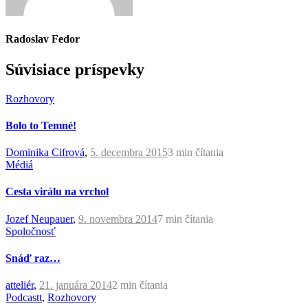
Radoslav Fedor
Súvisiace príspevky
Rozhovory
Bolo to Temné!
Dominika Cifrová
,
5. decembra 2015
3 min
čítania
Médiá
Cesta virálu na vrchol
Jozef Neupauer
,
9. novembra 2014
7 min
čítania
Spoločnosť
Snáď raz…
atteliér
,
21. januára 2014
2 min
čítania
Podcastt
,
Rozhovory