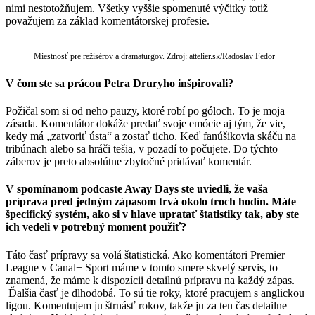
nimi nestotožňujem. Všetky vyššie spomenuté výčitky totiž
považujem za základ komentátorskej profesie.
Miestnosť pre režisérov a dramaturgov. Zdroj: attelier.sk/Radoslav Fedor
V čom ste sa prácou Petra Druryho inšpirovali?
Požičal som si od neho pauzy, ktoré robí po góloch. To je moja
zásada. Komentátor dokáže predať svoje emócie aj tým, že vie,
kedy má „zatvoriť ústa“ a zostať ticho. Keď fanúšikovia skáču na
tribúnach alebo sa hráči tešia, v pozadí to počujete. Do týchto
záberov je preto absolútne zbytočné pridávať komentár.
V spomínanom podcaste Away Days ste uviedli, že vaša
príprava pred jedným zápasom trvá okolo troch hodín. Máte
špecifický systém, ako si v hlave upratať štatistiky tak, aby ste
ich vedeli v potrebný moment použiť?
Táto časť prípravy sa volá štatistická. Ako komentátori Premier
League v Canal+ Sport máme v tomto smere skvelý servis, to
znamená, že máme k dispozícii detailnú prípravu na každý zápas.
Ďalšia časť je dlhodobá. To sú tie roky, ktoré pracujem s anglickou
ligou. Komentujem ju štrnásť rokov, takže ju za ten čas detailne