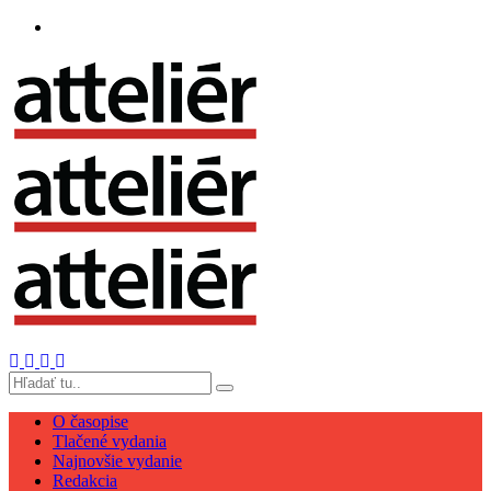
O časopise
Tlačené vydania
Najnovšie vydanie
Redakcia