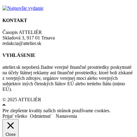
KONTAKT
Časopis ATTELIÉR
Skladová 3, 917 01 Trnava
redakcia@attelier.sk
VYHLÁSENIE
attelier.sk nepoberá žiadne verejné finančné prostriedky poskytnuté
na účely štátnej reklamy ani finančné prostriedky, ktoré boli získané
z verejných zdrojov, orgánov verejnej moci alebo verejných
subjektov iných členských štátov EÚ alebo tretieho štátu (mimo
EÚ).
© 2025 ATTELIÉR
Pre zlepšenie kvality našich stránok používame cookies.
Prijať všetko
Odmietnuť
Nastavenia
Close