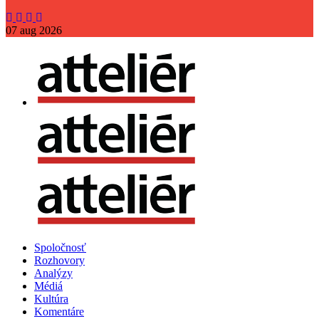
07
aug
2026
Spoločnosť
Rozhovory
Analýzy
Médiá
Kultúra
Komentáre