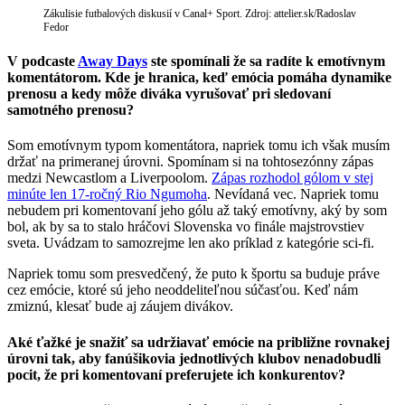
Zákulisie futbalových diskusií v Canal+ Sport. Zdroj: attelier.sk/Radoslav
Fedor
V podcaste
Away Days
ste spomínali že sa radíte k emotívnym
komentátorom. Kde je hranica, keď emócia pomáha dynamike
prenosu a kedy môže diváka vyrušovať pri sledovaní
samotného prenosu?
Som emotívnym typom komentátora, napriek tomu ich však musím
držať na primeranej úrovni. Spomínam si na tohtosezónny zápas
medzi Newcastlom a Liverpoolom.
Zápas rozhodol gólom v stej
minúte len 17-ročný Rio Ngumoha
. Nevídaná vec. Napriek tomu
nebudem pri komentovaní jeho gólu až taký emotívny, aký by som
bol, ak by sa to stalo hráčovi Slovenska vo finále majstrovstiev
sveta. Uvádzam to samozrejme len ako príklad z kategórie sci-fi.
Napriek tomu som presvedčený, že puto k športu sa buduje práve
cez emócie, ktoré sú jeho neoddeliteľnou súčasťou. Keď nám
zmiznú, klesať bude aj záujem divákov.
Aké ťažké je snažiť sa udržiavať emócie na približne rovnakej
úrovni tak, aby fanúšikovia jednotlivých klubov nenadobudli
pocit, že pri komentovaní preferujete ich konkurentov?