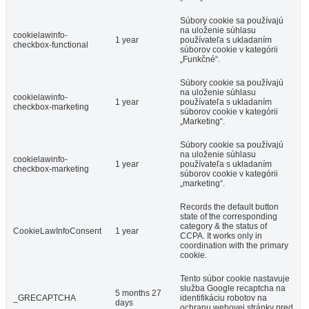
Súbory cookie sa používajú
na uloženie súhlasu
cookielawinfo-
1 year
používateľa s ukladaním
checkbox-functional
súborov cookie v kategórii
„Funkčné“.
Súbory cookie sa používajú
na uloženie súhlasu
cookielawinfo-
1 year
používateľa s ukladaním
checkbox-marketing
súborov cookie v kategórii
„Marketing“.
Súbory cookie sa používajú
na uloženie súhlasu
cookielawinfo-
1 year
používateľa s ukladaním
checkbox-marketing
súborov cookie v kategórii
„marketing“.
Records the default button
state of the corresponding
category & the status of
CookieLawInfoConsent
1 year
CCPA. It works only in
coordination with the primary
cookie.
Tento súbor cookie nastavuje
služba Google recaptcha na
5 months 27
_GRECAPTCHA
identifikáciu robotov na
days
ochranu webovej stránky pred