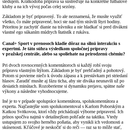
sledujem. Krátkodobá príprava sa sústreďuje na konkrétne futbalové
kluby a na ich vývoj počas celej sezóny.
Základom je byť pripravený. To ale neznamená, že musíte využiť
všetko, čo máte pripravené, hoci ste nad tým strávili štyri hodiny.
Prioritou je zachytiť dianie na trávniku a nie hladkať si pred divákmi
vlastné ego súkaním múdrych štatistík z rukáva.
Canal+ Sport v prenosoch kladie dôraz na silnú interakciu s
expertmi. Je táto súhra výsledkom spoločnej prípravy
v pražskej centrále, alebo sa spoliehate na prirodzenú chémiu?
Pri dvoch rovnocenných komentátoroch si každý robí svoju
prípravu vlastným štýlom. Základom je byť prehľadný a pohotový.
Potom si povieme niečo k úvodu zápasu a k prestávkam pri striedaní
hlasov. Zaradiť musíte aj fázu ticha, aby ste diváka neunavili už po
desiatich minútach. Rozoberieme si dynamiku prejavu, spätne naše
výkony a následne vyhodnocujeme.
Iné je to v prípade spolupráce komentátora, spolukomentátora a
experta. Najčastejšie som spolukomentoval s Karlom Poborským a
Katkou Svitkovou, ktorí vždy prichádzajú výborne pripravení. Ich
prínos spočíva najmä v detailnejšom pohľade na taktiku. Vtedy
ustupujem zo svojho herného poňatia, aby vynikli ich vedomosti a
skúsenosti. Kľúčové je neskočiť si do reči — raz sa to môže stať,