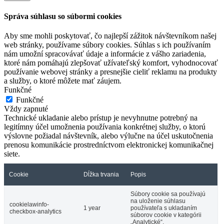
Správa súhlasu so súbormi cookies
Aby sme mohli poskytovať, čo najlepší zážitok návštevníkom našej
web stránky, používame súbory cookies. Súhlas s ich používaním
nám umožní spracovávať údaje a informácie z vášho zariadenia,
ktoré nám pomáhajú zlepšovať užívateľský komfort, vyhodnocovať
používanie webovej stránky a presnejšie cieliť reklamu na produkty
a služby, o ktoré môžete mať záujem.
Funkčné
Funkčné
Vždy zapnuté
Technické ukladanie alebo prístup je nevyhnutne potrebný na
legitímny účel umožnenia používania konkrétnej služby, o ktorú
výslovne požiadal návštevník, alebo výlučne na účel uskutočnenia
prenosu komunikácie prostredníctvom elektronickej komunikačnej
siete.
Cookie
Dĺžka trvania
Popis
Súbory cookie sa používajú
na uloženie súhlasu
cookielawinfo-
1 year
používateľa s ukladaním
checkbox-analytics
súborov cookie v kategórii
„Analytické“.