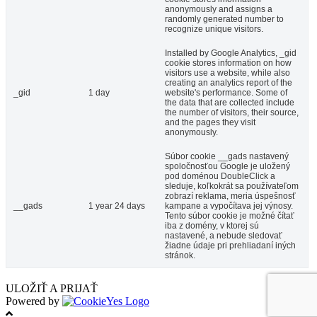
anonymously and assigns a
randomly generated number to
recognize unique visitors.
Installed by Google Analytics, _gid
cookie stores information on how
visitors use a website, while also
creating an analytics report of the
_gid
1 day
website's performance. Some of
the data that are collected include
the number of visitors, their source,
and the pages they visit
anonymously.
Súbor cookie __gads nastavený
spoločnosťou Google je uložený
pod doménou DoubleClick a
sleduje, koľkokrát sa používateľom
zobrazí reklama, meria úspešnosť
__gads
1 year 24 days
kampane a vypočítava jej výnosy.
Tento súbor cookie je možné čítať
iba z domény, v ktorej sú
nastavené, a nebude sledovať
žiadne údaje pri prehliadaní iných
stránok.
ULOŽIŤ A PRIJAŤ
Powered by