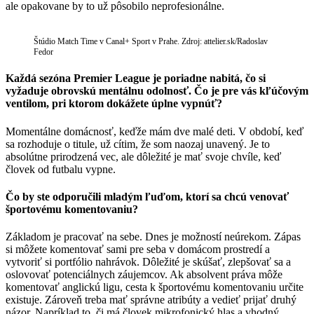
ale opakovane by to už pôsobilo neprofesionálne.
Štúdio Match Time v Canal+ Sport v Prahe. Zdroj: attelier.sk/Radoslav
Fedor
Každá sezóna Premier League je poriadne nabitá, čo si
vyžaduje obrovskú mentálnu odolnosť. Čo je pre vás kľúčovým
ventilom, pri ktorom dokážete úplne vypnúť?
Momentálne domácnosť, keďže mám dve malé deti. V období, keď
sa rozhoduje o titule, už cítim, že som naozaj unavený. Je to
absolútne prirodzená vec, ale dôležité je mať svoje chvíle, keď
človek od futbalu vypne.
Čo by ste odporučili mladým ľuďom, ktorí sa chcú venovať
športovému komentovaniu?
Základom je pracovať na sebe. Dnes je možností neúrekom. Zápas
si môžete komentovať sami pre seba v domácom prostredí a
vytvoriť si portfólio nahrávok. Dôležité je skúšať, zlepšovať sa a
oslovovať potenciálnych záujemcov. Ak absolvent práva môže
komentovať anglickú ligu, cesta k športovému komentovaniu určite
existuje. Zároveň treba mať správne atribúty a vedieť prijať druhý
názor. Napríklad to, či má človek mikrofonický hlas a vhodný