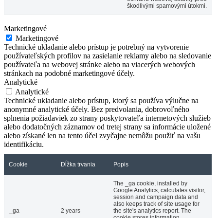
škodlivými spamovými útokmi.
Marketingové
Marketingové
Technické ukladanie alebo prístup je potrebný na vytvorenie
používateľských profilov na zasielanie reklamy alebo na sledovanie
používateľa na webovej stránke alebo na viacerých webových
stránkach na podobné marketingové účely.
Analytické
Analytické
Technické ukladanie alebo prístup, ktorý sa používa výlučne na
anonymné analytické účely. Bez predvolania, dobrovoľného
splnenia požiadaviek zo strany poskytovateľa internetových služieb
alebo dodatočných záznamov od tretej strany sa informácie uložené
alebo získané len na tento účel zvyčajne nemôžu použiť na vašu
identifikáciu.
Cookie
Dĺžka trvania
Popis
The _ga cookie, installed by
Google Analytics, calculates visitor,
session and campaign data and
also keeps track of site usage for
_ga
2 years
the site's analytics report. The
cookie stores information