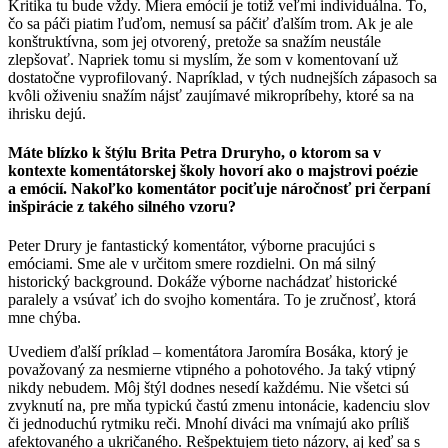
Kritika tu bude vždy. Miera emócií je totiž veľmi individuálna. To,
čo sa páči piatim ľuďom, nemusí sa páčiť ďalším trom. Ak je ale
konštruktívna, som jej otvorený, pretože sa snažím neustále
zlepšovať. Napriek tomu si myslím, že som v komentovaní už
dostatočne vyprofilovaný. Napríklad, v tých nudnejších zápasoch sa
kvôli oživeniu snažím nájsť zaujímavé mikropríbehy, ktoré sa na
ihrisku dejú.
Máte blízko k štýlu Brita Petra Druryho, o ktorom sa v
kontexte komentátorskej školy hovorí ako o majstrovi poézie
a emócií. Nakoľko komentátor pociťuje náročnosť pri čerpaní
inšpirácie z takého silného vzoru?
Peter Drury je fantastický komentátor, výborne pracujúci s
emóciami. Sme ale v určitom smere rozdielni. On má silný
historický background. Dokáže výborne nachádzať historické
paralely a vsúvať ich do svojho komentára. To je zručnosť, ktorá
mne chýba.
Uvediem ďalší príklad – komentátora Jaromíra Bosáka, ktorý je
považovaný za nesmierne vtipného a pohotového. Ja taký vtipný
nikdy nebudem. Môj štýl dodnes nesedí každému. Nie všetci sú
zvyknutí na, pre mňa typickú častú zmenu intonácie, kadenciu slov
či jednoduchú rytmiku reči. Mnohí diváci ma vnímajú ako príliš
afektovaného a ukričaného. Rešpektujem tieto názory, aj keď sa s