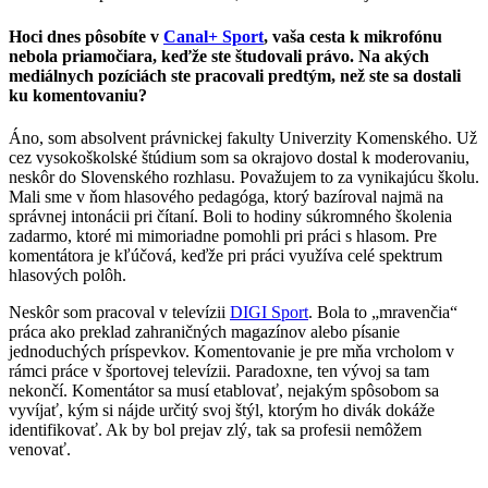
Hoci dnes pôsobíte v
Canal+ Sport
, vaša cesta k mikrofónu
nebola priamočiara, keďže ste študovali právo. Na akých
mediálnych pozíciách ste pracovali predtým, než ste sa dostali
ku komentovaniu?
Áno, som absolvent právnickej fakulty Univerzity Komenského. Už
cez vysokoškolské štúdium som sa okrajovo dostal k moderovaniu,
neskôr do Slovenského rozhlasu. Považujem to za vynikajúcu školu.
Mali sme v ňom hlasového pedagóga, ktorý bazíroval najmä na
správnej intonácii pri čítaní. Boli to hodiny súkromného školenia
zadarmo, ktoré mi mimoriadne pomohli pri práci s hlasom. Pre
komentátora je kľúčová, keďže pri práci využíva celé spektrum
hlasových polôh.
Neskôr som pracoval v televízii
DIGI Sport
. Bola to „mravenčia“
práca ako preklad zahraničných magazínov alebo písanie
jednoduchých príspevkov. Komentovanie je pre mňa vrcholom v
rámci práce v športovej televízii. Paradoxne, ten vývoj sa tam
nekončí. Komentátor sa musí etablovať, nejakým spôsobom sa
vyvíjať, kým si nájde určitý svoj štýl, ktorým ho divák dokáže
identifikovať. Ak by bol prejav zlý, tak sa profesii nemôžem
venovať.