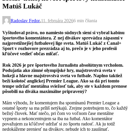
Matúš Lukáč
Radoslav Fedor
,
11. februára 2026
6 min
čítania
Vyštudoval právo, no namiesto súdnych siení si vybral kabínu
športového komentátora. Z nej divákov sprevádza zápasmi v
najprestížnejšej futbalovej lige sveta. Matúš Lukáč z Canal+
Sport v rozhovore prezrádza aj to, prečo je v jeho profesii
kľúčové vedieť občas mlčať.
Rok 2026 je pre športového žurnalistu absolútnym vrcholom.
Podujatia ako zimné olympijské hry, majstrovstvá sveta v
hokeji a hlavne majstrovstvá sveta vo futbale. Naplno taktiež
beží kolotoč anglickej Premier League. Ako sa dá pri tomto
tempe udržať mentálna sviežosť tak, aby ste v každom prenose
pôsobili na diváka maximálne pripravený?
Mám výhodu, že komentujem iba spomínanú Premier League a
ostatné športy sa ma príliš netýkajú. Zrejme potrebujem to, čo každý
bežný človek. Mať niečo, pri čom vo voľnom čase mentálne
vypnem a nekoncentrujem sa iba na futbal. Ako komentátor
považujem za kľúčové udržať si zo športu radosť. Ak ju totiž
nedokážeme preniesť na divákov, nebude ich to zaujímať.