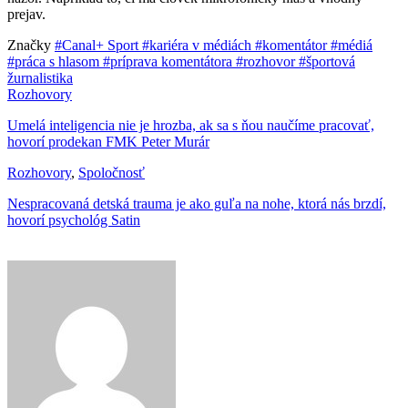
prejav.
Značky
#Canal+ Sport
#kariéra v médiách
#komentátor
#médiá
#práca s hlasom
#príprava komentátora
#rozhovor
#športová
žurnalistika
Rozhovory
Umelá inteligencia nie je hrozba, ak sa s ňou naučíme pracovať,
hovorí prodekan FMK Peter Murár
Rozhovory
,
Spoločnosť
Nespracovaná detská trauma je ako guľa na nohe, ktorá nás brzdí,
hovorí psychológ Satin