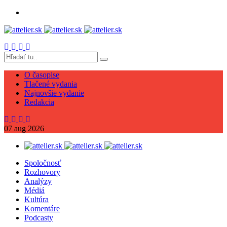
O časopise
Tlačené vydania
Najnovšie vydanie
Redakcia
07
aug
2026
Spoločnosť
Rozhovory
Analýzy
Médiá
Kultúra
Komentáre
Podcasty