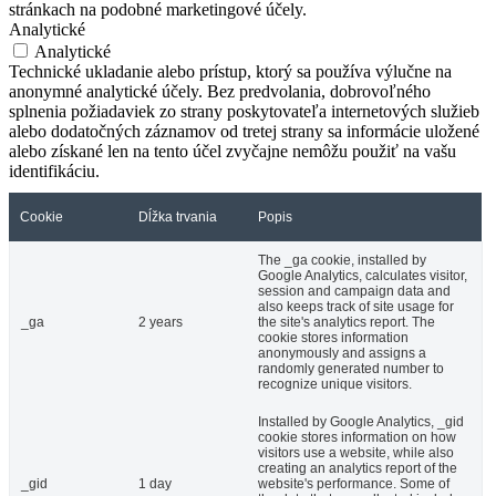
stránkach na podobné marketingové účely.
Analytické
Analytické
Technické ukladanie alebo prístup, ktorý sa používa výlučne na
anonymné analytické účely. Bez predvolania, dobrovoľného
splnenia požiadaviek zo strany poskytovateľa internetových služieb
alebo dodatočných záznamov od tretej strany sa informácie uložené
alebo získané len na tento účel zvyčajne nemôžu použiť na vašu
identifikáciu.
Cookie
Dĺžka trvania
Popis
The _ga cookie, installed by
Google Analytics, calculates visitor,
session and campaign data and
also keeps track of site usage for
_ga
2 years
the site's analytics report. The
cookie stores information
anonymously and assigns a
randomly generated number to
recognize unique visitors.
Installed by Google Analytics, _gid
cookie stores information on how
visitors use a website, while also
creating an analytics report of the
_gid
1 day
website's performance. Some of