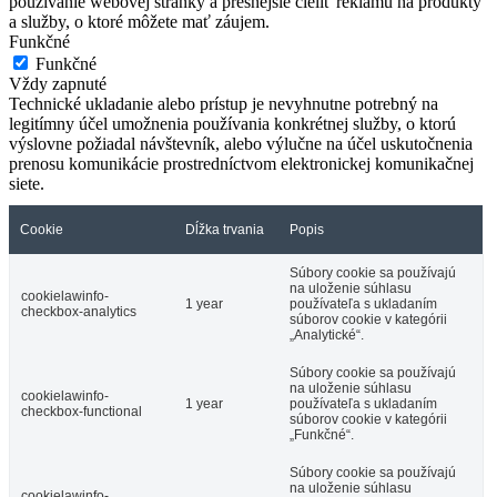
používanie webovej stránky a presnejšie cieliť reklamu na produkty
a služby, o ktoré môžete mať záujem.
Funkčné
Funkčné
Vždy zapnuté
Technické ukladanie alebo prístup je nevyhnutne potrebný na
legitímny účel umožnenia používania konkrétnej služby, o ktorú
výslovne požiadal návštevník, alebo výlučne na účel uskutočnenia
prenosu komunikácie prostredníctvom elektronickej komunikačnej
siete.
Cookie
Dĺžka trvania
Popis
Súbory cookie sa používajú
na uloženie súhlasu
cookielawinfo-
1 year
používateľa s ukladaním
checkbox-analytics
súborov cookie v kategórii
„Analytické“.
Súbory cookie sa používajú
na uloženie súhlasu
cookielawinfo-
1 year
používateľa s ukladaním
checkbox-functional
súborov cookie v kategórii
„Funkčné“.
Súbory cookie sa používajú
na uloženie súhlasu
cookielawinfo-