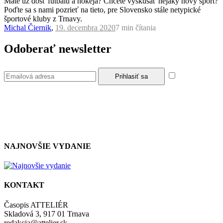
Máte už dosť futbalu a hokeja? Chcete vyskúšať nejaký nový šport?
Poďte sa s nami pozrieť na tieto, pre Slovensko stále netypické
športové kluby z Trnavy.
Michal Čiernik
,
19. decembra 2020
7 min
čítania
Odoberať newsletter
Súhlasím so
zásadami a podmienkami ochrany osobných údajov.
NAJNOVŠIE VYDANIE
KONTAKT
Časopis ATTELIÉR
Skladová 3, 917 01 Trnava
redakcia@attelier.sk