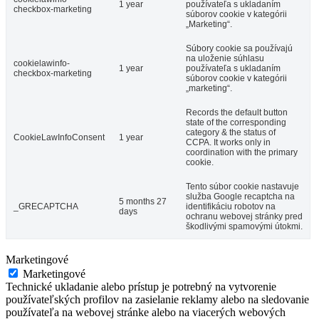
1 year
používateľa s ukladaním
checkbox-marketing
súborov cookie v kategórii
„Marketing“.
Súbory cookie sa používajú
na uloženie súhlasu
cookielawinfo-
1 year
používateľa s ukladaním
checkbox-marketing
súborov cookie v kategórii
„marketing“.
Records the default button
state of the corresponding
category & the status of
CookieLawInfoConsent
1 year
CCPA. It works only in
coordination with the primary
cookie.
Tento súbor cookie nastavuje
služba Google recaptcha na
5 months 27
_GRECAPTCHA
identifikáciu robotov na
days
ochranu webovej stránky pred
škodlivými spamovými útokmi.
Marketingové
Marketingové
Technické ukladanie alebo prístup je potrebný na vytvorenie
používateľských profilov na zasielanie reklamy alebo na sledovanie
používateľa na webovej stránke alebo na viacerých webových