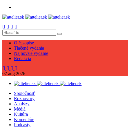
O časopise
Tlačené vydania
Najnovšie vydanie
Redakcia
07
aug
2026
Spoločnosť
Rozhovory
Analýzy
Médiá
Kultúra
Komentáre
Podcasty