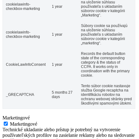
na uloženie súhlasu
cookielawinfo-
1 year
používateľa s ukladaním
checkbox-marketing
súborov cookie v kategórii
„Marketing“.
Súbory cookie sa používajú
na uloženie súhlasu
cookielawinfo-
1 year
používateľa s ukladaním
checkbox-marketing
súborov cookie v kategórii
„marketing“.
Records the default button
state of the corresponding
category & the status of
CookieLawInfoConsent
1 year
CCPA. It works only in
coordination with the primary
cookie.
Tento súbor cookie nastavuje
služba Google recaptcha na
5 months 27
_GRECAPTCHA
identifikáciu robotov na
days
ochranu webovej stránky pred
škodlivými spamovými útokmi.
Marketingové
Marketingové
Technické ukladanie alebo prístup je potrebný na vytvorenie
používateľských profilov na zasielanie reklamy alebo na sledovanie