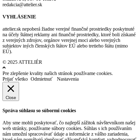
redakcia@attelier.sk
VYHLÁSENIE
attelier.sk nepoberá žiadne verejné finančné prostriedky poskytnuté
na účely štátnej reklamy ani finančné prostriedky, ktoré boli získané
z verejných zdrojov, orgánov verejnej moci alebo verejných
subjektov iných členských štátov EÚ alebo tretieho štátu (mimo
EÚ).
© 2025 ATTELIÉR
Pre zlepšenie kvality našich stránok používame cookies.
Prijať všetko
Odmietnuť
Nastavenia
Close
Správa súhlasu so súbormi cookies
Aby sme mohli poskytovať, čo najlepší zážitok návštevníkom našej
web stránky, používame súbory cookies. Súhlas s ich používaním
nám umožní spracovávať údaje a informácie z vášho zariadenia,
ktoré nám pomáhajú zlepšovať užívateľský komfort, vyhodnocovať