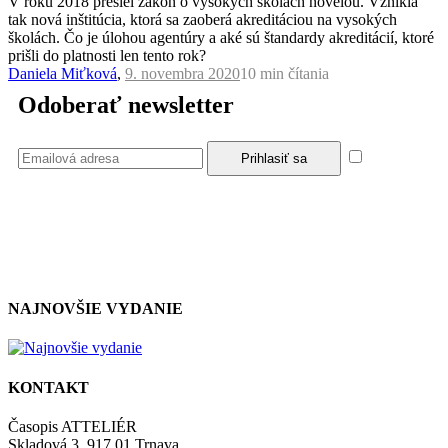
V roku 2018 prešiel zákon o vysokých školách novelou. Vznikla
tak nová inštitúcia, ktorá sa zaoberá akreditáciou na vysokých
školách. Čo je úlohou agentúry a aké sú štandardy akreditácií, ktoré
prišli do platnosti len tento rok?
Daniela Miťková
,
9. novembra 2020
10 min
čítania
Odoberať newsletter
Súhlasím
so zásadami a podmienkami ochrany osobných údajov.
NAJNOVŠIE VYDANIE
KONTAKT
Časopis ATTELIÉR
Skladová 3, 917 01 Trnava