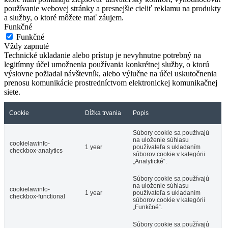
používanie webovej stránky a presnejšie cieliť reklamu na produkty
a služby, o ktoré môžete mať záujem.
Funkčné
Funkčné
Vždy zapnuté
Technické ukladanie alebo prístup je nevyhnutne potrebný na
legitímny účel umožnenia používania konkrétnej služby, o ktorú
výslovne požiadal návštevník, alebo výlučne na účel uskutočnenia
prenosu komunikácie prostredníctvom elektronickej komunikačnej
siete.
Cookie
Dĺžka trvania
Popis
Súbory cookie sa používajú
na uloženie súhlasu
cookielawinfo-
1 year
používateľa s ukladaním
checkbox-analytics
súborov cookie v kategórii
„Analytické“.
Súbory cookie sa používajú
na uloženie súhlasu
cookielawinfo-
1 year
používateľa s ukladaním
checkbox-functional
súborov cookie v kategórii
„Funkčné“.
Súbory cookie sa používajú