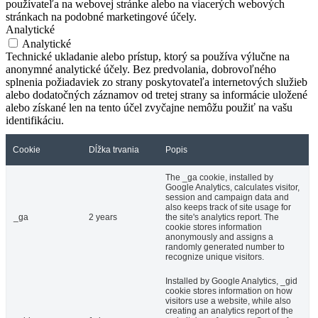
používateľa na webovej stránke alebo na viacerých webových
stránkach na podobné marketingové účely.
Analytické
Analytické
Technické ukladanie alebo prístup, ktorý sa používa výlučne na
anonymné analytické účely. Bez predvolania, dobrovoľného
splnenia požiadaviek zo strany poskytovateľa internetových služieb
alebo dodatočných záznamov od tretej strany sa informácie uložené
alebo získané len na tento účel zvyčajne nemôžu použiť na vašu
identifikáciu.
Cookie
Dĺžka trvania
Popis
The _ga cookie, installed by
Google Analytics, calculates visitor,
session and campaign data and
also keeps track of site usage for
_ga
2 years
the site's analytics report. The
cookie stores information
anonymously and assigns a
randomly generated number to
recognize unique visitors.
Installed by Google Analytics, _gid
cookie stores information on how
visitors use a website, while also
creating an analytics report of the