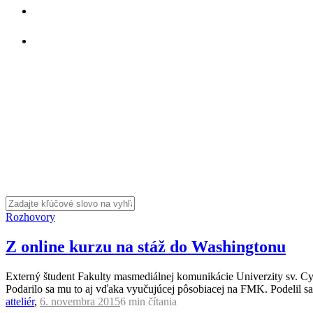
Rozhovory
Z online kurzu na stáž do Washingtonu
Externý študent Fakulty masmediálnej komunikácie Univerzity sv. Cyri
Podarilo sa mu to aj vďaka vyučujúcej pôsobiacej na FMK. Podelil sa o 
atteliér
,
6. novembra 2015
6 min
čítania