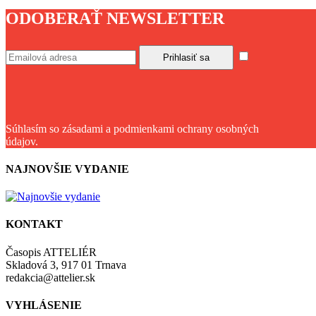
ODOBERAŤ NEWSLETTER
Súhlasím so zásadami a podmienkami ochrany osobných
údajov.
NAJNOVŠIE VYDANIE
KONTAKT
Časopis ATTELIÉR
Skladová 3, 917 01 Trnava
redakcia@attelier.sk
VYHLÁSENIE