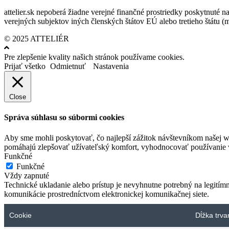
attelier.sk nepoberá žiadne verejné finančné prostriedky poskytnuté na
verejných subjektov iných členských štátov EÚ alebo tretieho štátu 
© 2025 ATTELIÉR
Pre zlepšenie kvality našich stránok používame cookies.
Prijať všetko
Odmietnuť
Nastavenia
Close
Správa súhlasu so súbormi cookies
Aby sme mohli poskytovať, čo najlepší zážitok návštevníkom našej w
pomáhajú zlepšovať užívateľský komfort, vyhodnocovať používanie we
Funkčné
Funkčné
Vždy zapnuté
Technické ukladanie alebo prístup je nevyhnutne potrebný na legitím
komunikácie prostredníctvom elektronickej komunikačnej siete.
Cookie
Dĺžka trva