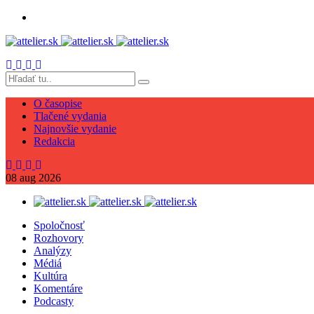
O časopise
Tlačené vydania
Najnovšie vydanie
Redakcia
08
aug
2026
Spoločnosť
Rozhovory
Analýzy
Médiá
Kultúra
Komentáre
Podcasty