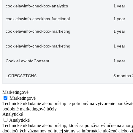
cookielawinfo-checkbox-analytics
1 year
cookielawinfo-checkbox-functional
1 year
cookielawinfo-checkbox-marketing
1 year
cookielawinfo-checkbox-marketing
1 year
CookieLawInfoConsent
1 year
_GRECAPTCHA
5 months 
Marketingové
Marketingové
Technické ukladanie alebo prístup je potrebný na vytvorenie používa
podobné marketingové účely.
Analytické
Analytické
Technické ukladanie alebo prístup, ktorý sa používa výlučne na anon
dodatočných záznamov od tretej strany sa informácie uložené alebo zí