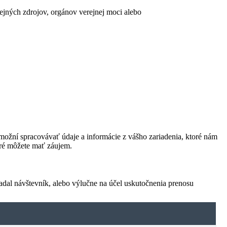
erejných zdrojov, orgánov verejnej moci alebo
ožní spracovávať údaje a informácie z vášho zariadenia, ktoré nám
oré môžete mať záujem.
adal návštevník, alebo výlučne na účel uskutočnenia prenosu