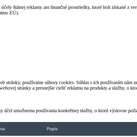
 účely štátnej reklamy ani finančné prostriedky, ktoré boli získané z v
(mimo EÚ).
eb stránky, používame súbory cookies. Súhlas s ich používaním nám um
bovej stránky a presnejšie cieliť reklamu na produkty a služby, o kt
ny účel umožnenia používania konkrétnej služby, o ktorú výslovne poži
nia
Popis