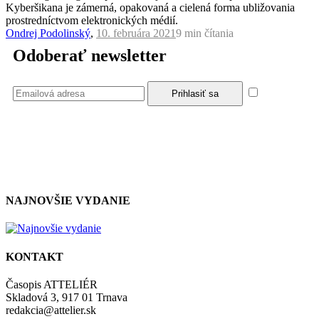
Kyberšikana je zámerná, opakovaná a cielená forma ubližovania
prostredníctvom elektronických médií.
Ondrej Podolinský
,
10. februára 2021
9 min
čítania
Odoberať newsletter
Súhlasím
so zásadami a podmienkami ochrany osobných údajov.
NAJNOVŠIE VYDANIE
KONTAKT
Časopis ATTELIÉR
Skladová 3, 917 01 Trnava
redakcia@attelier.sk