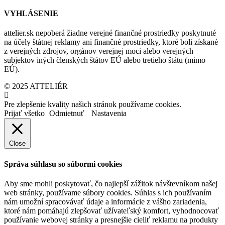
VYHLÁSENIE
attelier.sk nepoberá žiadne verejné finančné prostriedky poskytnuté
na účely štátnej reklamy ani finančné prostriedky, ktoré boli získané
z verejných zdrojov, orgánov verejnej moci alebo verejných
subjektov iných členských štátov EÚ alebo tretieho štátu (mimo
EÚ).
© 2025 ATTELIÉR
Pre zlepšenie kvality našich stránok používame cookies.
Prijať všetko
Odmietnuť
Nastavenia
Close
Správa súhlasu so súbormi cookies
Aby sme mohli poskytovať, čo najlepší zážitok návštevníkom našej
web stránky, používame súbory cookies. Súhlas s ich používaním
nám umožní spracovávať údaje a informácie z vášho zariadenia,
ktoré nám pomáhajú zlepšovať užívateľský komfort, vyhodnocovať
používanie webovej stránky a presnejšie cieliť reklamu na produkty