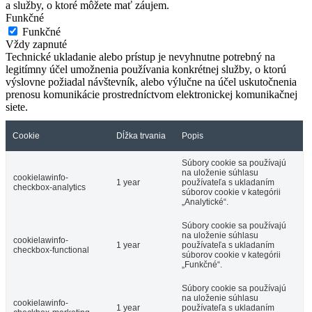
a služby, o ktoré môžete mať záujem.
Funkčné
Funkčné
Vždy zapnuté
Technické ukladanie alebo prístup je nevyhnutne potrebný na
legitímny účel umožnenia používania konkrétnej služby, o ktorú
výslovne požiadal návštevník, alebo výlučne na účel uskutočnenia
prenosu komunikácie prostredníctvom elektronickej komunikačnej
siete.
Cookie
Dĺžka trvania
Popis
Súbory cookie sa používajú
na uloženie súhlasu
cookielawinfo-
1 year
používateľa s ukladaním
checkbox-analytics
súborov cookie v kategórii
„Analytické“.
Súbory cookie sa používajú
na uloženie súhlasu
cookielawinfo-
1 year
používateľa s ukladaním
checkbox-functional
súborov cookie v kategórii
„Funkčné“.
Súbory cookie sa používajú
na uloženie súhlasu
cookielawinfo-
1 year
používateľa s ukladaním