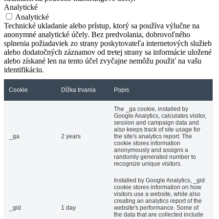
Analytické
Analytické
Technické ukladanie alebo prístup, ktorý sa používa výlučne na
anonymné analytické účely. Bez predvolania, dobrovoľného
splnenia požiadaviek zo strany poskytovateľa internetových služieb
alebo dodatočných záznamov od tretej strany sa informácie uložené
alebo získané len na tento účel zvyčajne nemôžu použiť na vašu
identifikáciu.
Cookie
Dĺžka trvania
Popis
The _ga cookie, installed by
Google Analytics, calculates visitor,
session and campaign data and
also keeps track of site usage for
_ga
2 years
the site's analytics report. The
cookie stores information
anonymously and assigns a
randomly generated number to
recognize unique visitors.
Installed by Google Analytics, _gid
cookie stores information on how
visitors use a website, while also
creating an analytics report of the
_gid
1 day
website's performance. Some of
the data that are collected include