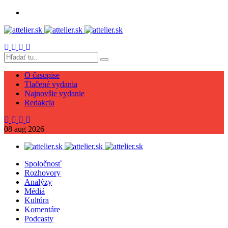
O časopise
Tlačené vydania
Najnovšie vydanie
Redakcia
08
aug
2026
Spoločnosť
Rozhovory
Analýzy
Médiá
Kultúra
Komentáre
Podcasty