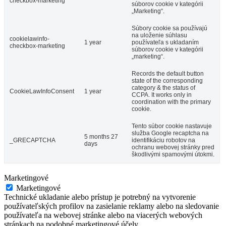
checkbox-marketing
súborov cookie v kategórii
„Marketing“.
Súbory cookie sa používajú
na uloženie súhlasu
cookielawinfo-
1 year
používateľa s ukladaním
checkbox-marketing
súborov cookie v kategórii
„marketing“.
Records the default button
state of the corresponding
category & the status of
CookieLawInfoConsent
1 year
CCPA. It works only in
coordination with the primary
cookie.
Tento súbor cookie nastavuje
služba Google recaptcha na
5 months 27
_GRECAPTCHA
identifikáciu robotov na
days
ochranu webovej stránky pred
škodlivými spamovými útokmi.
Marketingové
Marketingové
Technické ukladanie alebo prístup je potrebný na vytvorenie
používateľských profilov na zasielanie reklamy alebo na sledovanie
používateľa na webovej stránke alebo na viacerých webových
stránkach na podobné marketingové účely.