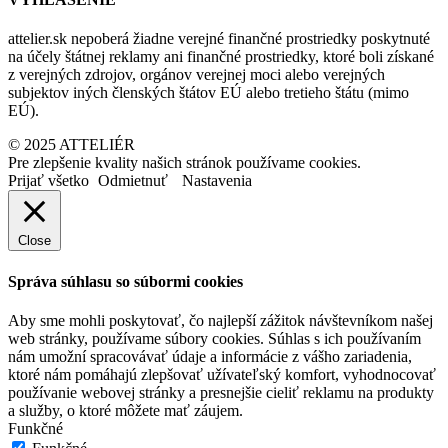
attelier.sk nepoberá žiadne verejné finančné prostriedky poskytnuté
na účely štátnej reklamy ani finančné prostriedky, ktoré boli získané
z verejných zdrojov, orgánov verejnej moci alebo verejných
subjektov iných členských štátov EÚ alebo tretieho štátu (mimo
EÚ).
© 2025 ATTELIÉR
Pre zlepšenie kvality našich stránok používame cookies.
Prijať všetko
Odmietnuť
Nastavenia
Close
Správa súhlasu so súbormi cookies
Aby sme mohli poskytovať, čo najlepší zážitok návštevníkom našej
web stránky, používame súbory cookies. Súhlas s ich používaním
nám umožní spracovávať údaje a informácie z vášho zariadenia,
ktoré nám pomáhajú zlepšovať užívateľský komfort, vyhodnocovať
používanie webovej stránky a presnejšie cieliť reklamu na produkty
a služby, o ktoré môžete mať záujem.
Funkčné