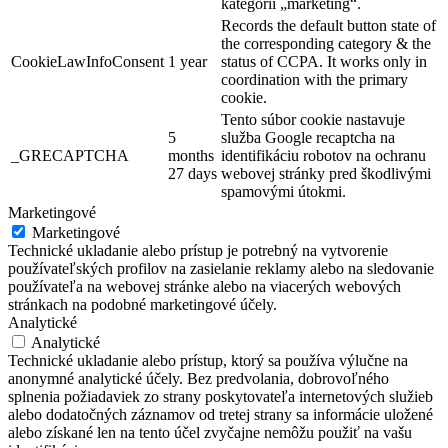
kategórii „marketing“.
Records the default button state of
the corresponding category & the
CookieLawInfoConsent
1 year
status of CCPA. It works only in
coordination with the primary
cookie.
Tento súbor cookie nastavuje
5
služba Google recaptcha na
_GRECAPTCHA
months
identifikáciu robotov na ochranu
27 days
webovej stránky pred škodlivými
spamovými útokmi.
Marketingové
Marketingové
Technické ukladanie alebo prístup je potrebný na vytvorenie
používateľských profilov na zasielanie reklamy alebo na sledovanie
používateľa na webovej stránke alebo na viacerých webových
stránkach na podobné marketingové účely.
Analytické
Analytické
Technické ukladanie alebo prístup, ktorý sa používa výlučne na
anonymné analytické účely. Bez predvolania, dobrovoľného
splnenia požiadaviek zo strany poskytovateľa internetových služieb
alebo dodatočných záznamov od tretej strany sa informácie uložené
alebo získané len na tento účel zvyčajne nemôžu použiť na vašu