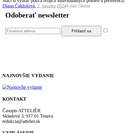
Stačí si vybrať podľa tvojich individuálnych potrieb a preferencií.
Diana Čaklošová
,
2. januára 2024
4 min
čítania
Odoberať newsletter
Súhlasím
so zásadami a podmienkami ochrany osobných údajov.
NAJNOVŠIE VYDANIE
KONTAKT
Časopis ATTELIÉR
Skladová 3, 917 01 Trnava
redakcia@attelier.sk
VYHLÁSENIE