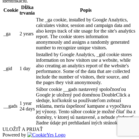
identifikáciu.
Dĺžka
Cookie
Popis
trvania
The _ga cookie, installed by Google Analytics,
calculates visitor, session and campaign data and
also keeps track of site usage for the site's analytics
_ga
2 years
report. The cookie stores information
anonymously and assigns a randomly generated
number to recognize unique visitors.
Installed by Google Analytics, _gid cookie stores
information on how visitors use a website, while
also creating an analytics report of the website's
_gid
1 day
performance. Some of the data that are collected
include the number of visitors, their source, and
the pages they visit anonymously.
Súbor cookie __gads nastavený spoločnosťou
Google je uložený pod doménou DoubleClick a
sleduje, koľkokrát sa používateľom zobrazí
1 year
__gads
reklama, meria úspešnosť kampane a vypočítava
24 days
jej výnosy. Tento súbor cookie je možné čítať iba z
domény, v ktorej sú nastavené, a nebude sledovať
žiadne údaje pri prehliadaní iných stránok.
ULOŽIŤ A PRIJAŤ
Powered by