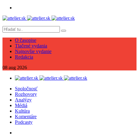
O časopise
Tlačené vydania
Najnovšie vydanie
Redakcia
08
aug
2026
Spoločnosť
Rozhovory
Analýzy
Médiá
Kultúra
Komentáre
Podcasty