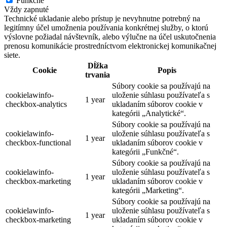
Funkčné
Vždy zapnuté
Technické ukladanie alebo prístup je nevyhnutne potrebný na
legitímny účel umožnenia používania konkrétnej služby, o ktorú
výslovne požiadal návštevník, alebo výlučne na účel uskutočnenia
prenosu komunikácie prostredníctvom elektronickej komunikačnej
siete.
Dĺžka
Cookie
Popis
trvania
Súbory cookie sa používajú na
cookielawinfo-
uloženie súhlasu používateľa s
1 year
checkbox-analytics
ukladaním súborov cookie v
kategórii „Analytické“.
Súbory cookie sa používajú na
cookielawinfo-
uloženie súhlasu používateľa s
1 year
checkbox-functional
ukladaním súborov cookie v
kategórii „Funkčné“.
Súbory cookie sa používajú na
cookielawinfo-
uloženie súhlasu používateľa s
1 year
checkbox-marketing
ukladaním súborov cookie v
kategórii „Marketing“.
Súbory cookie sa používajú na
cookielawinfo-
uloženie súhlasu používateľa s
1 year
checkbox-marketing
ukladaním súborov cookie v