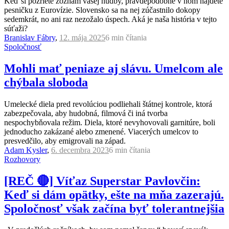
Keď si pozriete zoznam vašej hudby, pravdepodobne v ňom nájdete
pesničku z Eurovízie. Slovensko sa na nej zúčastnilo dokopy
sedemkrát, no ani raz nezožalo úspech. Aká je naša história v tejto
súťaži?
Branislav Fábry
,
12. mája 2025
6 min
čítania
Spoločnosť
Mohli mať peniaze aj slávu. Umelcom ale
chýbala sloboda
Umelecké diela pred revolúciou podliehali štátnej kontrole, ktorá
zabezpečovala, aby hudobná, filmová či iná tvorba
nespochybňovala režim. Diela, ktoré nevyhovovali garnitúre, boli
jednoducho zakázané alebo zmenené. Viacerých umelcov to
presvedčilo, aby emigrovali na západ.
Adam Kysler
,
6. decembra 2023
6 min
čítania
Rozhovory
[REČ 🔴] Víťaz Superstar Pavlovčin:
Keď si dám opätky, ešte na mňa zazerajú.
Spoločnosť však začína byť tolerantnejšia