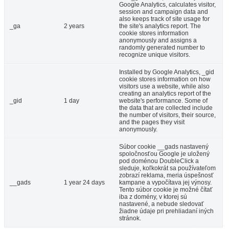
Google Analytics, calculates visitor,
session and campaign data and
also keeps track of site usage for
_ga
2 years
the site's analytics report. The
cookie stores information
anonymously and assigns a
randomly generated number to
recognize unique visitors.
Installed by Google Analytics, _gid
cookie stores information on how
visitors use a website, while also
creating an analytics report of the
_gid
1 day
website's performance. Some of
the data that are collected include
the number of visitors, their source,
and the pages they visit
anonymously.
Súbor cookie __gads nastavený
spoločnosťou Google je uložený
pod doménou DoubleClick a
sleduje, koľkokrát sa používateľom
zobrazí reklama, meria úspešnosť
__gads
1 year 24 days
kampane a vypočítava jej výnosy.
Tento súbor cookie je možné čítať
iba z domény, v ktorej sú
nastavené, a nebude sledovať
žiadne údaje pri prehliadaní iných
stránok.