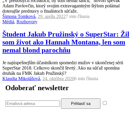
„V predošlých ročníkoch, by som nemal šancu,“ hovorí spevák
Adam Pavlovčin, ktorý svojim extravagantným štýlom polámal
doterajšie predstavy o finalistoch súťaže.
Šimona Tomková
,
29. apríla 2022
7 min
čítania
Médiá
,
Rozhovory
Študent Jakub Pružinský o SuperStar: Žil
som život ako Hannah Montana, len som
nemal blond parochňu
Je najúspešnejším účastníkom spomedzi mužov v ukončenej sérii
SuperStar 2018. Celkovo skončil štvrtý. Ako na súťaž spomína
druhák na FMK Jakub Pružinský?
Klaudia Mikolášová
,
24. októbra 2020
6 min
čítania
Odoberať newsletter
Súhlasím