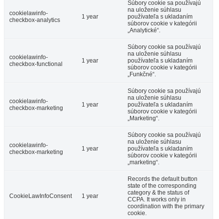
Súbory cookie sa používajú
na uloženie súhlasu
cookielawinfo-
1 year
používateľa s ukladaním
checkbox-analytics
súborov cookie v kategórii
„Analytické“.
Súbory cookie sa používajú
na uloženie súhlasu
cookielawinfo-
1 year
používateľa s ukladaním
checkbox-functional
súborov cookie v kategórii
„Funkčné“.
Súbory cookie sa používajú
na uloženie súhlasu
cookielawinfo-
1 year
používateľa s ukladaním
checkbox-marketing
súborov cookie v kategórii
„Marketing“.
Súbory cookie sa používajú
na uloženie súhlasu
cookielawinfo-
1 year
používateľa s ukladaním
checkbox-marketing
súborov cookie v kategórii
„marketing“.
Records the default button
state of the corresponding
category & the status of
CookieLawInfoConsent
1 year
CCPA. It works only in
coordination with the primary
cookie.