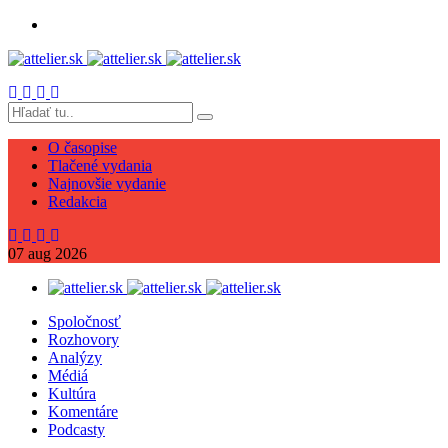
O časopise
Tlačené vydania
Najnovšie vydanie
Redakcia
07
aug
2026
Spoločnosť
Rozhovory
Analýzy
Médiá
Kultúra
Komentáre
Podcasty