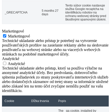
Tento súbor cookie nastavuje
služba Google recaptcha na
5 months 27
_GRECAPTCHA
identifikáciu robotov na
days
ochranu webovej stránky pred
škodlivými spamovými útokmi.
Marketingové
Marketingové
Technické ukladanie alebo prístup je potrebný na vytvorenie
používateľských profilov na zasielanie reklamy alebo na sledovanie
používateľa na webovej stránke alebo na viacerých webových
stránkach na podobné marketingové účely.
Analytické
Analytické
Technické ukladanie alebo prístup, ktorý sa používa výlučne na
anonymné analytické účely. Bez predvolania, dobrovoľného
splnenia požiadaviek zo strany poskytovateľa internetových služieb
alebo dodatočných záznamov od tretej strany sa informácie uložené
alebo získané len na tento účel zvyčajne nemôžu použiť na vašu
identifikáciu.
Cookie
Dĺžka trvania
Popis
The _ga cookie, installed by