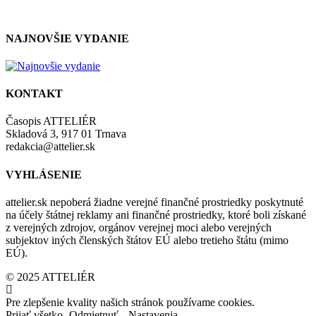
so zásadami a podmienkami ochrany osobných údajov.
NAJNOVŠIE VYDANIE
KONTAKT
Časopis ATTELIÉR
Skladová 3, 917 01 Trnava
redakcia@attelier.sk
VYHLÁSENIE
attelier.sk nepoberá žiadne verejné finančné prostriedky poskytnuté
na účely štátnej reklamy ani finančné prostriedky, ktoré boli získané
z verejných zdrojov, orgánov verejnej moci alebo verejných
subjektov iných členských štátov EÚ alebo tretieho štátu (mimo
EÚ).
© 2025 ATTELIÉR
Pre zlepšenie kvality našich stránok používame cookies.
Prijať všetko
Odmietnuť
Nastavenia