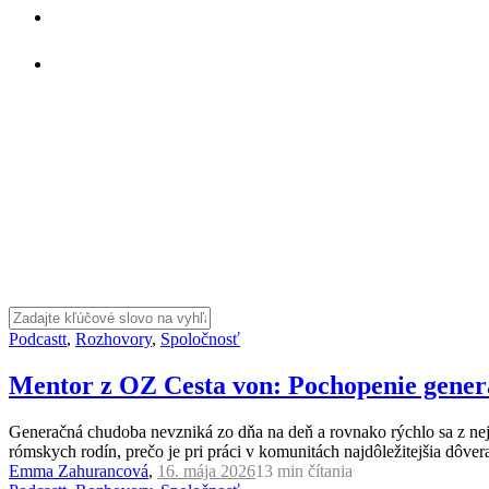
Podcastt
,
Rozhovory
,
Spoločnosť
Mentor z OZ Cesta von: Pochopenie genera
Generačná chudoba nevzniká zo dňa na deň a rovnako rýchlo sa z n
rómskych rodín, prečo je pri práci v komunitách najdôležitejšia dôvera
Emma Zahurancová
,
16. mája 2026
13 min
čítania