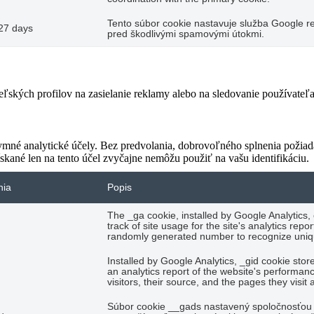
Tento súbor cookie nastavuje služba Google re
27 days
pred škodlivými spamovými útokmi.
teľských profilov na zasielanie reklamy alebo na sledovanie používate
ymné analytické účely. Bez predvolania, dobrovoľného splnenia požiada
skané len na tento účel zvyčajne nemôžu použiť na vašu identifikáciu.
nia
Popis
The _ga cookie, installed by Google Analytics,
track of site usage for the site's analytics re
randomly generated number to recognize uniqu
Installed by Google Analytics, _gid cookie stor
an analytics report of the website's performan
visitors, their source, and the pages they visi
Súbor cookie __gads nastavený spoločnosťou 