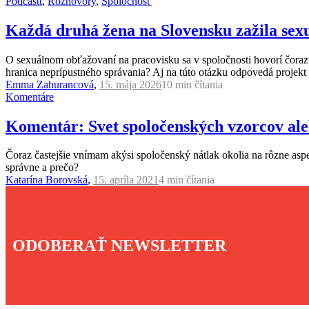
Podcastt
,
Rozhovory
,
Spoločnosť
Každá druhá žena na Slovensku zažila sex
O sexuálnom obťažovaní na pracovisku sa v spoločnosti hovorí čoraz 
hranica neprípustného správania? Aj na túto otázku odpovedá projek
Emma Zahurancová
,
15. mája 2026
10 min
čítania
Komentáre
Komentár: Svet spoločenských vzorcov ale
Čoraz častejšie vnímam akýsi spoločenský nátlak okolia na rôzne aspekt
správne a prečo?
Katarína Borovská
,
15. apríla 2021
4 min
čítania
ODOBERAŤ NEWSLETTER