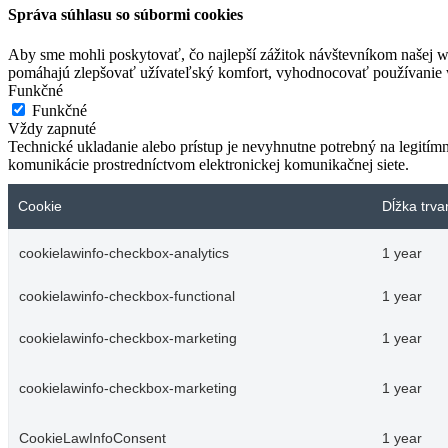
Správa súhlasu so súbormi cookies
Aby sme mohli poskytovať, čo najlepší zážitok návštevníkom našej w
pomáhajú zlepšovať užívateľský komfort, vyhodnocovať používanie we
Funkčné
Funkčné
Vždy zapnuté
Technické ukladanie alebo prístup je nevyhnutne potrebný na legitím
komunikácie prostredníctvom elektronickej komunikačnej siete.
Cookie
Dĺžka trva
cookielawinfo-checkbox-analytics
1 year
cookielawinfo-checkbox-functional
1 year
cookielawinfo-checkbox-marketing
1 year
cookielawinfo-checkbox-marketing
1 year
CookieLawInfoConsent
1 year