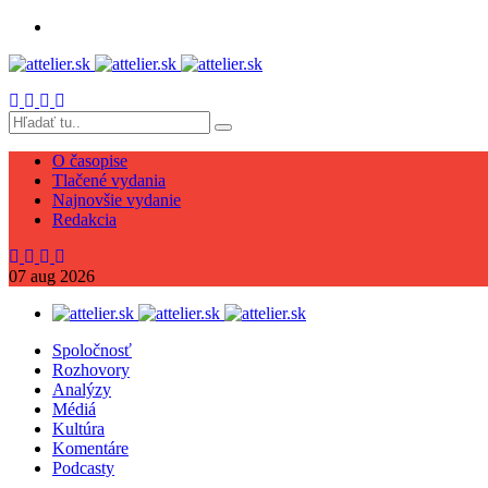
O časopise
Tlačené vydania
Najnovšie vydanie
Redakcia
07
aug
2026
Spoločnosť
Rozhovory
Analýzy
Médiá
Kultúra
Komentáre
Podcasty