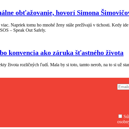
uálne obťažovanie, hovorí Simona Šimovič
viac. Napriek tomu ho mnohé ženy stále prežívajú v tichosti. Kedy ide
t SOS – Speak Out Safely.
bo konvencia ako záruka šťastného života
y života rozličných ľudí. Mala by si toto, tamto nerob, na to si už stará
Sú
osobn