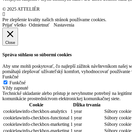
© 2025 ATTELIÉR
Pre zlepšenie kvality našich stránok používame cookies.
Prijať všetko
Odmietnuť
Nastavenia
Close
Správa súhlasu so súbormi cookies
Aby sme mohli poskytovať, čo najlepší zážitok návštevníkom našej w
pomáhajú zlepšovať užívateľský komfort, vyhodnocovať používanie we
Funkčné
Funkčné
Vždy zapnuté
Technické ukladanie alebo prístup je nevyhnutne potrebný na legitím
komunikácie prostredníctvom elektronickej komunikačnej siete.
Cookie
Dĺžka trvania
cookielawinfo-checkbox-analytics
1 year
Súbory cookie 
cookielawinfo-checkbox-functional
1 year
Súbory cookie 
cookielawinfo-checkbox-marketing
1 year
Súbory cookie 
cookielawinfo-checkbox-marketing
1 year
Súbory cookie 