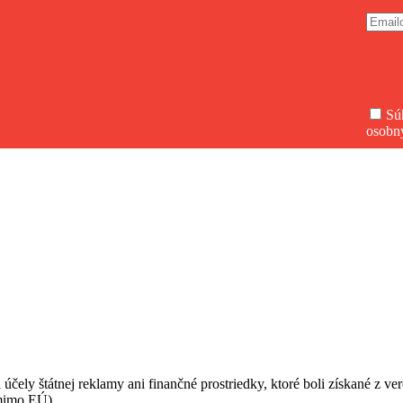
Sú
osobn
 účely štátnej reklamy ani finančné prostriedky, ktoré boli získané z v
(mimo EÚ).