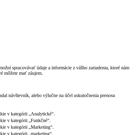
ožní spracovávať údaje a informácie z vášho zariadenia, ktoré nám
oré môžete mať záujem.
adal návštevník, alebo výlučne na účel uskutočnenia prenosu
ie v kategórii „Analytické“.
kie v kategórii „Funkčné“.
kie v kategórii „Marketing“.
ie v kategórii „marketing“.