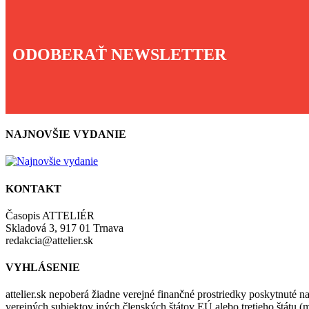
ODOBERAŤ NEWSLETTER
NAJNOVŠIE VYDANIE
KONTAKT
Časopis ATTELIÉR
Skladová 3, 917 01 Trnava
redakcia@attelier.sk
VYHLÁSENIE
attelier.sk nepoberá žiadne verejné finančné prostriedky poskytnuté na
verejných subjektov iných členských štátov EÚ alebo tretieho štátu 