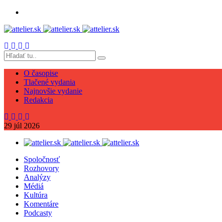
O časopise
Tlačené vydania
Najnovšie vydanie
Redakcia
29
júl
2026
Spoločnosť
Rozhovory
Analýzy
Médiá
Kultúra
Komentáre
Podcasty