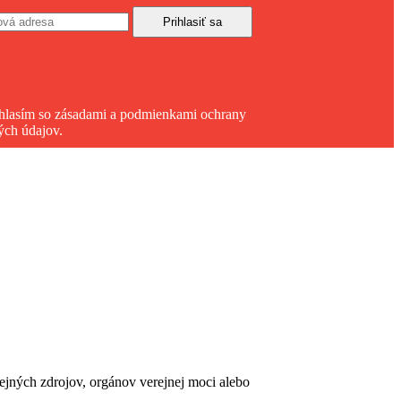
hlasím so zásadami a podmienkami ochrany
ých údajov.
erejných zdrojov, orgánov verejnej moci alebo