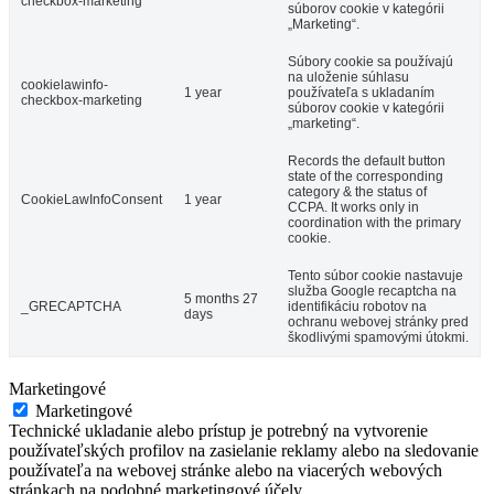
checkbox-marketing
súborov cookie v kategórii
„Marketing“.
Súbory cookie sa používajú
na uloženie súhlasu
cookielawinfo-
1 year
používateľa s ukladaním
checkbox-marketing
súborov cookie v kategórii
„marketing“.
Records the default button
state of the corresponding
category & the status of
CookieLawInfoConsent
1 year
CCPA. It works only in
coordination with the primary
cookie.
Tento súbor cookie nastavuje
služba Google recaptcha na
5 months 27
_GRECAPTCHA
identifikáciu robotov na
days
ochranu webovej stránky pred
škodlivými spamovými útokmi.
Marketingové
Marketingové
Technické ukladanie alebo prístup je potrebný na vytvorenie
používateľských profilov na zasielanie reklamy alebo na sledovanie
používateľa na webovej stránke alebo na viacerých webových
stránkach na podobné marketingové účely.