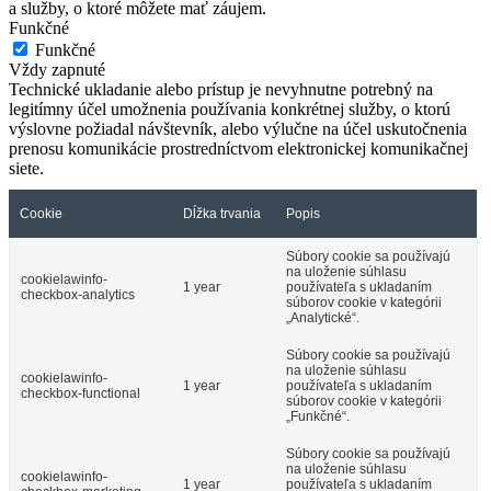
a služby, o ktoré môžete mať záujem.
Funkčné
Funkčné
Vždy zapnuté
Technické ukladanie alebo prístup je nevyhnutne potrebný na
legitímny účel umožnenia používania konkrétnej služby, o ktorú
výslovne požiadal návštevník, alebo výlučne na účel uskutočnenia
prenosu komunikácie prostredníctvom elektronickej komunikačnej
siete.
Cookie
Dĺžka trvania
Popis
Súbory cookie sa používajú
na uloženie súhlasu
cookielawinfo-
1 year
používateľa s ukladaním
checkbox-analytics
súborov cookie v kategórii
„Analytické“.
Súbory cookie sa používajú
na uloženie súhlasu
cookielawinfo-
1 year
používateľa s ukladaním
checkbox-functional
súborov cookie v kategórii
„Funkčné“.
Súbory cookie sa používajú
na uloženie súhlasu
cookielawinfo-
1 year
používateľa s ukladaním