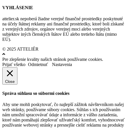
VYHLÁSENIE
attelier.sk nepoberá žiadne verejné finančné prostriedky poskytnuté
na účely štátnej reklamy ani finančné prostriedky, ktoré boli získané
z verejných zdrojov, orgánov verejnej moci alebo verejných
subjektov iných členských štátov EÚ alebo tretieho štátu (mimo
EÚ).
© 2025 ATTELIÉR
Pre zlepšenie kvality našich stránok používame cookies.
Prijať všetko
Odmietnuť
Nastavenia
Close
Správa súhlasu so súbormi cookies
Aby sme mohli poskytovať, čo najlepší zážitok návštevníkom našej
web stránky, používame súbory cookies. Súhlas s ich používaním
nám umožní spracovávať údaje a informácie z vášho zariadenia,
ktoré nám pomáhajú zlepšovať užívateľský komfort, vyhodnocovať
používanie webovej stránky a presnejšie cieliť reklamu na produkty