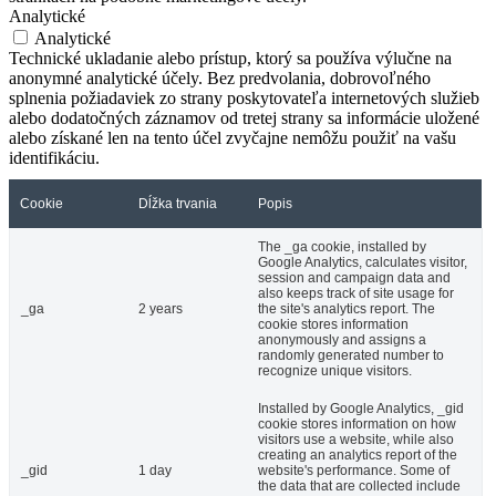
Analytické
Analytické
Technické ukladanie alebo prístup, ktorý sa používa výlučne na
anonymné analytické účely. Bez predvolania, dobrovoľného
splnenia požiadaviek zo strany poskytovateľa internetových služieb
alebo dodatočných záznamov od tretej strany sa informácie uložené
alebo získané len na tento účel zvyčajne nemôžu použiť na vašu
identifikáciu.
Cookie
Dĺžka trvania
Popis
The _ga cookie, installed by
Google Analytics, calculates visitor,
session and campaign data and
also keeps track of site usage for
_ga
2 years
the site's analytics report. The
cookie stores information
anonymously and assigns a
randomly generated number to
recognize unique visitors.
Installed by Google Analytics, _gid
cookie stores information on how
visitors use a website, while also
creating an analytics report of the
_gid
1 day
website's performance. Some of
the data that are collected include