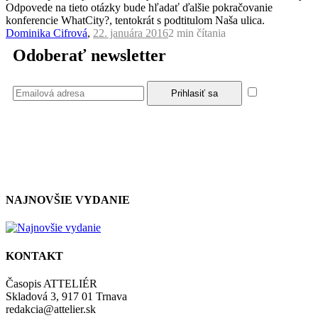
Odpovede na tieto otázky bude hľadať ďalšie pokračovanie
konferencie WhatCity?, tentokrát s podtitulom Naša ulica.
Dominika Cifrová
,
22. januára 2016
2 min
čítania
Odoberať newsletter
Súhlasím
so zásadami a podmienkami ochrany osobných údajov.
NAJNOVŠIE VYDANIE
KONTAKT
Časopis ATTELIÉR
Skladová 3, 917 01 Trnava
redakcia@attelier.sk