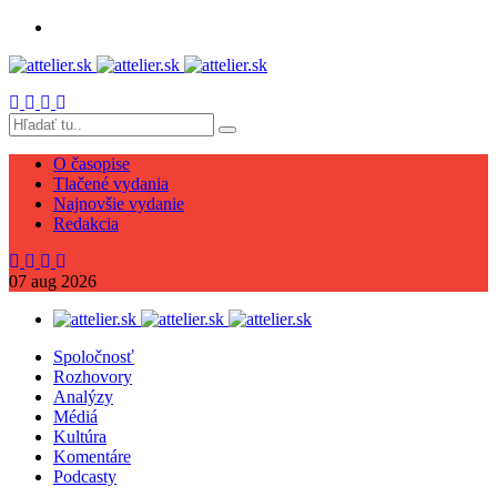
O časopise
Tlačené vydania
Najnovšie vydanie
Redakcia
07
aug
2026
Spoločnosť
Rozhovory
Analýzy
Médiá
Kultúra
Komentáre
Podcasty