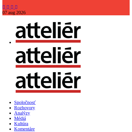
07
aug
2026
Spoločnosť
Rozhovory
Analýzy
Médiá
Kultúra
Komentáre