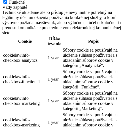
Funkčné
Vždy zapnuté
Technické ukladanie alebo prístup je nevyhnutne potrebný na
legitímny účel umožnenia používania konkrétnej služby, o ktorú
výslovne požiadal návštevník, alebo výlučne na účel uskutočnenia
prenosu komunikácie prostredníctvom elektronickej komunikačnej
siete.
Dĺžka
Cookie
Popis
trvania
Súbory cookie sa používajú na
cookielawinfo-
uloženie súhlasu používateľa s
1 year
checkbox-analytics
ukladaním súborov cookie v
kategórii „Analytické“.
Súbory cookie sa používajú na
cookielawinfo-
uloženie súhlasu používateľa s
1 year
checkbox-functional
ukladaním súborov cookie v
kategórii „Funkčné“.
Súbory cookie sa používajú na
cookielawinfo-
uloženie súhlasu používateľa s
1 year
checkbox-marketing
ukladaním súborov cookie v
kategórii „Marketing“.
Súbory cookie sa používajú na
cookielawinfo-
uloženie súhlasu používateľa s
1 year
checkbox-marketing
ukladaním súborov cookie v