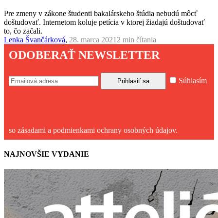
Pre zmeny v zákone študenti bakalárskeho štúdia nebudú môcť
doštudovať. Internetom koluje petícia v ktorej žiadajú doštudovať
to, čo začali.
Lenka Švančárková
,
28. marca 2021
2 min
čítania
ODOBERAŤ NEWSLETTER
Súhlasím
so zásadami a podmienkami ochrany osobných údajov.
NAJNOVŠIE VYDANIE