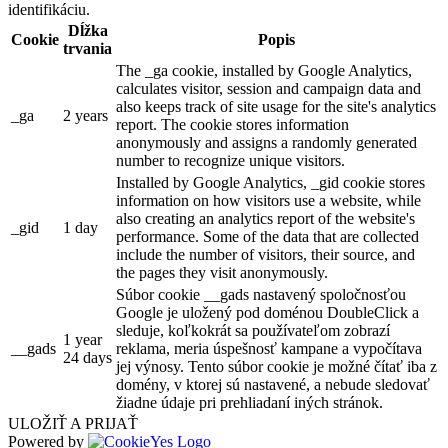
identifikáciu.
Dĺžka
Cookie
Popis
trvania
The _ga cookie, installed by Google Analytics,
calculates visitor, session and campaign data and
also keeps track of site usage for the site's analytics
_ga
2 years
report. The cookie stores information
anonymously and assigns a randomly generated
number to recognize unique visitors.
Installed by Google Analytics, _gid cookie stores
information on how visitors use a website, while
also creating an analytics report of the website's
_gid
1 day
performance. Some of the data that are collected
include the number of visitors, their source, and
the pages they visit anonymously.
Súbor cookie __gads nastavený spoločnosťou
Google je uložený pod doménou DoubleClick a
sleduje, koľkokrát sa používateľom zobrazí
1 year
__gads
reklama, meria úspešnosť kampane a vypočítava
24 days
jej výnosy. Tento súbor cookie je možné čítať iba z
domény, v ktorej sú nastavené, a nebude sledovať
žiadne údaje pri prehliadaní iných stránok.
ULOŽIŤ A PRIJAŤ
Powered by