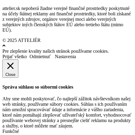
attelier.sk nepoberá žiadne verejné finančné prostriedky poskytnuté
na účely štátnej reklamy ani finančné prostriedky, ktoré boli získané
z verejných zdrojov, orgánov verejnej moci alebo verejných
subjektov iných členských štátov EÚ alebo tretieho štátu (mimo
EÚ).
© 2025 ATTELIÉR
Pre zlepšenie kvality našich stránok používame cookies.
Prijať všetko
Odmietnuť
Nastavenia
Close
Správa súhlasu so súbormi cookies
Aby sme mohli poskytovať, čo najlepší zážitok návštevníkom našej
web stránky, používame súbory cookies. Súhlas s ich používaním
nám umožní spracovávať údaje a informácie z vášho zariadenia,
ktoré nám pomáhajú zlepšovať užívateľský komfort, vyhodnocovať
používanie webovej stránky a presnejšie cieliť reklamu na produkty
a služby, o ktoré môžete mať záujem.
Funkčné