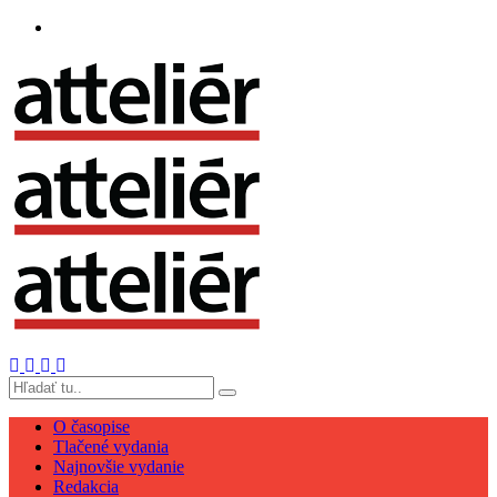
O časopise
Tlačené vydania
Najnovšie vydanie
Redakcia