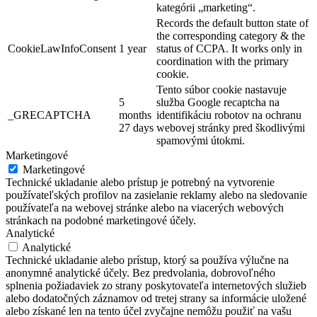
kategórii „marketing“.
Records the default button state of
the corresponding category & the
CookieLawInfoConsent
1 year
status of CCPA. It works only in
coordination with the primary
cookie.
Tento súbor cookie nastavuje
5
služba Google recaptcha na
_GRECAPTCHA
months
identifikáciu robotov na ochranu
27 days
webovej stránky pred škodlivými
spamovými útokmi.
Marketingové
Marketingové
Technické ukladanie alebo prístup je potrebný na vytvorenie
používateľských profilov na zasielanie reklamy alebo na sledovanie
používateľa na webovej stránke alebo na viacerých webových
stránkach na podobné marketingové účely.
Analytické
Analytické
Technické ukladanie alebo prístup, ktorý sa používa výlučne na
anonymné analytické účely. Bez predvolania, dobrovoľného
splnenia požiadaviek zo strany poskytovateľa internetových služieb
alebo dodatočných záznamov od tretej strany sa informácie uložené
alebo získané len na tento účel zvyčajne nemôžu použiť na vašu