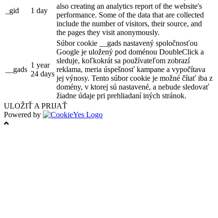
also creating an analytics report of the website's
_gid
1 day
performance. Some of the data that are collected
include the number of visitors, their source, and
the pages they visit anonymously.
Súbor cookie __gads nastavený spoločnosťou
Google je uložený pod doménou DoubleClick a
sleduje, koľkokrát sa používateľom zobrazí
1 year
__gads
reklama, meria úspešnosť kampane a vypočítava
24 days
jej výnosy. Tento súbor cookie je možné čítať iba z
domény, v ktorej sú nastavené, a nebude sledovať
žiadne údaje pri prehliadaní iných stránok.
ULOŽIŤ A PRIJAŤ
Powered by