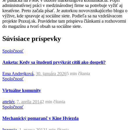
Je piatačka na FMK v odbore marketingová komunikácia. Popri
administratívnej práci v medzinárodnej firme sa potrebuje vyžiť aj
kreatívne. Preto začala písať. Je autorkou novovznikajúceho blogu o
výžive, kde spravuje aj sociálne siete. Podieľa sa na vzdelávacom
projekte Praxuj.sk. Pravidelne tam prispieva článkami a rozhovormi
do magazínu a tvorí obsah sa sociálne siete.
Súvisiace príspevky
Spoločnosť
Anketa: Kedy sa študenti prvýkrát cítili ako dospelí?
Ema Andrejková
,
30. januára 2026
5 min
čítania
Spoločnosť
Virtuálne komunity
atteliér
,
7. apríla 2014
2 min
čítania
Spoločnosť
Mechanický pomaranč v Kine Hviezda
Inzercia
,
1. marca 2013
1 min
čítania