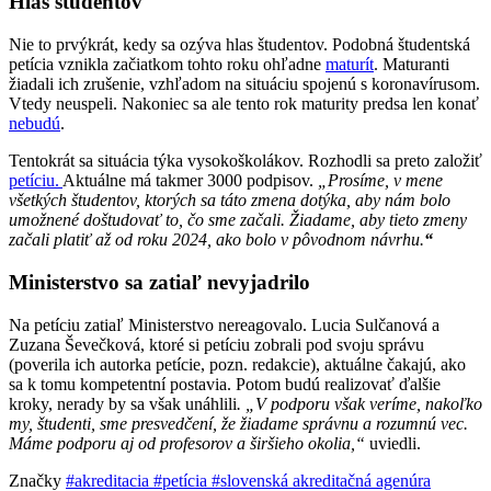
Hlas študentov
Nie to prvýkrát, kedy sa ozýva hlas študentov. Podobná študentská
petícia vznikla začiatkom tohto roku ohľadne
maturít
. Maturanti
žiadali ich zrušenie, vzhľadom na situáciu spojenú s koronavírusom.
Vtedy neuspeli. Nakoniec sa ale tento rok maturity predsa len konať
nebudú
.
Tentokrát sa situácia týka vysokoškolákov. Rozhodli sa preto založiť
petíciu.
Aktuálne má takmer 3000 podpisov.
„Prosíme, v mene
všetkých študentov, ktorých sa táto zmena dotýka, aby nám bolo
umožnené doštudovať to, čo sme začali. Žiadame, aby tieto zmeny
začali platiť až od roku 2024, ako bolo v pôvodnom návrhu.
“
Ministerstvo sa zatiaľ nevyjadrilo
Na petíciu zatiaľ Ministerstvo nereagovalo. Lucia Sulčanová a
Zuzana Ševečková, ktoré si petíciu zobrali pod svoju správu
(poverila ich autorka petície, pozn. redakcie), aktuálne čakajú, ako
sa k tomu kompetentní postavia. Potom budú realizovať ďalšie
kroky, nerady by sa však unáhlili
. „V podporu však veríme, nakoľko
my, študenti, sme presvedčení, že žiadame správnu a rozumnú vec.
Máme podporu aj od profesorov a širšieho okolia,“
uviedli.
Značky
#akreditacia
#petícia
#slovenská akreditačná agenúra