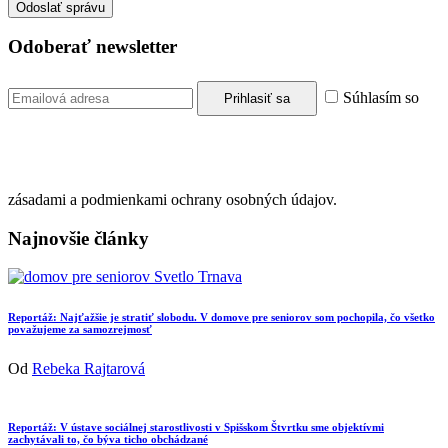
Odoberať newsletter
Súhlasím so
zásadami a podmienkami ochrany osobných údajov.
Najnovšie články
Reportáž: Najťažšie je stratiť slobodu. V domove pre seniorov som pochopila, čo všetko
považujeme za samozrejmosť
Od
Rebeka Rajtarová
Reportáž: V ústave sociálnej starostlivosti v Spišskom Štvrtku sme objektívmi
zachytávali to, čo býva ticho obchádzané