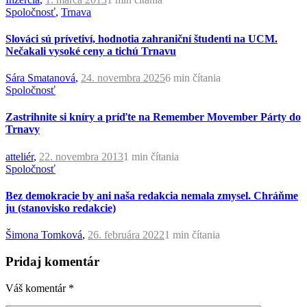
Spoločnosť
,
Trnava
Slováci sú prívetiví, hodnotia zahraniční študenti na UCM.
Nečakali vysoké ceny a tichú Trnavu
Sára Smatanová
,
24. novembra 2025
6 min
čítania
Spoločnosť
Zastrihnite si kníry a príďte na Remember Movember Párty do
Trnavy
atteliér
,
22. novembra 2013
1 min
čítania
Spoločnosť
Bez demokracie by ani naša redakcia nemala zmysel. Chráňme
ju (stanovisko redakcie)
Šimona Tomková
,
26. februára 2022
1 min
čítania
Pridaj komentár
Váš komentár
*