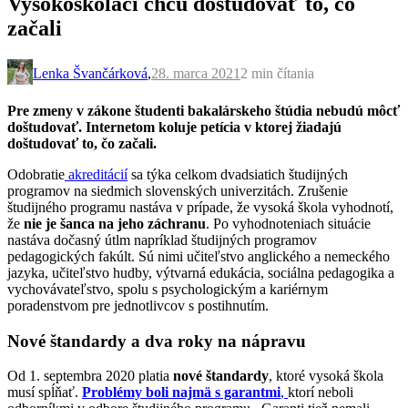
Vysokoškoláci chcú doštudovať to, čo
začali
Lenka Švančárková
,
28. marca 2021
2 min
čítania
Pre zmeny v zákone študenti bakalárskeho štúdia nebudú môcť
doštudovať. Internetom koluje petícia v ktorej žiadajú
doštudovať to, čo začali.
Odobratie
akreditácií
sa týka celkom dvadsiatich študijných
programov na siedmich slovenských univerzitách. Zrušenie
študijného programu nastáva v prípade, že vysoká škola vyhodnotí,
že
nie je šanca na jeho záchranu
. Po vyhodnoteniach situácie
nastáva dočasný útlm napríklad študijných programov
pedagogických fakúlt. Sú nimi učiteľstvo anglického a nemeckého
jazyka, učiteľstvo hudby, výtvarná edukácia, sociálna pedagogika a
vychovávateľstvo, spolu s psychologickým a kariérnym
poradenstvom pre jednotlivcov s postihnutím.
Nové štandardy a dva roky na nápravu
Od 1. septembra 2020 platia
nové štandardy
, ktoré vysoká škola
musí spĺňať.
Problémy boli najmä s garantmi
,
ktorí neboli