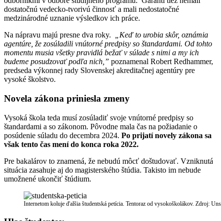
odborníkmi v odbore študijného programu. Garanti tiež nemali
dostatočnú vedecko-tvorivú činnosť a mali nedostatočné
medzinárodné uznanie výsledkov ich práce.
Na nápravu majú presne dva roky.
„
Keď to urobia skôr, oznámia
agentúre, že zosúladili vnútorné predpisy so štandardami. Od tohto
momentu musia všetky pravidlá bežať v súlade s nimi a my ich
budeme posudzovať podľa nich,”
poznamenal Robert Redhammer,
predseda výkonnej rady Slovenskej akreditačnej agentúry pre
vysoké školstvo.
Novela zákona priniesla zmeny
Vysoká škola teda musí zosúladiť svoje vnútorné predpisy so
štandardami a so zákonom. Pôvodne mala čas na požiadanie o
posúdenie súladu do decembra 2024.
Po prijatí novely zákona sa
však tento čas mení do konca roka 2022.
Pre bakalárov to znamená, že nebudú môcť doštudovať. Vzniknutá
situácia zasahuje aj do magisterského štúdia. Takisto im nebude
umožnené ukončiť štúdium.
Internetom koluje ďalšia študentská petícia. Tentoraz od vysokoškolákov. Zdroj: U