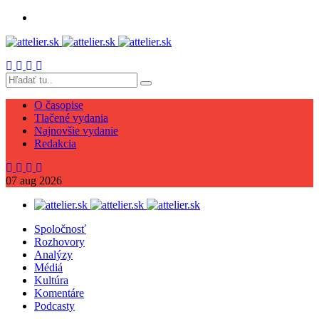
O časopise
Tlačené vydania
Najnovšie vydanie
Redakcia
07
aug
2026
Spoločnosť
Rozhovory
Analýzy
Médiá
Kultúra
Komentáre
Podcasty