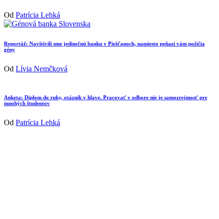
Od
Patrícia Lehká
Reportáž: Navštívili sme jedinečnú banku v Piešťanoch, namiesto peňazí vám požičia
gény
Od
Lívia Nemčková
Anketa: Diplom do ruky, otáznik v hlave. Pracovať v odbore nie je samozrejmosť pre
mnohých študentov
Od
Patrícia Lehká