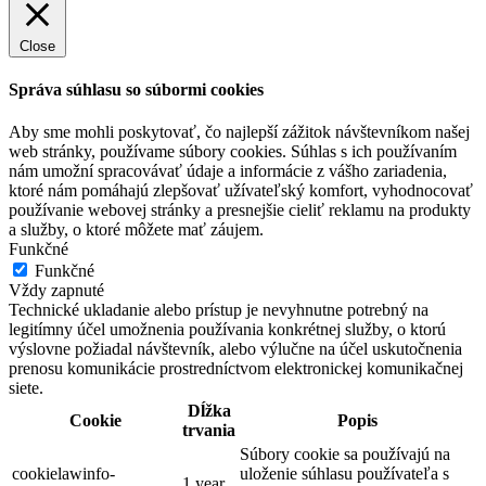
Close
Správa súhlasu so súbormi cookies
Aby sme mohli poskytovať, čo najlepší zážitok návštevníkom našej
web stránky, používame súbory cookies. Súhlas s ich používaním
nám umožní spracovávať údaje a informácie z vášho zariadenia,
ktoré nám pomáhajú zlepšovať užívateľský komfort, vyhodnocovať
používanie webovej stránky a presnejšie cieliť reklamu na produkty
a služby, o ktoré môžete mať záujem.
Funkčné
Funkčné
Vždy zapnuté
Technické ukladanie alebo prístup je nevyhnutne potrebný na
legitímny účel umožnenia používania konkrétnej služby, o ktorú
výslovne požiadal návštevník, alebo výlučne na účel uskutočnenia
prenosu komunikácie prostredníctvom elektronickej komunikačnej
siete.
Dĺžka
Cookie
Popis
trvania
Súbory cookie sa používajú na
cookielawinfo-
uloženie súhlasu používateľa s
1 year