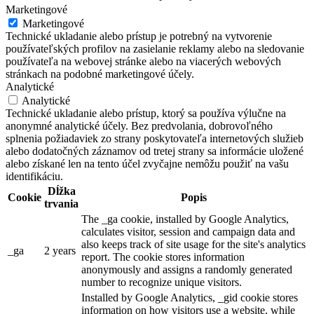
Marketingové
Marketingové
Technické ukladanie alebo prístup je potrebný na vytvorenie
používateľských profilov na zasielanie reklamy alebo na sledovanie
používateľa na webovej stránke alebo na viacerých webových
stránkach na podobné marketingové účely.
Analytické
Analytické
Technické ukladanie alebo prístup, ktorý sa používa výlučne na
anonymné analytické účely. Bez predvolania, dobrovoľného
splnenia požiadaviek zo strany poskytovateľa internetových služieb
alebo dodatočných záznamov od tretej strany sa informácie uložené
alebo získané len na tento účel zvyčajne nemôžu použiť na vašu
identifikáciu.
Dĺžka
Cookie
Popis
trvania
The _ga cookie, installed by Google Analytics,
calculates visitor, session and campaign data and
also keeps track of site usage for the site's analytics
_ga
2 years
report. The cookie stores information
anonymously and assigns a randomly generated
number to recognize unique visitors.
Installed by Google Analytics, _gid cookie stores
information on how visitors use a website, while