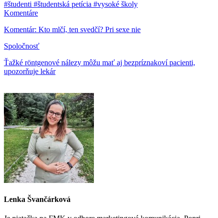
#študenti
#študentská petícia
#vysoké školy
Komentáre
Komentár: Kto mlčí, ten svedčí? Pri sexe nie
Spoločnosť
Ťažké röntgenové nálezy môžu mať aj bezpríznakoví pacienti,
upozorňuje lekár
Lenka Švančárková