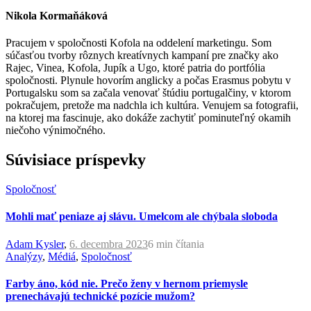
Nikola Kormaňáková
Pracujem v spoločnosti Kofola na oddelení marketingu. Som
súčasťou tvorby rôznych kreatívnych kampaní pre značky ako
Rajec, Vinea, Kofola, Jupík a Ugo, ktoré patria do portfólia
spoločnosti. Plynule hovorím anglicky a počas Erasmus pobytu v
Portugalsku som sa začala venovať štúdiu portugalčiny, v ktorom
pokračujem, pretože ma nadchla ich kultúra. Venujem sa fotografii,
na ktorej ma fascinuje, ako dokáže zachytiť pominuteľný okamih
niečoho výnimočného.
Súvisiace príspevky
Spoločnosť
Mohli mať peniaze aj slávu. Umelcom ale chýbala sloboda
Adam Kysler
,
6. decembra 2023
6 min
čítania
Analýzy
,
Médiá
,
Spoločnosť
Farby áno, kód nie. Prečo ženy v hernom priemysle
prenechávajú technické pozície mužom?