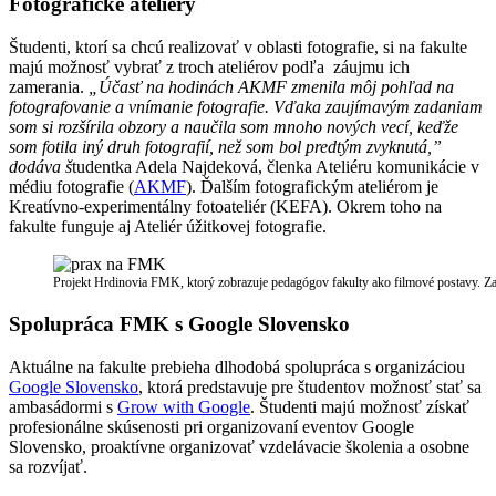
Fotografické ateliéry
Študenti, ktorí sa chcú realizovať v oblasti fotografie, si na fakulte
majú možnosť vybrať z troch ateliérov podľa záujmu ich
zamerania.
„Účasť na hodinách AKMF zmenila môj pohľad na
fotografovanie a vnímanie fotografie. Vďaka zaujímavým zadaniam
som si rozšírila obzory a naučila som mnoho nových vecí, keďže
som fotila iný druh fotografií, než som bol predtým zvyknutá,”
dodáva š
tudentka Adela Najdeková, členka Ateliéru komunikácie v
médiu fotografie (
AKMF
). Ďalším fotografickým ateliérom je
Kreatívno-experimentálny fotoateliér (KEFA). Okrem toho na
fakulte funguje aj Ateliér úžitkovej fotografie.
Projekt Hrdinovia FMK, ktorý zobrazuje pedagógov fakulty ako filmové postavy. Z
Spolupráca FMK s Google Slovensko
Aktuálne na fakulte prebieha dlhodobá spolupráca s organizáciou
Google Slovensko
, ktorá predstavuje pre študentov možnosť stať sa
ambasádormi s
Grow with Google
. Študenti majú možnosť získať
profesionálne skúsenosti pri organizovaní eventov Google
Slovensko, proaktívne organizovať vzdelávacie školenia a osobne
sa rozvíjať.