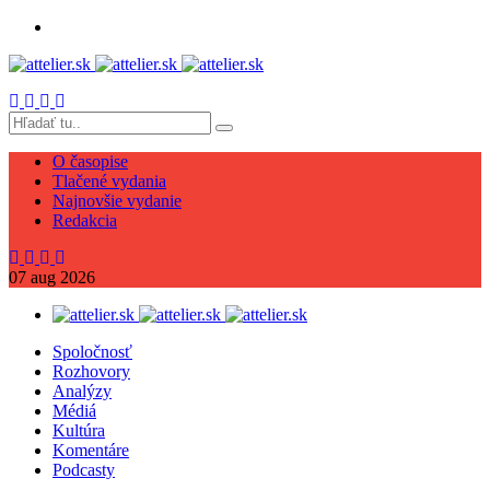
O časopise
Tlačené vydania
Najnovšie vydanie
Redakcia
07
aug
2026
Spoločnosť
Rozhovory
Analýzy
Médiá
Kultúra
Komentáre
Podcasty