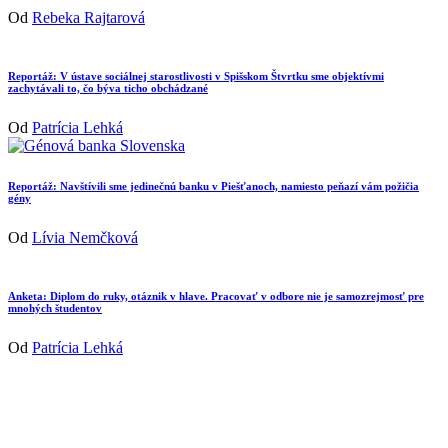
Od
Rebeka Rajtarová
Reportáž: V ústave sociálnej starostlivosti v Spišskom Štvrtku sme objektívmi
zachytávali to, čo býva ticho obchádzané
Od
Patrícia Lehká
Reportáž: Navštívili sme jedinečnú banku v Piešťanoch, namiesto peňazí vám požičia
gény
Od
Lívia Nemčková
Anketa: Diplom do ruky, otáznik v hlave. Pracovať v odbore nie je samozrejmosť pre
mnohých študentov
Od
Patrícia Lehká