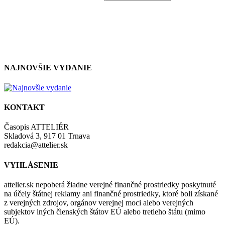
so zásadami a podmienkami ochrany osobných údajov.
NAJNOVŠIE VYDANIE
KONTAKT
Časopis ATTELIÉR
Skladová 3, 917 01 Trnava
redakcia@attelier.sk
VYHLÁSENIE
attelier.sk nepoberá žiadne verejné finančné prostriedky poskytnuté
na účely štátnej reklamy ani finančné prostriedky, ktoré boli získané
z verejných zdrojov, orgánov verejnej moci alebo verejných
subjektov iných členských štátov EÚ alebo tretieho štátu (mimo
EÚ).