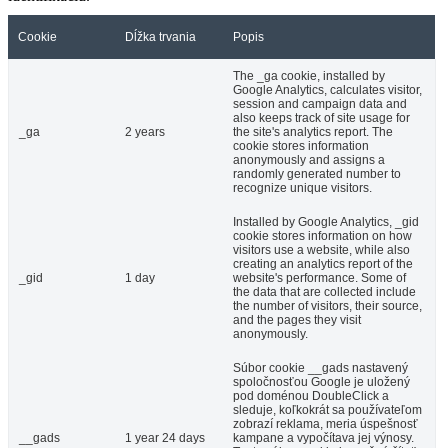
Cookie
Dĺžka trvania
Popis
The _ga cookie, installed by
Google Analytics, calculates visitor,
session and campaign data and
also keeps track of site usage for
_ga
2 years
the site's analytics report. The
cookie stores information
anonymously and assigns a
randomly generated number to
recognize unique visitors.
Installed by Google Analytics, _gid
cookie stores information on how
visitors use a website, while also
creating an analytics report of the
_gid
1 day
website's performance. Some of
the data that are collected include
the number of visitors, their source,
and the pages they visit
anonymously.
Súbor cookie __gads nastavený
spoločnosťou Google je uložený
pod doménou DoubleClick a
sleduje, koľkokrát sa používateľom
zobrazí reklama, meria úspešnosť
__gads
1 year 24 days
kampane a vypočítava jej výnosy.