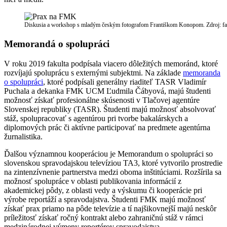
Diskusia a workshop s mladým českým fotografom Františkom Konopom. Zdroj:
Memorandá o spolupráci
V roku 2019 fakulta podpísala viacero dôležitých memoránd, ktoré
rozvíjajú spoluprácu s externými subjektmi. Na základe
memoranda
o spolupráci
, ktoré podpísali generálny riaditeľ TASR Vladimír
Puchala a dekanka FMK UCM Ľudmila Čábyová, majú študenti
možnosť získať profesionálne skúsenosti v Tlačovej agentúre
Slovenskej republiky (TASR). Študenti majú možnosť absolvovať
stáž, spolupracovať s agentúrou pri tvorbe bakalárskych a
diplomových prác či aktívne participovať na predmete agentúrna
žurnalistika.
Ďalšou významnou kooperáciou je Memorandum o spolupráci so
slovenskou spravodajskou televíziou TA3, ktoré vytvorilo prostredie
na zintenzívnenie partnerstva medzi oboma inštitúciami. Rozšírila sa
možnosť spolupráce v oblasti publikovania informácií z
akademickej pôdy, z oblasti vedy a výskumu či kooperácie pri
výrobe reportáží a spravodajstva. Študenti FMK majú možnosť
získať prax priamo na pôde televízie a tí najšikovnejší majú neskôr
príležitosť získať ročný kontrakt alebo zahraničnú stáž v rámci
medzinárodnej výmeny reportérov spravodajstva.