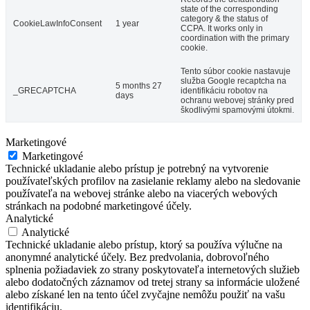
state of the corresponding
category & the status of
CookieLawInfoConsent
1 year
CCPA. It works only in
coordination with the primary
cookie.
Tento súbor cookie nastavuje
služba Google recaptcha na
5 months 27
_GRECAPTCHA
identifikáciu robotov na
days
ochranu webovej stránky pred
škodlivými spamovými útokmi.
Marketingové
Marketingové
Technické ukladanie alebo prístup je potrebný na vytvorenie
používateľských profilov na zasielanie reklamy alebo na sledovanie
používateľa na webovej stránke alebo na viacerých webových
stránkach na podobné marketingové účely.
Analytické
Analytické
Technické ukladanie alebo prístup, ktorý sa používa výlučne na
anonymné analytické účely. Bez predvolania, dobrovoľného
splnenia požiadaviek zo strany poskytovateľa internetových služieb
alebo dodatočných záznamov od tretej strany sa informácie uložené
alebo získané len na tento účel zvyčajne nemôžu použiť na vašu
identifikáciu.