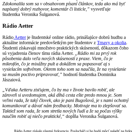
Zdokonalila som sa v obsahovom písaní článkov, teda ako má byť
napísaný dobrý
rozhovor, komentár či listicle,”
vysvetľuje
študentka Veronika Šulganová.
Rádio Aetter
Rádio
Aetter
je študentské online rádio, prinášajúce dobrú hudbu a
aktuálne informácie predovšetkým pre študentov z
Trnavy a okolia
.
Študenti získavajú množstvo praktických skúseností, dôkazom čoho
sú vyjadrenia členov tímu rádia Aetter.
„Rádio mi za prvý rok
pôsobenia dalo veľa nových skúseností z praxe. Viem, čo je
mikrofón, čo je mixážny pult a dokážem sa popasovať aj s
vysielacím softvérom.
Okrem toho som sa naučila, že na vysielanie
sa musím poctivo pripravovať,”
hodnotí študentka Dominika
Jászaiová
.
„Vďaka Aetteru zisťujem, čo by ma v živote bavilo robiť, ale
zároveň si uvedomujem, aká dlhá cesta ešte predo mnou je. Som
veľmi rada, že taký človek, ako je pani Bugošová, je s nami ochotný
komunikovať a dávať nám feedbacky. Motivuje ma to zlepšovať sa.
Taktiež som rada, že som stretla nových ľudí a že sa počas výšky
naučím robiť aj niečo praktické,“
dopĺňa Veronika Šulganová.
Rádio Aetter získalo vlastnú frekvenciu. Poslucháči si ho budú môcť naladiť na fre