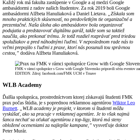
Každý rok má fakulta zastúpenie v Google a aj medzi Google
ambasádormi z radov našich študentov. Za rok 2019 boli Google
ambasádormi Alžbeta Hanuliaková a Daniel Lietava.
„Získala som
mnoho praktických skúseností, no predovšetkým tie organizačné a
prezentačné. Naša úloha ako ambasádorov bola organizovať
podujatia a predstavovať digitálnu garáž, takže som sa taktiež
naučila, ako prekonať trému. Je totiž rozdiel rozprávať pred triedou
spolužiakov a pred náhodnými ľuďmi. V neposlednom rade nás to
veľmi prepojilo s ľuďmi z praxe, ktorí nás posunuli tou správnou
cestou,”
dodáva Alžbeta Hanuliaková.
FMK v rámci spolupráce s Grow with Google Slovensko pripravili sériu event
EDITION. Zdroj: facebook.com/FMK UCM v Trnave
WLB Academy
Ďalšia spolupráca, prostredníctvom ktorej získavajú študenti FMK
prax počas štúdia, je s poprednou reklamnou agentúrou
Wiktor Leo
Burnett
.
„WLB academy je projekt, v ktorom si študenti môžu
vyskúšať, ako sa pracuje v reklamnej agentúre. Je to však najmä
šanca nechať sa oťukať agentúrou z top-ligy, ktorá má steny
obložené oceneniami za najlepšie kampane,”
vysvetľuje doktor
Peter Murár.