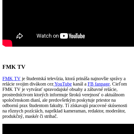
FMK TV
FMK TV
je študentská televízia, ktorá prináša najnovšie správy a
relácie svojim divákom cez
YouTube
kanál a
FB fanpage
. Cieľom
FMK TV je vytvárať spravodajské obsahy a zábavné relácie,
prostredníctvom ktorých informuje širokú verejnosť o aktuálnom
spoločenskom dianí, ale predovšetkým poskytuje priestor na
odbornú prax študentom fakulty. Tí získavajú pracovné skúsenosti
na rôznych pozíciách, napríklad kameraman, redaktor, moderátor,
produkčný, maskér či strihač.