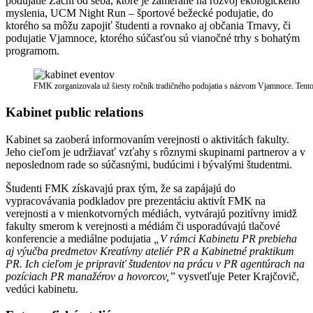
podujatie Začni od seba, ktoré je zamerané na rozvoj ekologického
myslenia, UCM Night Run – športové bežecké podujatie, do
ktorého sa môžu zapojiť študenti a rovnako aj občania Trnavy, či
podujatie Vjamnoce, ktorého súčasťou sú vianočné trhy s bohatým
programom.
FMK zorganizovala už šiesty ročník tradičného podujatia s názvom Vjamnoce. Tento
Kabinet public relations
Kabinet sa zaoberá informovaním verejnosti o aktivitách fakulty.
Jeho cieľom je udržiavať vzťahy s rôznymi skupinami partnerov a v
neposlednom rade so súčasnými, budúcimi i bývalými študentmi.
Študenti FMK získavajú prax tým, že sa zapájajú do
vypracovávania podkladov pre prezentáciu aktivít FMK na
verejnosti a v mienkotvorných médiách, vytvárajú pozitívny imidž
fakulty smerom k verejnosti a médiám či usporadúvajú tlačové
konferencie a mediálne podujatia
„V rámci Kabinetu PR prebieha
aj výučba predmetov Kreatívny ateliér PR a Kabinetné praktikum
PR. Ich cieľom je pripraviť študentov na prácu v PR agentúrach na
pozíciach PR manažérov a hovorcov,”
vysvetľuje Peter Krajčovič,
vedúci kabinetu.