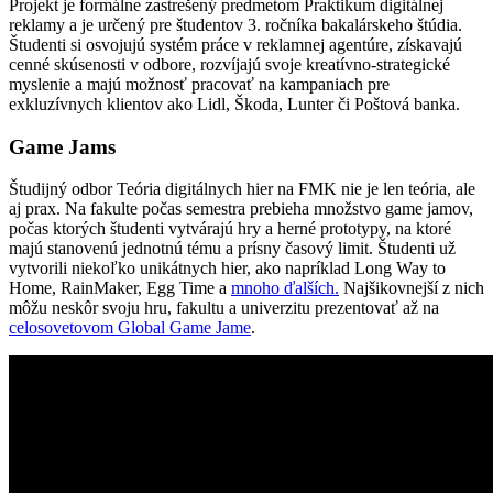
Projekt je formálne zastrešený predmetom Praktikum digitálnej
reklamy a je určený pre študentov 3. ročníka bakalárskeho štúdia.
Študenti si osvojujú systém práce v reklamnej agentúre, získavajú
cenné skúsenosti v odbore, rozvíjajú svoje kreatívno-strategické
myslenie a majú možnosť pracovať na kampaniach pre
exkluzívnych klientov ako Lidl, Škoda, Lunter či Poštová banka.
Game Jams
Študijný odbor Teória digitálnych hier na FMK nie je len teória, ale
aj prax. Na fakulte počas semestra prebieha množstvo game jamov,
počas ktorých študenti vytvárajú hry a herné prototypy, na ktoré
majú stanovenú jednotnú tému a prísny časový limit. Študenti už
vytvorili niekoľko unikátnych hier, ako napríklad Long Way to
Home, RainMaker, Egg Time a
mnoho ďalších.
Najšikovnejší z nich
môžu neskôr svoju hru, fakultu a univerzitu prezentovať až na
celosovetovom Global Game Jame
.