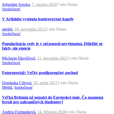
Sebastián Soroka
,
7. januára 2026
7 min
čítania
Spoločnosť
V Artklube vystúpia kontroverzné kapely
atteliér
,
18. novembra 2013
2 min
čítania
Spoločnosť
Popularizácia vedy je v súčasnosti nevyhnutná. Dôležité sú
fakty, nie emócie
Michaela Hlaváčová
,
21. decembra 2021
5 min
čítania
Spoločnosť
Fotoreportáž: Veľký protikorupčný pochod
Dominika Cifrová
,
20. apríla 2017
1 min
čítania
Médiá
,
Spoločnosť
Veľká Británia už nepatrí do Európskej únie. Čo znamená
brexit pre zahraničných študentov?
Andrea Formanková
,
14. februára 2020
4 min
čítania