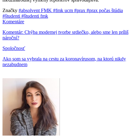
Značky
#absolvent FMK
#fmk ucm
#prax
#prax počas štúdia
#študenti
#študenti fmk
Komentáre
Komentár: Chýba modernej tvorbe srdiečko, alebo sme len príliš
nároční?
Spoločnosť
Ako som sa vybrala na cestu za koronavírusom, na ktorú nikdy
nezabudnem