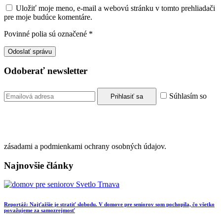
Uložiť moje meno, e-mail a webovú stránku v tomto prehliadači
pre moje budúce komentáre.
Povinné polia sú označené
*
Odoberať newsletter
Súhlasím so
zásadami a podmienkami ochrany osobných údajov.
Najnovšie články
Reportáž: Najťažšie je stratiť slobodu. V domove pre seniorov som pochopila, čo všetko
považujeme za samozrejmosť