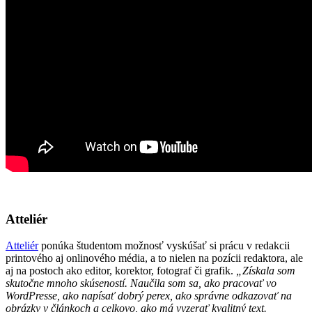
Atteliér
Atteliér
ponúka študentom možnosť vyskúšať si prácu v redakcii
printového aj onlinového média, a to nielen na pozícii redaktora, ale
aj na postoch ako editor, korektor, fotograf či grafik.
„Získala som
skutočne mnoho skúseností. Naučila som sa, ako pracovať vo
WordPresse, ako napísať dobrý perex, ako správne odkazovať na
obrázky v článkoch a celkovo, ako má vyzerať kvalitný text.