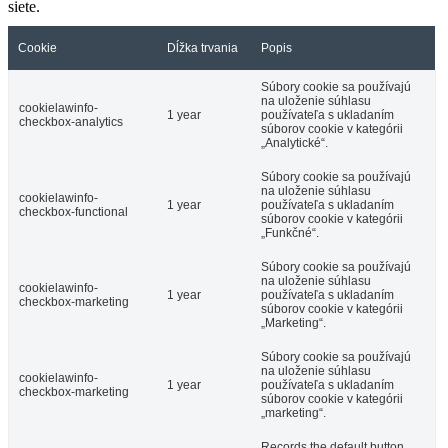
siete.
Cookie
Dĺžka trvania
Popis
Súbory cookie sa používajú
na uloženie súhlasu
cookielawinfo-
1 year
používateľa s ukladaním
checkbox-analytics
súborov cookie v kategórii
„Analytické“.
Súbory cookie sa používajú
na uloženie súhlasu
cookielawinfo-
1 year
používateľa s ukladaním
checkbox-functional
súborov cookie v kategórii
„Funkčné“.
Súbory cookie sa používajú
na uloženie súhlasu
cookielawinfo-
1 year
používateľa s ukladaním
checkbox-marketing
súborov cookie v kategórii
„Marketing“.
Súbory cookie sa používajú
na uloženie súhlasu
cookielawinfo-
1 year
používateľa s ukladaním
checkbox-marketing
súborov cookie v kategórii
„marketing“.
Records the default button