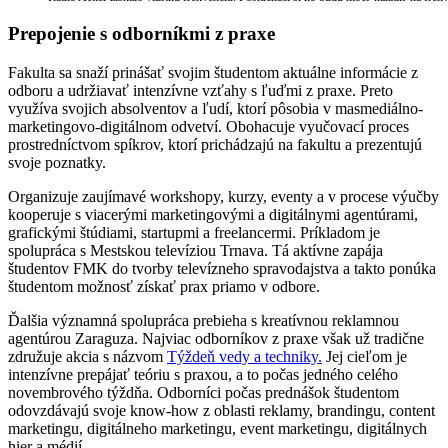
Prepojenie s odborníkmi z praxe
Fakulta sa snaží prinášať svojim študentom aktuálne informácie z
odboru a udržiavať intenzívne vzťahy s ľuďmi z praxe. Preto
využíva svojich absolventov a ľudí, ktorí pôsobia v masmediálno-
marketingovo-digitálnom odvetví. Obohacuje vyučovací proces
prostredníctvom spíkrov, ktorí prichádzajú na fakultu a prezentujú
svoje poznatky.
Organizuje zaujímavé workshopy, kurzy, eventy a v procese výučby
kooperuje s viacerými marketingovými a digitálnymi agentúrami,
grafickými štúdiami, startupmi a freelancermi. Príkladom je
spolupráca s Mestskou televíziou Trnava. Tá aktívne zapája
študentov FMK do tvorby televízneho spravodajstva a takto ponúka
študentom možnosť získať prax priamo v odbore.
Ďalšia významná spolupráca prebieha s kreatívnou reklamnou
agentúrou Zaraguza. Najviac odborníkov z praxe však už tradične
združuje akcia s názvom
Týždeň vedy a techniky.
Jej cieľom je
intenzívne prepájať teóriu s praxou, a to počas jedného celého
novembrového týždňa. Odborníci počas prednášok študentom
odovzdávajú svoje know-how z oblasti reklamy, brandingu, content
marketingu, digitálneho marketingu, event marketingu, digitálnych
hier a médií.