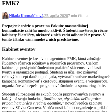
FMK?
Nikola Kormaňáková
,
25. apríla 2020
7 min
čítania
Prepojenie teórie a praxe na Fakulte masmediálnej
komunikácie zahŕňa mnoho aktivít. Študenti navštevujú rôzne
kabinety či ateliéry, niektoré z nich vedú odborníci z praxe. V
tomto článku vám mnohé z nich predstavíme.
Kabinet eventov
Kabinet eventov je kreatívnou agentúrou FMK, ktorá združuje
študentov rôznych ročníkov a študijných programov. Cieľom
kabinetu je poskytnúť študentom praktické skúsenosti v oblasti
tvorby a organizácie podujatí. Študenti sa učia, ako plánovať
celkový koncept daného podujatia, vytvárať kreatívne marketingové
kampane, komunikovať s cieľovou skupinou eventu a verejnosťou,
organizačne zabezpečiť programovú štruktúru a sponzoring akcie.
Študenti sú rozdelení do skupín podľa pripravovaných eventov a
každý má svoju funkciu
. „Snažíme sa, aby takáto deľba práce
pripomínala prácu v reálnej agentúre,”
hovorí vedúca kabinetu
eventov Slávka Gracová. V súčasnosti kabinet organizuje napríklad