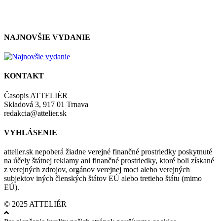
zásadami a podmienkami ochrany osobných údajov.
NAJNOVŠIE VYDANIE
KONTAKT
Časopis ATTELIÉR
Skladová 3, 917 01 Trnava
redakcia@attelier.sk
VYHLÁSENIE
attelier.sk nepoberá žiadne verejné finančné prostriedky poskytnuté
na účely štátnej reklamy ani finančné prostriedky, ktoré boli získané
z verejných zdrojov, orgánov verejnej moci alebo verejných
subjektov iných členských štátov EÚ alebo tretieho štátu (mimo
EÚ).
© 2025 ATTELIÉR