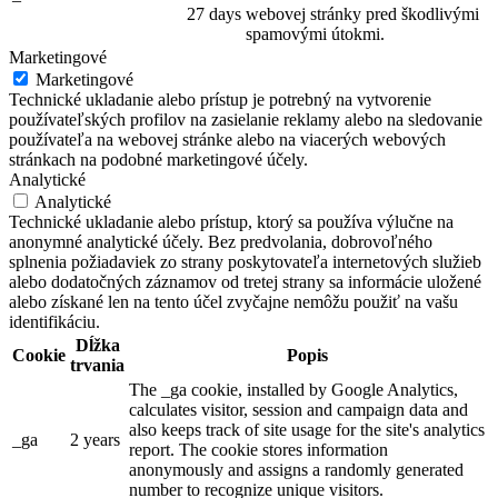
27 days
webovej stránky pred škodlivými
spamovými útokmi.
Marketingové
Marketingové
Technické ukladanie alebo prístup je potrebný na vytvorenie
používateľských profilov na zasielanie reklamy alebo na sledovanie
používateľa na webovej stránke alebo na viacerých webových
stránkach na podobné marketingové účely.
Analytické
Analytické
Technické ukladanie alebo prístup, ktorý sa používa výlučne na
anonymné analytické účely. Bez predvolania, dobrovoľného
splnenia požiadaviek zo strany poskytovateľa internetových služieb
alebo dodatočných záznamov od tretej strany sa informácie uložené
alebo získané len na tento účel zvyčajne nemôžu použiť na vašu
identifikáciu.
Dĺžka
Cookie
Popis
trvania
The _ga cookie, installed by Google Analytics,
calculates visitor, session and campaign data and
also keeps track of site usage for the site's analytics
_ga
2 years
report. The cookie stores information
anonymously and assigns a randomly generated
number to recognize unique visitors.