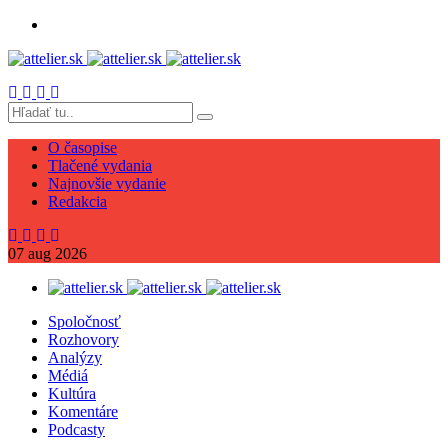
O časopise
Tlačené vydania
Najnovšie vydanie
Redakcia
07
aug
2026
Spoločnosť
Rozhovory
Analýzy
Médiá
Kultúra
Komentáre
Podcasty