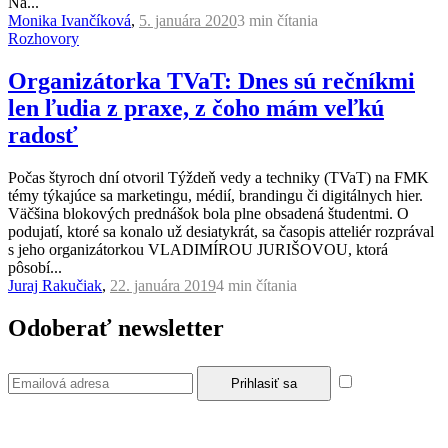
Na...
Monika Ivančíková
,
5. januára 2020
3 min
čítania
Rozhovory
Organizátorka TVaT: Dnes sú rečníkmi
len ľudia z praxe, z čoho mám veľkú
radosť
Počas štyroch dní otvoril Týždeň vedy a techniky (TVaT) na FMK
témy týkajúce sa marketingu, médií, brandingu či digitálnych hier.
Väčšina blokových prednášok bola plne obsadená študentmi. O
podujatí, ktoré sa konalo už desiatykrát, sa časopis atteliér rozprával
s jeho organizátorkou VLADIMÍROU JURIŠOVOU, ktorá
pôsobí...
Juraj Rakučiak
,
22. januára 2019
4 min
čítania
Odoberať newsletter
Súhlasím so