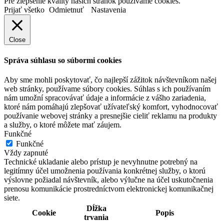
Pre zlepšenie kvality našich stránok používame cookies.
Prijať všetko
Odmietnuť
Nastavenia
Close
Správa súhlasu so súbormi cookies
Aby sme mohli poskytovať, čo najlepší zážitok návštevníkom našej
web stránky, používame súbory cookies. Súhlas s ich používaním
nám umožní spracovávať údaje a informácie z vášho zariadenia,
ktoré nám pomáhajú zlepšovať užívateľský komfort, vyhodnocovať
používanie webovej stránky a presnejšie cieliť reklamu na produkty
a služby, o ktoré môžete mať záujem.
Funkčné
Funkčné
Vždy zapnuté
Technické ukladanie alebo prístup je nevyhnutne potrebný na
legitímny účel umožnenia používania konkrétnej služby, o ktorú
výslovne požiadal návštevník, alebo výlučne na účel uskutočnenia
prenosu komunikácie prostredníctvom elektronickej komunikačnej
siete.
Dĺžka
Cookie
Popis
trvania