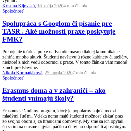
vyhnúť.
Kristína Kijovská
,
18. mája 2020
4 min
čítania
Spoločnosť
Spolupráca s Googlom či písanie pre
TASR . Aké možnosti praxe poskytuje
FMK?
Prepojenie teórie a praxe na Fakulte masmediálnej komunikácie
zahŕňa mnoho aktivít. Študenti navštevujú rôzne kabinety či ateliéry,
niektoré z nich vedú odborníci z praxe. V tomto článku vám mnohé
z nich predstavíme.
Nikola Kormaňáková
,
25. apríla 2020
7 min
čítania
Spoločnosť
Erasmus doma a v zahraničí – ako
študenti vnímajú školy?
Erasmus je študijný program, ktorý je populárny najmä medzi
mladými ľuďmi. Vďaka nemu majú študenti možnosť získať prax
zo svojho oboru aj za hranicami domoviny. My sme sa ich opýtali,
čo sa im na erasme najviac páčilo a či by ho odporučili aj ostatným.