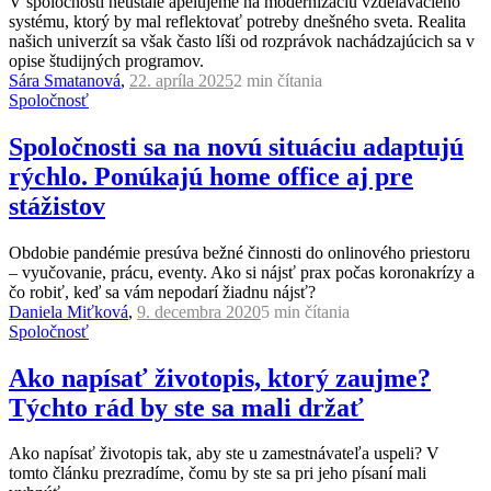
V spoločnosti neustále apelujeme na modernizáciu vzdelávacieho
systému, ktorý by mal reflektovať potreby dnešného sveta. Realita
našich univerzít sa však často líši od rozprávok nachádzajúcich sa v
opise študijných programov.
Sára Smatanová
,
22. apríla 2025
2 min
čítania
Spoločnosť
Spoločnosti sa na novú situáciu adaptujú
rýchlo. Ponúkajú home office aj pre
stážistov
Obdobie pandémie presúva bežné činnosti do onlinového priestoru
– vyučovanie, prácu, eventy. Ako si nájsť prax počas koronakrízy a
čo robiť, keď sa vám nepodarí žiadnu nájsť?
Daniela Miťková
,
9. decembra 2020
5 min
čítania
Spoločnosť
Ako napísať životopis, ktorý zaujme?
Týchto rád by ste sa mali držať
Ako napísať životopis tak, aby ste u zamestnávateľa uspeli? V
tomto článku prezradíme, čomu by ste sa pri jeho písaní mali