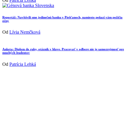
Od
Patrícia Lehká
Reportáž: Navštívili sme jedinečnú banku v Piešťanoch, namiesto peňazí vám požičia
gény
Od
Lívia Nemčková
Anketa: Diplom do ruky, otáznik v hlave. Pracovať v odbore nie je samozrejmosť pre
mnohých študentov
Od
Patrícia Lehká