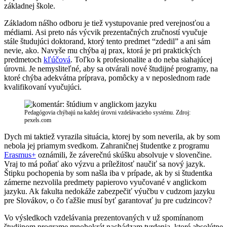
základnej škole.
Základom nášho odboru je tiež vystupovanie pred verejnosťou a
médiami. Asi preto nás výcvik prezentačných zručností vyučuje
stále študujúci doktorand, ktorý tento predmet “zdedil” a ani sám
nevie, ako. Navyše mu chýba aj prax, ktorá je pri praktických
predmetoch
kľúčová
. Toľko k profesionalite a do neba siahajúcej
úrovni. Je nemysliteľné, aby sa otvárali nové študijné programy, na
ktoré chýba adekvátna príprava, pomôcky a v neposlednom rade
kvalifikovaní vyučujúci.
Pedagógovia chýbajú na každej úrovni vzdelávacieho systému. Zdroj:
pexels.com
Dych mi taktiež vyrazila situácia, ktorej by som neverila, ak by som
nebola jej priamym svedkom. Zahraničnej študentke z programu
Erasmus+
oznámili, že záverečnú skúšku absolvuje v slovenčine.
Vraj to má poňať ako výzvu a príležitosť naučiť sa nový jazyk.
Štipku pochopenia by som našla iba v prípade, ak by si študentka
zámerne nezvolila predmety papierovo vyučované v anglickom
jazyku. Ak fakulta nedokáže zabezpečiť výučbu v cudzom jazyku
pre Slovákov, o čo ťažšie musí byť garantovať ju pre cudzincov?
Vo výsledkoch vzdelávania prezentovaných v už spomínanom
študijnom programe mnohokrát nachádzam tvrdenia, ktoré absolútne