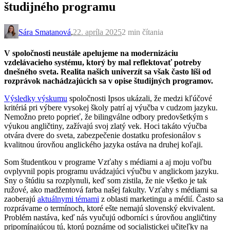
študijného programu
Sára Smatanová
,
22. apríla 2025
2 min
čítania
V spoločnosti neustále apelujeme na modernizáciu
vzdelávacieho systému, ktorý by mal reflektovať potreby
dnešného sveta. Realita našich univerzít sa však často líši od
rozprávok nachádzajúcich sa v opise študijných programov.
Výsledky výskumu
spoločnosti Ipsos ukázali, že medzi kľúčové
kritériá pri výbere vysokej školy patrí aj výučba v cudzom jazyku.
Nemožno preto poprieť, že bilingválne odbory predovšetkým s
výukou angličtiny, zažívajú svoj zlatý vek. Hoci takáto výučba
otvára dvere do sveta, zabezpečenie dostatku profesionálov s
kvalitnou úrovňou anglického jazyka ostáva na druhej koľaji.
Som študentkou v programe Vzťahy s médiami a aj moju voľbu
ovplyvnil popis programu uvádzajúci výučbu v anglickom jazyku.
Sny o štúdiu sa rozplynuli, keď som zistila, že nie všetko je tak
ružové, ako madžentová farba našej fakulty. Vzťahy s médiami sa
zaoberajú
aktuálnymi témami
z oblasti marketingu a médií. Často sa
rozprávame o termínoch, ktoré ešte nemajú slovenský ekvivalent.
Problém nastáva, keď nás vyučujú odborníci s úrovňou angličtiny
pripomínajúcou tú, ktorú poznáme od socialistickej učiteľky na