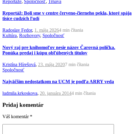
Reportáže
,
Spoločnosť
,
Trnava
Reportáž: Boli sme v centre červeno-čierneho pekla, ktoré spája
tisíce cudzích ľudí
Radoslav Fedor
,
1. mája 2026
4 min
čítania
Kultúra
,
Rozhovory
,
Spoločnosť
Nový raj pre knihomoľov nesie názov Čarovná polička.
Ponúka predaj i kúpu obľúbených titulov
Kristína Hírešová
,
23. mája 2020
7 min
čítania
Spoločnosť
Najväčším nedostatkom na UCM je podľa ARRY veda
ludmila.krkoskova
,
20. januára 2014
4 min
čítania
Pridaj komentár
Váš komentár
*