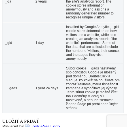
_ga
2 years
the site's analytics report. The
cookie stores information
anonymously and assigns a
randomly generated number to
recognize unique visitors.
Installed by Google Analytics, _gid
cookie stores information on how
visitors use a website, while also
creating an analytics report of the
_gid
1 day
website's performance. Some of
the data that are collected include
the number of visitors, their source,
and the pages they visit
anonymously.
Súbor cookie __gads nastavený
spoločnosťou Google je uložený
pod doménou DoubleClick a
sleduje, koľkokrát sa používateľom
zobrazí reklama, meria úspešnosť
__gads
1 year 24 days
kampane a vypočítava jej výnosy.
Tento súbor cookie je možné čítať
iba z domény, v ktorej sú
nastavené, a nebude sledovať
žiadne údaje pri prehliadaní iných
stránok.
ULOŽIŤ A PRIJAŤ
Powered by