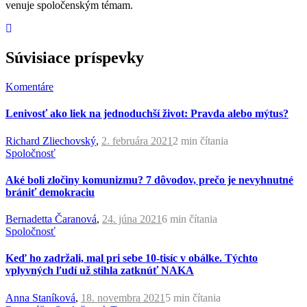
venuje spoločenským témam.
Súvisiace príspevky
Komentáre
Lenivosť ako liek na jednoduchší život: Pravda alebo mýtus?
Richard Zliechovský
,
2. februára 2021
2 min
čítania
Spoločnosť
Aké boli zločiny komunizmu? 7 dôvodov, prečo je nevyhnutné
brániť demokraciu
Bernadetta Čaranová
,
24. júna 2021
6 min
čítania
Spoločnosť
Keď ho zadržali, mal pri sebe 10-tisíc v obálke. Týchto
vplyvných ľudí už stihla zatknúť NAKA
Anna Staníková
,
18. novembra 2021
5 min
čítania