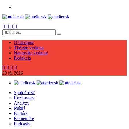
O časopise
Tlačené vydania
Najnovšie vydanie
Redakcia
29
júl
2026
Spoločnosť
Rozhovory
Analýzy
Médiá
Kultúra
Komentáre
Podcasty