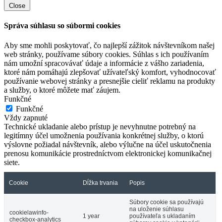
Close
Správa súhlasu so súbormi cookies
Aby sme mohli poskytovať, čo najlepší zážitok návštevníkom našej
web stránky, používame súbory cookies. Súhlas s ich používaním
nám umožní spracovávať údaje a informácie z vášho zariadenia,
ktoré nám pomáhajú zlepšovať užívateľský komfort, vyhodnocovať
používanie webovej stránky a presnejšie cieliť reklamu na produkty
a služby, o ktoré môžete mať záujem.
Funkčné
Funkčné
Vždy zapnuté
Technické ukladanie alebo prístup je nevyhnutne potrebný na
legitímny účel umožnenia používania konkrétnej služby, o ktorú
výslovne požiadal návštevník, alebo výlučne na účel uskutočnenia
prenosu komunikácie prostredníctvom elektronickej komunikačnej
siete.
Cookie
Dĺžka trvania
Popis
Súbory cookie sa používajú
na uloženie súhlasu
cookielawinfo-
1 year
používateľa s ukladaním
checkbox-analytics