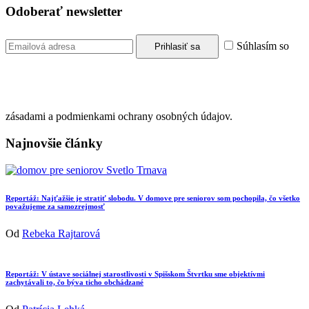
Odoberať newsletter
Súhlasím so
zásadami a podmienkami ochrany osobných údajov.
Najnovšie články
Reportáž: Najťažšie je stratiť slobodu. V domove pre seniorov som pochopila, čo všetko
považujeme za samozrejmosť
Od
Rebeka Rajtarová
Reportáž: V ústave sociálnej starostlivosti v Spišskom Štvrtku sme objektívmi
zachytávali to, čo býva ticho obchádzané