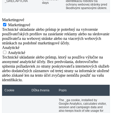
_GRECAPTCHA
identifikáciu robotov na
days
ochranu webovej stránky pred
škodlivými spamovými útokmi.
Marketingové
Marketingové
Technické ukladanie alebo prístup je potrebný na vytvorenie
používateľských profilov na zasielanie reklamy alebo na sledovanie
používateľa na webovej stránke alebo na viacerých webových
stránkach na podobné marketingové účely.
Analytické
Analytické
Technické ukladanie alebo prístup, ktorý sa používa výlučne na
anonymné analytické účely. Bez predvolania, dobrovoľného
splnenia požiadaviek zo strany poskytovateľa internetových služieb
alebo dodatočných záznamov od tretej strany sa informácie uložené
alebo získané len na tento účel zvyčajne nemôžu použiť na vašu
identifikáciu.
Cookie
Dĺžka trvania
Popis
The _ga cookie, installed by
Google Analytics, calculates visitor,
session and campaign data and
also keeps track of site usage for