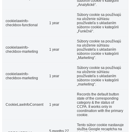
súborov cookie v kategórii
„Analytické“.
Súbory cookie sa používajú
na uloženie súhlasu
cookielawinfo-
1 year
používateľa s ukladaním
checkbox-functional
súborov cookie v kategórii
„Funkčné“.
Súbory cookie sa používajú
na uloženie súhlasu
cookielawinfo-
1 year
používateľa s ukladaním
checkbox-marketing
súborov cookie v kategórii
„Marketing“.
Súbory cookie sa používajú
na uloženie súhlasu
cookielawinfo-
1 year
používateľa s ukladaním
checkbox-marketing
súborov cookie v kategórii
„marketing“.
Records the default button
state of the corresponding
category & the status of
CookieLawInfoConsent
1 year
CCPA. It works only in
coordination with the primary
cookie.
Tento súbor cookie nastavuje
služba Google recaptcha na
5 months 27