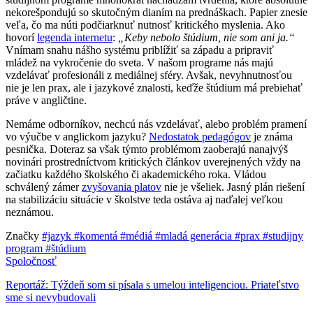
nekorešpondujú so skutočným dianím na prednáškach. Papier znesie
veľa, čo ma núti podčiarknuť nutnosť kritického myslenia. Ako
hovorí
legenda internetu
:
„Keby nebolo štúdium, nie som ani ja.“
Vnímam snahu nášho systému priblížiť sa západu a pripraviť
mládež na vykročenie do sveta. V našom programe nás majú
vzdelávať profesionáli z mediálnej sféry. Avšak, nevyhnutnosťou
nie je len prax, ale i jazykové znalosti, keďže štúdium má prebiehať
práve v angličtine.
Nemáme odborníkov, nechcú nás vzdelávať, alebo problém pramení
vo výučbe v anglickom jazyku?
Nedostatok pedagógov
je známa
pesnička. Doteraz sa však týmto problémom zaoberajú nanajvýš
novinári prostredníctvom kritických článkov uverejnených vždy na
začiatku každého školského či akademického roka. Vládou
schválený zámer
zvyšovania platov
nie je všeliek. Jasný plán riešení
na stabilizáciu situácie v školstve teda ostáva aj naďalej veľkou
neznámou.
Značky
#jazyk
#komentá
#médiá
#mladá generácia
#prax
#studijny
program
#štúdium
Spoločnosť
Reportáž: Týždeň som si písala s umelou inteligenciou. Priateľstvo
sme si nevybudovali