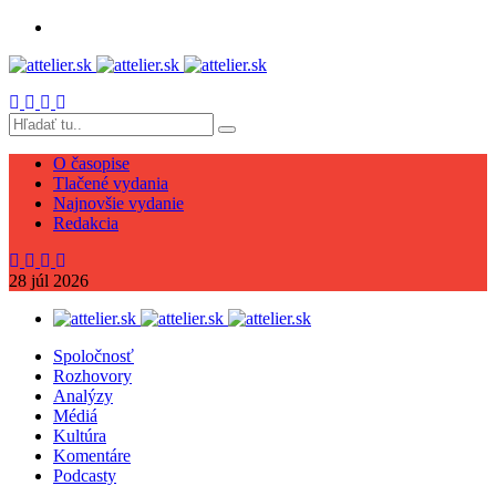
O časopise
Tlačené vydania
Najnovšie vydanie
Redakcia
28
júl
2026
Spoločnosť
Rozhovory
Analýzy
Médiá
Kultúra
Komentáre
Podcasty