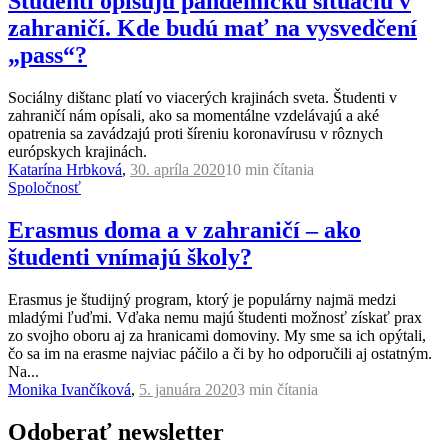
Študenti opisujú pandemickú situáciu v
zahraničí. Kde budú mať na vysvedčení
„pass“?
Sociálny dištanc platí vo viacerých krajinách sveta. Študenti v
zahraničí nám opísali, ako sa momentálne vzdelávajú a aké
opatrenia sa zavádzajú proti šíreniu koronavírusu v rôznych
európskych krajinách.
Katarína Hrbková
,
30. apríla 2020
10 min
čítania
Spoločnosť
Erasmus doma a v zahraničí – ako
študenti vnímajú školy?
Erasmus je študijný program, ktorý je populárny najmä medzi
mladými ľuďmi. Vďaka nemu majú študenti možnosť získať prax
zo svojho oboru aj za hranicami domoviny. My sme sa ich opýtali,
čo sa im na erasme najviac páčilo a či by ho odporučili aj ostatným.
Na...
Monika Ivančíková
,
5. januára 2020
3 min
čítania
Odoberať newsletter