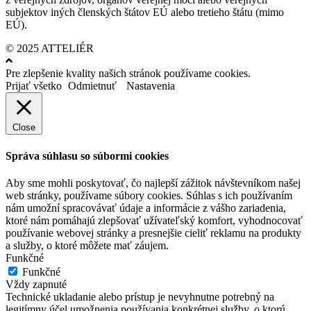
subjektov iných členských štátov EÚ alebo tretieho štátu (mimo
EÚ).
© 2025 ATTELIÉR
Pre zlepšenie kvality našich stránok používame cookies.
Prijať všetko
Odmietnuť
Nastavenia
Close
Správa súhlasu so súbormi cookies
Aby sme mohli poskytovať, čo najlepší zážitok návštevníkom našej
web stránky, používame súbory cookies. Súhlas s ich používaním
nám umožní spracovávať údaje a informácie z vášho zariadenia,
ktoré nám pomáhajú zlepšovať užívateľský komfort, vyhodnocovať
používanie webovej stránky a presnejšie cieliť reklamu na produkty
a služby, o ktoré môžete mať záujem.
Funkčné
Funkčné
Vždy zapnuté
Technické ukladanie alebo prístup je nevyhnutne potrebný na
legitímny účel umožnenia používania konkrétnej služby, o ktorú