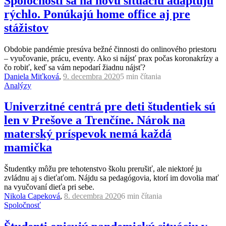
Spoločnosti sa na novú situáciu adaptujú
rýchlo. Ponúkajú home office aj pre
stážistov
Obdobie pandémie presúva bežné činnosti do onlinového priestoru
– vyučovanie, prácu, eventy. Ako si nájsť prax počas koronakrízy a
čo robiť, keď sa vám nepodarí žiadnu nájsť?
Daniela Miťková
,
9. decembra 2020
5 min
čítania
Analýzy
Univerzitné centrá pre deti študentiek sú
len v Prešove a Trenčíne. Nárok na
materský príspevok nemá každá
mamička
Študentky môžu pre tehotenstvo školu prerušiť, ale niektoré ju
zvládnu aj s dieťaťom. Nájdu sa pedagógovia, ktorí im dovolia mať
na vyučovaní dieťa pri sebe.
Nikola Capeková
,
8. decembra 2020
6 min
čítania
Spoločnosť