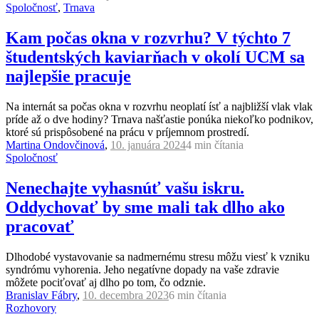
Spoločnosť
,
Trnava
Kam počas okna v rozvrhu? V týchto 7
študentských kaviarňach v okolí UCM sa
najlepšie pracuje
Na internát sa počas okna v rozvrhu neoplatí ísť a najbližší vlak vlak
príde až o dve hodiny? Trnava našťastie ponúka niekoľko podnikov,
ktoré sú prispôsobené na prácu v príjemnom prostredí.
Martina Ondovčinová
,
10. januára 2024
4 min
čítania
Spoločnosť
Nenechajte vyhasnúť vašu iskru.
Oddychovať by sme mali tak dlho ako
pracovať
Dlhodobé vystavovanie sa nadmernému stresu môžu viesť k vzniku
syndrómu vyhorenia. Jeho negatívne dopady na vaše zdravie
môžete pociťovať aj dlho po tom, čo odznie.
Branislav Fábry
,
10. decembra 2023
6 min
čítania
Rozhovory