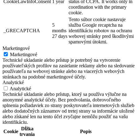
CookieLawInfoConsent
1 year
status of CCPA. It works only in
coordination with the primary
cookie.
Tento súbor cookie nastavuje
5
služba Google recaptcha na
_GRECAPTCHA
months
identifikáciu robotov na ochranu
27 days
webovej stránky pred škodlivými
spamovými útokmi.
Marketingové
Marketingové
Technické ukladanie alebo prístup je potrebný na vytvorenie
používateľských profilov na zasielanie reklamy alebo na sledovanie
používateľa na webovej stránke alebo na viacerých webových
stránkach na podobné marketingové účely.
Analytické
Analytické
Technické ukladanie alebo prístup, ktorý sa používa výlučne na
anonymné analytické účely. Bez predvolania, dobrovoľného
splnenia požiadaviek zo strany poskytovateľa internetových služieb
alebo dodatočných záznamov od tretej strany sa informácie uložené
alebo získané len na tento účel zvyčajne nemôžu použiť na vašu
identifikáciu.
Dĺžka
Cookie
Popis
trvania