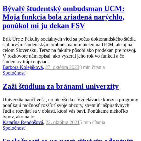
Bývalý študentský ombudsman UCM:
Moja funkcia bola zriadená narýchlo,
ponúkol mi ju dekan FSV
Erik Urc z Fakulty sociálnych vied sa počas doktorandského štúdia
stal prvým študentským ombudsmanom nielen na UCM, ale aj na
celom Slovensku. Teraz na fakulte pôsobí ako prodekan pre rozvoj.
V rozhovore nám opísal, ako vyzeral jeho rok vo funkcii a čo
študentov trápi najviac.
Barbora Kolejáková
,
27. októbra 2023
8 min
čítania
Spoločnosť
Zaži štúdium za bránami univerzity
Univerzita naučí veľa, no nie všetko. Vzdelávacie kurzy a programy
ponúkajú možnosť rozšíriť svoje obzory, stretnúť inšpiratívnych
ľudí a rozvíjať sa v oblasti, ktorá vás baví. Ponúkame niekoľko
typov, ako na to.
Katarína Rendošová
,
22. októbra 2021
5 min
čítania
Spoločnosť