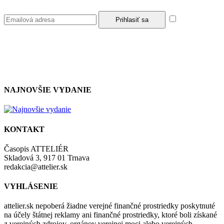
Súhlasím so
zásadami a podmienkami ochrany osobných údajov.
NAJNOVŠIE VYDANIE
KONTAKT
Časopis ATTELIÉR
Skladová 3, 917 01 Trnava
redakcia@attelier.sk
VYHLÁSENIE
attelier.sk nepoberá žiadne verejné finančné prostriedky poskytnuté
na účely štátnej reklamy ani finančné prostriedky, ktoré boli získané
z verejných zdrojov, orgánov verejnej moci alebo verejných