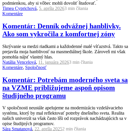
podmienkou, aby si vôbec mohli dovoliť študovať.
Timea Cyprichová
,
5. apríla 2026
3 min
čítania
Komentáre
Komentár: Denník odvážnej hanblivky.
Ako som vykročila z komfortnej zóny
Skrývanie sa medzi riadkami a každodenné malé víťazstvá. Takto sa
prejavila moja hanblivosť na masmediálnej škole. Zároveň mi však
pomohla nájsť vlastný hlas.
Natália Vencelová
,
11. januára 2026
3 min
čítania
Komentáre
,
Spoločnosť
Komentár: Potrebám moderného sveta sa
na VZME približujeme aspoň opisom
študijného programu
V spoločnosti neustále apelujeme na modernizáciu vzdelávacieho
systému, ktorý by mal reflektovať potreby dnešného sveta. Realita
našich univerzít sa však často líši od rozprávok nachádzajúcich sa v
opise študijných programov.
Sára Smatanová
,
22. apríla 2025
2 min
čítania