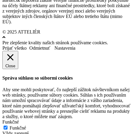
attelier.sk nepoberá žiadne verejné finančné prostriedky poskytnuté
na účely štátnej reklamy ani finančné prostriedky, ktoré boli získané
z verejných zdrojov, orgánov verejnej moci alebo verejných
subjektov iných členských štátov EÚ alebo tretieho štátu (mimo
EÚ).
© 2025 ATTELIÉR
Pre zlepšenie kvality našich stránok používame cookies.
Prijať všetko
Odmietnuť
Nastavenia
Close
Správa súhlasu so súbormi cookies
Aby sme mohli poskytovať, čo najlepší zážitok návštevníkom našej
web stránky, používame súbory cookies. Súhlas s ich používaním
nám umožní spracovávať údaje a informácie z vášho zariadenia,
ktoré nám pomáhajú zlepšovať užívateľský komfort, vyhodnocovať
používanie webovej stránky a presnejšie cieliť reklamu na produkty
a služby, o ktoré môžete mať záujem.
Funkčné
Funkčné
Vždy zapnuté