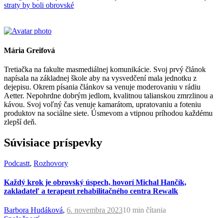
straty by boli obrovské
Mária Greifová
Tretiačka na fakulte masmediálnej komunikácie. Svoj prvý článok
napísala na základnej škole aby na vysvedčení mala jednotku z
dejepisu. Okrem písania článkov sa venuje moderovaniu v rádiu
Aetter. Nepohrdne dobrým jedlom, kvalitnou talianskou zmrzlinou a
kávou. Svoj voľný čas venuje kamarátom, upratovaniu a foteniu
produktov na sociálne siete. Úsmevom a vtipnou príhodou každému
zlepší deň.
Súvisiace príspevky
Podcastt
,
Rozhovory
Každý krok je obrovský úspech, hovorí Michal Hančík,
zakladateľ a terapeut rehabilitačného centra Rewalk
Barbora Hudáková
,
6. novembra 2023
10 min
čítania