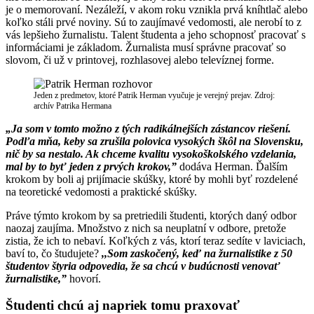
je o memorovaní. Nezáleží, v akom roku vznikla prvá kníhtlač alebo
koľko stáli prvé noviny. Sú to zaujímavé vedomosti, ale nerobí to z
vás lepšieho žurnalistu. Talent študenta a jeho schopnosť pracovať s
informáciami je základom. Žurnalista musí správne pracovať so
slovom, či už v printovej, rozhlasovej alebo televíznej forme.
Jeden z predmetov, ktoré Patrik Herman vyučuje je verejný prejav. Zdroj:
archív Patrika Hermana
„
Ja som v tomto možno z tých radikálnejších zástancov riešení.
Podľa mňa, keby sa zrušila polovica vysokých škôl na Slovensku,
nič by sa nestalo. Ak chceme kvalitu vysokoškolského vzdelania,
mal by to byť jeden z prvých krokov,”
dodáva Herman. Ďalším
krokom by boli aj prijímacie skúšky, ktoré by mohli byť rozdelené
na teoretické vedomosti a praktické skúšky.
Práve týmto krokom by sa pretriedili študenti, ktorých daný odbor
naozaj zaujíma. Množstvo z nich sa neuplatní v odbore, pretože
zistia, že ich to nebaví. Koľkých z vás, ktorí teraz sedíte v laviciach,
baví to, čo študujete?
,,Som zaskočený, keď na žurnalistike z 50
študentov štyria odpovedia, že sa chcú v budúcnosti venovať
žurnalistike,”
hovorí.
Študenti chcú aj napriek tomu praxovať