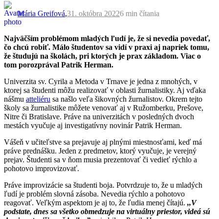
Mária Greifová
,
31. októbra 2022
6 min
čítania
Najväčším problémom mladých ľudí je, že si nevedia povedať,
čo chcú robiť. Málo študentov sa vidí v praxi aj napriek tomu,
že študujú na školách, pri ktorých je prax základom. Viac o
tom porozprával Patrik Herman.
Univerzita sv. Cyrila a Metoda v Trnave je jedna z mnohých, v
ktorej sa študenti môžu realizovať v oblasti žurnalistiky. Aj vďaka
nášmu
atteliéru
sa našlo veľa šikovných žurnalistov. Okrem tejto
školy sa žurnalistike môžete venovať aj v Ružomberku, Prešove,
Nitre či Bratislave. Práve na univerzitách v posledných dvoch
mestách vyučuje aj investigatívny novinár Patrik Herman.
Vášeň v učiteľstve sa prejavuje aj plnými miestnosťami, keď má
práve prednášku. Jeden z predmetov, ktorý vyučuje, je verejný
prejav. Študenti sa v ňom musia prezentovať či vedieť rýchlo a
pohotovo improvizovať.
Práve improvizácie sa študenti boja. Potvrdzuje to, že u mladých
ľudí je problém slovná zásoba. Nevedia rýchlo a pohotovo
reagovať. Veľkým aspektom je aj to, že ľudia menej čítajú.
,,V
podstate, dnes sa všetko obmedzuje na virtuálny priestor, videá sú