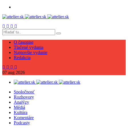
O časopise
Tlačené vydania
Najnovšie vydanie
Redakcia
07
aug
2026
Spoločnosť
Rozhovory
Analýzy
Médiá
Kultúra
Komentáre
Podcasty