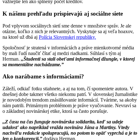
vážnejšie len ako splnený počet kreditov.
K nášmu prehľadu prispievajú aj sociálne siete
Pod vplyvom sociálnych sietí sme denne v množstve správ. Je ale
otázne, koľko z nich je relevantných. Vyskytuje sa aj veľa hoaxov,
na ktoré už dbá aj
Polícia Slovenskej republiky.
Spoločnosť je stratená v informáciách a práve mienkotvorné média
by mali ľudí naučiť čítať aj medzi riadkami. Súhlasí s tým aj
Herman.
,,Študenti sa stali obeťami informačnej džungle, v ktorej
sa momentálne nachádzame.”
Ako narábame s informáciami?
Záleží, odkiaľ fotku stiahnete, a aj na tom, čí spomeniete autora. V
dnešnej dobe takmer všetko niekomu patrí. V slovenskej žurnalistike
je novodobým trendom znásilňovanie informácií. Tvárime, sa akoby
nám patrili. Primárnym problémom je práve vyučovanie. Nevraví sa
o základnej novinárskej etike, ktorá sa často porušuje.
,,Z času na čas funguje novinárska solidarita, keď sa udeje
udalosť ako napríklad vražda novinára Jána a Martiny. Vtedy
nachvíľu redakcie spolupracujú, no potom to opäť vyprchá a je to
len o konkurencii,”
dodáva Herman.