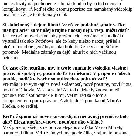
nie je zložitý na pochopenie, titulná skladba by to teda nemala
komplikovať. A keď si ešte k tomu pozriete ten namakaný videoklip,
myslím si, že je to dokonalý celok.
Si stotožnený s dejom filmu? Veríš, že podobné „malé veľké
manipulácie“ sa v našej krajine naozaj dejú, resp. môžu diať?
Je síce ťažko uveriteľné, aby preferencie neznámeho kandidáta
vystrelili tak ako Potôňove, ale čo keby niekto naozaj prišiel s
niečím podobne geniálnym, ako bolo to, že je vlastne Štúrov
potomok. Mediálne zázraky sa dejú, akurát o nich väčšinou
netušíme.
Čo zase ešte netušíme my, je tvoje vnímanie výsledku vlastnej
práce. Si spokojný, posunulo ťa to niekam? V prípade ďalších
ponúk, hodláš v tvorbe soundtrackov pokračovať?
Pre mňa je to vynikajúca nová skúsenosť, nové postupy, noví ľudia,
noví fanúšikovia. Vďaka za to! Ak teda niekedy znova priletí
ponuka robiť soundtrack k filmu, veľmi rád sa o tom s
kompetentným porozprávam. A ak bude tá ponuka od Maroša
Hečka, o to radšej.
Keď už spomínaš nové skúsenosti, na nedávnej premiére bolo
ako? Elegantne/kravatovo, podobne ako v klipe?
Máš pravdu, všetci sme boli za elegánov vďaka Marco Mirreli,
partnerovi filmu. Veľa známych ma pochválilo, vraj mi to pristane.