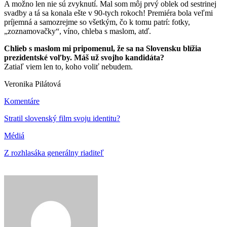
A možno len nie sú zvyknutí. Mal som môj prvý oblek od sestrinej
svadby a tá sa konala ešte v 90-tych rokoch! Premiéra bola veľmi
príjemná a samozrejme so všetkým, čo k tomu patrí: fotky,
„zoznamovačky“, víno, chleba s maslom, atď.
Chlieb s maslom mi pripomenul, že sa na Slovensku blížia
prezidentské voľby. Máš už svojho kandidáta?
Zatiaľ viem len to, koho voliť nebudem.
Veronika Pilátová
Komentáre
Stratil slovenský film svoju identitu?
Médiá
Z rozhlasáka generálny riaditeľ