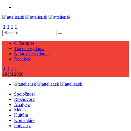
O časopise
Tlačené vydania
Najnovšie vydanie
Redakcia
29
júl
2026
Spoločnosť
Rozhovory
Analýzy
Médiá
Kultúra
Komentáre
Podcasty