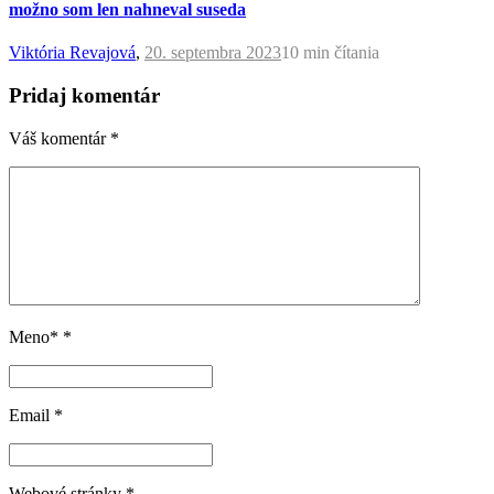
možno som len nahneval suseda
Viktória Revajová
,
20. septembra 2023
10 min
čítania
Pridaj komentár
Váš komentár
*
Meno*
*
Email
*
Webové stránky
*