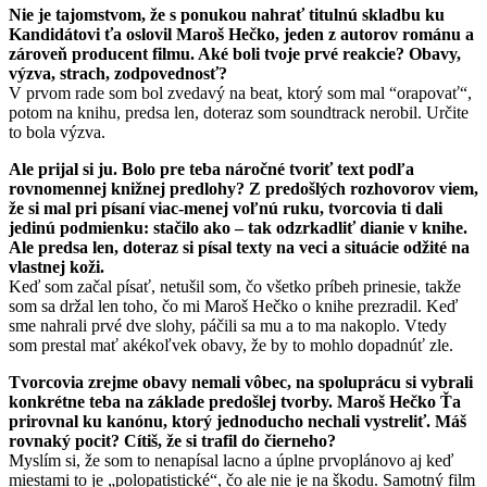
Nie je tajomstvom, že s ponukou nahrať titulnú skladbu ku
Kandidátovi ťa oslovil Maroš Hečko, jeden z autorov románu a
zároveň producent filmu. Aké boli tvoje prvé reakcie? Obavy,
výzva, strach, zodpovednosť?
V prvom rade som bol zvedavý na beat, ktorý som mal “orapovať“,
potom na knihu, predsa len, doteraz som soundtrack nerobil. Určite
to bola výzva.
Ale prijal si ju. Bolo pre teba náročné tvoriť text podľa
rovnomennej knižnej predlohy? Z predošlých rozhovorov viem,
že si mal pri písaní viac-menej voľnú ruku, tvorcovia ti dali
jedinú podmienku: stačilo ako – tak odzrkadliť dianie v knihe.
Ale predsa len, doteraz si písal texty na veci a situácie odžité na
vlastnej koži.
Keď som začal písať, netušil som, čo všetko príbeh prinesie, takže
som sa držal len toho, čo mi Maroš Hečko o knihe prezradil. Keď
sme nahrali prvé dve slohy, páčili sa mu a to ma nakoplo. Vtedy
som prestal mať akékoľvek obavy, že by to mohlo dopadnúť zle.
Tvorcovia zrejme obavy nemali vôbec, na spoluprácu si vybrali
konkrétne teba na základe predošlej tvorby. Maroš Hečko Ťa
prirovnal ku kanónu, ktorý jednoducho nechali vystreliť. Máš
rovnaký pocit? Cítiš, že si trafil do čierneho?
Myslím si, že som to nenapísal lacno a úplne prvoplánovo aj keď
miestami to je „polopatistické“, čo ale nie je na škodu. Samotný film