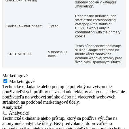
checkbox-marketing
súborov cookie v kategórii
„marketing“.
Records the default button
state of the corresponding
category & the status of
CookieLawInfoConsent
1 year
CCPA. It works only in
coordination with the primary
cookie.
Tento súbor cookie nastavuje
služba Google recaptcha na
5 months 27
_GRECAPTCHA
identifikáciu robotov na
days
ochranu webovej stránky pred
škodlivými spamovými útokmi.
Marketingové
Marketingové
Technické ukladanie alebo prístup je potrebný na vytvorenie
používateľských profilov na zasielanie reklamy alebo na sledovanie
používateľa na webovej stránke alebo na viacerých webových
stránkach na podobné marketingové účely.
Analytické
Analytické
Technické ukladanie alebo prístup, ktorý sa používa výlučne na
anonymné analytické účely. Bez predvolania, dobrovoľného
splnenia požiadaviek zo strany poskytovateľa internetových služieb