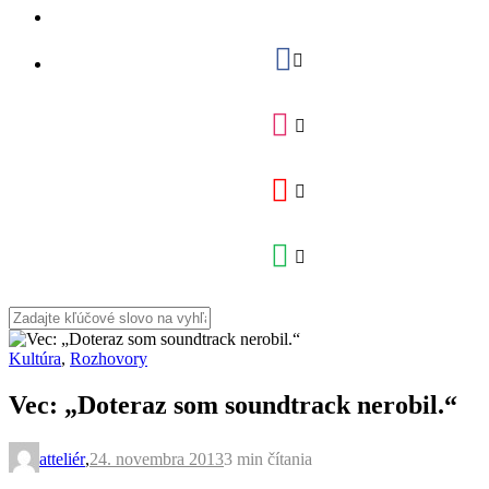
Kultúra
,
Rozhovory
Vec: „Doteraz som soundtrack nerobil.“
atteliér
,
24. novembra 2013
3 min
čítania