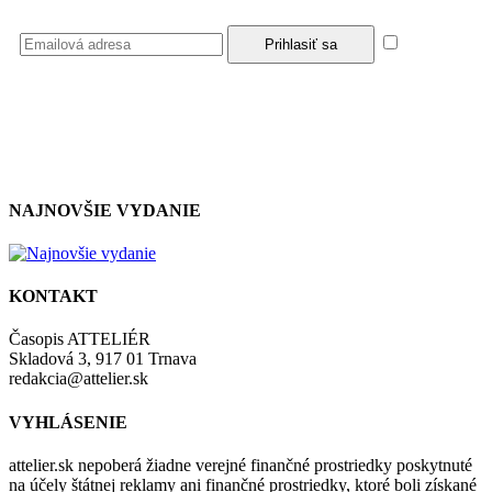
Súhlasím
so zásadami a podmienkami ochrany osobných údajov.
NAJNOVŠIE VYDANIE
KONTAKT
Časopis ATTELIÉR
Skladová 3, 917 01 Trnava
redakcia@attelier.sk
VYHLÁSENIE
attelier.sk nepoberá žiadne verejné finančné prostriedky poskytnuté
na účely štátnej reklamy ani finančné prostriedky, ktoré boli získané