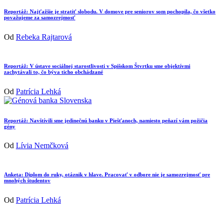
Reportáž: Najťažšie je stratiť slobodu. V domove pre seniorov som pochopila, čo všetko
považujeme za samozrejmosť
Od
Rebeka Rajtarová
Reportáž: V ústave sociálnej starostlivosti v Spišskom Štvrtku sme objektívmi
zachytávali to, čo býva ticho obchádzané
Od
Patrícia Lehká
Reportáž: Navštívili sme jedinečnú banku v Piešťanoch, namiesto peňazí vám požičia
gény
Od
Lívia Nemčková
Anketa: Diplom do ruky, otáznik v hlave. Pracovať v odbore nie je samozrejmosť pre
mnohých študentov
Od
Patrícia Lehká