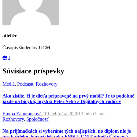
atteliér
Časopis študentov UCM.
Súvisiace príspevky
Médiá
,
Podcastt
,
Rozhovory
Ako zistíte, či je dieťa pripravené na prvý mobil? Je to podobné
jazde na bicykli, myslí si Peter Šebo z Digitálnych rodičov
Emma Zahurancová
,
19. februára 2026
13 min
čítania
Rozhovory
,
Spoločnosť
Na prijímačkách si vyberáme tých najlepších, no diplom nie je
pre každého, hovorí dekanka FMK UCM Ľudmila Čábyová