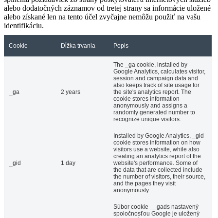
alebo dodatočných záznamov od tretej strany sa informácie uložené
alebo získané len na tento účel zvyčajne nemôžu použiť na vašu
identifikáciu.
Cookie
Dĺžka trvania
Popis
The _ga cookie, installed by
Google Analytics, calculates visitor,
session and campaign data and
also keeps track of site usage for
_ga
2 years
the site's analytics report. The
cookie stores information
anonymously and assigns a
randomly generated number to
recognize unique visitors.
Installed by Google Analytics, _gid
cookie stores information on how
visitors use a website, while also
creating an analytics report of the
_gid
1 day
website's performance. Some of
the data that are collected include
the number of visitors, their source,
and the pages they visit
anonymously.
Súbor cookie __gads nastavený
spoločnosťou Google je uložený