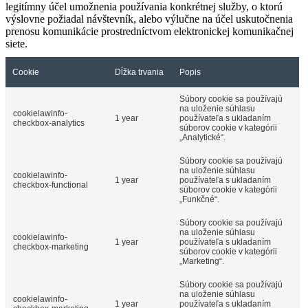
legitímny účel umožnenia používania konkrétnej služby, o ktorú
výslovne požiadal návštevník, alebo výlučne na účel uskutočnenia
prenosu komunikácie prostredníctvom elektronickej komunikačnej
siete.
Cookie
Dĺžka trvania
Popis
Súbory cookie sa používajú
na uloženie súhlasu
cookielawinfo-
1 year
používateľa s ukladaním
checkbox-analytics
súborov cookie v kategórii
„Analytické“.
Súbory cookie sa používajú
na uloženie súhlasu
cookielawinfo-
1 year
používateľa s ukladaním
checkbox-functional
súborov cookie v kategórii
„Funkčné“.
Súbory cookie sa používajú
na uloženie súhlasu
cookielawinfo-
1 year
používateľa s ukladaním
checkbox-marketing
súborov cookie v kategórii
„Marketing“.
Súbory cookie sa používajú
na uloženie súhlasu
cookielawinfo-
1 year
používateľa s ukladaním