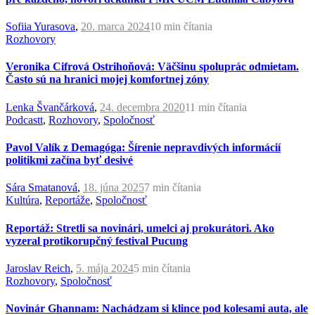
Sofiia Yurasova
,
20. marca 2024
10 min
čítania
Rozhovory
Veronika Cifrová Ostrihoňová: Väčšinu spoluprác odmietam.
Často sú na hranici mojej komfortnej zóny
Lenka Švančárková
,
24. decembra 2020
11 min
čítania
Podcastt
,
Rozhovory
,
Spoločnosť
Pavol Valík z Demagóga: Šírenie nepravdivých informácií
politikmi začína byť desivé
Sára Smatanová
,
18. júna 2025
7 min
čítania
Kultúra
,
Reportáže
,
Spoločnosť
Reportáž: Stretli sa novinári, umelci aj prokurátori. Ako
vyzeral protikorupčný festival Pucung
Jaroslav Reich
,
5. mája 2024
5 min
čítania
Rozhovory
,
Spoločnosť
Novinár Ghannam: Nachádzam si klince pod kolesami auta, ale