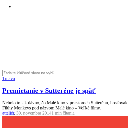
Trnava
Premietanie v Sutteréne je späť
Nebolo to tak dávno, čo Malé kino v priestoroch Sutterénu, hosťovalo
Filthy Monkeys pod názvom Malé kino – Veľké filmy.
atteliér
,
30. novembra 2014
1 min
čítania