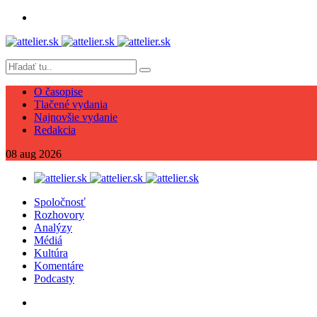
O časopise
Tlačené vydania
Najnovšie vydanie
Redakcia
08
aug
2026
Spoločnosť
Rozhovory
Analýzy
Médiá
Kultúra
Komentáre
Podcasty