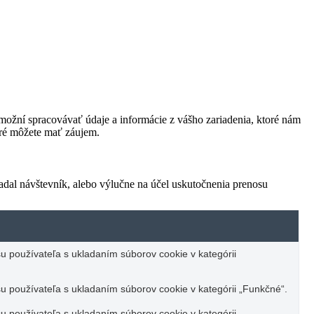
ožní spracovávať údaje a informácie z vášho zariadenia, ktoré nám
oré môžete mať záujem.
adal návštevník, alebo výlučne na účel uskutočnenia prenosu
u používateľa s ukladaním súborov cookie v kategórii
u používateľa s ukladaním súborov cookie v kategórii „Funkčné“.
u používateľa s ukladaním súborov cookie v kategórii