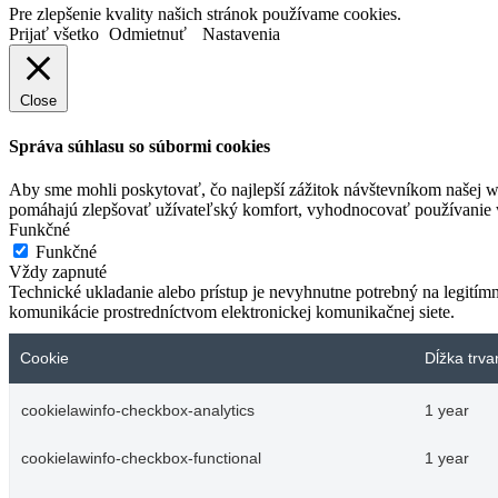
Pre zlepšenie kvality našich stránok používame cookies.
Prijať všetko
Odmietnuť
Nastavenia
Close
Správa súhlasu so súbormi cookies
Aby sme mohli poskytovať, čo najlepší zážitok návštevníkom našej w
pomáhajú zlepšovať užívateľský komfort, vyhodnocovať používanie we
Funkčné
Funkčné
Vždy zapnuté
Technické ukladanie alebo prístup je nevyhnutne potrebný na legitím
komunikácie prostredníctvom elektronickej komunikačnej siete.
Cookie
Dĺžka trva
cookielawinfo-checkbox-analytics
1 year
cookielawinfo-checkbox-functional
1 year