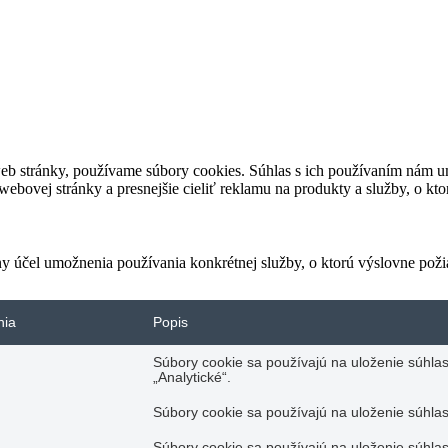
eb stránky, používame súbory cookies. Súhlas s ich používaním nám um
bovej stránky a presnejšie cieliť reklamu na produkty a služby, o kt
ny účel umožnenia používania konkrétnej služby, o ktorú výslovne poži
nia
Popis
Súbory cookie sa používajú na uloženie súhlas
„Analytické“.
Súbory cookie sa používajú na uloženie súhlas
Súbory cookie sa používajú na uloženie súhlas