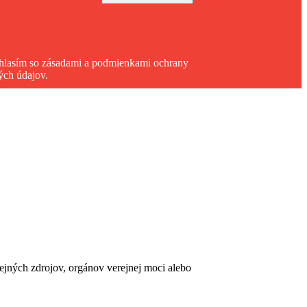
hlasím so zásadami a podmienkami ochrany
ých údajov.
erejných zdrojov, orgánov verejnej moci alebo