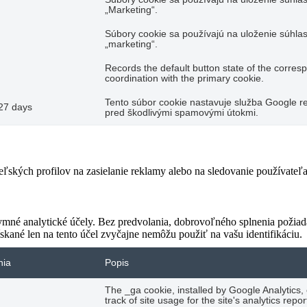
„Marketing“.
Súbory cookie sa používajú na uloženie súhlas
„marketing“.
Records the default button state of the corres
coordination with the primary cookie.
Tento súbor cookie nastavuje služba Google re
27 days
pred škodlivými spamovými útokmi.
teľských profilov na zasielanie reklamy alebo na sledovanie používate
ymné analytické účely. Bez predvolania, dobrovoľného splnenia požiada
skané len na tento účel zvyčajne nemôžu použiť na vašu identifikáciu.
nia
Popis
The _ga cookie, installed by Google Analytics,
track of site usage for the site's analytics re