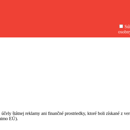
Sú
osobn
 účely štátnej reklamy ani finančné prostriedky, ktoré boli získané z v
(mimo EÚ).