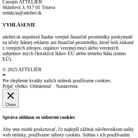
Časopis ATTELIÉR
Skladová 3, 917 01 Trnava
redakcia@attelier.sk
VYHLÁSENIE
attelier.sk nepoberá žiadne verejné finančné prostriedky poskytnuté
na účely štátnej reklamy ani finančné prostriedky, ktoré boli získané
z verejných zdrojov, orgánov verejnej moci alebo verejných
subjektov iných členských štátov EÚ alebo tretieho štátu (mimo
EÚ).
© 2025 ATTELIÉR
Pre zlepšenie kvality našich stránok používame cookies.
Prijať všetko
Odmietnuť
Nastavenia
Close
Správa súhlasu so súbormi cookies
Aby sme mohli poskytovať, čo najlepší zážitok návštevníkom našej
web stránky, používame súbory cookies. Súhlas s ich používaním