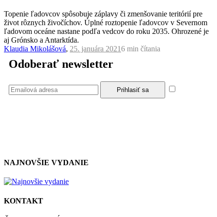
Topenie ľadovcov spôsobuje záplavy či zmenšovanie teritórií pre
život rôznych živočíchov. Úplné roztopenie ľadovcov v Severnom
ľadovom oceáne nastane podľa vedcov do roku 2035. Ohrozené je
aj Grónsko a Antarktída.
Klaudia Mikolášová
,
25. januára 2021
6 min
čítania
Odoberať newsletter
Súhlasím
so zásadami a podmienkami ochrany osobných údajov.
NAJNOVŠIE VYDANIE
KONTAKT