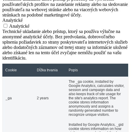
používateľských profilov na zasielanie reklamy alebo na sledovanie
používateľa na webovej stránke alebo na viacerých webových
stránkach na podobné marketingové účely.
Analytické
Analytické
Technické ukladanie alebo prístup, ktorý sa používa výlučne na
anonymné analytické účely. Bez predvolania, dobrovoľného
splnenia požiadaviek zo strany poskytovateľa internetových služieb
alebo dodatočných záznamov od tretej strany sa informácie uložené
alebo získané len na tento účel zvyčajne nemôžu použiť na vašu
identifikáciu.
Cookie
Dĺžka trvania
Popis
The _ga cookie, installed by
Google Analytics, calculates visitor,
session and campaign data and
also keeps track of site usage for
_ga
2 years
the site's analytics report. The
cookie stores information
anonymously and assigns a
randomly generated number to
recognize unique visitors.
Installed by Google Analytics, _gid
cookie stores information on how