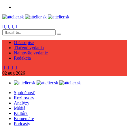
O časopise
Tlačené vydania
Najnovšie vydanie
Redakcia
02
aug
2026
Spoločnosť
Rozhovory
Analýzy
Médiá
Kultúra
Komentáre
Podcasty