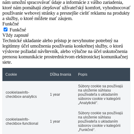
nám umožní spracovávať údaje a informácie z vášho zariadenia,
ktoré nám pomáhajú zlepšovať užívateľský komfort, vyhodnocovať
používanie webovej stránky a presnejšie cieliť reklamu na produkty
a služby, o ktoré môžete mať záujem.
Funkčné
Funkčné
Vždy zapnuté
Technické ukladanie alebo prístup je nevyhnutne potrebný na
legitímny účel umožnenia používania konkrétnej služby, o ktorú
výslovne požiadal návštevník, alebo výlučne na účel uskutočnenia
prenosu komunikácie prostredníctvom elektronickej komunikačnej
siete.
Cookie
Dĺžka trvania
Popis
Súbory cookie sa používajú
na uloženie súhlasu
cookielawinfo-
1 year
používateľa s ukladaním
checkbox-analytics
súborov cookie v kategórii
„Analytické“.
Súbory cookie sa používajú
na uloženie súhlasu
cookielawinfo-
1 year
používateľa s ukladaním
checkbox-functional
súborov cookie v kategórii
„Funkčné“.