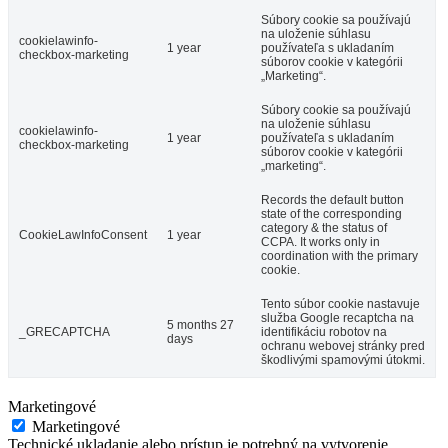
Súbory cookie sa používajú
na uloženie súhlasu
cookielawinfo-
1 year
používateľa s ukladaním
checkbox-marketing
súborov cookie v kategórii
„Marketing“.
Súbory cookie sa používajú
na uloženie súhlasu
cookielawinfo-
1 year
používateľa s ukladaním
checkbox-marketing
súborov cookie v kategórii
„marketing“.
Records the default button
state of the corresponding
category & the status of
CookieLawInfoConsent
1 year
CCPA. It works only in
coordination with the primary
cookie.
Tento súbor cookie nastavuje
služba Google recaptcha na
5 months 27
_GRECAPTCHA
identifikáciu robotov na
days
ochranu webovej stránky pred
škodlivými spamovými útokmi.
Marketingové
Marketingové
Technické ukladanie alebo prístup je potrebný na vytvorenie