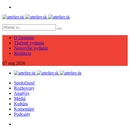
O časopise
Tlačené vydania
Najnovšie vydanie
Redakcia
07
aug
2026
Spoločnosť
Rozhovory
Analýzy
Médiá
Kultúra
Komentáre
Podcasty