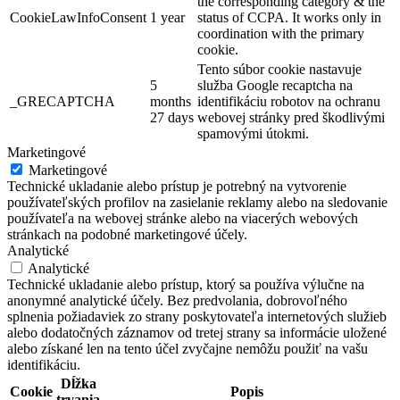
the corresponding category & the
CookieLawInfoConsent
1 year
status of CCPA. It works only in
coordination with the primary
cookie.
Tento súbor cookie nastavuje
5
služba Google recaptcha na
_GRECAPTCHA
months
identifikáciu robotov na ochranu
27 days
webovej stránky pred škodlivými
spamovými útokmi.
Marketingové
Marketingové
Technické ukladanie alebo prístup je potrebný na vytvorenie
používateľských profilov na zasielanie reklamy alebo na sledovanie
používateľa na webovej stránke alebo na viacerých webových
stránkach na podobné marketingové účely.
Analytické
Analytické
Technické ukladanie alebo prístup, ktorý sa používa výlučne na
anonymné analytické účely. Bez predvolania, dobrovoľného
splnenia požiadaviek zo strany poskytovateľa internetových služieb
alebo dodatočných záznamov od tretej strany sa informácie uložené
alebo získané len na tento účel zvyčajne nemôžu použiť na vašu
identifikáciu.
Dĺžka
Cookie
Popis
trvania