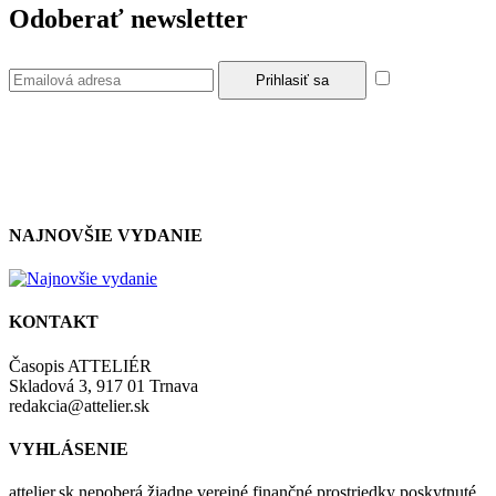
Odoberať newsletter
Súhlasím so
zásadami a podmienkami ochrany osobných údajov.
NAJNOVŠIE VYDANIE
KONTAKT
Časopis ATTELIÉR
Skladová 3, 917 01 Trnava
redakcia@attelier.sk
VYHLÁSENIE
attelier.sk nepoberá žiadne verejné finančné prostriedky poskytnuté