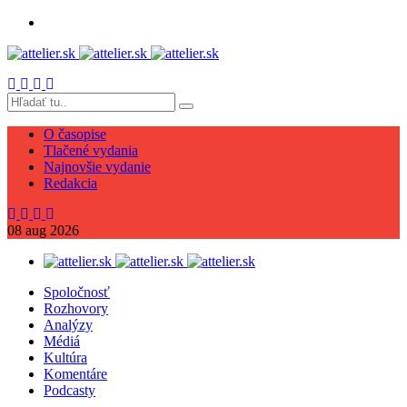
O časopise
Tlačené vydania
Najnovšie vydanie
Redakcia
08
aug
2026
Spoločnosť
Rozhovory
Analýzy
Médiá
Kultúra
Komentáre
Podcasty