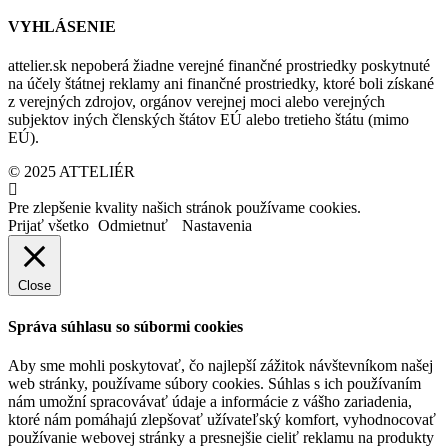
VYHLÁSENIE
attelier.sk nepoberá žiadne verejné finančné prostriedky poskytnuté
na účely štátnej reklamy ani finančné prostriedky, ktoré boli získané
z verejných zdrojov, orgánov verejnej moci alebo verejných
subjektov iných členských štátov EÚ alebo tretieho štátu (mimo
EÚ).
© 2025 ATTELIÉR
Pre zlepšenie kvality našich stránok používame cookies.
Prijať všetko
Odmietnuť
Nastavenia
Close
Správa súhlasu so súbormi cookies
Aby sme mohli poskytovať, čo najlepší zážitok návštevníkom našej
web stránky, používame súbory cookies. Súhlas s ich používaním
nám umožní spracovávať údaje a informácie z vášho zariadenia,
ktoré nám pomáhajú zlepšovať užívateľský komfort, vyhodnocovať
používanie webovej stránky a presnejšie cieliť reklamu na produkty