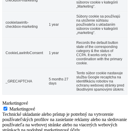
checkbox-marketing
súborov cookie v kategórii
„Marketing“.
Súbory cookie sa používajú
na uloženie súhlasu
cookielawinfo-
1 year
používateľa s ukladaním
checkbox-marketing
súborov cookie v kategórii
„marketing“.
Records the default button
state of the corresponding
category & the status of
CookieLawInfoConsent
1 year
CCPA. It works only in
coordination with the primary
cookie.
Tento súbor cookie nastavuje
služba Google recaptcha na
5 months 27
_GRECAPTCHA
identifikáciu robotov na
days
ochranu webovej stránky pred
škodlivými spamovými útokmi.
Marketingové
Marketingové
Technické ukladanie alebo prístup je potrebný na vytvorenie
používateľských profilov na zasielanie reklamy alebo na sledovanie
používateľa na webovej stránke alebo na viacerých webových
stránkach na podobné marketingové účely.