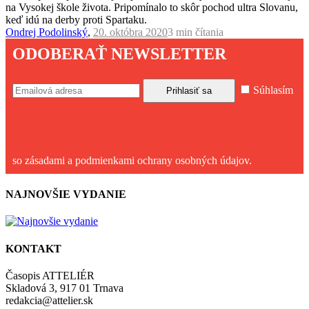
na Vysokej škole života. Pripomínalo to skôr pochod ultra Slovanu,
keď idú na derby proti Spartaku.
Ondrej Podolinský
,
20. októbra 2020
3 min
čítania
ODOBERAŤ NEWSLETTER
Súhlasím
so zásadami a podmienkami ochrany osobných údajov.
NAJNOVŠIE VYDANIE
KONTAKT
Časopis ATTELIÉR
Skladová 3, 917 01 Trnava
redakcia@attelier.sk