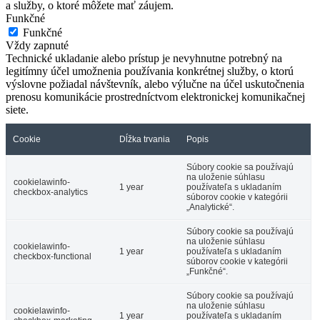
a služby, o ktoré môžete mať záujem.
Funkčné
Funkčné
Vždy zapnuté
Technické ukladanie alebo prístup je nevyhnutne potrebný na
legitímny účel umožnenia používania konkrétnej služby, o ktorú
výslovne požiadal návštevník, alebo výlučne na účel uskutočnenia
prenosu komunikácie prostredníctvom elektronickej komunikačnej
siete.
Cookie
Dĺžka trvania
Popis
Súbory cookie sa používajú
na uloženie súhlasu
cookielawinfo-
1 year
používateľa s ukladaním
checkbox-analytics
súborov cookie v kategórii
„Analytické“.
Súbory cookie sa používajú
na uloženie súhlasu
cookielawinfo-
1 year
používateľa s ukladaním
checkbox-functional
súborov cookie v kategórii
„Funkčné“.
Súbory cookie sa používajú
na uloženie súhlasu
cookielawinfo-
1 year
používateľa s ukladaním