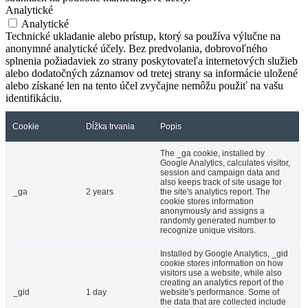
Analytické
Analytické
Technické ukladanie alebo prístup, ktorý sa používa výlučne na
anonymné analytické účely. Bez predvolania, dobrovoľného
splnenia požiadaviek zo strany poskytovateľa internetových služieb
alebo dodatočných záznamov od tretej strany sa informácie uložené
alebo získané len na tento účel zvyčajne nemôžu použiť na vašu
identifikáciu.
Cookie
Dĺžka trvania
Popis
The _ga cookie, installed by
Google Analytics, calculates visitor,
session and campaign data and
also keeps track of site usage for
_ga
2 years
the site's analytics report. The
cookie stores information
anonymously and assigns a
randomly generated number to
recognize unique visitors.
Installed by Google Analytics, _gid
cookie stores information on how
visitors use a website, while also
creating an analytics report of the
_gid
1 day
website's performance. Some of
the data that are collected include