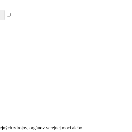
Súhlasím so zásadami a
erejných zdrojov, orgánov verejnej moci alebo