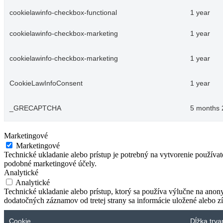
cookielawinfo-checkbox-functional
1 year
cookielawinfo-checkbox-marketing
1 year
cookielawinfo-checkbox-marketing
1 year
CookieLawInfoConsent
1 year
_GRECAPTCHA
5 months 
Marketingové
Marketingové
Technické ukladanie alebo prístup je potrebný na vytvorenie používa
podobné marketingové účely.
Analytické
Analytické
Technické ukladanie alebo prístup, ktorý sa používa výlučne na anon
dodatočných záznamov od tretej strany sa informácie uložené alebo zí
Cookie
Dĺžka trva