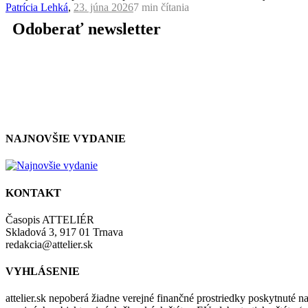
Patrícia Lehká
,
23. júna 2026
7 min
čítania
Odoberať newsletter
NAJNOVŠIE VYDANIE
KONTAKT
Časopis ATTELIÉR
Skladová 3, 917 01 Trnava
redakcia@attelier.sk
VYHLÁSENIE
attelier.sk nepoberá žiadne verejné finančné prostriedky poskytnuté na