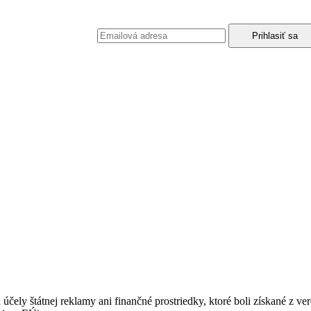
podmienkami ochrany osobných údajov.
 účely štátnej reklamy ani finančné prostriedky, ktoré boli získané z v