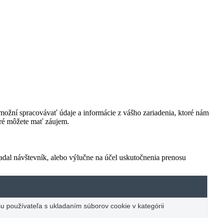
ožní spracovávať údaje a informácie z vášho zariadenia, ktoré nám
oré môžete mať záujem.
adal návštevník, alebo výlučne na účel uskutočnenia prenosu
u používateľa s ukladaním súborov cookie v kategórii