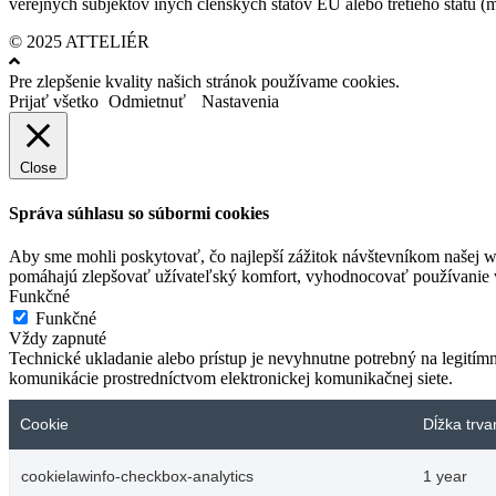
verejných subjektov iných členských štátov EÚ alebo tretieho štátu 
© 2025 ATTELIÉR
Pre zlepšenie kvality našich stránok používame cookies.
Prijať všetko
Odmietnuť
Nastavenia
Close
Správa súhlasu so súbormi cookies
Aby sme mohli poskytovať, čo najlepší zážitok návštevníkom našej w
pomáhajú zlepšovať užívateľský komfort, vyhodnocovať používanie we
Funkčné
Funkčné
Vždy zapnuté
Technické ukladanie alebo prístup je nevyhnutne potrebný na legitím
komunikácie prostredníctvom elektronickej komunikačnej siete.
Cookie
Dĺžka trva
cookielawinfo-checkbox-analytics
1 year