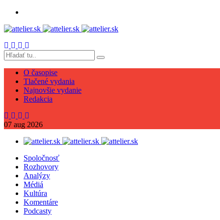
O časopise
Tlačené vydania
Najnovšie vydanie
Redakcia
07
aug
2026
Spoločnosť
Rozhovory
Analýzy
Médiá
Kultúra
Komentáre
Podcasty