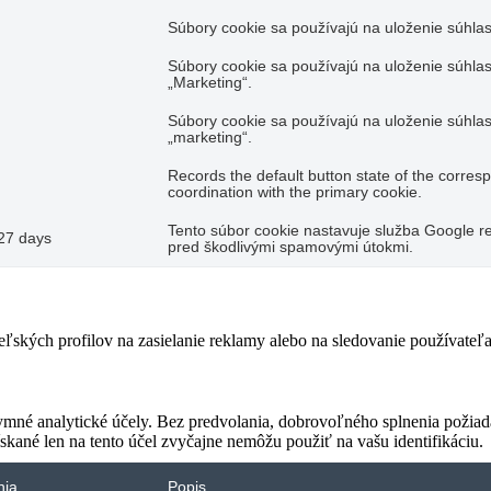
Súbory cookie sa používajú na uloženie súhlas
Súbory cookie sa používajú na uloženie súhlas
„Marketing“.
Súbory cookie sa používajú na uloženie súhlas
„marketing“.
Records the default button state of the corres
coordination with the primary cookie.
Tento súbor cookie nastavuje služba Google re
27 days
pred škodlivými spamovými útokmi.
teľských profilov na zasielanie reklamy alebo na sledovanie používate
ymné analytické účely. Bez predvolania, dobrovoľného splnenia požiada
skané len na tento účel zvyčajne nemôžu použiť na vašu identifikáciu.
nia
Popis