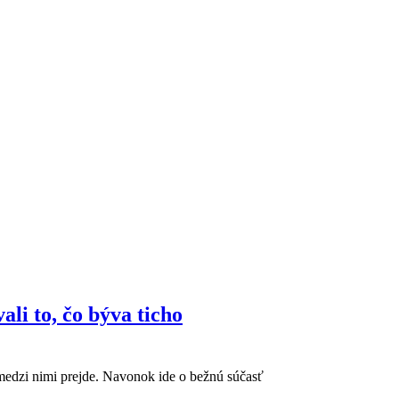
ali to, čo býva ticho
ď medzi nimi prejde. Navonok ide o bežnú súčasť