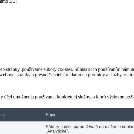
(mimo EÚ).
eb stránky, používame súbory cookies. Súhlas s ich používaním nám um
bovej stránky a presnejšie cieliť reklamu na produkty a služby, o kt
ny účel umožnenia používania konkrétnej služby, o ktorú výslovne poži
nia
Popis
Súbory cookie sa používajú na uloženie súhlas
„Analytické“.