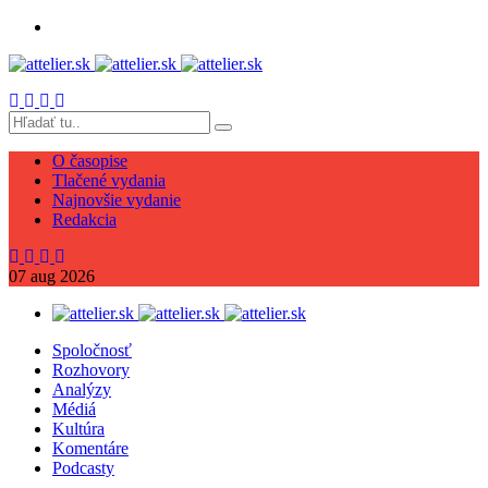
O časopise
Tlačené vydania
Najnovšie vydanie
Redakcia
07
aug
2026
Spoločnosť
Rozhovory
Analýzy
Médiá
Kultúra
Komentáre
Podcasty