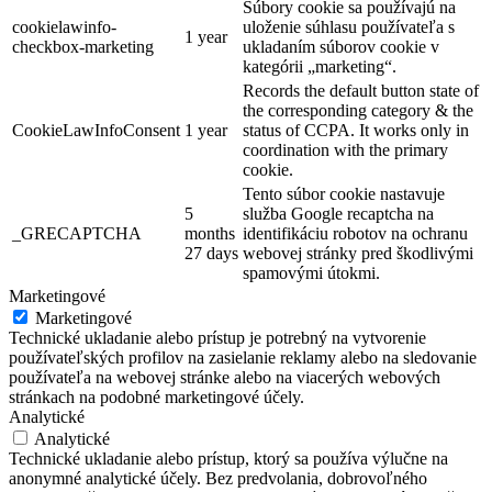
Súbory cookie sa používajú na
cookielawinfo-
uloženie súhlasu používateľa s
1 year
checkbox-marketing
ukladaním súborov cookie v
kategórii „marketing“.
Records the default button state of
the corresponding category & the
CookieLawInfoConsent
1 year
status of CCPA. It works only in
coordination with the primary
cookie.
Tento súbor cookie nastavuje
5
služba Google recaptcha na
_GRECAPTCHA
months
identifikáciu robotov na ochranu
27 days
webovej stránky pred škodlivými
spamovými útokmi.
Marketingové
Marketingové
Technické ukladanie alebo prístup je potrebný na vytvorenie
používateľských profilov na zasielanie reklamy alebo na sledovanie
používateľa na webovej stránke alebo na viacerých webových
stránkach na podobné marketingové účely.
Analytické
Analytické
Technické ukladanie alebo prístup, ktorý sa používa výlučne na
anonymné analytické účely. Bez predvolania, dobrovoľného