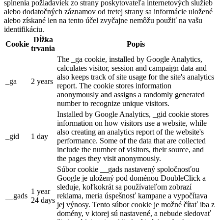
splnenia požiadaviek zo strany poskytovateľa internetových služieb
alebo dodatočných záznamov od tretej strany sa informácie uložené
alebo získané len na tento účel zvyčajne nemôžu použiť na vašu
identifikáciu.
Dĺžka
Cookie
Popis
trvania
The _ga cookie, installed by Google Analytics,
calculates visitor, session and campaign data and
also keeps track of site usage for the site's analytics
_ga
2 years
report. The cookie stores information
anonymously and assigns a randomly generated
number to recognize unique visitors.
Installed by Google Analytics, _gid cookie stores
information on how visitors use a website, while
also creating an analytics report of the website's
_gid
1 day
performance. Some of the data that are collected
include the number of visitors, their source, and
the pages they visit anonymously.
Súbor cookie __gads nastavený spoločnosťou
Google je uložený pod doménou DoubleClick a
sleduje, koľkokrát sa používateľom zobrazí
1 year
__gads
reklama, meria úspešnosť kampane a vypočítava
24 days
jej výnosy. Tento súbor cookie je možné čítať iba z
domény, v ktorej sú nastavené, a nebude sledovať