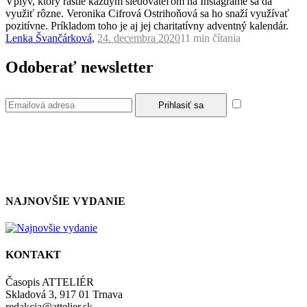
Vplyv, ktorý rastie každým sledovateľom na Instagrame sa dá
využiť rôzne. Veronika Cifrová Ostrihoňová sa ho snaží využívať
pozitívne. Príkladom toho je aj jej charitatívny adventný kalendár.
Lenka Švančárková
,
24. decembra 2020
11 min
čítania
Odoberať newsletter
Súhlasím so
zásadami a podmienkami ochrany osobných údajov.
NAJNOVŠIE VYDANIE
KONTAKT
Časopis ATTELIÉR
Skladová 3, 917 01 Trnava
redakcia@attelier.sk