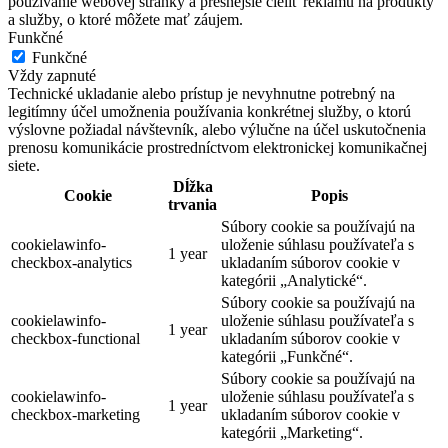
používanie webovej stránky a presnejšie cieliť reklamu na produkty
a služby, o ktoré môžete mať záujem.
Funkčné
Funkčné
Vždy zapnuté
Technické ukladanie alebo prístup je nevyhnutne potrebný na
legitímny účel umožnenia používania konkrétnej služby, o ktorú
výslovne požiadal návštevník, alebo výlučne na účel uskutočnenia
prenosu komunikácie prostredníctvom elektronickej komunikačnej
siete.
Dĺžka
Cookie
Popis
trvania
Súbory cookie sa používajú na
cookielawinfo-
uloženie súhlasu používateľa s
1 year
checkbox-analytics
ukladaním súborov cookie v
kategórii „Analytické“.
Súbory cookie sa používajú na
cookielawinfo-
uloženie súhlasu používateľa s
1 year
checkbox-functional
ukladaním súborov cookie v
kategórii „Funkčné“.
Súbory cookie sa používajú na
cookielawinfo-
uloženie súhlasu používateľa s
1 year
checkbox-marketing
ukladaním súborov cookie v
kategórii „Marketing“.