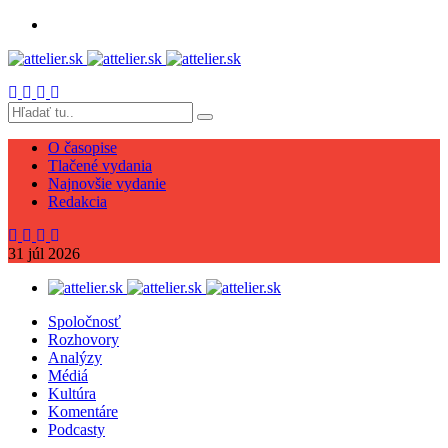
O časopise
Tlačené vydania
Najnovšie vydanie
Redakcia
31
júl
2026
Spoločnosť
Rozhovory
Analýzy
Médiá
Kultúra
Komentáre
Podcasty