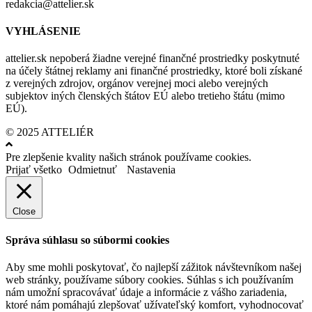
redakcia@attelier.sk
VYHLÁSENIE
attelier.sk nepoberá žiadne verejné finančné prostriedky poskytnuté
na účely štátnej reklamy ani finančné prostriedky, ktoré boli získané
z verejných zdrojov, orgánov verejnej moci alebo verejných
subjektov iných členských štátov EÚ alebo tretieho štátu (mimo
EÚ).
© 2025 ATTELIÉR
Pre zlepšenie kvality našich stránok používame cookies.
Prijať všetko
Odmietnuť
Nastavenia
Close
Správa súhlasu so súbormi cookies
Aby sme mohli poskytovať, čo najlepší zážitok návštevníkom našej
web stránky, používame súbory cookies. Súhlas s ich používaním
nám umožní spracovávať údaje a informácie z vášho zariadenia,
ktoré nám pomáhajú zlepšovať užívateľský komfort, vyhodnocovať