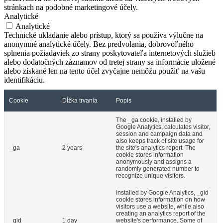
stránkach na podobné marketingové účely.
Analytické
Analytické
Technické ukladanie alebo prístup, ktorý sa používa výlučne na
anonymné analytické účely. Bez predvolania, dobrovoľného
splnenia požiadaviek zo strany poskytovateľa internetových služieb
alebo dodatočných záznamov od tretej strany sa informácie uložené
alebo získané len na tento účel zvyčajne nemôžu použiť na vašu
identifikáciu.
Cookie
Dĺžka trvania
Popis
The _ga cookie, installed by
Google Analytics, calculates visitor,
session and campaign data and
also keeps track of site usage for
_ga
2 years
the site's analytics report. The
cookie stores information
anonymously and assigns a
randomly generated number to
recognize unique visitors.
Installed by Google Analytics, _gid
cookie stores information on how
visitors use a website, while also
creating an analytics report of the
_gid
1 day
website's performance. Some of