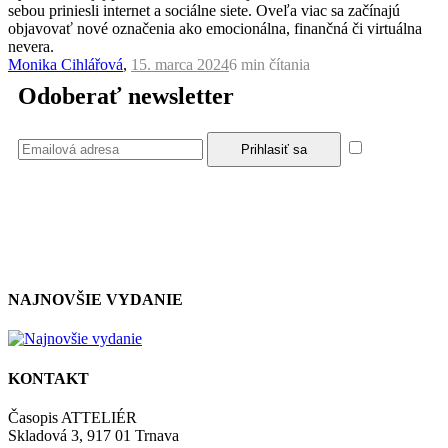
sebou priniesli internet a sociálne siete. Oveľa viac sa začínajú
objavovať nové označenia ako emocionálna, finančná či virtuálna
nevera.
Monika Cihlářová
,
15. marca 2024
6 min
čítania
Odoberať newsletter
Súhlasím
so zásadami a podmienkami ochrany osobných údajov.
NAJNOVŠIE VYDANIE
KONTAKT
Časopis ATTELIÉR
Skladová 3, 917 01 Trnava