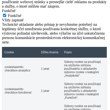
používanie webovej stránky a presnejšie cieliť reklamu na produkty
a služby, o ktoré môžete mať záujem.
Funkčné
Funkčné
Vždy zapnuté
Technické ukladanie alebo prístup je nevyhnutne potrebný na
legitímny účel umožnenia používania konkrétnej služby, o ktorú
výslovne požiadal návštevník, alebo výlučne na účel uskutočnenia
prenosu komunikácie prostredníctvom elektronickej komunikačnej
siete.
Cookie
Dĺžka trvania
Popis
Súbory cookie sa používajú
na uloženie súhlasu
cookielawinfo-
1 year
používateľa s ukladaním
checkbox-analytics
súborov cookie v kategórii
„Analytické“.
Súbory cookie sa používajú
na uloženie súhlasu
cookielawinfo-
1 year
používateľa s ukladaním
checkbox-functional
súborov cookie v kategórii
„Funkčné“.
Súbory cookie sa používajú
na uloženie súhlasu