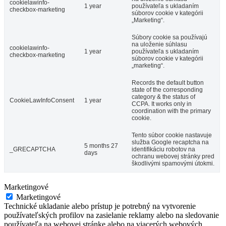
cookielawinfo-
1 year
používateľa s ukladaním
checkbox-marketing
súborov cookie v kategórii
„Marketing“.
Súbory cookie sa používajú
na uloženie súhlasu
cookielawinfo-
1 year
používateľa s ukladaním
checkbox-marketing
súborov cookie v kategórii
„marketing“.
Records the default button
state of the corresponding
category & the status of
CookieLawInfoConsent
1 year
CCPA. It works only in
coordination with the primary
cookie.
Tento súbor cookie nastavuje
služba Google recaptcha na
5 months 27
_GRECAPTCHA
identifikáciu robotov na
days
ochranu webovej stránky pred
škodlivými spamovými útokmi.
Marketingové
Marketingové
Technické ukladanie alebo prístup je potrebný na vytvorenie
používateľských profilov na zasielanie reklamy alebo na sledovanie
používateľa na webovej stránke alebo na viacerých webových