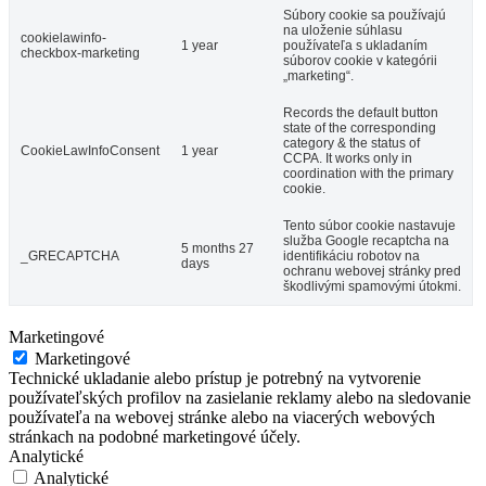
Súbory cookie sa používajú
na uloženie súhlasu
cookielawinfo-
1 year
používateľa s ukladaním
checkbox-marketing
súborov cookie v kategórii
„marketing“.
Records the default button
state of the corresponding
category & the status of
CookieLawInfoConsent
1 year
CCPA. It works only in
coordination with the primary
cookie.
Tento súbor cookie nastavuje
služba Google recaptcha na
5 months 27
_GRECAPTCHA
identifikáciu robotov na
days
ochranu webovej stránky pred
škodlivými spamovými útokmi.
Marketingové
Marketingové
Technické ukladanie alebo prístup je potrebný na vytvorenie
používateľských profilov na zasielanie reklamy alebo na sledovanie
používateľa na webovej stránke alebo na viacerých webových
stránkach na podobné marketingové účely.
Analytické
Analytické