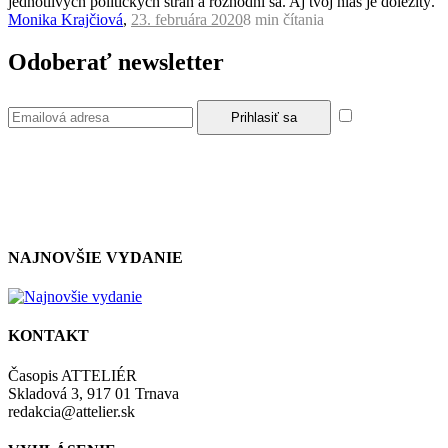
jednotlivých politických strán a rozhodni sa. Aj tvoj hlas je dôležitý.
Monika Krajčiová
,
23. februára 2020
8 min
čítania
Odoberať newsletter
Súhlasím so
zásadami a podmienkami ochrany osobných údajov.
NAJNOVŠIE VYDANIE
KONTAKT
Časopis ATTELIÉR
Skladová 3, 917 01 Trnava
redakcia@attelier.sk