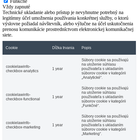
Funkčné
Vždy zapnuté
Technické ukladanie alebo prístup je nevyhnutne potrebný na
legitímny účel umožnenia používania konkrétnej služby, o ktorú
výslovne požiadal návštevník, alebo výlučne na účel uskutočnenia
prenosu komunikácie prostredníctvom elektronickej komunikačnej
siete.
Cookie
Dĺžka trvania
Popis
Súbory cookie sa používajú
na uloženie súhlasu
cookielawinfo-
1 year
používateľa s ukladaním
checkbox-analytics
súborov cookie v kategórii
„Analytické“.
Súbory cookie sa používajú
na uloženie súhlasu
cookielawinfo-
1 year
používateľa s ukladaním
checkbox-functional
súborov cookie v kategórii
„Funkčné“.
Súbory cookie sa používajú
na uloženie súhlasu
cookielawinfo-
1 year
používateľa s ukladaním
checkbox-marketing
súborov cookie v kategórii
„Marketing“.