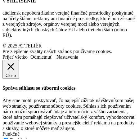
VYHLÁSENIE
attelier.sk nepoberá žiadne verejné finančné prostriedky poskytnuté
na účely štátnej reklamy ani finančné prostriedky, ktoré boli získané
z verejných zdrojov, orgánov verejnej moci alebo verejných
subjektov iných členských štátov EÚ alebo tretieho štátu (mimo
EÚ).
© 2025 ATTELIÉR
Pre zlepšenie kvality našich stránok používame cookies.
Prijať všetko
Odmietnuť
Nastavenia
Close
Správa súhlasu so súbormi cookies
Aby sme mohli poskytovať, čo najlepší zážitok návštevníkom našej
web stránky, používame súbory cookies. Súhlas s ich používaním
nám umožní spracovávať údaje a informácie z vášho zariadenia,
ktoré nám pomáhajú zlepšovať užívateľský komfort, vyhodnocovať
používanie webovej stránky a presnejšie cieliť reklamu na produkty
a služby, o ktoré môžete mať záujem.
Funkčné