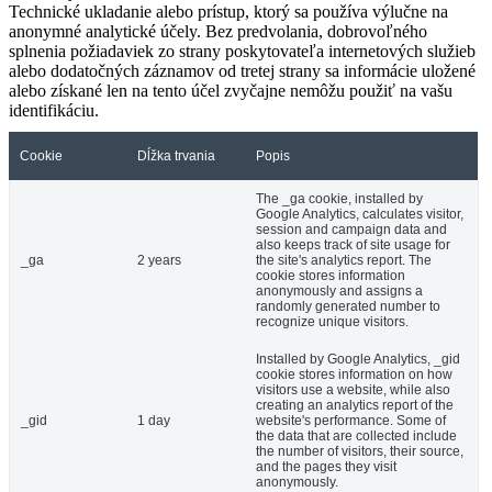
Technické ukladanie alebo prístup, ktorý sa používa výlučne na
anonymné analytické účely. Bez predvolania, dobrovoľného
splnenia požiadaviek zo strany poskytovateľa internetových služieb
alebo dodatočných záznamov od tretej strany sa informácie uložené
alebo získané len na tento účel zvyčajne nemôžu použiť na vašu
identifikáciu.
Cookie
Dĺžka trvania
Popis
The _ga cookie, installed by
Google Analytics, calculates visitor,
session and campaign data and
also keeps track of site usage for
_ga
2 years
the site's analytics report. The
cookie stores information
anonymously and assigns a
randomly generated number to
recognize unique visitors.
Installed by Google Analytics, _gid
cookie stores information on how
visitors use a website, while also
creating an analytics report of the
_gid
1 day
website's performance. Some of
the data that are collected include
the number of visitors, their source,
and the pages they visit
anonymously.