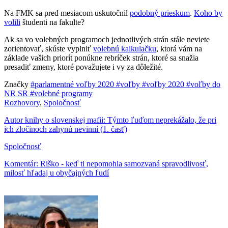
Na FMK sa pred mesiacom uskutočnil
podobný prieskum
.
Koho by
volili
študenti na fakulte?
Ak sa vo volebných programoch jednotlivých strán stále neviete
zorientovať, skúste vyplniť
volebnú kalkulačku
, ktorá vám na
základe vašich priorít ponúkne rebríček strán, ktoré sa snažia
presadiť zmeny, ktoré považujete i vy za dôležité.
Značky
#parlamentné voľby 2020
#voľby
#voľby 2020
#voľby do
NR SR
#volebné programy
Rozhovory
,
Spoločnosť
Autor knihy o slovenskej mafii: Týmto ľuďom neprekážalo, že pri
ich zločinoch zahynú nevinní (1. časť)
Spoločnosť
Komentár: Riško - keď ti nepomohla samozvaná spravodlivosť,
milosť hľadaj u obyčajných ľudí