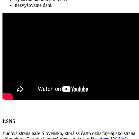
nezvyšovanie daní.
ĽSNS
Ľudová strana naše Slovensko, ktorá sa často označuje aj ako strana
,,Kotlebovci”, svoju kampaň predstavila ako
Desatoro ĽS Naše