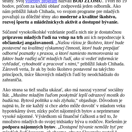
strany. Svoj
volebný program
nazvali
BOD ZLOMU
. Tvorí ho 19
bodov, pričom za každú oblasť zodpovedá jeden odborník. Ako
nám priblížil Jakub Chihada, vo svojom programe pre mladých
považujú za dôležité témy ako
moderné a kvalitné školstvo,
rozvoj športu a mládežníckych aktivít a dostupné bývanie.
Súčasné vysokoškolské vzdelanie podľa nich nie je dostatočnou
prípravou mladých ľudí na vstup na trh
ani ich nepodnecuje k
občianskej angažovanosti
. „
Našou víziou je školstvo, ktoré bude
postavené na kvalitnej výskumnej činnosti, ktoré bude prepájať
odborné poznatky s praxou, a ktoré namiesto memorovania sa
faktov bude radšej učiť mladých ľudí, ako si vedieť informácie
vyhľadať, vyhodnotiť a pracovať s nimi
,“ priblížil Jakub Chihada.
Zároveň veria, že ak by bolo školstvo postavené na takýchto
princípoch, tisíce šikovných mladých ľudí by neodchádzalo do
zahraničia.
Ako strana sa tiež snažia ukázať, ako má naozaj vyzerať sociálny
štát. „
Musíme mladým ľuďom poskytnúť lepší odrazový mostík do
budúcna. Bytová politika u nás zlyhala
,“ objasňuje. Dôvodom je
najmä to, že nie každý si chce alebo môže dovoliť v mladom veku
hypotekárny úver, nízky počet nájomných bytov a neprimerane
vysoké nájomné. Výsledkom sú finančné ťažkosti a tiež to, že
množstvo mladých do svojej tridsiatky býva u rodičov. Riešením je
podpora nájomných bytov
. „
Dostupné bývanie nemôže byť pre