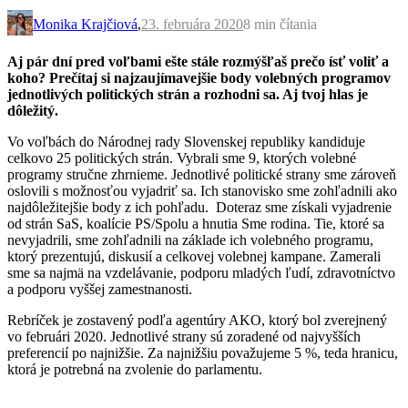
Monika Krajčiová
,
23. februára 2020
8 min
čítania
Aj pár dní pred voľbami ešte stále rozmýšľaš prečo ísť voliť a
koho? Prečítaj si najzaujímavejšie body volebných programov
jednotlivých politických strán a rozhodni sa. Aj tvoj hlas je
dôležitý.
Vo voľbách do Národnej rady Slovenskej republiky kandiduje
celkovo 25 politických strán. Vybrali sme 9, ktorých volebné
programy stručne zhrnieme. Jednotlivé politické strany sme zároveň
oslovili s možnosťou vyjadriť sa. Ich stanovisko sme zohľadnili ako
najdôležitejšie body z ich pohľadu. Doteraz sme získali vyjadrenie
od strán SaS, koalície PS/Spolu a hnutia Sme rodina. Tie, ktoré sa
nevyjadrili, sme zohľadnili na základe ich volebného programu,
ktorý prezentujú, diskusií a celkovej volebnej kampane. Zamerali
sme sa najmä na vzdelávanie, podporu mladých ľudí, zdravotníctvo
a podporu vyššej zamestnanosti.
Rebríček je zostavený podľa agentúry AKO, ktorý bol zverejnený
vo februári 2020. Jednotlivé strany sú zoradené od najvyšších
preferencií po najnižšie. Za najnižšiu považujeme 5 %, teda hranicu,
ktorá je potrebná na zvolenie do parlamentu.