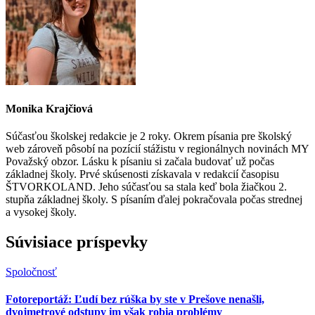
Monika Krajčiová
Súčasťou školskej redakcie je 2 roky. Okrem písania pre školský
web zároveň pôsobí na pozícií stážistu v regionálnych novinách MY
Považský obzor. Lásku k písaniu si začala budovať už počas
základnej školy. Prvé skúsenosti získavala v redakcií časopisu
ŠTVORKOLAND. Jeho súčasťou sa stala keď bola žiačkou 2.
stupňa základnej školy. S písaním ďalej pokračovala počas strednej
a vysokej školy.
Súvisiace príspevky
Spoločnosť
Fotoreportáž: Ľudí bez rúška by ste v Prešove nenašli,
dvojmetrové odstupy im však robia problémy