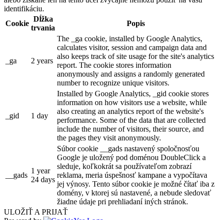
identifikáciu.
Dĺžka
Cookie
Popis
trvania
The _ga cookie, installed by Google Analytics,
calculates visitor, session and campaign data and
also keeps track of site usage for the site's analytics
_ga
2 years
report. The cookie stores information
anonymously and assigns a randomly generated
number to recognize unique visitors.
Installed by Google Analytics, _gid cookie stores
information on how visitors use a website, while
also creating an analytics report of the website's
_gid
1 day
performance. Some of the data that are collected
include the number of visitors, their source, and
the pages they visit anonymously.
Súbor cookie __gads nastavený spoločnosťou
Google je uložený pod doménou DoubleClick a
sleduje, koľkokrát sa používateľom zobrazí
1 year
__gads
reklama, meria úspešnosť kampane a vypočítava
24 days
jej výnosy. Tento súbor cookie je možné čítať iba z
domény, v ktorej sú nastavené, a nebude sledovať
žiadne údaje pri prehliadaní iných stránok.
ULOŽIŤ A PRIJAŤ