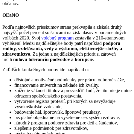
občanov.
OĽaNO
Podľa najnovších prieskumov strana prekvapila a získala druhý
najvyšší počet percent so šancami na zisk hlasov v parlamentných
voľbách 2020. Svoj
volebný program
zostavila v 210-stranovom
vyhlásení. Medzi najdôležitejšie body patrí napríklad
podpora
rodiny, vzdelávania, vedy a výskumu, efektívnejšie služby a
zdravotníctvo
. Za jednu z najdôležitejších priorít si zároveň
určili
nulovú toleranciu podvodov a korupcie
.
Z ďalších konkrétnych bodov ide napríklad o:
dôstojné a motivačné podmienky pre prácu, odborné stáže,
financovanie univerzít na základe ich kvality,
zníženie vážnosti titulov a presvedčiť ľudí, že titul nie je nutne
odrazom spoločenského postavenia,
vytvorenie registra profesií, pri ktorých sa nevyžaduje
vysokoškolské vzdelanie,
budovanie hál, športovísk, športové preukazy,
bezplatné objednanie na vyšetrenie cez systém ezdravie,
národný program podpory zdravia pre deti a študentov,
zlepšenie podmienok pre zdravotníkov,
výstavba nájomných bytov,