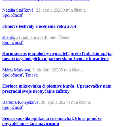
Natália Stašíková
,
23. apríla 2020
3 min
čítania
Spoločnosť
Filmové festivaly a ocenenia roku 2014
atteliér
,
21. januára 2014
5 min
čítania
Spoločnosť
Koronavírus je spoločný nepriateľ, preto ľudí skôr spája,
hovorí psychologička o partnerskom živote v karanténe
Mária Marková
,
5. októbra 2020
5 min
čítania
Spoločnosť
,
Trnava
Horiaca mikrovlnka či plesnivé kurča. Upratovačky nám
prezradili svoje neobyčajné zážitky
Barbora Kolejáková
,
20. apríla 2024
4 min
čítania
Spoločnosť
Senica spustila aplikáciu corona.chat, ktorá pomôže
obyvateľom s koronavírusom