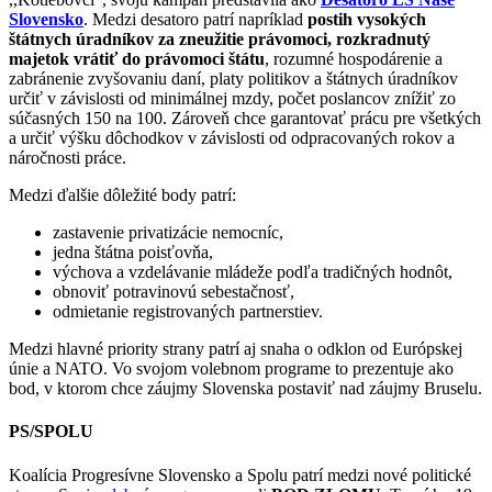
Slovensko
. Medzi desatoro patrí napríklad
postih vysokých
štátnych úradníkov za zneužitie právomoci, rozkradnutý
majetok vrátiť do právomoci štátu
, rozumné hospodárenie a
zabránenie zvyšovaniu daní, platy politikov a štátnych úradníkov
určiť v závislosti od minimálnej mzdy, počet poslancov znížiť zo
súčasných 150 na 100. Zároveň chce garantovať prácu pre všetkých
a určiť výšku dôchodkov v závislosti od odpracovaných rokov a
náročnosti práce.
Medzi ďalšie dôležité body patrí:
zastavenie privatizácie nemocníc,
jedna štátna poisťovňa,
výchova a vzdelávanie mládeže podľa tradičných hodnôt,
obnoviť potravinovú sebestačnosť,
odmietanie registrovaných partnerstiev.
Medzi hlavné priority strany patrí aj snaha o odklon od Európskej
únie a NATO. Vo svojom volebnom programe to prezentuje ako
bod, v ktorom chce záujmy Slovenska postaviť nad záujmy Bruselu.
PS/SPOLU
Koalícia Progresívne Slovensko a Spolu patrí medzi nové politické