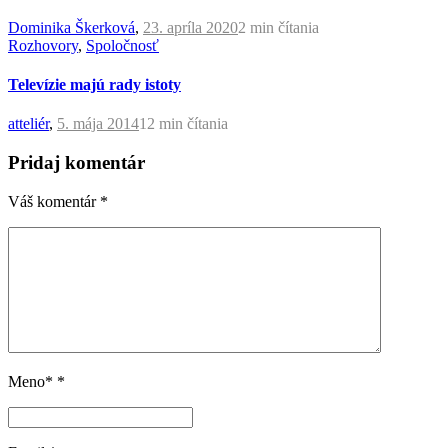
Dominika Škerková
,
23. apríla 2020
2 min
čítania
Rozhovory
,
Spoločnosť
Televízie majú rady istoty
atteliér
,
5. mája 2014
12 min
čítania
Pridaj komentár
Váš komentár
*
Meno*
*