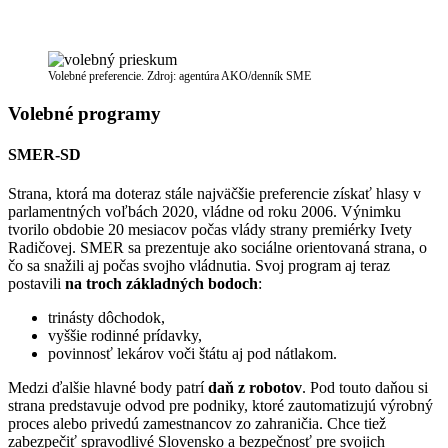
Volebné preferencie. Zdroj: agentúra AKO/denník SME
Volebné programy
SMER-SD
Strana, ktorá ma doteraz stále najväčšie preferencie získať hlasy v
parlamentných voľbách 2020, vládne od roku 2006. Výnimku
tvorilo obdobie 20 mesiacov počas vlády strany premiérky Ivety
Radičovej. SMER sa prezentuje ako sociálne orientovaná strana, o
čo sa snažili aj počas svojho vládnutia. Svoj program aj teraz
postavili
na troch základných bodoch
:
trinásty dôchodok,
vyššie rodinné prídavky,
povinnosť lekárov voči štátu aj pod nátlakom.
Medzi ďalšie hlavné body patrí
daň z robotov
. Pod touto daňou si
strana predstavuje odvod pre podniky, ktoré zautomatizujú výrobný
proces alebo privedú zamestnancov zo zahraničia. Chce tiež
zabezpečiť spravodlivé Slovensko a bezpečnosť pre svojich