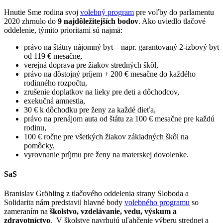
Hnutie Sme rodina svoj
volebný program
pre voľby do parlamentu
2020 zhrnulo do
9 najdôležitejších bodov
. Ako uviedlo tlačové
oddelenie, týmito prioritami sú najmä:
právo na štátny nájomný byt – napr. garantovaný 2-izbový byt
od 119 € mesačne,
verejná doprava pre žiakov stredných škôl,
právo na dôstojný príjem + 200 € mesačne do každého
rodinného rozpočtu,
zrušenie doplatkov na lieky pre deti a dôchodcov,
exekučná amnestia,
30 € k dôchodku pre ženy za každé dieťa,
právo na prenájom auta od štátu za 100 € mesačne pre každú
rodinu,
100 € ročne pre všetkých žiakov základných škôl na
pomôcky,
vyrovnanie príjmu pre ženy na materskej dovolenke.
SaS
Branislav Gröhling z tlačového oddelenia strany Sloboda a
Solidarita nám predstavil hlavné body
volebného programu
so
zameraním na
školstvo, vzdelávanie, vedu, výskum a
zdravotníctvo
. V školstve navrhujú uľahčenie výberu strednej a