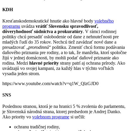
KDH
Kresťanskodemokratické hnutie ako hlavné body
volebného
programu
uvádza
vrátiť Slovensku spravodlivosť,
dôveryhodnosť súdnictva a prokuratúry
. V rámci rodinnej
politiky chcú presadiť oslobodenie od dane z nehnuteľnosti pre
mladých ľudí do 35 rokov. Nechcú tiež zavádzať nové dane a
presadzovať „
prorodinnú
“ politiku. Zmeniť chcú formu podávania
daňového priznania pre rodiny, a to tak, že manželia, ktorí spoločne
žijú v jednej domácnosti, by mohli podať daňové priznanie ako
rodina. Medzi
hlavné priority
strany patrí aj ochrana prírody. Ako
uvádzajú vo svojej kampani, za každý hlas v týchto voľbách
vysadia jeden strom.
https://www.youtube.com/watch?v=q1W_QlzGJD0
SNS
Poslednou stranou, ktorá je na hranici 5 % zvolenia do parlamentu,
je Slovenská národná strana, ktorej predsedom je Andrej Danko.
Ako priority vo
volebnom programe
si určili:
ochranu tradičnej rodiny,