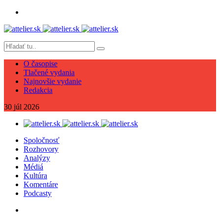
O časopise
Tlačené vydania
Najnovšie vydanie
Redakcia
30
júl
2026
Spoločnosť
Rozhovory
Analýzy
Médiá
Kultúra
Komentáre
Podcasty