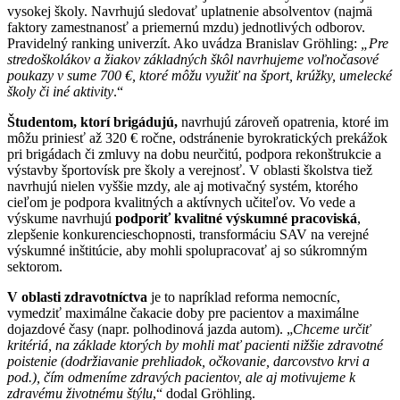
vysokej školy. Navrhujú sledovať uplatnenie absolventov (najmä
faktory zamestnanosť a priemernú mzdu) jednotlivých odborov.
Pravidelný ranking univerzít. Ako uvádza Branislav Gröhling:
„Pre
stredoškolákov a žiakov základných škôl navrhujeme voľnočasové
poukazy v sume 700 €, ktoré môžu využiť na šport, krúžky, umelecké
školy či iné aktivity
.“
Študentom,
ktorí brigádujú,
navrhujú zároveň opatrenia, ktoré im
môžu priniesť až 320 € ročne, odstránenie byrokratických prekážok
pri brigádach či zmluvy na dobu neurčitú, podpora rekonštrukcie a
výstavby športovísk pre školy a verejnosť. V oblasti školstva tiež
navrhujú nielen vyššie mzdy, ale aj motivačný systém, ktorého
cieľom je podpora kvalitných a aktívnych učiteľov. Vo vede a
výskume navrhujú
podporiť kvalitné výskumné pracoviská
,
zlepšenie konkurencieschopnosti, transformáciu SAV na verejné
výskumné inštitúcie, aby mohli spolupracovať aj so súkromným
sektorom.
V oblasti zdravotníctva
je to napríklad reforma nemocníc,
vymedziť maximálne čakacie doby pre pacientov a maximálne
dojazdové časy (napr. polhodinová jazda autom). „
Chceme určiť
kritériá, na základe ktorých by mohli mať pacienti nižšie zdravotné
poistenie (dodržiavanie prehliadok, očkovanie, darcovstvo krvi a
pod.), čím odmeníme zdravých pacientov, ale aj motivujeme k
zdravému životnému štýlu
,“ dodal Gröhling.