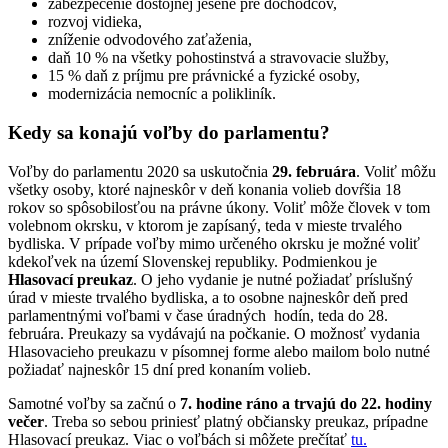
zabezpečenie dôstojnej jesene pre dôchodcov,
rozvoj vidieka,
zníženie odvodového zaťaženia,
daň 10 % na všetky pohostinstvá a stravovacie služby,
15 % daň z príjmu pre právnické a fyzické osoby,
modernizácia nemocníc a polikliník.
Kedy sa konajú voľby do parlamentu?
Voľby do parlamentu 2020 sa uskutočnia
29. februára
. Voliť môžu
všetky osoby, ktoré najneskôr v deň konania volieb dovŕšia 18
rokov so spôsobilosťou na právne úkony. Voliť môže človek v tom
volebnom okrsku, v ktorom je zapísaný, teda v mieste trvalého
bydliska. V prípade voľby mimo určeného okrsku je možné voliť
kdekoľvek na území Slovenskej republiky. Podmienkou je
Hlasovací preukaz
. O jeho vydanie je nutné požiadať príslušný
úrad v mieste trvalého bydliska, a to osobne najneskôr deň pred
parlamentnými voľbami v čase úradných hodín, teda do 28.
februára. Preukazy sa vydávajú na počkanie. O možnosť vydania
Hlasovacieho preukazu v písomnej forme alebo mailom bolo nutné
požiadať najneskôr 15 dní pred konaním volieb.
Samotné voľby sa začnú o
7. hodine ráno a trvajú do 22. hodiny
večer
. Treba so sebou priniesť platný občiansky preukaz, prípadne
Hlasovací preukaz. Viac o voľbách si môžete prečítať
tu.