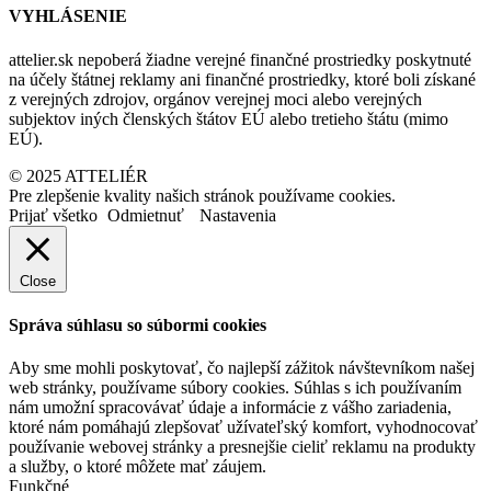
VYHLÁSENIE
attelier.sk nepoberá žiadne verejné finančné prostriedky poskytnuté
na účely štátnej reklamy ani finančné prostriedky, ktoré boli získané
z verejných zdrojov, orgánov verejnej moci alebo verejných
subjektov iných členských štátov EÚ alebo tretieho štátu (mimo
EÚ).
© 2025 ATTELIÉR
Pre zlepšenie kvality našich stránok používame cookies.
Prijať všetko
Odmietnuť
Nastavenia
Close
Správa súhlasu so súbormi cookies
Aby sme mohli poskytovať, čo najlepší zážitok návštevníkom našej
web stránky, používame súbory cookies. Súhlas s ich používaním
nám umožní spracovávať údaje a informácie z vášho zariadenia,
ktoré nám pomáhajú zlepšovať užívateľský komfort, vyhodnocovať
používanie webovej stránky a presnejšie cieliť reklamu na produkty
a služby, o ktoré môžete mať záujem.
Funkčné