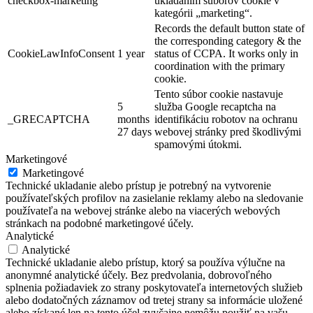
checkbox-marketing
ukladaním súborov cookie v
kategórii „marketing“.
Records the default button state of
the corresponding category & the
CookieLawInfoConsent
1 year
status of CCPA. It works only in
coordination with the primary
cookie.
Tento súbor cookie nastavuje
5
služba Google recaptcha na
_GRECAPTCHA
months
identifikáciu robotov na ochranu
27 days
webovej stránky pred škodlivými
spamovými útokmi.
Marketingové
Marketingové
Technické ukladanie alebo prístup je potrebný na vytvorenie
používateľských profilov na zasielanie reklamy alebo na sledovanie
používateľa na webovej stránke alebo na viacerých webových
stránkach na podobné marketingové účely.
Analytické
Analytické
Technické ukladanie alebo prístup, ktorý sa používa výlučne na
anonymné analytické účely. Bez predvolania, dobrovoľného
splnenia požiadaviek zo strany poskytovateľa internetových služieb
alebo dodatočných záznamov od tretej strany sa informácie uložené
alebo získané len na tento účel zvyčajne nemôžu použiť na vašu