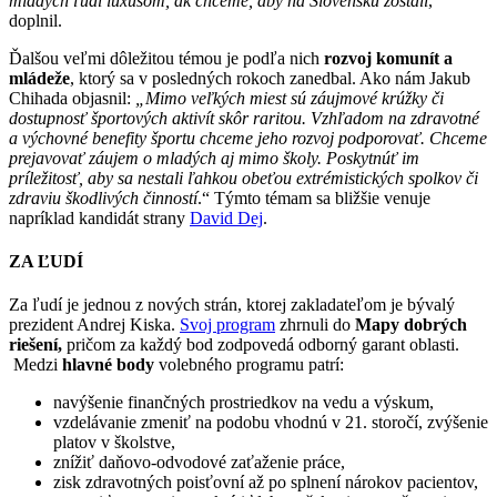
mladých ľudí luxusom, ak chceme, aby na Slovensku zostali
,“
doplnil.
Ďalšou veľmi dôležitou témou je podľa nich
rozvoj komunít a
mládeže
, ktorý sa v posledných rokoch zanedbal. Ako nám Jakub
Chihada objasnil:
„Mimo veľkých miest sú záujmové krúžky či
dostupnosť športových aktivít skôr raritou. Vzhľadom na zdravotné
a výchovné benefity športu chceme jeho rozvoj podporovať. Chceme
prejavovať záujem o mladých aj mimo školy. Poskytnúť im
príležitosť, aby sa nestali ľahkou obeťou extrémistických spolkov či
zdraviu škodlivých činností
.“ Týmto témam sa bližšie venuje
napríklad kandidát strany
David Dej
.
ZA ĽUDÍ
Za ľudí je jednou z nových strán, ktorej zakladateľom je bývalý
prezident Andrej Kiska.
Svoj program
zhrnuli do
Mapy dobrých
riešení,
pričom za každý bod zodpovedá odborný garant oblasti.
Medzi
hlavné body
volebného programu patrí:
navýšenie finančných prostriedkov na vedu a výskum,
vzdelávanie zmeniť na podobu vhodnú v 21. storočí, zvýšenie
platov v školstve,
znížiť daňovo-odvodové zaťaženie práce,
zisk zdravotných poisťovní až po splnení nárokov pacientov,