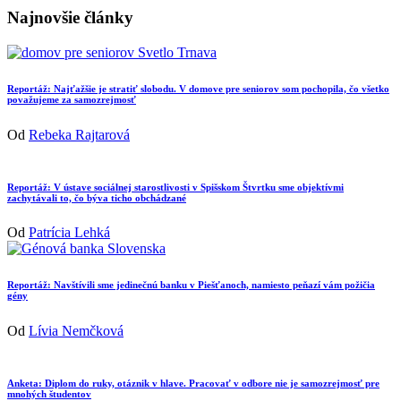
Najnovšie články
Reportáž: Najťažšie je stratiť slobodu. V domove pre seniorov som pochopila, čo všetko
považujeme za samozrejmosť
Od
Rebeka Rajtarová
Reportáž: V ústave sociálnej starostlivosti v Spišskom Štvrtku sme objektívmi
zachytávali to, čo býva ticho obchádzané
Od
Patrícia Lehká
Reportáž: Navštívili sme jedinečnú banku v Piešťanoch, namiesto peňazí vám požičia
gény
Od
Lívia Nemčková
Anketa: Diplom do ruky, otáznik v hlave. Pracovať v odbore nie je samozrejmosť pre
mnohých študentov