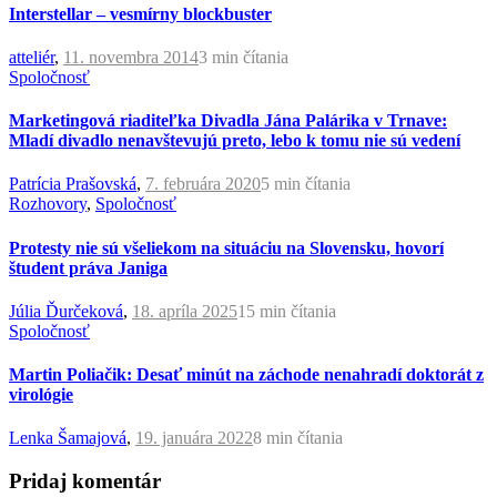
Interstellar – vesmírny blockbuster
atteliér
,
11. novembra 2014
3 min
čítania
Spoločnosť
Marketingová riaditeľka Divadla Jána Palárika v Trnave:
Mladí divadlo nenavštevujú preto, lebo k tomu nie sú vedení
Patrícia Prašovská
,
7. februára 2020
5 min
čítania
Rozhovory
,
Spoločnosť
Protesty nie sú všeliekom na situáciu na Slovensku, hovorí
študent práva Janiga
Júlia Ďurčeková
,
18. apríla 2025
15 min
čítania
Spoločnosť
Martin Poliačik: Desať minút na záchode nenahradí doktorát z
virológie
Lenka Šamajová
,
19. januára 2022
8 min
čítania
Pridaj komentár