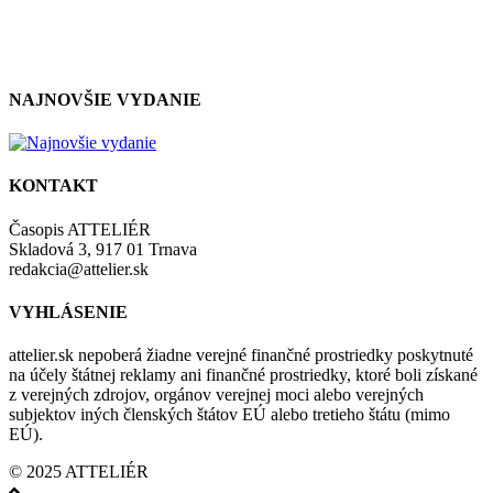
so zásadami a podmienkami ochrany osobných údajov.
NAJNOVŠIE VYDANIE
KONTAKT
Časopis ATTELIÉR
Skladová 3, 917 01 Trnava
redakcia@attelier.sk
VYHLÁSENIE
attelier.sk nepoberá žiadne verejné finančné prostriedky poskytnuté
na účely štátnej reklamy ani finančné prostriedky, ktoré boli získané
z verejných zdrojov, orgánov verejnej moci alebo verejných
subjektov iných členských štátov EÚ alebo tretieho štátu (mimo
EÚ).
© 2025 ATTELIÉR