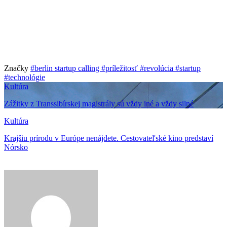
Značky
#berlin startup calling
#príležitosť
#revolúcia
#startup
#technológie
Kultúra
Zážitky z Transsibírskej magistrály sú vždy iné a vždy silné
Kultúra
Krajšiu prírodu v Európe nenájdete. Cestovateľské kino predstaví
Nórsko