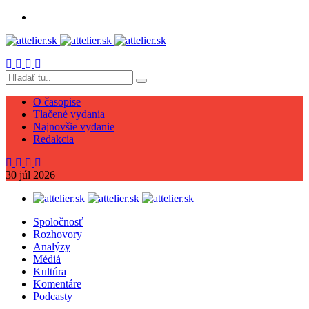
O časopise
Tlačené vydania
Najnovšie vydanie
Redakcia
30
júl
2026
Spoločnosť
Rozhovory
Analýzy
Médiá
Kultúra
Komentáre
Podcasty