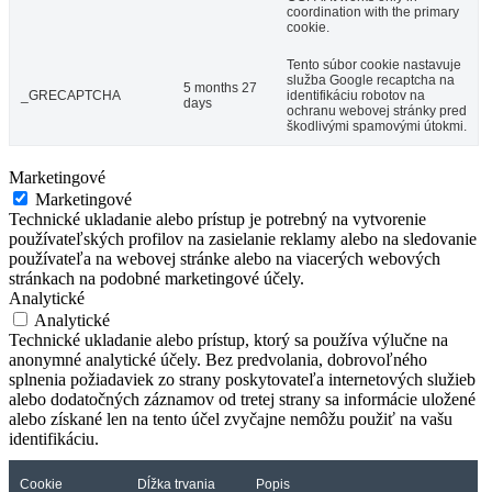
coordination with the primary
cookie.
Tento súbor cookie nastavuje
služba Google recaptcha na
5 months 27
_GRECAPTCHA
identifikáciu robotov na
days
ochranu webovej stránky pred
škodlivými spamovými útokmi.
Marketingové
Marketingové
Technické ukladanie alebo prístup je potrebný na vytvorenie
používateľských profilov na zasielanie reklamy alebo na sledovanie
používateľa na webovej stránke alebo na viacerých webových
stránkach na podobné marketingové účely.
Analytické
Analytické
Technické ukladanie alebo prístup, ktorý sa používa výlučne na
anonymné analytické účely. Bez predvolania, dobrovoľného
splnenia požiadaviek zo strany poskytovateľa internetových služieb
alebo dodatočných záznamov od tretej strany sa informácie uložené
alebo získané len na tento účel zvyčajne nemôžu použiť na vašu
identifikáciu.
Cookie
Dĺžka trvania
Popis