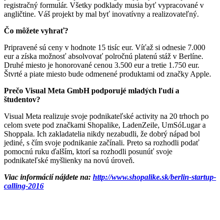
registračný formulár. Všetky podklady musia byť vypracované v
angličtine. Váš projekt by mal byť inovatívny a realizovateľný.
Čo môžete vyhrať?
Pripravené sú ceny v hodnote 15 tisíc eur. Víťaž si odnesie 7.000
eur a získa možnosť absolvovať polročnú platenú stáž v Berlíne.
Druhé miesto je honorované cenou 3.500 eur a tretie 1.750 eur.
Štvrté a piate miesto bude odmenené produktami od značky Apple.
Prečo Visual Meta GmbH podporujé mladých ľudí a
študentov?
Visual Meta realizuje svoje podnikateľské activity na 20 trhoch po
celom svete pod značkami Shopalike, LadenZeile, UmSóLugar a
Shoppala. Ich zakladatelia nikdy nezabudli, že dobrý nápad bol
jediné, s čím svoje podnikanie začínali. Preto sa rozhodli podať
pomocnú ruku ďalším, ktorí sa rozhodli posunúť svoje
podnikateľské myšlienky na novú úroveň.
Viac informácií nájdete na:
http://www.shopalike.sk/berlin-startup-
calling-2016