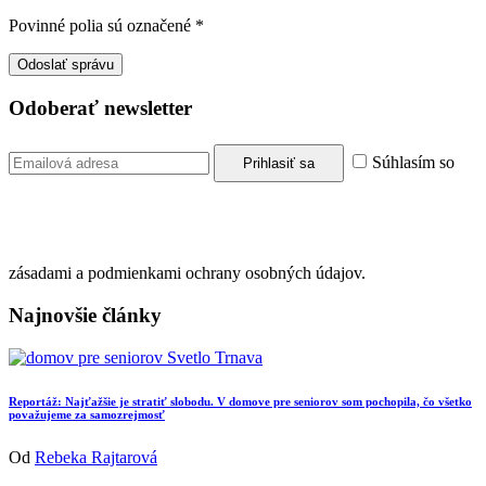
Povinné polia sú označené
*
Odoberať newsletter
Súhlasím so
zásadami a podmienkami ochrany osobných údajov.
Najnovšie články
Reportáž: Najťažšie je stratiť slobodu. V domove pre seniorov som pochopila, čo všetko
považujeme za samozrejmosť
Od
Rebeka Rajtarová