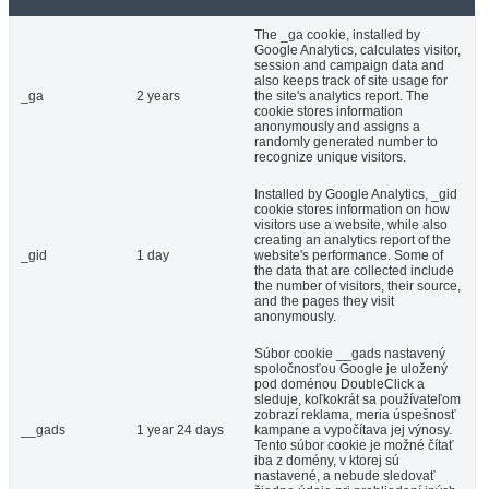
The _ga cookie, installed by
Google Analytics, calculates visitor,
session and campaign data and
also keeps track of site usage for
_ga
2 years
the site's analytics report. The
cookie stores information
anonymously and assigns a
randomly generated number to
recognize unique visitors.
Installed by Google Analytics, _gid
cookie stores information on how
visitors use a website, while also
creating an analytics report of the
_gid
1 day
website's performance. Some of
the data that are collected include
the number of visitors, their source,
and the pages they visit
anonymously.
Súbor cookie __gads nastavený
spoločnosťou Google je uložený
pod doménou DoubleClick a
sleduje, koľkokrát sa používateľom
zobrazí reklama, meria úspešnosť
__gads
1 year 24 days
kampane a vypočítava jej výnosy.
Tento súbor cookie je možné čítať
iba z domény, v ktorej sú
nastavené, a nebude sledovať