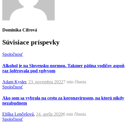
Dominika Cifrová
Súvisiace príspevky
Spoločnosť
Alkohol je na Slovensku normou. Takmer pätina vodičov aspoň
raz šoférovala pod vplyvom
Adam Kysler
,
23. novembra 2022
7 min
čítania
Spoločnosť
Ako som sa vybrala na cestu za koronavírusom, na ktorú nikdy
nezabudnem
Eliška Lenčešová
,
24. apríla 2020
6 min
čítania
Spoločnosť