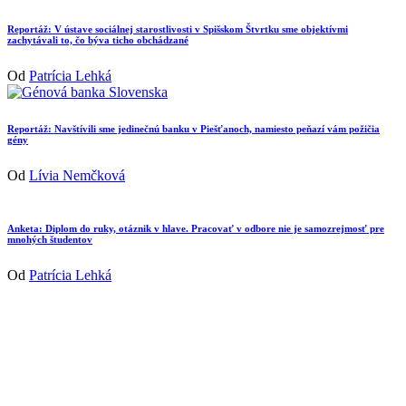
Reportáž: V ústave sociálnej starostlivosti v Spišskom Štvrtku sme objektívmi
zachytávali to, čo býva ticho obchádzané
Od
Patrícia Lehká
Reportáž: Navštívili sme jedinečnú banku v Piešťanoch, namiesto peňazí vám požičia
gény
Od
Lívia Nemčková
Anketa: Diplom do ruky, otáznik v hlave. Pracovať v odbore nie je samozrejmosť pre
mnohých študentov
Od
Patrícia Lehká