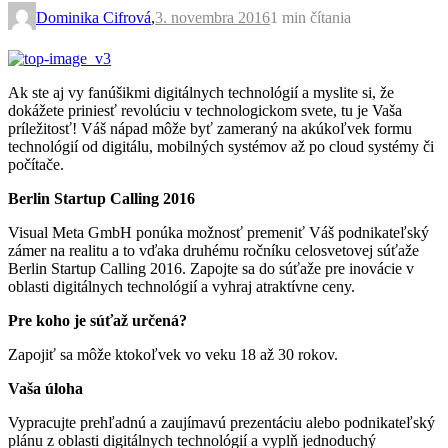
Dominika Cifrová
,
3. novembra 2016
1 min
čítania
Ak ste aj vy fanúšikmi digitálnych technológií a myslite si, že
dokážete priniesť revolúciu v technologickom svete, tu je Vaša
príležitosť! Váš nápad môže byť zameraný na akúkoľvek formu
technológií od digitálu, mobilných systémov až po cloud systémy či
počítače.
Berlin Startup Calling 2016
Visual Meta GmbH ponúka možnosť premeniť Váš podnikateľský
zámer na realitu a to vďaka druhému ročníku celosvetovej súťaže
Berlin Startup Calling 2016. Zapojte sa do súťaže pre inovácie v
oblasti digitálnych technológií a vyhraj atraktívne ceny.
Pre koho je súťaž určená?
Zapojiť sa môže ktokoľvek vo veku 18 až 30 rokov.
Vaša úloha
Vypracujte prehľadnú a zaujímavú prezentáciu alebo podnikateľský
plánu z oblasti digitálnych technológií a vyplň jednoduchý