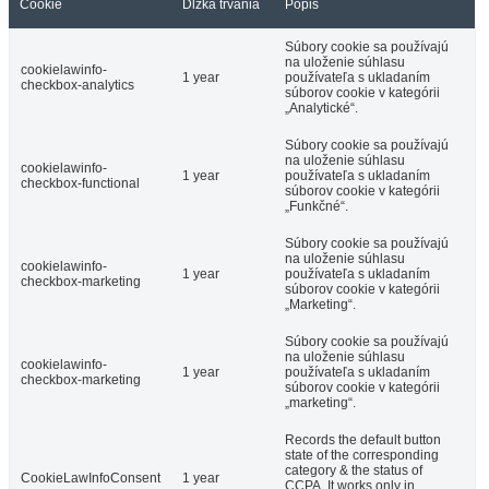
Cookie
Dĺžka trvania
Popis
Súbory cookie sa používajú
na uloženie súhlasu
cookielawinfo-
1 year
používateľa s ukladaním
checkbox-analytics
súborov cookie v kategórii
„Analytické“.
Súbory cookie sa používajú
na uloženie súhlasu
cookielawinfo-
1 year
používateľa s ukladaním
checkbox-functional
súborov cookie v kategórii
„Funkčné“.
Súbory cookie sa používajú
na uloženie súhlasu
cookielawinfo-
1 year
používateľa s ukladaním
checkbox-marketing
súborov cookie v kategórii
„Marketing“.
Súbory cookie sa používajú
na uloženie súhlasu
cookielawinfo-
1 year
používateľa s ukladaním
checkbox-marketing
súborov cookie v kategórii
„marketing“.
Records the default button
state of the corresponding
category & the status of
CookieLawInfoConsent
1 year
CCPA. It works only in