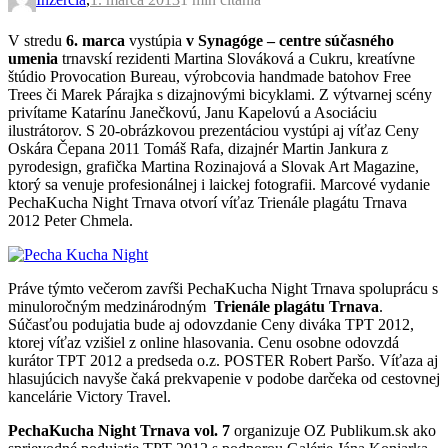
V stredu
6. marca
vystúpia
v Synagóge – centre súčasného
umenia
trnavskí rezidenti Martina Slováková a Cukru, kreatívne
štúdio Provocation Bureau, výrobcovia handmade batohov Free
Trees či Marek Párajka s dizajnovými bicyklami. Z výtvarnej scény
privítame Katarínu Janečkovú, Janu Kapelovú a Asociáciu
ilustrátorov. S 20-obrázkovou prezentáciou vystúpi aj víťaz Ceny
Oskára Čepana 2011 Tomáš Rafa, dizajnér Martin Jankura z
pyrodesign, grafička Martina Rozinajová a Slovak Art Magazine,
ktorý sa venuje profesionálnej i laickej fotografii. Marcové vydanie
PechaKucha Night Trnava otvorí víťaz Trienále plagátu Trnava
2012 Peter Chmela.
Práve týmto večerom zavŕši PechaKucha Night Trnava spoluprácu s
minuloročným medzinárodným
Trienále plagátu Trnava
.
Súčasťou podujatia bude aj odovzdanie Ceny diváka TPT 2012,
ktorej víťaz vzišiel z online hlasovania. Cenu osobne odovzdá
kurátor TPT 2012 a predseda o.z. POSTER Robert Paršo. Víťaza aj
hlasujúcich navyše čaká prekvapenie v podobe darčeka od cestovnej
kancelárie Victory Travel.
PechaKucha Night Trnava vol. 7
organizuje OZ Publikum.sk ako