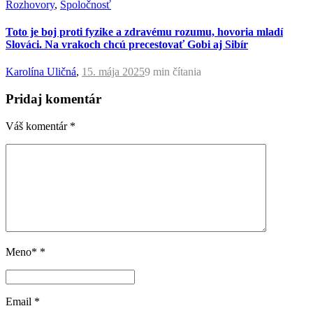
Rozhovory
,
Spoločnosť
Toto je boj proti fyzike a zdravému rozumu, hovoria mladí
Slováci. Na vrakoch chcú precestovať Gobi aj Sibír
Karolína Uličná
,
15. mája 2025
9 min
čítania
Pridaj komentár
Váš komentár
*
Meno*
*
Email
*