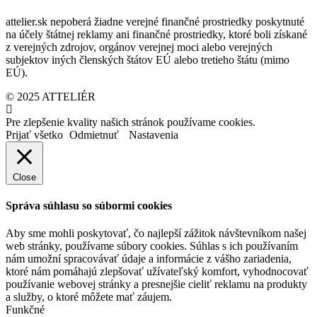
attelier.sk nepoberá žiadne verejné finančné prostriedky poskytnuté
na účely štátnej reklamy ani finančné prostriedky, ktoré boli získané
z verejných zdrojov, orgánov verejnej moci alebo verejných
subjektov iných členských štátov EÚ alebo tretieho štátu (mimo
EÚ).
© 2025 ATTELIÉR
Pre zlepšenie kvality našich stránok používame cookies.
Prijať všetko
Odmietnuť
Nastavenia
Close
Správa súhlasu so súbormi cookies
Aby sme mohli poskytovať, čo najlepší zážitok návštevníkom našej
web stránky, používame súbory cookies. Súhlas s ich používaním
nám umožní spracovávať údaje a informácie z vášho zariadenia,
ktoré nám pomáhajú zlepšovať užívateľský komfort, vyhodnocovať
používanie webovej stránky a presnejšie cieliť reklamu na produkty
a služby, o ktoré môžete mať záujem.
Funkčné