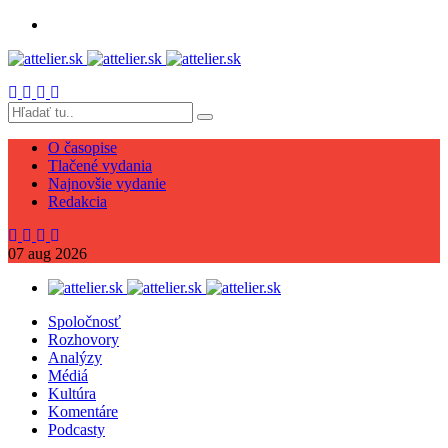
O časopise
Tlačené vydania
Najnovšie vydanie
Redakcia
07
aug
2026
Spoločnosť
Rozhovory
Analýzy
Médiá
Kultúra
Komentáre
Podcasty