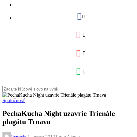
Spoločnosť
PechaKucha Night uzavrie Trienále
plagátu Trnava
Inzercia
,
1. marca 2013
1 min
čítania