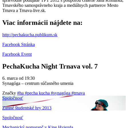
sprievodné podujatie TPT 2012 s podporou Galérie Jána Koniarka,
Trnavského samosprávneho kraja a mediálnych partnerov Mesto
Trnava a Trnava-live.sk.
Viac informácii nájdete na:
http://pechakucha.publikum.sk
Facebook Stránka
Facebook Event
PechaKucha Night Trnava vol. 7
6. marca od 19:30
Synagóga – centrum súčasného umenia
Značky
#ha
#pecha kucha
#synagóga
#trnava
Spoločnosť
Zimné študentské hry 2013
Spoločnosť
Mechanický pomaranč v Kine Hviezda