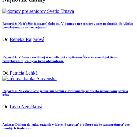
Reportáž: Najťažšie je stratiť slobodu. V domove pre seniorov som pochopila, čo všetko
považujeme za samozrejmosť
Od
Rebeka Rajtarová
Reportáž: V ústave sociálnej starostlivosti v Spišskom Štvrtku sme objektívmi
zachytávali to, čo býva ticho obchádzané
Od
Patrícia Lehká
Reportáž: Navštívili sme jedinečnú banku v Piešťanoch, namiesto peňazí vám požičia
gény
Od
Lívia Nemčková
Anketa: Diplom do ruky, otáznik v hlave. Pracovať v odbore nie je samozrejmosť pre
mnohých študentov