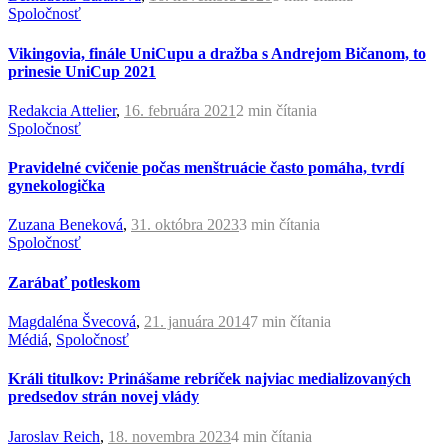
Spoločnosť
Vikingovia, finále UniCupu a dražba s Andrejom Bičanom, to
prinesie UniCup 2021
Redakcia Attelier
,
16. februára 2021
2 min
čítania
Spoločnosť
Pravidelné cvičenie počas menštruácie často pomáha, tvrdí
gynekologička
Zuzana Beneková
,
31. októbra 2023
3 min
čítania
Spoločnosť
Zarábať potleskom
Magdaléna Švecová
,
21. januára 2014
7 min
čítania
Médiá
,
Spoločnosť
Králi titulkov: Prinášame rebríček najviac medializovaných
predsedov strán novej vlády
Jaroslav Reich
,
18. novembra 2023
4 min
čítania