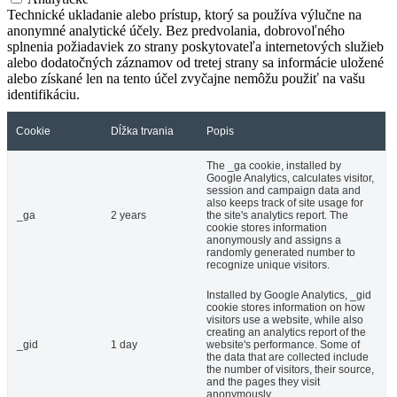
Technické ukladanie alebo prístup, ktorý sa používa výlučne na
anonymné analytické účely. Bez predvolania, dobrovoľného
splnenia požiadaviek zo strany poskytovateľa internetových služieb
alebo dodatočných záznamov od tretej strany sa informácie uložené
alebo získané len na tento účel zvyčajne nemôžu použiť na vašu
identifikáciu.
Cookie
Dĺžka trvania
Popis
The _ga cookie, installed by
Google Analytics, calculates visitor,
session and campaign data and
also keeps track of site usage for
_ga
2 years
the site's analytics report. The
cookie stores information
anonymously and assigns a
randomly generated number to
recognize unique visitors.
Installed by Google Analytics, _gid
cookie stores information on how
visitors use a website, while also
creating an analytics report of the
_gid
1 day
website's performance. Some of
the data that are collected include
the number of visitors, their source,
and the pages they visit
anonymously.