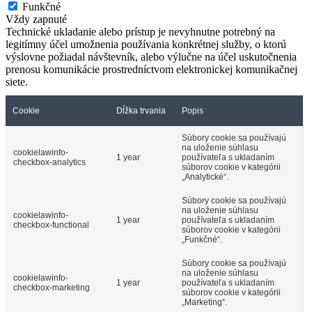
Funkčné
Vždy zapnuté
Technické ukladanie alebo prístup je nevyhnutne potrebný na
legitímny účel umožnenia používania konkrétnej služby, o ktorú
výslovne požiadal návštevník, alebo výlučne na účel uskutočnenia
prenosu komunikácie prostredníctvom elektronickej komunikačnej
siete.
Cookie
Dĺžka trvania
Popis
Súbory cookie sa používajú
na uloženie súhlasu
cookielawinfo-
1 year
používateľa s ukladaním
checkbox-analytics
súborov cookie v kategórii
„Analytické“.
Súbory cookie sa používajú
na uloženie súhlasu
cookielawinfo-
1 year
používateľa s ukladaním
checkbox-functional
súborov cookie v kategórii
„Funkčné“.
Súbory cookie sa používajú
na uloženie súhlasu
cookielawinfo-
1 year
používateľa s ukladaním
checkbox-marketing
súborov cookie v kategórii
„Marketing“.