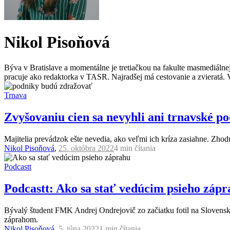
Nikol Pisoňová
Býva v Bratislave a momentálne je tretiačkou na fakulte masmediálnej
pracuje ako redaktorka v TASR. Najradšej má cestovanie a zvieratá. 
Trnava
Zvyšovaniu cien sa nevyhli ani trnavské po
Majitelia prevádzok ešte nevedia, ako veľmi ich kríza zasiahne. Zhoduj
Nikol Pisoňová
,
25. októbra 2022
4 min
čítania
Podcastt
Podcastt: Ako sa stať vedúcim psieho zápr
Bývalý študent FMK Andrej Ondrejovič zo začiatku fotil na Slovensk
záprahom.
Nikol Pisoňová
,
5. júna 2022
1 min
čítania