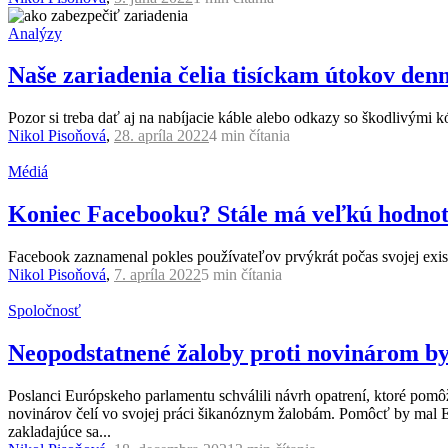
Analýzy
Naše zariadenia čelia tisíckam útokov den
Pozor si treba dať aj na nabíjacie káble alebo odkazy so škodlivými
Nikol Pisoňová
,
28. apríla 2022
4 min
čítania
Médiá
Koniec Facebooku? Stále má veľkú hodnotu
Facebook zaznamenal pokles používateľov prvýkrát počas svojej existen
Nikol Pisoňová
,
7. apríla 2022
5 min
čítania
Spoločnosť
Neopodstatnené žaloby proti novinárom b
Poslanci Európskeho parlamentu schválili návrh opatrení, ktoré po
novinárov čelí vo svojej práci šikanóznym žalobám. Pomôcť by mal Eu
zakladajúce sa...