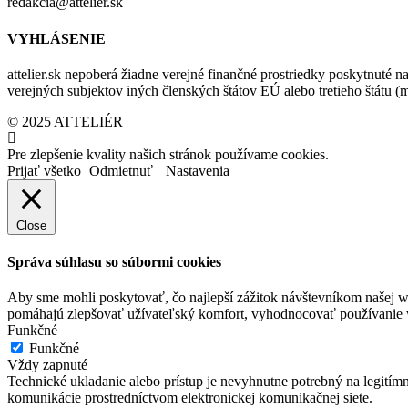
redakcia@attelier.sk
VYHLÁSENIE
attelier.sk nepoberá žiadne verejné finančné prostriedky poskytnuté na
verejných subjektov iných členských štátov EÚ alebo tretieho štátu 
© 2025 ATTELIÉR
Pre zlepšenie kvality našich stránok používame cookies.
Prijať všetko
Odmietnuť
Nastavenia
Close
Správa súhlasu so súbormi cookies
Aby sme mohli poskytovať, čo najlepší zážitok návštevníkom našej w
pomáhajú zlepšovať užívateľský komfort, vyhodnocovať používanie we
Funkčné
Funkčné
Vždy zapnuté
Technické ukladanie alebo prístup je nevyhnutne potrebný na legitím
komunikácie prostredníctvom elektronickej komunikačnej siete.