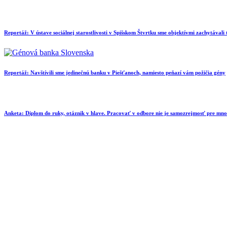
Reportáž: V ústave sociálnej starostlivosti v Spišskom Štvrtku sme objektívmi zachytávali
Reportáž: Navštívili sme jedinečnú banku v Piešťanoch, namiesto peňazí vám požičia gény
Anketa: Diplom do ruky, otáznik v hlave. Pracovať v odbore nie je samozrejmosť pre mn