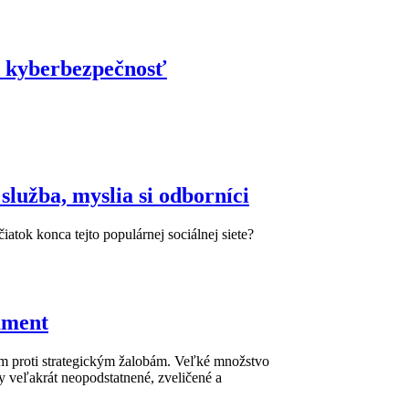
na kyberbezpečnosť
lužba, myslia si odborníci
atok konca tejto populárnej sociálnej siete?
ament
m proti strategickým žalobám. Veľké množstvo
y veľakrát neopodstatnené, zveličené a