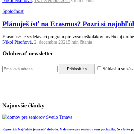
Nikol Pisoňová
,
18. decembra 2021
3 min
čítania
Spoločnosť
Plánuješ ísť na Erasmus? Pozri si najobľú
Erasmus+ je vzdelávací program pre vysokoškolákov prvého aj druhé
Nikol Pisoňová
,
2. decembra 2021
5 min
čítania
Odoberať newsletter
Súhlasím so zás
Najnovšie články
Reportáž: Najťažšie je stratiť slobodu. V domove pre seniorov som pochopila, čo všetko