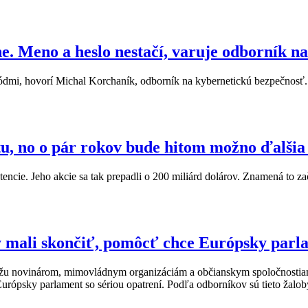
ne. Meno a heslo nestačí, varuje odborník 
 kódmi, hovorí Michal Korchaník, odborník na kybernetickú bezpečnosť.
, no o pár rokov bude hitom možno ďalšia s
cie. Jeho akcie sa tak prepadli o 200 miliárd dolárov. Znamená to zači
y mali skončiť, pomôcť chce Európsky parl
môžu novinárom, mimovládnym organizáciám a občianskym spoločnostia
rópsky parlament so sériou opatrení. Podľa odborníkov sú tieto žalob