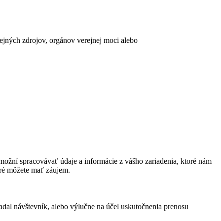
erejných zdrojov, orgánov verejnej moci alebo
ožní spracovávať údaje a informácie z vášho zariadenia, ktoré nám
oré môžete mať záujem.
adal návštevník, alebo výlučne na účel uskutočnenia prenosu