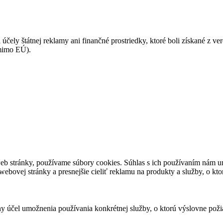
 účely štátnej reklamy ani finančné prostriedky, ktoré boli získané z v
(mimo EÚ).
eb stránky, používame súbory cookies. Súhlas s ich používaním nám um
bovej stránky a presnejšie cieliť reklamu na produkty a služby, o kt
ny účel umožnenia používania konkrétnej služby, o ktorú výslovne poži