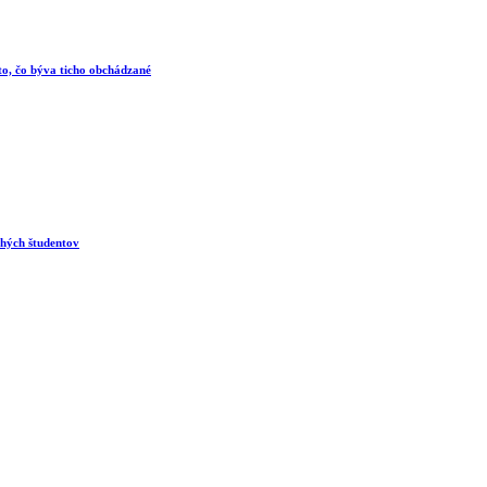
 to, čo býva ticho obchádzané
ohých študentov