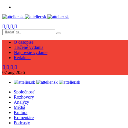
O časopise
Tlačené vydania
Najnovšie vydanie
Redakcia
07
aug
2026
Spoločnosť
Rozhovory
Analýzy
Médiá
Kultúra
Komentáre
Podcasty