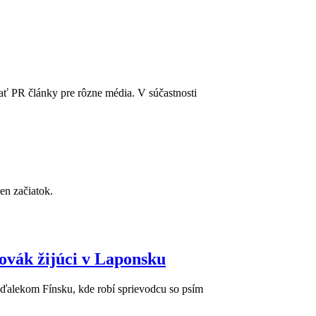
sať PR články pre rôzne média. V súčastnosti
en začiatok.
lovák žijúci v Laponsku
 ďalekom Fínsku, kde robí sprievodcu so psím