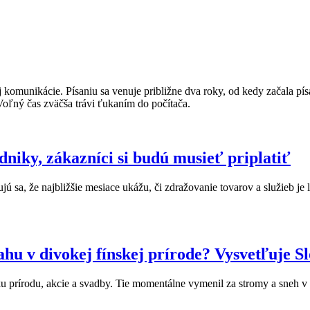
 komunikácie. Písaniu sa venuje približne dva roky, od kedy začala pí
Voľný čas zväčša trávi ťukaním do počítača.
dniky, zákazníci si budú musieť priplatiť
ú sa, že najbližšie mesiace ukážu, či zdražovanie tovarov a služieb je l
ahu v divokej fínskej prírode? Vysvetľuje S
u prírodu, akcie a svadby. Tie momentálne vymenil za stromy a sneh v