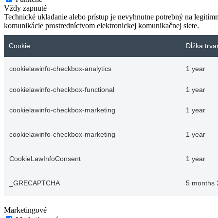
Vždy zapnuté
Technické ukladanie alebo prístup je nevyhnutne potrebný na legitím
komunikácie prostredníctvom elektronickej komunikačnej siete.
Cookie
Dĺžka trva
cookielawinfo-checkbox-analytics
1 year
cookielawinfo-checkbox-functional
1 year
cookielawinfo-checkbox-marketing
1 year
cookielawinfo-checkbox-marketing
1 year
CookieLawInfoConsent
1 year
_GRECAPTCHA
5 months 
Marketingové