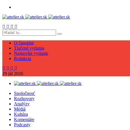
O časopise
Tlačené vydania
Najnovšie vydanie
Redakcia
29
júl
2026
Spoločnosť
Rozhovory
Analýzy
Médiá
Kultúra
Komentáre
Podcasty