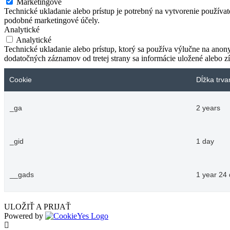
Marketingové
Technické ukladanie alebo prístup je potrebný na vytvorenie používa
podobné marketingové účely.
Analytické
Analytické
Technické ukladanie alebo prístup, ktorý sa používa výlučne na anon
dodatočných záznamov od tretej strany sa informácie uložené alebo zí
Cookie
Dĺžka trva
_ga
2 years
_gid
1 day
__gads
1 year 24
ULOŽIŤ A PRIJAŤ
Powered by