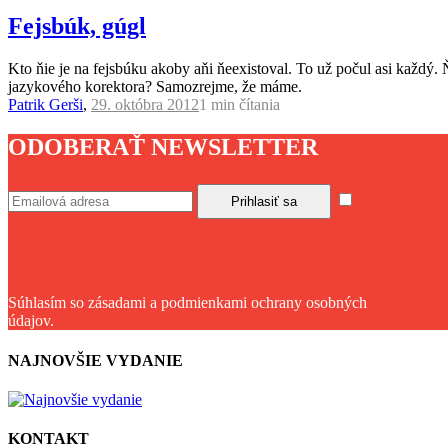
Fejsbúk, gúgl
Kto ňie je na fejsbúku akoby aňi ňeexistoval. To už počul asi každý. 
jazykového korektora? Samozrejme, že máme.
Patrik Gerši
,
29. októbra 2012
1 min
čítania
ODOBERAŤ NEWSLETTER
Súhlasím so zásadami a podmienkami ochrany osobných
údajov.
NAJNOVŠIE VYDANIE
KONTAKT