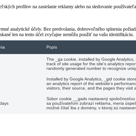
teľských profilov na zasielanie reklamy alebo na sledovanie používate
ymné analytické účely. Bez predvolania, dobrovoľného splnenia požiada
skané len na tento účel zvyčajne nemôžu použiť na vašu identifikáciu.
nia
Popis
The _ga cookie, installed by Google Analytics,
track of site usage for the site's analytics re
randomly generated number to recognize uniqu
Installed by Google Analytics, _gid cookie stor
an analytics report of the website's performan
visitors, their source, and the pages they visi
Súbor cookie __gads nastavený spoločnosťou 
 days
sa používateľom zobrazí reklama, meria úspeš
možné čítať iba z domény, v ktorej sú nastaven