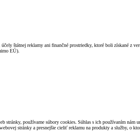
 účely štátnej reklamy ani finančné prostriedky, ktoré boli získané z v
(mimo EÚ).
eb stránky, používame súbory cookies. Súhlas s ich používaním nám um
bovej stránky a presnejšie cieliť reklamu na produkty a služby, o kt