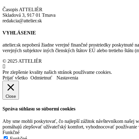
Časopis ATTELIÉR
Skladová 3, 917 01 Trnava
redakcia@attelier.sk
VYHLÁSENIE
attelier.sk nepoberá žiadne verejné finančné prostriedky poskytnuté na
verejných subjektov iných členských štátov EÚ alebo tretieho štátu 
© 2025 ATTELIÉR
Pre zlepšenie kvality našich stránok používame cookies.
Prijať všetko
Odmietnuť
Nastavenia
Close
Správa súhlasu so súbormi cookies
Aby sme mohli poskytovať, čo najlepší zážitok návštevníkom našej w
pomáhajú zlepšovať užívateľský komfort, vyhodnocovať používanie we
Funkčné
Funkčné