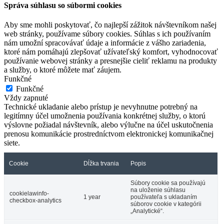
Správa súhlasu so súbormi cookies
Aby sme mohli poskytovať, čo najlepší zážitok návštevníkom našej
web stránky, používame súbory cookies. Súhlas s ich používaním
nám umožní spracovávať údaje a informácie z vášho zariadenia,
ktoré nám pomáhajú zlepšovať užívateľský komfort, vyhodnocovať
používanie webovej stránky a presnejšie cieliť reklamu na produkty
a služby, o ktoré môžete mať záujem.
Funkčné
Funkčné
Vždy zapnuté
Technické ukladanie alebo prístup je nevyhnutne potrebný na
legitímny účel umožnenia používania konkrétnej služby, o ktorú
výslovne požiadal návštevník, alebo výlučne na účel uskutočnenia
prenosu komunikácie prostredníctvom elektronickej komunikačnej
siete.
Cookie
Dĺžka trvania
Popis
Súbory cookie sa používajú
na uloženie súhlasu
cookielawinfo-
1 year
používateľa s ukladaním
checkbox-analytics
súborov cookie v kategórii
„Analytické“.