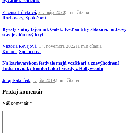
bývanie s rodičmi?
Zuzana Húleková
,
21. mája 2020
5 min
čítania
Rozhovory
,
Spoločnosť
Bývalý štátny tajomník Galek: Keď sa trhy zbláznia, núdzový
stav je atómový kryt
Viktória Revajová
,
14. novembra 2022
11 min
čítania
Kultúra
,
Spoločnosť
Na karlovarskom festivale majú vozíčkari a znevýhodnení
ľudia rovnaký komfort ako hviezdy z Hollywoodu
Juraj Rakučiak
,
1. júla 2019
2 min
čítania
Pridaj komentár
Váš komentár
*