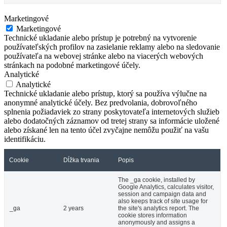
Marketingové
Marketingové
Technické ukladanie alebo prístup je potrebný na vytvorenie
používateľských profilov na zasielanie reklamy alebo na sledovanie
používateľa na webovej stránke alebo na viacerých webových
stránkach na podobné marketingové účely.
Analytické
Analytické
Technické ukladanie alebo prístup, ktorý sa používa výlučne na
anonymné analytické účely. Bez predvolania, dobrovoľného
splnenia požiadaviek zo strany poskytovateľa internetových služieb
alebo dodatočných záznamov od tretej strany sa informácie uložené
alebo získané len na tento účel zvyčajne nemôžu použiť na vašu
identifikáciu.
Cookie
Dĺžka trvania
Popis
The _ga cookie, installed by
Google Analytics, calculates visitor,
session and campaign data and
also keeps track of site usage for
_ga
2 years
the site's analytics report. The
cookie stores information
anonymously and assigns a