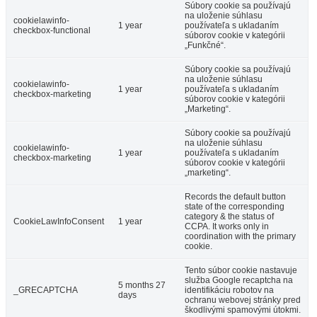
Súbory cookie sa používajú
na uloženie súhlasu
cookielawinfo-
1 year
používateľa s ukladaním
checkbox-functional
súborov cookie v kategórii
„Funkčné“.
Súbory cookie sa používajú
na uloženie súhlasu
cookielawinfo-
1 year
používateľa s ukladaním
checkbox-marketing
súborov cookie v kategórii
„Marketing“.
Súbory cookie sa používajú
na uloženie súhlasu
cookielawinfo-
1 year
používateľa s ukladaním
checkbox-marketing
súborov cookie v kategórii
„marketing“.
Records the default button
state of the corresponding
category & the status of
CookieLawInfoConsent
1 year
CCPA. It works only in
coordination with the primary
cookie.
Tento súbor cookie nastavuje
služba Google recaptcha na
5 months 27
_GRECAPTCHA
identifikáciu robotov na
days
ochranu webovej stránky pred
škodlivými spamovými útokmi.