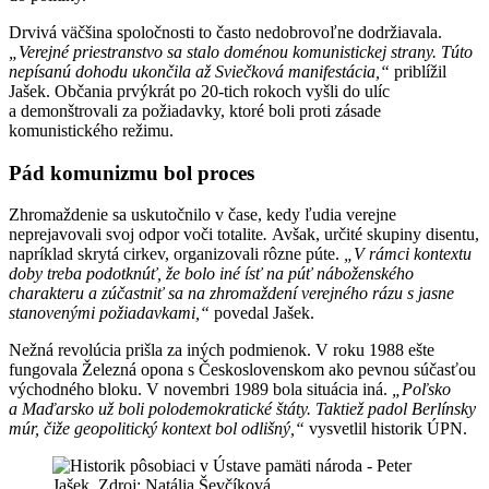
Drvivá väčšina spoločnosti to často nedobrovoľne dodržiavala.
„Verejné priestranstvo sa stalo doménou komunistickej strany. Túto
nepísanú dohodu ukončila až Sviečková manifestácia,“
priblížil
Jašek. Občania prvýkrát po 20-tich rokoch vyšli do ulíc
a demonštrovali za požiadavky, ktoré boli proti zásade
komunistického režimu.
Pád komunizmu bol proces
Zhromaždenie sa uskutočnilo v čase, kedy ľudia verejne
neprejavovali svoj odpor voči totalite
.
Avšak, určité skupiny disentu,
napríklad skrytá cirkev, organizovali rôzne púte.
„
V rámci kontextu
doby treba podotknúť, že bolo
iné ísť na púť náboženského
charakteru a zúčastniť sa na zhromaždení verejného rázu s jasne
stanovenými požiadavkami,
“
povedal Jašek.
Nežná revolúcia prišla za iných podmienok. V roku 1988 ešte
fungovala Železná opona s Československom ako pevnou súčasťou
východného bloku. V novembri 1989 bola situácia iná.
„Poľsko
a Maďarsko už boli polodemokratické štáty. Taktiež padol Berlínsky
múr, čiže geopolitický kontext bol odlišný,“
vysvetlil historik ÚPN.