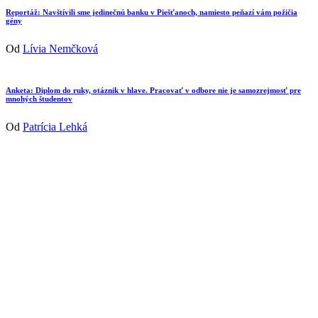
Reportáž: Navštívili sme jedinečnú banku v Piešťanoch, namiesto peňazí vám požičia
gény
Od
Lívia Nemčková
Anketa: Diplom do ruky, otáznik v hlave. Pracovať v odbore nie je samozrejmosť pre
mnohých študentov
Od
Patrícia Lehká