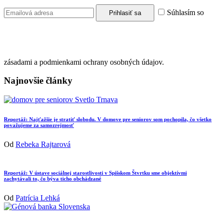
Súhlasím so
zásadami a podmienkami ochrany osobných údajov.
Najnovšie články
Reportáž: Najťažšie je stratiť slobodu. V domove pre seniorov som pochopila, čo všetko
považujeme za samozrejmosť
Od
Rebeka Rajtarová
Reportáž: V ústave sociálnej starostlivosti v Spišskom Štvrtku sme objektívmi
zachytávali to, čo býva ticho obchádzané
Od
Patrícia Lehká