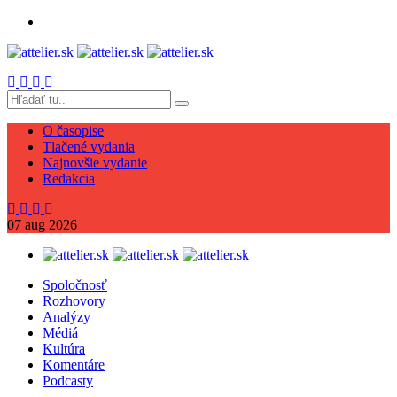
O časopise
Tlačené vydania
Najnovšie vydanie
Redakcia
07
aug
2026
Spoločnosť
Rozhovory
Analýzy
Médiá
Kultúra
Komentáre
Podcasty