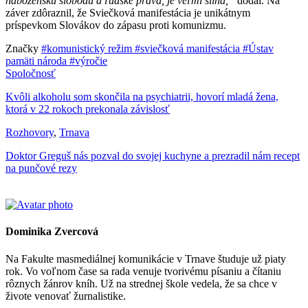
náboženskú slobodu a ľudské práva, je veľmi silná,“
dodal. Na
záver zdôraznil, že Sviečková manifestácia je unikátnym
príspevkom Slovákov do zápasu proti komunizmu.
Značky
#komunistický režim
#sviečková manifestácia
#Ústav
pamäti národa
#výročie
Spoločnosť
Kvôli alkoholu som skončila na psychiatrii, hovorí mladá žena,
ktorá v 22 rokoch prekonala závislosť
Rozhovory
,
Trnava
Doktor Greguš nás pozval do svojej kuchyne a prezradil nám recept
na punčové rezy
Dominika Zvercová
Na Fakulte masmediálnej komunikácie v Trnave študuje už piaty
rok. Vo voľnom čase sa rada venuje tvorivému písaniu a čítaniu
rôznych žánrov kníh. Už na strednej škole vedela, že sa chce v
živote venovať žurnalistike.