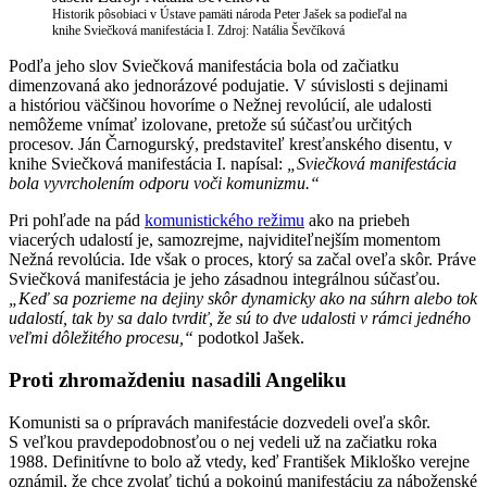
Historik pôsobiaci v Ústave pamäti národa Peter Jašek sa podieľal na
knihe Sviečková manifestácia I. Zdroj: Natália Ševčíková
Podľa jeho slov Sviečková manifestácia bola od začiatku
dimenzovaná ako jednorázové podujatie. V súvislosti s dejinami
a históriou väčšinou hovoríme o Nežnej revolúcií, ale udalosti
nemôžeme vnímať izolovane, pretože sú súčasťou určitých
procesov. Ján Čarnogurský, predstaviteľ kresťanského disentu, v
knihe Sviečková manifestácia I. napísal:
„Sviečková manifestácia
bola vyvrcholením odporu voči komunizmu.“
Pri pohľade na pád
komunistického režimu
ako na priebeh
viacerých udalostí je, samozrejme, najviditeľnejším momentom
Nežná revolúcia. Ide však o proces, ktorý sa začal oveľa skôr. Práve
Sviečková manifestácia je jeho zásadnou integrálnou súčasťou.
„Keď sa pozrieme na dejiny skôr dynamicky ako na súhrn alebo tok
udalostí, tak by sa dalo tvrdiť, že sú to dve udalosti v rámci jedného
veľmi dôležitého procesu,“
podotkol Jašek.
Proti zhromaždeniu nasadili Angeliku
Komunisti sa o prípravách manifestácie dozvedeli oveľa skôr.
S veľkou pravdepodobnosťou o nej vedeli už na začiatku roka
1988. Definitívne to bolo až vtedy, keď František Mikloško verejne
oznámil, že chce zvolať tichú a pokojnú manifestáciu za náboženské