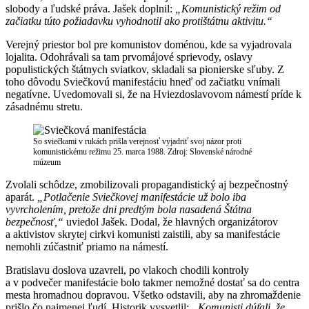
slobody a ľudské práva. Jašek doplnil:
„Komunistický režim od
začiatku túto požiadavku vyhodnotil ako protištátnu aktivitu.“
Verejný priestor bol pre komunistov doménou, kde sa vyjadrovala
lojalita. Odohrávali sa tam prvomájové sprievody, oslavy
populistických štátnych sviatkov, skladali sa pionierske sľuby. Z
toho dôvodu Sviečkovú manifestáciu hneď od začiatku vnímali
negatívne. Uvedomovali si, že na Hviezdoslavovom námestí príde k
zásadnému stretu.
So sviečkami v rukách prišla verejnosť vyjadriť svoj názor proti
komunistickému režimu 25. marca 1988. Zdroj: Slovenské národné
múzeum
Zvolali schôdze, zmobilizovali propagandistický aj bezpečnostný
aparát.
„Potlačenie Sviečkovej manifestácie už bolo iba
vyvrcholením, pretože dni predtým bola nasadená Štátna
bezpečnosť,“
uviedol Jašek. Dodal, že hlavných organizátorov
a aktivistov skrytej cirkvi komunisti zaistili, aby sa manifestácie
nemohli zúčastniť priamo na námestí.
Bratislavu doslova uzavreli, po vlakoch chodili kontroly
a v podvečer manifestácie bolo takmer nemožné dostať sa do centra
mesta hromadnou dopravou. Všetko odstavili, aby na zhromaždenie
prišlo čo najmenej ľudí. Historik vysvetlil:
„Komunisti dúfali, že