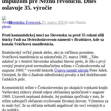
impulzom pre Nežnú revolúciu. Dnes
oslavuje 35. výročie
Dominika Zvercová
,
25. marca 2023
4 min
čítania
Proti komunistickej moci na Slovensku sa pred 35 rokmi zišli
tisícky ľudí na Hviezdoslavovom námestí v Bratislave, kde sa
konala Sviečková manifestácia.
Bratislavský veľký piatok alebo, ako ju väčšinou poznáme,
Sviečková manifestácia sa uskutočnila 25. marca 1988.
„Táto
udalosť je v histórii Slovenska zásadná hlavne
preto
, že išlo o prvý
verejný protest proti normalizačnému
režimu
v Československu od
augusta 1969,“
vysvetlil historik
Ústavu pamäti národa
Peter Jašek.
Ozrejmil, že išlo o žiadosti náboženskej povahy a tiež dodržiavanie
ľudských práv.
Komunistický režim v Československu po okupácii vojskami krajín
Varšavskej zmluvy zlomil odpor občianskej spoločnosti v auguste
1969. Uzavreli nepísanú dohodu. Jej podstata spočívala v tom, že
režim zabezpečí občanom zvyšovanie životnej úrovne. Výmenou za
to malo byť, že sa občania nebudú angažovať do vecí verejných a
do politiky.