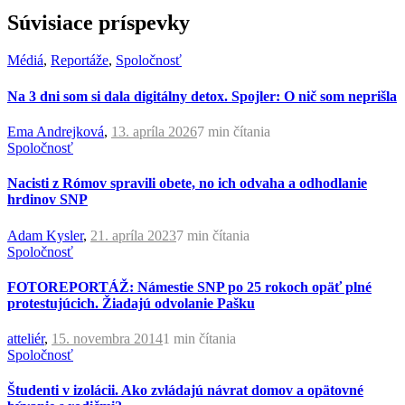
Súvisiace príspevky
Médiá
,
Reportáže
,
Spoločnosť
Na 3 dni som si dala digitálny detox. Spojler: O nič som neprišla
Ema Andrejková
,
13. apríla 2026
7 min
čítania
Spoločnosť
Nacisti z Rómov spravili obete, no ich odvaha a odhodlanie
hrdinov SNP
Adam Kysler
,
21. apríla 2023
7 min
čítania
Spoločnosť
FOTOREPORTÁŽ: Námestie SNP po 25 rokoch opäť plné
protestujúcich. Žiadajú odvolanie Pašku
atteliér
,
15. novembra 2014
1 min
čítania
Spoločnosť
Študenti v izolácii. Ako zvládajú návrat domov a opätovné