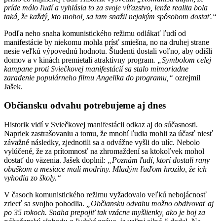
príde málo ľudí a vyhlásia to za svoje víťazstvo, lenže realita bola
taká, že každý, kto mohol, sa tam snažil nejakým spôsobom dostať.“
Podľa neho snaha komunistického režimu odlákať ľudí od
manifestácie by niekomu mohla prísť smiešna, no na druhej strane
nesie veľkú výpovednú hodnotu. Študenti dostali voľno, aby odišli
domov a v kinách premietali atraktívny program
. „Symbolom celej
kampane proti Sviečkovej manifestácií sa stalo mimoriadne
zaradenie populárneho filmu Angelika do programu,“
ozrejmil
Jašek.
Občiansku odvahu potrebujeme aj dnes
Historik vidí v Sviečkovej manifestácii odkaz aj do súčasnosti.
Napriek zastrašovaniu a tomu, že mnohí ľudia mohli za účasť niesť
závažné následky, zjednotili sa a odvážne vyšli do ulíc. Nebolo
vylúčené, že za prítomnosť na zhromaždení sa ktokoľvek mohol
dostať do väzenia. Jašek doplnil:
„Poznám ľudí, ktorí dostali rany
obuškom a mesiace mali modriny. Mladým ľuďom hrozilo, že ich
vyhodia zo školy.“
V časoch komunistického režimu vyžadovalo veľkú nebojácnosť
zriecť sa svojho pohodlia.
„Občiansku odvahu možno obdivovať aj
po 35 rokoch. Snaha prepojiť tak vzácne myšlienky, ako je boj za