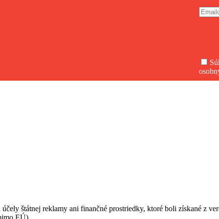
Sú
osobn
 účely štátnej reklamy ani finančné prostriedky, ktoré boli získané z v
(mimo EÚ).