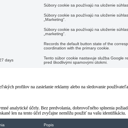
Súbory cookie sa používajú na uloženie súhlas
Súbory cookie sa používajú na uloženie súhlas
„Marketing“.
Súbory cookie sa používajú na uloženie súhlas
„marketing“.
Records the default button state of the corres
coordination with the primary cookie.
Tento súbor cookie nastavuje služba Google re
27 days
pred škodlivými spamovými útokmi.
teľských profilov na zasielanie reklamy alebo na sledovanie používate
ymné analytické účely. Bez predvolania, dobrovoľného splnenia požiada
skané len na tento účel zvyčajne nemôžu použiť na vašu identifikáciu.
nia
Popis