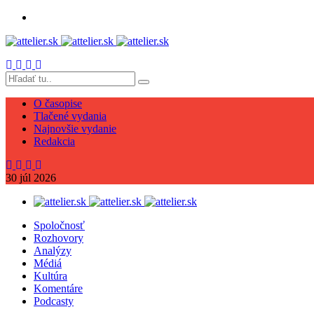
O časopise
Tlačené vydania
Najnovšie vydanie
Redakcia
30
júl
2026
Spoločnosť
Rozhovory
Analýzy
Médiá
Kultúra
Komentáre
Podcasty