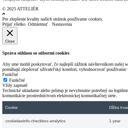
© 2025 ATTELIÉR
Pre zlepšenie kvality našich stránok používame cookies.
Prijať všetko
Odmietnuť
Nastavenia
Close
Správa súhlasu so súbormi cookies
Aby sme mohli poskytovať, čo najlepší zážitok návštevníkom našej w
pomáhajú zlepšovať užívateľský komfort, vyhodnocovať používanie we
Funkčné
Funkčné
Vždy zapnuté
Technické ukladanie alebo prístup je nevyhnutne potrebný na legitím
komunikácie prostredníctvom elektronickej komunikačnej siete.
Cookie
Dĺžka trva
cookielawinfo-checkbox-analytics
1 year