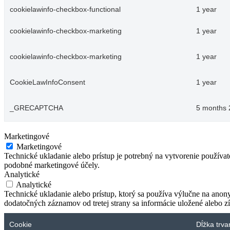
cookielawinfo-checkbox-functional
1 year
cookielawinfo-checkbox-marketing
1 year
cookielawinfo-checkbox-marketing
1 year
CookieLawInfoConsent
1 year
_GRECAPTCHA
5 months 
Marketingové
Marketingové
Technické ukladanie alebo prístup je potrebný na vytvorenie používa
podobné marketingové účely.
Analytické
Analytické
Technické ukladanie alebo prístup, ktorý sa používa výlučne na anon
dodatočných záznamov od tretej strany sa informácie uložené alebo zí
Cookie
Dĺžka trva