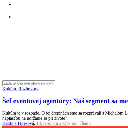
Kultúra
,
Rozhovory
Šéf eventovej agentúry: Náš segment sa me
Kultúra je v rozpade. O jej črepinách sme sa rozprávali s Michalom L
náplasťou na udržanie sa pri živote?
Kristína Hírešová
,
13. februára 2021
9 min
čítania