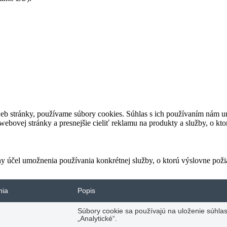
eb stránky, používame súbory cookies. Súhlas s ich používaním nám um
bovej stránky a presnejšie cieliť reklamu na produkty a služby, o kt
ny účel umožnenia používania konkrétnej služby, o ktorú výslovne poži
nia
Popis
Súbory cookie sa používajú na uloženie súhlas
„Analytické“.