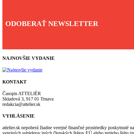
ODOBERAŤ NEWSLETTER
NAJNOVŠIE VYDANIE
KONTAKT
Časopis ATTELIÉR
Skladová 3, 917 01 Trnava
redakcia@attelier.sk
VYHLÁSENIE
attelier.sk nepoberá žiadne verejné finančné prostriedky poskytnuté na
verejných subjektov iných členských štátov EÚ alebo tretieho štátu 