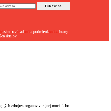
hlasím so zásadami a podmienkami ochrany
ých údajov.
erejných zdrojov, orgánov verejnej moci alebo