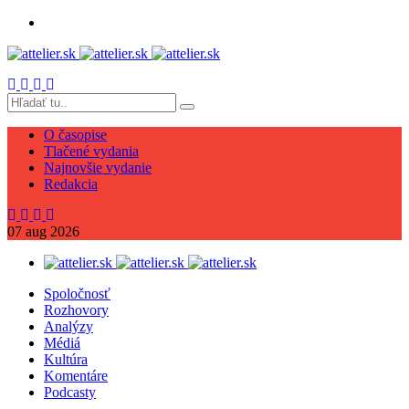
O časopise
Tlačené vydania
Najnovšie vydanie
Redakcia
07
aug
2026
Spoločnosť
Rozhovory
Analýzy
Médiá
Kultúra
Komentáre
Podcasty