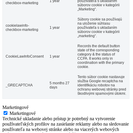
1 year
používateľa s ukladaním
checkbox-marketing
súborov cookie v kategórii
„Marketing“.
Súbory cookie sa používajú
na uloženie súhlasu
cookielawinfo-
1 year
používateľa s ukladaním
checkbox-marketing
súborov cookie v kategórii
„marketing“.
Records the default button
state of the corresponding
category & the status of
CookieLawInfoConsent
1 year
CCPA. It works only in
coordination with the primary
cookie.
Tento súbor cookie nastavuje
služba Google recaptcha na
5 months 27
_GRECAPTCHA
identifikáciu robotov na
days
ochranu webovej stránky pred
škodlivými spamovými útokmi.
Marketingové
Marketingové
Technické ukladanie alebo prístup je potrebný na vytvorenie
používateľských profilov na zasielanie reklamy alebo na sledovanie
používateľa na webovej stránke alebo na viacerých webových