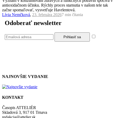
Význam v konzumovaní zdravých a funkčných potravín spočíva v
antioxidačnom účinku. Rýchly proces starnutia v našom tele tak
začne spomaľovať, vysvetľuje Havrlentová.
Lívia Nemčková
,
23. februára 2026
7 min
čítania
Odoberať newsletter
Súhlasím
so zásadami a podmienkami ochrany osobných údajov.
NAJNOVŠIE VYDANIE
KONTAKT
Časopis ATTELIÉR
Skladová 3, 917 01 Trnava
redakcia@attelier.sk