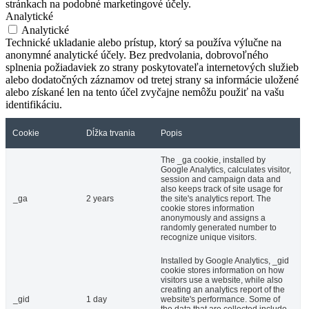
stránkach na podobné marketingové účely.
Analytické
Analytické
Technické ukladanie alebo prístup, ktorý sa používa výlučne na
anonymné analytické účely. Bez predvolania, dobrovoľného
splnenia požiadaviek zo strany poskytovateľa internetových služieb
alebo dodatočných záznamov od tretej strany sa informácie uložené
alebo získané len na tento účel zvyčajne nemôžu použiť na vašu
identifikáciu.
Cookie
Dĺžka trvania
Popis
The _ga cookie, installed by
Google Analytics, calculates visitor,
session and campaign data and
also keeps track of site usage for
_ga
2 years
the site's analytics report. The
cookie stores information
anonymously and assigns a
randomly generated number to
recognize unique visitors.
Installed by Google Analytics, _gid
cookie stores information on how
visitors use a website, while also
creating an analytics report of the
_gid
1 day
website's performance. Some of
the data that are collected include