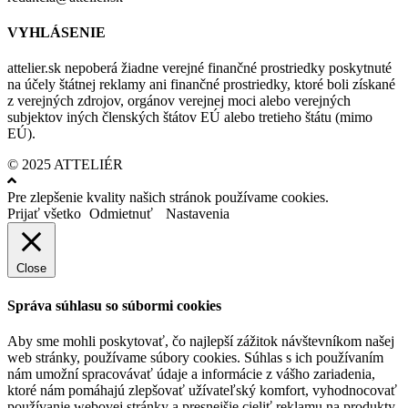
VYHLÁSENIE
attelier.sk nepoberá žiadne verejné finančné prostriedky poskytnuté
na účely štátnej reklamy ani finančné prostriedky, ktoré boli získané
z verejných zdrojov, orgánov verejnej moci alebo verejných
subjektov iných členských štátov EÚ alebo tretieho štátu (mimo
EÚ).
© 2025 ATTELIÉR
Pre zlepšenie kvality našich stránok používame cookies.
Prijať všetko
Odmietnuť
Nastavenia
Close
Správa súhlasu so súbormi cookies
Aby sme mohli poskytovať, čo najlepší zážitok návštevníkom našej
web stránky, používame súbory cookies. Súhlas s ich používaním
nám umožní spracovávať údaje a informácie z vášho zariadenia,
ktoré nám pomáhajú zlepšovať užívateľský komfort, vyhodnocovať
používanie webovej stránky a presnejšie cieliť reklamu na produkty