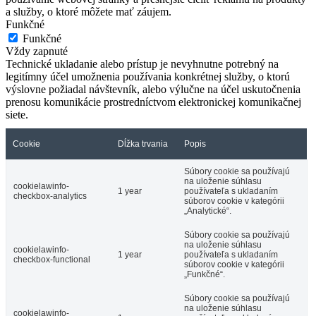
a služby, o ktoré môžete mať záujem.
Funkčné
Funkčné
Vždy zapnuté
Technické ukladanie alebo prístup je nevyhnutne potrebný na
legitímny účel umožnenia používania konkrétnej služby, o ktorú
výslovne požiadal návštevník, alebo výlučne na účel uskutočnenia
prenosu komunikácie prostredníctvom elektronickej komunikačnej
siete.
Cookie
Dĺžka trvania
Popis
Súbory cookie sa používajú
na uloženie súhlasu
cookielawinfo-
1 year
používateľa s ukladaním
checkbox-analytics
súborov cookie v kategórii
„Analytické“.
Súbory cookie sa používajú
na uloženie súhlasu
cookielawinfo-
1 year
používateľa s ukladaním
checkbox-functional
súborov cookie v kategórii
„Funkčné“.
Súbory cookie sa používajú
na uloženie súhlasu
cookielawinfo-