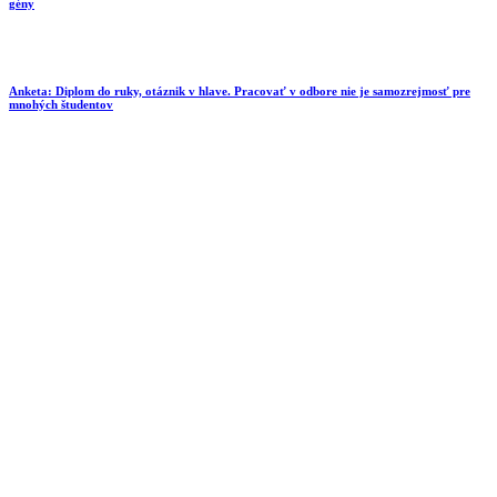
gény
Anketa: Diplom do ruky, otáznik v hlave. Pracovať v odbore nie je samozrejmosť pre
mnohých študentov