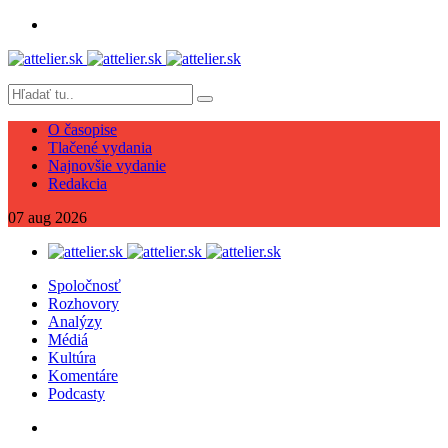
O časopise
Tlačené vydania
Najnovšie vydanie
Redakcia
07
aug
2026
Spoločnosť
Rozhovory
Analýzy
Médiá
Kultúra
Komentáre
Podcasty