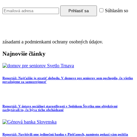
Súhlasím so
zásadami a podmienkami ochrany osobných údajov.
Najnovšie články
Reportáž: Najťažšie je stratiť slobodu. V domove pre seniorov som pochopila, čo všetko
považujeme za samozrejmosť
Reportáž: V ústave sociálnej starostlivosti v Spišskom Štvrtku sme objektívmi
zachytávali to, čo býva ticho obchádzané
Reportáž: Navštívili sme jedinečnú banku v Piešťanoch, namiesto peňazí vám požičia