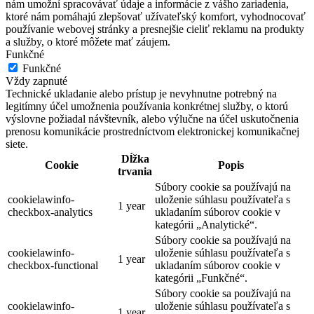
nám umožní spracovávať údaje a informácie z vášho zariadenia,
ktoré nám pomáhajú zlepšovať užívateľský komfort, vyhodnocovať
používanie webovej stránky a presnejšie cieliť reklamu na produkty
a služby, o ktoré môžete mať záujem.
Funkčné
Funkčné
Vždy zapnuté
Technické ukladanie alebo prístup je nevyhnutne potrebný na
legitímny účel umožnenia používania konkrétnej služby, o ktorú
výslovne požiadal návštevník, alebo výlučne na účel uskutočnenia
prenosu komunikácie prostredníctvom elektronickej komunikačnej
siete.
Dĺžka
Cookie
Popis
trvania
Súbory cookie sa používajú na
cookielawinfo-
uloženie súhlasu používateľa s
1 year
checkbox-analytics
ukladaním súborov cookie v
kategórii „Analytické“.
Súbory cookie sa používajú na
cookielawinfo-
uloženie súhlasu používateľa s
1 year
checkbox-functional
ukladaním súborov cookie v
kategórii „Funkčné“.
Súbory cookie sa používajú na
cookielawinfo-
uloženie súhlasu používateľa s
1 year