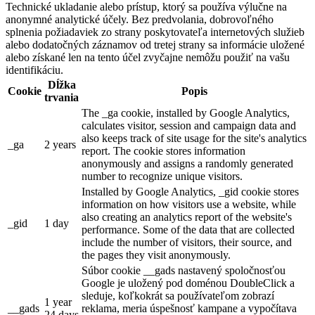
Technické ukladanie alebo prístup, ktorý sa používa výlučne na
anonymné analytické účely. Bez predvolania, dobrovoľného
splnenia požiadaviek zo strany poskytovateľa internetových služieb
alebo dodatočných záznamov od tretej strany sa informácie uložené
alebo získané len na tento účel zvyčajne nemôžu použiť na vašu
identifikáciu.
Dĺžka
Cookie
Popis
trvania
The _ga cookie, installed by Google Analytics,
calculates visitor, session and campaign data and
also keeps track of site usage for the site's analytics
_ga
2 years
report. The cookie stores information
anonymously and assigns a randomly generated
number to recognize unique visitors.
Installed by Google Analytics, _gid cookie stores
information on how visitors use a website, while
also creating an analytics report of the website's
_gid
1 day
performance. Some of the data that are collected
include the number of visitors, their source, and
the pages they visit anonymously.
Súbor cookie __gads nastavený spoločnosťou
Google je uložený pod doménou DoubleClick a
sleduje, koľkokrát sa používateľom zobrazí
1 year
__gads
reklama, meria úspešnosť kampane a vypočítava
24 days