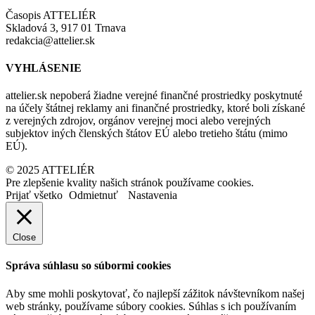
Časopis ATTELIÉR
Skladová 3, 917 01 Trnava
redakcia@attelier.sk
VYHLÁSENIE
attelier.sk nepoberá žiadne verejné finančné prostriedky poskytnuté
na účely štátnej reklamy ani finančné prostriedky, ktoré boli získané
z verejných zdrojov, orgánov verejnej moci alebo verejných
subjektov iných členských štátov EÚ alebo tretieho štátu (mimo
EÚ).
© 2025 ATTELIÉR
Pre zlepšenie kvality našich stránok používame cookies.
Prijať všetko
Odmietnuť
Nastavenia
Close
Správa súhlasu so súbormi cookies
Aby sme mohli poskytovať, čo najlepší zážitok návštevníkom našej
web stránky, používame súbory cookies. Súhlas s ich používaním