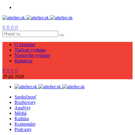
O časopise
Tlačené vydania
Najnovšie vydanie
Redakcia
29
júl
2026
Spoločnosť
Rozhovory
Analýzy
Médiá
Kultúra
Komentáre
Podcasty