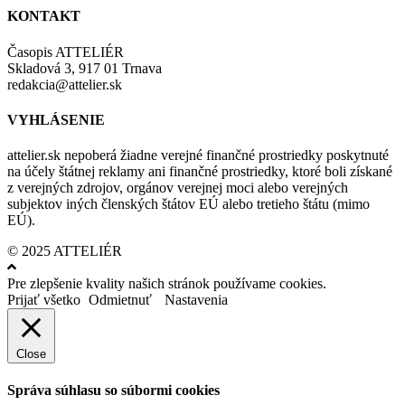
KONTAKT
Časopis ATTELIÉR
Skladová 3, 917 01 Trnava
redakcia@attelier.sk
VYHLÁSENIE
attelier.sk nepoberá žiadne verejné finančné prostriedky poskytnuté
na účely štátnej reklamy ani finančné prostriedky, ktoré boli získané
z verejných zdrojov, orgánov verejnej moci alebo verejných
subjektov iných členských štátov EÚ alebo tretieho štátu (mimo
EÚ).
© 2025 ATTELIÉR
Pre zlepšenie kvality našich stránok používame cookies.
Prijať všetko
Odmietnuť
Nastavenia
Close
Správa súhlasu so súbormi cookies