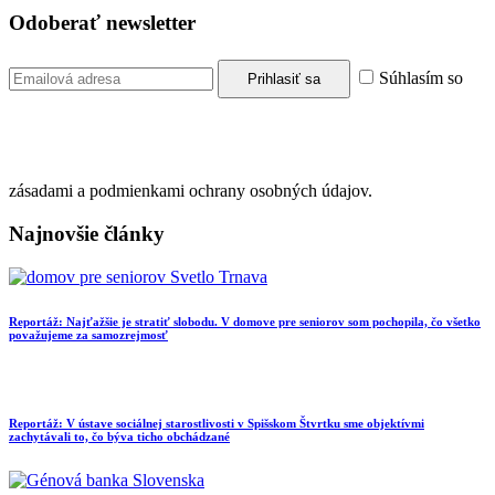
Odoberať newsletter
Súhlasím so
zásadami a podmienkami ochrany osobných údajov.
Najnovšie články
Reportáž: Najťažšie je stratiť slobodu. V domove pre seniorov som pochopila, čo všetko
považujeme za samozrejmosť
Reportáž: V ústave sociálnej starostlivosti v Spišskom Štvrtku sme objektívmi
zachytávali to, čo býva ticho obchádzané