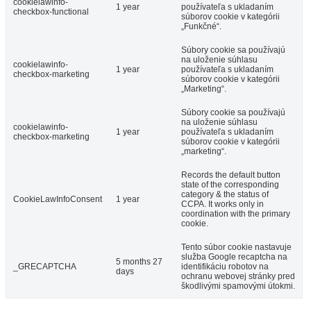
cookielawinfo-
1 year
používateľa s ukladaním
checkbox-functional
súborov cookie v kategórii
„Funkčné“.
Súbory cookie sa používajú
na uloženie súhlasu
cookielawinfo-
1 year
používateľa s ukladaním
checkbox-marketing
súborov cookie v kategórii
„Marketing“.
Súbory cookie sa používajú
na uloženie súhlasu
cookielawinfo-
1 year
používateľa s ukladaním
checkbox-marketing
súborov cookie v kategórii
„marketing“.
Records the default button
state of the corresponding
category & the status of
CookieLawInfoConsent
1 year
CCPA. It works only in
coordination with the primary
cookie.
Tento súbor cookie nastavuje
služba Google recaptcha na
5 months 27
_GRECAPTCHA
identifikáciu robotov na
days
ochranu webovej stránky pred
škodlivými spamovými útokmi.