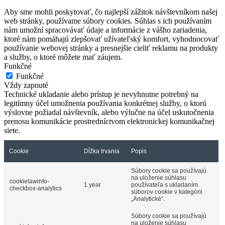
Aby sme mohli poskytovať, čo najlepší zážitok návštevníkom našej
web stránky, používame súbory cookies. Súhlas s ich používaním
nám umožní spracovávať údaje a informácie z vášho zariadenia,
ktoré nám pomáhajú zlepšovať užívateľský komfort, vyhodnocovať
používanie webovej stránky a presnejšie cieliť reklamu na produkty
a služby, o ktoré môžete mať záujem.
Funkčné
Funkčné
Vždy zapnuté
Technické ukladanie alebo prístup je nevyhnutne potrebný na
legitímny účel umožnenia používania konkrétnej služby, o ktorú
výslovne požiadal návštevník, alebo výlučne na účel uskutočnenia
prenosu komunikácie prostredníctvom elektronickej komunikačnej
siete.
Cookie
Dĺžka trvania
Popis
Súbory cookie sa používajú
na uloženie súhlasu
cookielawinfo-
1 year
používateľa s ukladaním
checkbox-analytics
súborov cookie v kategórii
„Analytické“.
Súbory cookie sa používajú
na uloženie súhlasu