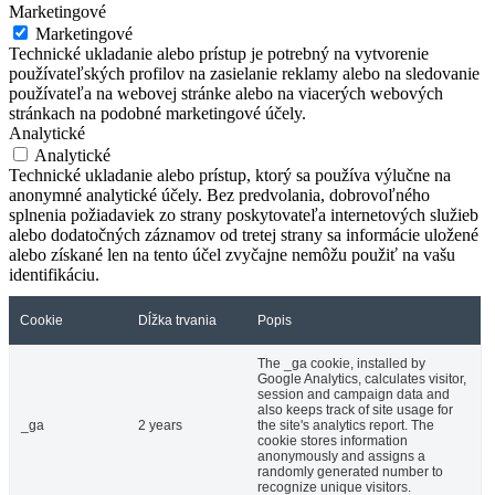
Marketingové
Marketingové
Technické ukladanie alebo prístup je potrebný na vytvorenie
používateľských profilov na zasielanie reklamy alebo na sledovanie
používateľa na webovej stránke alebo na viacerých webových
stránkach na podobné marketingové účely.
Analytické
Analytické
Technické ukladanie alebo prístup, ktorý sa používa výlučne na
anonymné analytické účely. Bez predvolania, dobrovoľného
splnenia požiadaviek zo strany poskytovateľa internetových služieb
alebo dodatočných záznamov od tretej strany sa informácie uložené
alebo získané len na tento účel zvyčajne nemôžu použiť na vašu
identifikáciu.
Cookie
Dĺžka trvania
Popis
The _ga cookie, installed by
Google Analytics, calculates visitor,
session and campaign data and
also keeps track of site usage for
_ga
2 years
the site's analytics report. The
cookie stores information
anonymously and assigns a
randomly generated number to
recognize unique visitors.