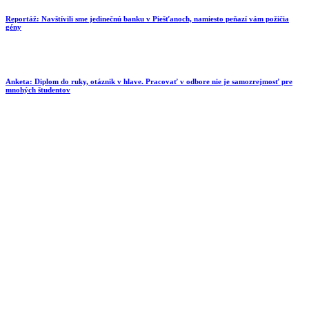
Reportáž: Navštívili sme jedinečnú banku v Piešťanoch, namiesto peňazí vám požičia
gény
Anketa: Diplom do ruky, otáznik v hlave. Pracovať v odbore nie je samozrejmosť pre
mnohých študentov