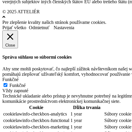
verejných subjektov iných členských štátov EÚ alebo tretieho štátu 
© 2025 ATTELIÉR
Pre zlepšenie kvality našich stránok používame cookies.
Prijať všetko
Odmietnuť
Nastavenia
Close
Správa súhlasu so súbormi cookies
Aby sme mohli poskytovať, čo najlepší zážitok návštevníkom našej w
pomáhajú zlepšovať užívateľský komfort, vyhodnocovať používanie we
Funkčné
Funkčné
Vždy zapnuté
Technické ukladanie alebo prístup je nevyhnutne potrebný na legitím
komunikácie prostredníctvom elektronickej komunikačnej siete.
Cookie
Dĺžka trvania
cookielawinfo-checkbox-analytics
1 year
Súbory cookie 
cookielawinfo-checkbox-functional
1 year
Súbory cookie 
cookielawinfo-checkbox-marketing
1 year
Súbory cookie 