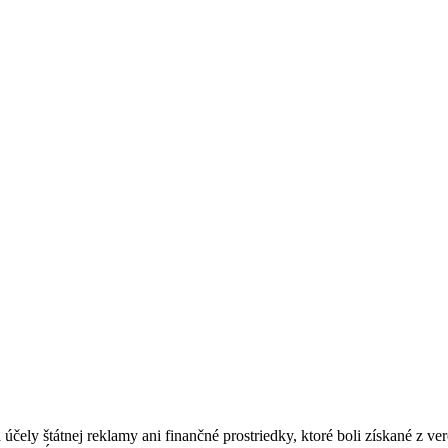
ásadami a podmienkami ochrany osobných údajov.
 účely štátnej reklamy ani finančné prostriedky, ktoré boli získané z v