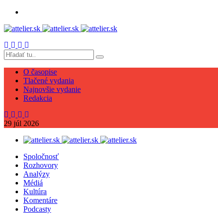
O časopise
Tlačené vydania
Najnovšie vydanie
Redakcia
29
júl
2026
Spoločnosť
Rozhovory
Analýzy
Médiá
Kultúra
Komentáre
Podcasty