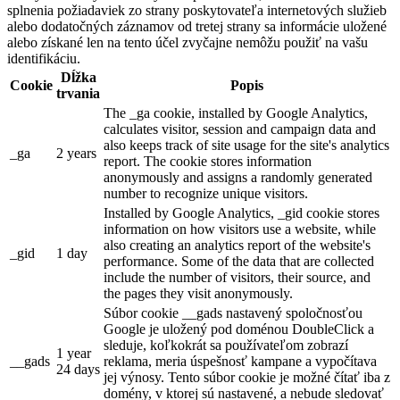
splnenia požiadaviek zo strany poskytovateľa internetových služieb
alebo dodatočných záznamov od tretej strany sa informácie uložené
alebo získané len na tento účel zvyčajne nemôžu použiť na vašu
identifikáciu.
Dĺžka
Cookie
Popis
trvania
The _ga cookie, installed by Google Analytics,
calculates visitor, session and campaign data and
also keeps track of site usage for the site's analytics
_ga
2 years
report. The cookie stores information
anonymously and assigns a randomly generated
number to recognize unique visitors.
Installed by Google Analytics, _gid cookie stores
information on how visitors use a website, while
also creating an analytics report of the website's
_gid
1 day
performance. Some of the data that are collected
include the number of visitors, their source, and
the pages they visit anonymously.
Súbor cookie __gads nastavený spoločnosťou
Google je uložený pod doménou DoubleClick a
sleduje, koľkokrát sa používateľom zobrazí
1 year
__gads
reklama, meria úspešnosť kampane a vypočítava
24 days
jej výnosy. Tento súbor cookie je možné čítať iba z
domény, v ktorej sú nastavené, a nebude sledovať