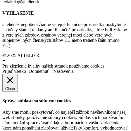
redakcia@attelier.sk
VYHLÁSENIE
attelier.sk nepoberá žiadne verejné finančné prostriedky poskytnuté
na účely štátnej reklamy ani finančné prostriedky, ktoré boli získané
z verejných zdrojov, orgánov verejnej moci alebo verejných
subjektov iných členských štátov EÚ alebo tretieho štátu (mimo
EÚ).
© 2025 ATTELIÉR
Pre zlepšenie kvality našich stránok používame cookies.
Prijať všetko
Odmietnuť
Nastavenia
Close
Správa súhlasu so súbormi cookies
Aby sme mohli poskytovať, čo najlepší zážitok návštevníkom našej
web stránky, používame súbory cookies. Súhlas s ich používaním
nám umožní spracovávať údaje a informácie z vášho zariadenia,
ktoré nám pomáhajú zlepšovať užívateľský komfort, vyhodnocovať