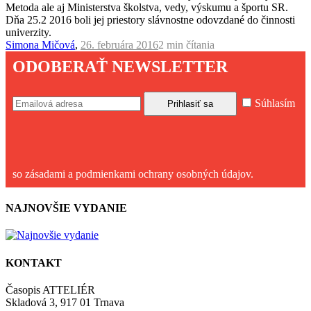
Metoda ale aj Ministerstva školstva, vedy, výskumu a športu SR.
Dňa 25.2 2016 boli jej priestory slávnostne odovzdané do činnosti
univerzity.
Simona Mičová
,
26. februára 2016
2 min
čítania
ODOBERAŤ NEWSLETTER
Súhlasím
so zásadami a podmienkami ochrany osobných údajov.
NAJNOVŠIE VYDANIE
KONTAKT
Časopis ATTELIÉR
Skladová 3, 917 01 Trnava