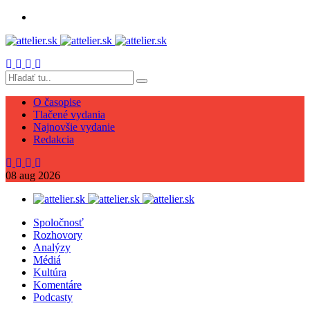
O časopise
Tlačené vydania
Najnovšie vydanie
Redakcia
08
aug
2026
Spoločnosť
Rozhovory
Analýzy
Médiá
Kultúra
Komentáre
Podcasty