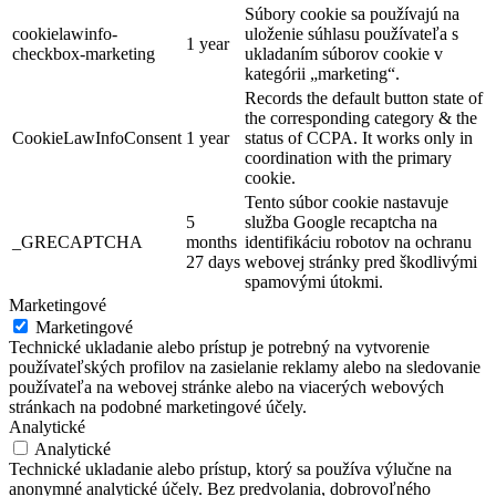
Súbory cookie sa používajú na
cookielawinfo-
uloženie súhlasu používateľa s
1 year
checkbox-marketing
ukladaním súborov cookie v
kategórii „marketing“.
Records the default button state of
the corresponding category & the
CookieLawInfoConsent
1 year
status of CCPA. It works only in
coordination with the primary
cookie.
Tento súbor cookie nastavuje
5
služba Google recaptcha na
_GRECAPTCHA
months
identifikáciu robotov na ochranu
27 days
webovej stránky pred škodlivými
spamovými útokmi.
Marketingové
Marketingové
Technické ukladanie alebo prístup je potrebný na vytvorenie
používateľských profilov na zasielanie reklamy alebo na sledovanie
používateľa na webovej stránke alebo na viacerých webových
stránkach na podobné marketingové účely.
Analytické
Analytické
Technické ukladanie alebo prístup, ktorý sa používa výlučne na
anonymné analytické účely. Bez predvolania, dobrovoľného