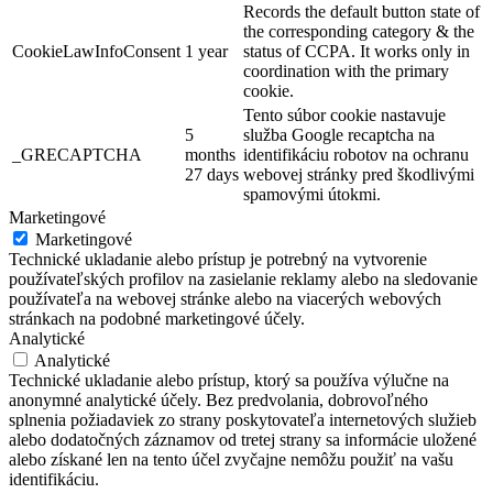
Records the default button state of
the corresponding category & the
CookieLawInfoConsent
1 year
status of CCPA. It works only in
coordination with the primary
cookie.
Tento súbor cookie nastavuje
5
služba Google recaptcha na
_GRECAPTCHA
months
identifikáciu robotov na ochranu
27 days
webovej stránky pred škodlivými
spamovými útokmi.
Marketingové
Marketingové
Technické ukladanie alebo prístup je potrebný na vytvorenie
používateľských profilov na zasielanie reklamy alebo na sledovanie
používateľa na webovej stránke alebo na viacerých webových
stránkach na podobné marketingové účely.
Analytické
Analytické
Technické ukladanie alebo prístup, ktorý sa používa výlučne na
anonymné analytické účely. Bez predvolania, dobrovoľného
splnenia požiadaviek zo strany poskytovateľa internetových služieb
alebo dodatočných záznamov od tretej strany sa informácie uložené
alebo získané len na tento účel zvyčajne nemôžu použiť na vašu
identifikáciu.