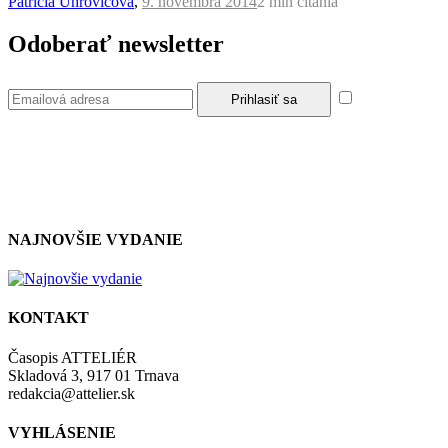
Patrícia Uhrovičová
,
9. novembra 2014
2 min
čítania
Odoberať newsletter
Súhlasím so
zásadami a podmienkami ochrany osobných údajov.
NAJNOVŠIE VYDANIE
KONTAKT
Časopis ATTELIÉR
Skladová 3, 917 01 Trnava
redakcia@attelier.sk
VYHLÁSENIE