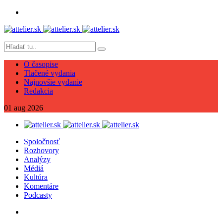
O časopise
Tlačené vydania
Najnovšie vydanie
Redakcia
01
aug
2026
Spoločnosť
Rozhovory
Analýzy
Médiá
Kultúra
Komentáre
Podcasty