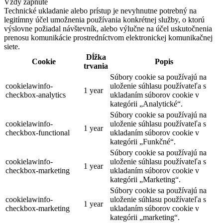
Vždy zapnuté
Technické ukladanie alebo prístup je nevyhnutne potrebný na
legitímny účel umožnenia používania konkrétnej služby, o ktorú
výslovne požiadal návštevník, alebo výlučne na účel uskutočnenia
prenosu komunikácie prostredníctvom elektronickej komunikačnej
siete.
Dĺžka
Cookie
Popis
trvania
Súbory cookie sa používajú na
cookielawinfo-
uloženie súhlasu používateľa s
1 year
checkbox-analytics
ukladaním súborov cookie v
kategórii „Analytické“.
Súbory cookie sa používajú na
cookielawinfo-
uloženie súhlasu používateľa s
1 year
checkbox-functional
ukladaním súborov cookie v
kategórii „Funkčné“.
Súbory cookie sa používajú na
cookielawinfo-
uloženie súhlasu používateľa s
1 year
checkbox-marketing
ukladaním súborov cookie v
kategórii „Marketing“.
Súbory cookie sa používajú na
cookielawinfo-
uloženie súhlasu používateľa s
1 year
checkbox-marketing
ukladaním súborov cookie v
kategórii „marketing“.