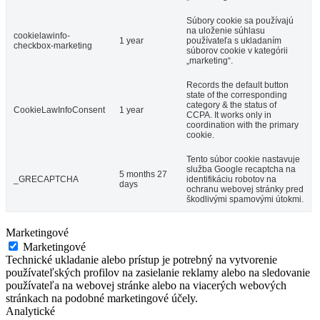
Súbory cookie sa používajú
na uloženie súhlasu
cookielawinfo-
1 year
používateľa s ukladaním
checkbox-marketing
súborov cookie v kategórii
„marketing“.
Records the default button
state of the corresponding
category & the status of
CookieLawInfoConsent
1 year
CCPA. It works only in
coordination with the primary
cookie.
Tento súbor cookie nastavuje
služba Google recaptcha na
5 months 27
_GRECAPTCHA
identifikáciu robotov na
days
ochranu webovej stránky pred
škodlivými spamovými útokmi.
Marketingové
Marketingové
Technické ukladanie alebo prístup je potrebný na vytvorenie
používateľských profilov na zasielanie reklamy alebo na sledovanie
používateľa na webovej stránke alebo na viacerých webových
stránkach na podobné marketingové účely.
Analytické