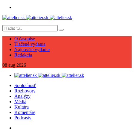
O časopise
Tlačené vydania
Najnovšie vydanie
Redakcia
08
aug
2026
Spoločnosť
Rozhovory
Analýzy
Médiá
Kultúra
Komentáre
Podcasty