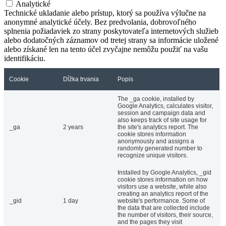
Analytické
Technické ukladanie alebo prístup, ktorý sa používa výlučne na
anonymné analytické účely. Bez predvolania, dobrovoľného
splnenia požiadaviek zo strany poskytovateľa internetových služieb
alebo dodatočných záznamov od tretej strany sa informácie uložené
alebo získané len na tento účel zvyčajne nemôžu použiť na vašu
identifikáciu.
Cookie
Dĺžka trvania
Popis
The _ga cookie, installed by
Google Analytics, calculates visitor,
session and campaign data and
also keeps track of site usage for
_ga
2 years
the site's analytics report. The
cookie stores information
anonymously and assigns a
randomly generated number to
recognize unique visitors.
Installed by Google Analytics, _gid
cookie stores information on how
visitors use a website, while also
creating an analytics report of the
_gid
1 day
website's performance. Some of
the data that are collected include
the number of visitors, their source,
and the pages they visit