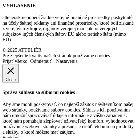
VYHLÁSENIE
attelier.sk nepoberá žiadne verejné finančné prostriedky poskytnuté
na účely štátnej reklamy ani finančné prostriedky, ktoré boli získané
z verejných zdrojov, orgánov verejnej moci alebo verejných
subjektov iných členských štátov EÚ alebo tretieho štátu (mimo
EÚ).
© 2025 ATTELIÉR
Pre zlepšenie kvality našich stránok používame cookies.
Prijať všetko
Odmietnuť
Nastavenia
Close
Správa súhlasu so súbormi cookies
Aby sme mohli poskytovať, čo najlepší zážitok návštevníkom našej
web stránky, používame súbory cookies. Súhlas s ich používaním
nám umožní spracovávať údaje a informácie z vášho zariadenia,
ktoré nám pomáhajú zlepšovať užívateľský komfort, vyhodnocovať
používanie webovej stránky a presnejšie cieliť reklamu na produkty
a služby, o ktoré môžete mať záujem.
Funkčné