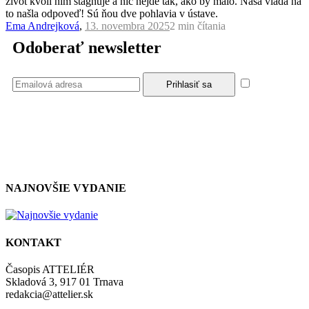
život kvôli ním stagnuje a nič nejde tak, ako by malo. Naša vláda na
to našla odpoveď! Sú ňou dve pohlavia v ústave.
Ema Andrejková
,
13. novembra 2025
2 min
čítania
Odoberať newsletter
Súhlasím
so zásadami a podmienkami ochrany osobných údajov.
NAJNOVŠIE VYDANIE
KONTAKT
Časopis ATTELIÉR
Skladová 3, 917 01 Trnava
redakcia@attelier.sk