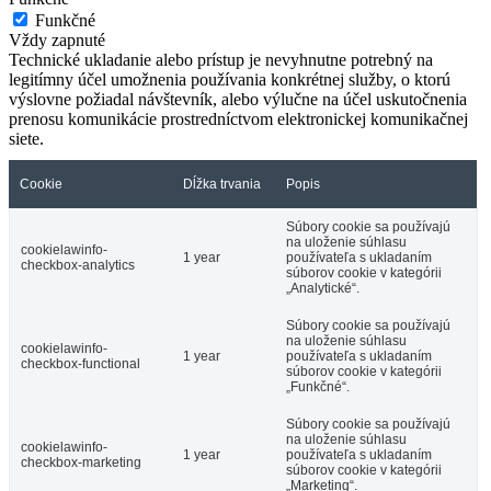
Funkčné
Vždy zapnuté
Technické ukladanie alebo prístup je nevyhnutne potrebný na
legitímny účel umožnenia používania konkrétnej služby, o ktorú
výslovne požiadal návštevník, alebo výlučne na účel uskutočnenia
prenosu komunikácie prostredníctvom elektronickej komunikačnej
siete.
Cookie
Dĺžka trvania
Popis
Súbory cookie sa používajú
na uloženie súhlasu
cookielawinfo-
1 year
používateľa s ukladaním
checkbox-analytics
súborov cookie v kategórii
„Analytické“.
Súbory cookie sa používajú
na uloženie súhlasu
cookielawinfo-
1 year
používateľa s ukladaním
checkbox-functional
súborov cookie v kategórii
„Funkčné“.
Súbory cookie sa používajú
na uloženie súhlasu
cookielawinfo-
1 year
používateľa s ukladaním
checkbox-marketing
súborov cookie v kategórii
„Marketing“.