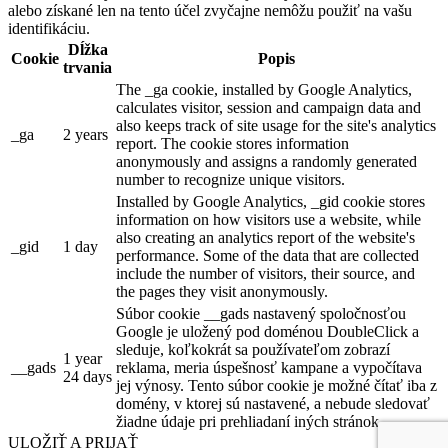
alebo získané len na tento účel zvyčajne nemôžu použiť na vašu
identifikáciu.
Dĺžka
Cookie
Popis
trvania
The _ga cookie, installed by Google Analytics,
calculates visitor, session and campaign data and
also keeps track of site usage for the site's analytics
_ga
2 years
report. The cookie stores information
anonymously and assigns a randomly generated
number to recognize unique visitors.
Installed by Google Analytics, _gid cookie stores
information on how visitors use a website, while
also creating an analytics report of the website's
_gid
1 day
performance. Some of the data that are collected
include the number of visitors, their source, and
the pages they visit anonymously.
Súbor cookie __gads nastavený spoločnosťou
Google je uložený pod doménou DoubleClick a
sleduje, koľkokrát sa používateľom zobrazí
1 year
__gads
reklama, meria úspešnosť kampane a vypočítava
24 days
jej výnosy. Tento súbor cookie je možné čítať iba z
domény, v ktorej sú nastavené, a nebude sledovať
žiadne údaje pri prehliadaní iných stránok.
ULOŽIŤ A PRIJAŤ