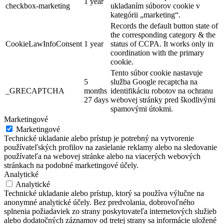
1 year
checkbox-marketing
ukladaním súborov cookie v
kategórii „marketing“.
Records the default button state of
the corresponding category & the
CookieLawInfoConsent
1 year
status of CCPA. It works only in
coordination with the primary
cookie.
Tento súbor cookie nastavuje
5
služba Google recaptcha na
_GRECAPTCHA
months
identifikáciu robotov na ochranu
27 days
webovej stránky pred škodlivými
spamovými útokmi.
Marketingové
Marketingové
Technické ukladanie alebo prístup je potrebný na vytvorenie
používateľských profilov na zasielanie reklamy alebo na sledovanie
používateľa na webovej stránke alebo na viacerých webových
stránkach na podobné marketingové účely.
Analytické
Analytické
Technické ukladanie alebo prístup, ktorý sa používa výlučne na
anonymné analytické účely. Bez predvolania, dobrovoľného
splnenia požiadaviek zo strany poskytovateľa internetových služieb
alebo dodatočných záznamov od tretej strany sa informácie uložené