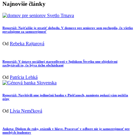
Najnovšie články
Reportáž: Najťažšie je stratiť slobodu. V domove pre seniorov som pochopila, čo všetko
považujeme za samozrejmosť
Od
Rebeka Rajtarová
Reportáž: V ústave sociálnej starostlivosti v Spišskom Štvrtku sme objektívmi
zachytávali to, čo býva ticho obchádzané
Od
Patrícia Lehká
Reportáž: Navštívili sme jedinečnú banku v Piešťanoch, namiesto peňazí vám požičia
gény
Od
Lívia Nemčková
Anketa: Diplom do ruky, otáznik v hlave. Pracovať v odbore nie je samozrejmosť pre
mnohých študentov