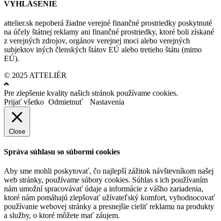
VYHLÁSENIE
attelier.sk nepoberá žiadne verejné finančné prostriedky poskytnuté
na účely štátnej reklamy ani finančné prostriedky, ktoré boli získané
z verejných zdrojov, orgánov verejnej moci alebo verejných
subjektov iných členských štátov EÚ alebo tretieho štátu (mimo
EÚ).
© 2025 ATTELIÉR
Pre zlepšenie kvality našich stránok používame cookies.
Prijať všetko
Odmietnuť
Nastavenia
Close
Správa súhlasu so súbormi cookies
Aby sme mohli poskytovať, čo najlepší zážitok návštevníkom našej
web stránky, používame súbory cookies. Súhlas s ich používaním
nám umožní spracovávať údaje a informácie z vášho zariadenia,
ktoré nám pomáhajú zlepšovať užívateľský komfort, vyhodnocovať
používanie webovej stránky a presnejšie cieliť reklamu na produkty
a služby, o ktoré môžete mať záujem.