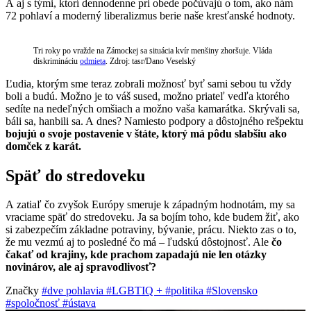
A aj s tými, ktorí dennodenne pri obede počúvajú o tom, ako nám
72 pohlaví a moderný liberalizmus berie naše kresťanské hodnoty.
Tri roky po vražde na Zámockej sa situácia kvír menšiny zhoršuje. Vláda
diskrimináciu
odmieta
. Zdroj: tasr/Dano Veselský
Ľudia, ktorým sme teraz zobrali možnosť byť sami sebou tu vždy
boli a budú. Možno je to váš sused, možno priateľ vedľa ktorého
sedíte na nedeľných omšiach a možno vaša kamarátka. Skrývali sa,
báli sa, hanbili sa. A dnes? Namiesto podpory a dôstojného rešpektu
bojujú o svoje postavenie v štáte, ktorý má pôdu slabšiu ako
domček z karát.
Späť do stredoveku
A zatiaľ čo zvyšok Európy smeruje k západným hodnotám, my sa
vraciame späť do stredoveku. Ja sa bojím toho, kde budem žiť, ako
si zabezpečím základne potraviny, bývanie, prácu. Niekto zas o to,
že mu vezmú aj to posledné čo má – ľudskú dôstojnosť. Ale
čo
čakať od krajiny, kde prachom zapadajú nie len otázky
novinárov, ale aj spravodlivosť?
Značky
#dve pohlavia
#LGBTIQ +
#politika
#Slovensko
#spoločnosť
#ústava