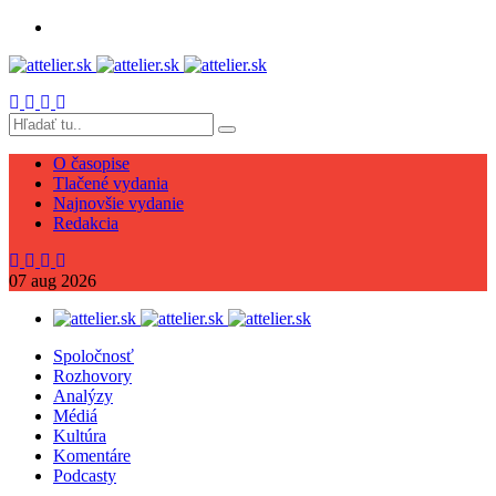
O časopise
Tlačené vydania
Najnovšie vydanie
Redakcia
07
aug
2026
Spoločnosť
Rozhovory
Analýzy
Médiá
Kultúra
Komentáre
Podcasty