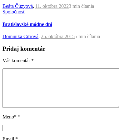
Beáta Čúzyová
,
11. októbra 2022
3 min
čítania
Spoločnosť
Bratislavské módne dni
Dominika Cifrová
,
25. októbra 2015
5 min
čítania
Pridaj komentár
Váš komentár
*
Meno*
*
Email
*