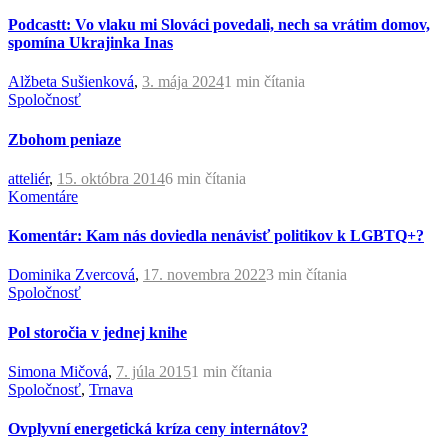
Podcastt: Vo vlaku mi Slováci povedali, nech sa vrátim domov,
spomína Ukrajinka Inas
Alžbeta Sušienková
,
3. mája 2024
1 min
čítania
Spoločnosť
Zbohom peniaze
atteliér
,
15. októbra 2014
6 min
čítania
Komentáre
Komentár: Kam nás doviedla nenávisť politikov k LGBTQ+?
Dominika Zvercová
,
17. novembra 2022
3 min
čítania
Spoločnosť
Pol storočia v jednej knihe
Simona Mičová
,
7. júla 2015
1 min
čítania
Spoločnosť
,
Trnava
Ovplyvní energetická kríza ceny internátov?