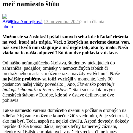
meč namiesto štítu
Ema Andrejková
,
13. novembra 2025
2 min
čítania
Možno ste sa častokrát pýtali samých seba kde hľadať riešenia
na veci, ktoré nás trápia. Veci, z ktorých sa nevieme dostať von,
náš život kvôli ním stagnuje a nič nejde tak, ako by malo. Naša
vláda na to našla odpoveď! Sú ňou dve pohlavia v ústave.
Od nášho nefungujúceho školstva, študentov utekajúcich do
zahraničia, padajúcej omietky v nemocničných izbách či
predraženého masla si môžeme raz a navždy vydýchnuť.
Naše
najväčšie problémy sa totiž vyriešili
v momente, kedy 90
poslancov našej vlády povedalo:
„Áno, Slovensko potrebuje
biologického muža a ženu v ústave.“
Stali sme sa tak prvým
členských štátom v Európe, kde sú v ústave definované dve
pohlavia.
Takže namiesto varenia domáceho džemu a počítania drobných na
zdieľané bývanie môžeme konečne žiť s vedomím, že je všetko tak,
ako má byť. Teda, aspoň na nejakú chvíľu. Aspoň dovtedy, dokedy
nepríde ďalšia konsolidácia, nepoužiteľný kamerový záznam,
letenky za 16-tisíc eur platených z našich vreciek či iné kauzy.