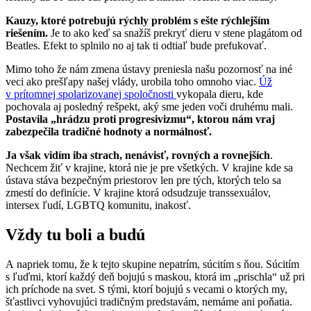
Kauzy, ktoré potrebujú rýchly problém s ešte rýchlejším
riešením.
Je to ako keď sa snažíš prekryť dieru v stene plagátom od
Beatles. Efekt to splnilo no aj tak ti odtiaľ bude prefukovať.
Mimo toho že nám zmena ústavy preniesla našu pozornosť na iné
veci ako prešľapy našej vlády, urobila toho omnoho viac.
Úž
v prítomnej spolarizovanej spoločnosti
vykopala dieru, kde
pochovala aj posledný rešpekt, aký sme jeden voči druhému mali.
Postavila „hrádzu proti progresivizmu“, ktorou nám vraj
zabezpečila tradičné hodnoty a normálnosť.
Ja však vidím iba strach, nenávisť, rovných a rovnejších
.
Nechcem žiť v krajine, ktorá nie je pre všetkých. V krajine kde sa
ústava stáva bezpečným priestorov len pre tých, ktorých telo sa
zmestí do definície. V krajine ktorá odsudzuje transsexuálov,
intersex ľudí, LGBTQ komunitu, inakosť.
Vždy tu boli a budú
A napriek tomu, že k tejto skupine nepatrím, súcitím s ňou. Súcitím
s ľuďmi, ktorí každý deň bojujú s maskou, ktorá im „prischla“ už pri
ich príchode na svet. S tými, ktorí bojujú s vecami o ktorých my,
šťastlivci vyhovujúci tradičným predstavám, nemáme ani poňatia.