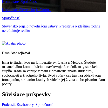
Komentáre
,
Spoločnosť
Komentár: Slovensko je Európa
Spoločnosť
Slovensko prijalo novelizáciu ústavy. Predstava o ideálnej rodine
nereflektuje realitu
Ema Andrejková
Ema je študentkou na Univerzite sv. Cyrila a Metoda. Študuje
masmediálnu komunikáciu a navštevuje 2. ročník magisterského
stupňa. Rada sa venuje témam z prostredia života študentov,
spoločnosti a životného štýlu. Svoj voľný čas trávi za objektívom
fotoaparátu, strihaním krátkych videí z jej života alebo písaním slam
poetry
Súvisiace príspevky
Podcastt
,
Rozhovory
,
Spoločnosť