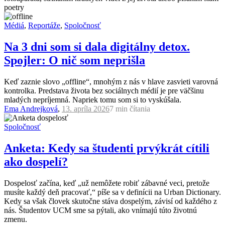
poetry
Médiá
,
Reportáže
,
Spoločnosť
Na 3 dni som si dala digitálny detox.
Spojler: O nič som neprišla
Keď zaznie slovo „offline“, mnohým z nás v hlave zasvieti varovná
kontrolka. Predstava života bez sociálnych médií je pre väčšinu
mladých nepríjemná. Napriek tomu som si to vyskúšala.
Ema Andrejková
,
13. apríla 2026
7 min
čítania
Spoločnosť
Anketa: Kedy sa študenti prvýkrát cítili
ako dospelí?
Dospelosť začína, keď „už nemôžete robiť zábavné veci, pretože
musíte každý deň pracovať,“ píše sa v definícii na Urban Dictionary.
Kedy sa však človek skutočne stáva dospelým, závisí od každého z
nás. Študentov UCM sme sa pýtali, ako vnímajú túto životnú
zmenu.