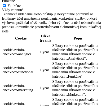
Funkčné
Funkčné
Vždy zapnuté
Technické ukladanie alebo prístup je nevyhnutne potrebný na
legitímny účel umožnenia používania konkrétnej služby, o ktorú
výslovne požiadal návštevník, alebo výlučne na účel uskutočnenia
prenosu komunikácie prostredníctvom elektronickej komunikačnej
siete.
Dĺžka
Cookie
Popis
trvania
Súbory cookie sa používajú na
cookielawinfo-
uloženie súhlasu používateľa s
1 year
checkbox-analytics
ukladaním súborov cookie v
kategórii „Analytické“.
Súbory cookie sa používajú na
cookielawinfo-
uloženie súhlasu používateľa s
1 year
checkbox-functional
ukladaním súborov cookie v
kategórii „Funkčné“.
Súbory cookie sa používajú na
cookielawinfo-
uloženie súhlasu používateľa s
1 year
checkbox-marketing
ukladaním súborov cookie v
kategórii „Marketing“.
Súbory cookie sa používajú na
cookielawinfo-
uloženie súhlasu používateľa s
1 year