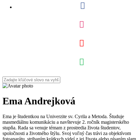
Ema Andrejková
Ema je študentkou na Univerzite sv. Cyrila a Metoda. Študuje
masmediálnu komunikáciu a navštevuje 2. ročník magisterského
stupňa. Rada sa venuje témam z prostredia života študentov,
spoločnosti a životného štýlu. Svoj voľný čas trávi za objektívom
fotoaparátu, strihaním krátkych videí z jej života alebo písaním slam