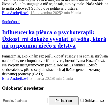
život kvôli ním stagnuje a nič nejde tak, ako by malo. Naša vláda na
to našla odpoveď! Sú ňou dve pohlavia v ústave.
Ema Andrejková
,
13. novembra 2025
2 min
čítania
Spoločnosť
Influencerka píšuca o psychoterapii:
Úzkosť mi dokáže vyvolať aj vôňa, ktorá
mi pripomína niečo z detstva
Pamätám si, ako k nám raz prišli klopať susedy a ja som sa skrývala
na chodbe, neschopná otvoriť im dvere, hovorí Ivana Kozmálová.
Na svojom instagramovom profile, kde má už takmer 12-tisíc
sledovateľov, píše o svojich strachoch aj liečbe generalizovanej
úzkostnej poruchy (GAD).
Ema Andrejková
,
3. marca 2025
8 min
čítania
Odoberať newsletter
Súhlasím so