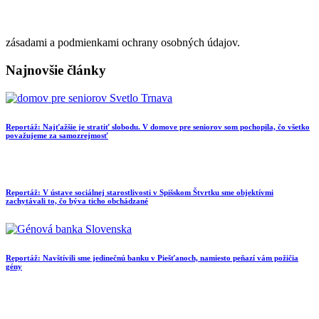
zásadami a podmienkami ochrany osobných údajov.
Najnovšie články
Reportáž: Najťažšie je stratiť slobodu. V domove pre seniorov som pochopila, čo všetko
považujeme za samozrejmosť
Reportáž: V ústave sociálnej starostlivosti v Spišskom Štvrtku sme objektívmi
zachytávali to, čo býva ticho obchádzané
Reportáž: Navštívili sme jedinečnú banku v Piešťanoch, namiesto peňazí vám požičia
gény