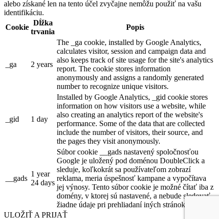
alebo získané len na tento účel zvyčajne nemôžu použiť na vašu
identifikáciu.
Dĺžka
Cookie
Popis
trvania
The _ga cookie, installed by Google Analytics,
calculates visitor, session and campaign data and
also keeps track of site usage for the site's analytics
_ga
2 years
report. The cookie stores information
anonymously and assigns a randomly generated
number to recognize unique visitors.
Installed by Google Analytics, _gid cookie stores
information on how visitors use a website, while
also creating an analytics report of the website's
_gid
1 day
performance. Some of the data that are collected
include the number of visitors, their source, and
the pages they visit anonymously.
Súbor cookie __gads nastavený spoločnosťou
Google je uložený pod doménou DoubleClick a
sleduje, koľkokrát sa používateľom zobrazí
1 year
__gads
reklama, meria úspešnosť kampane a vypočítava
24 days
jej výnosy. Tento súbor cookie je možné čítať iba z
domény, v ktorej sú nastavené, a nebude sledovať
žiadne údaje pri prehliadaní iných stránok.
ULOŽIŤ A PRIJAŤ