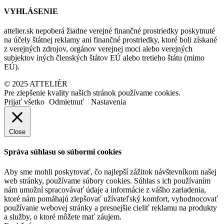
VYHLÁSENIE
attelier.sk nepoberá žiadne verejné finančné prostriedky poskytnuté
na účely štátnej reklamy ani finančné prostriedky, ktoré boli získané
z verejných zdrojov, orgánov verejnej moci alebo verejných
subjektov iných členských štátov EÚ alebo tretieho štátu (mimo
EÚ).
© 2025 ATTELIÉR
Pre zlepšenie kvality našich stránok používame cookies.
Prijať všetko
Odmietnuť
Nastavenia
Close
Správa súhlasu so súbormi cookies
Aby sme mohli poskytovať, čo najlepší zážitok návštevníkom našej
web stránky, používame súbory cookies. Súhlas s ich používaním
nám umožní spracovávať údaje a informácie z vášho zariadenia,
ktoré nám pomáhajú zlepšovať užívateľský komfort, vyhodnocovať
používanie webovej stránky a presnejšie cieliť reklamu na produkty
a služby, o ktoré môžete mať záujem.