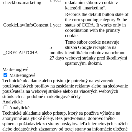
checkbox-marketing
ukladaním súborov cookie v
kategórii „marketing“.
Records the default button state of
the corresponding category & the
CookieLawInfoConsent
1 year
status of CCPA. It works only in
coordination with the primary
cookie.
Tento súbor cookie nastavuje
5
služba Google recaptcha na
_GRECAPTCHA
months
identifikáciu robotov na ochranu
27 days
webovej stránky pred škodlivými
spamovými útokmi.
Marketingové
Marketingové
Technické ukladanie alebo prístup je potrebný na vytvorenie
používateľských profilov na zasielanie reklamy alebo na sledovanie
používateľa na webovej stránke alebo na viacerých webových
stránkach na podobné marketingové účely.
Analytické
Analytické
Technické ukladanie alebo prístup, ktorý sa používa výlučne na
anonymné analytické účely. Bez predvolania, dobrovoľného
splnenia požiadaviek zo strany poskytovateľa internetových služieb
alebo dodatočných záznamov od tretej strany sa informácie uložené