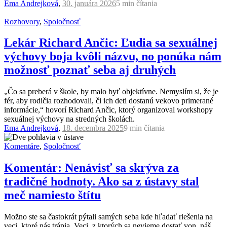
Ema Andrejková
,
30. januára 2026
5 min
čítania
Rozhovory
,
Spoločnosť
Lekár Richard Ančic: Ľudia sa sexuálnej
výchovy boja kvôli názvu, no ponúka nám
možnosť poznať seba aj druhých
„Čo sa preberá v škole, by malo byť objektívne. Nemyslím si, že je
fér, aby rodičia rozhodovali, či ich deti dostanú vekovo primerané
informácie,“ hovorí Richard Ančic, ktorý organizoval workshopy
sexuálnej výchovy na stredných školách.
Ema Andrejková
,
18. decembra 2025
9 min
čítania
Komentáre
,
Spoločnosť
Komentár: Nenávisť sa skrýva za
tradičné hodnoty. Ako sa z ústavy stal
meč namiesto štítu
Možno ste sa častokrát pýtali samých seba kde hľadať riešenia na
veci, ktoré nás trápia. Veci, z ktorých sa nevieme dostať von, náš