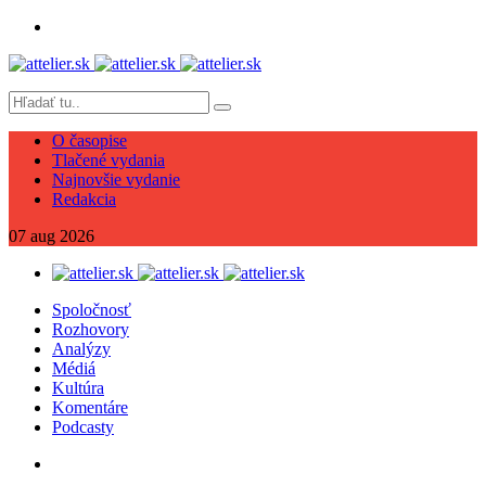
O časopise
Tlačené vydania
Najnovšie vydanie
Redakcia
07
aug
2026
Spoločnosť
Rozhovory
Analýzy
Médiá
Kultúra
Komentáre
Podcasty