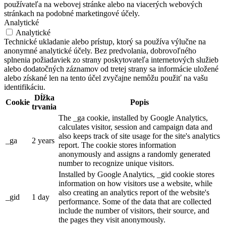
používateľa na webovej stránke alebo na viacerých webových
stránkach na podobné marketingové účely.
Analytické
Analytické
Technické ukladanie alebo prístup, ktorý sa používa výlučne na
anonymné analytické účely. Bez predvolania, dobrovoľného
splnenia požiadaviek zo strany poskytovateľa internetových služieb
alebo dodatočných záznamov od tretej strany sa informácie uložené
alebo získané len na tento účel zvyčajne nemôžu použiť na vašu
identifikáciu.
Dĺžka
Cookie
Popis
trvania
The _ga cookie, installed by Google Analytics,
calculates visitor, session and campaign data and
also keeps track of site usage for the site's analytics
_ga
2 years
report. The cookie stores information
anonymously and assigns a randomly generated
number to recognize unique visitors.
Installed by Google Analytics, _gid cookie stores
information on how visitors use a website, while
also creating an analytics report of the website's
_gid
1 day
performance. Some of the data that are collected
include the number of visitors, their source, and
the pages they visit anonymously.