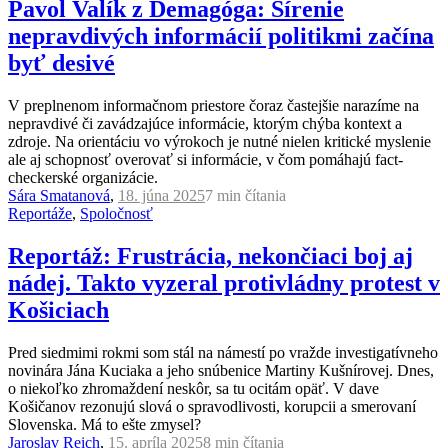
Pavol Valík z Demagóga: Šírenie
nepravdivých informácií politikmi začína
byť desivé
V preplnenom informačnom priestore čoraz častejšie narazíme na
nepravdivé či zavádzajúce informácie, ktorým chýba kontext a
zdroje. Na orientáciu vo výrokoch je nutné nielen kritické myslenie
ale aj schopnosť overovať si informácie, v čom pomáhajú fact-
checkerské organizácie.
Sára Smatanová
,
18. júna 2025
7 min
čítania
Reportáže
,
Spoločnosť
Reportáž: Frustrácia, nekončiaci boj aj
nádej. Takto vyzeral protivládny protest v
Košiciach
Pred siedmimi rokmi som stál na námestí po vražde investigatívneho
novinára Jána Kuciaka a jeho snúbenice Martiny Kušnírovej. Dnes,
o niekoľko zhromaždení neskôr, sa tu ocitám opäť. V dave
Košičanov rezonujú slová o spravodlivosti, korupcii a smerovaní
Slovenska. Má to ešte zmysel?
Jaroslav Reich
,
15. apríla 2025
8 min
čítania