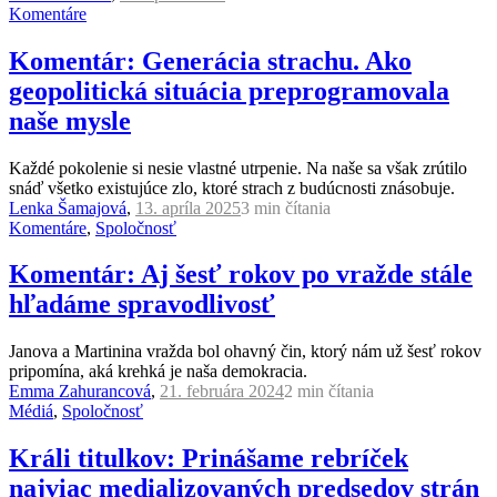
Komentáre
Komentár: Generácia strachu. Ako
geopolitická situácia preprogramovala
naše mysle
Každé pokolenie si nesie vlastné utrpenie. Na naše sa však zrútilo
snáď všetko existujúce zlo, ktoré strach z budúcnosti znásobuje.
Lenka Šamajová
,
13. apríla 2025
3 min
čítania
Komentáre
,
Spoločnosť
Komentár: Aj šesť rokov po vražde stále
hľadáme spravodlivosť
Janova a Martinina vražda bol ohavný čin, ktorý nám už šesť rokov
pripomína, aká krehká je naša demokracia.
Emma Zahurancová
,
21. februára 2024
2 min
čítania
Médiá
,
Spoločnosť
Králi titulkov: Prinášame rebríček
najviac medializovaných predsedov strán