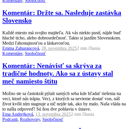
Komentáre
,
Spoločnosť
Komentár: Držte sa. Nasleduje zastávka
Slovensko
Každé miesto má svojho majiteľa. Ak vás niekto pustí, nájde buď
hluché ticho, alebo dobrosrdečnosť. Takto si jazdím Slovenskom.
Medzi ľahostajnosťou a láskavosťou.
Emma Zahurancová
,
28. novembra 2025
2 min
čítania
Komentáre
,
Spoločnosť
Komentár: Nenávisť sa skrýva za
tradičné hodnoty. Ako sa z ústavy stal
meč namiesto štítu
Možno ste sa častokrát pýtali samých seba kde hľadať riešenia na
veci, ktoré nás trápia. Veci, z ktorých sa nevieme dostať von, náš
život kvôli ním stagnuje a nič nejde tak, ako by malo. Naša vláda na
to našla odpoveď! Sú ňou dve pohlavia v ústave.
Ema Andrejková
,
13. novembra 2025
2 min
čítania
Podcastt
,
Rozhovory
,
Spoločnosť