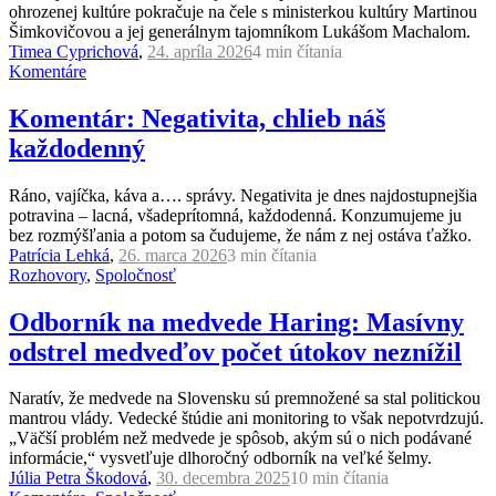
ohrozenej kultúre pokračuje na čele s ministerkou kultúry Martinou
Šimkovičovou a jej generálnym tajomníkom Lukášom Machalom.
Timea Cyprichová
,
24. apríla 2026
4 min
čítania
Komentáre
Komentár: Negativita, chlieb náš
každodenný
Ráno, vajíčka, káva a…. správy. Negativita je dnes najdostupnejšia
potravina – lacná, všadeprítomná, každodenná. Konzumujeme ju
bez rozmýšľania a potom sa čudujeme, že nám z nej ostáva ťažko.
Patrícia Lehká
,
26. marca 2026
3 min
čítania
Rozhovory
,
Spoločnosť
Odborník na medvede Haring: Masívny
odstrel medveďov počet útokov neznížil
Naratív, že medvede na Slovensku sú premnožené sa stal politickou
mantrou vlády. Vedecké štúdie ani monitoring to však nepotvrdzujú.
„Väčší problém než medvede je spôsob, akým sú o nich podávané
informácie,“ vysvetľuje dlhoročný odborník na veľké šelmy.
Júlia Petra Škodová
,
30. decembra 2025
10 min
čítania