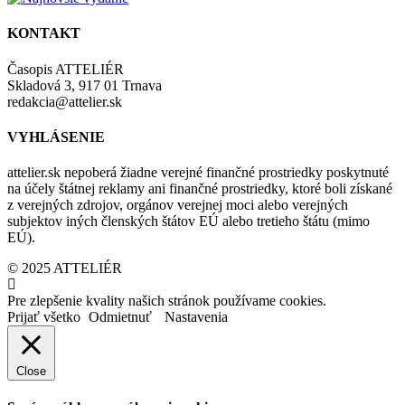
KONTAKT
Časopis ATTELIÉR
Skladová 3, 917 01 Trnava
redakcia@attelier.sk
VYHLÁSENIE
attelier.sk nepoberá žiadne verejné finančné prostriedky poskytnuté
na účely štátnej reklamy ani finančné prostriedky, ktoré boli získané
z verejných zdrojov, orgánov verejnej moci alebo verejných
subjektov iných členských štátov EÚ alebo tretieho štátu (mimo
EÚ).
© 2025 ATTELIÉR
Pre zlepšenie kvality našich stránok používame cookies.
Prijať všetko
Odmietnuť
Nastavenia
Close