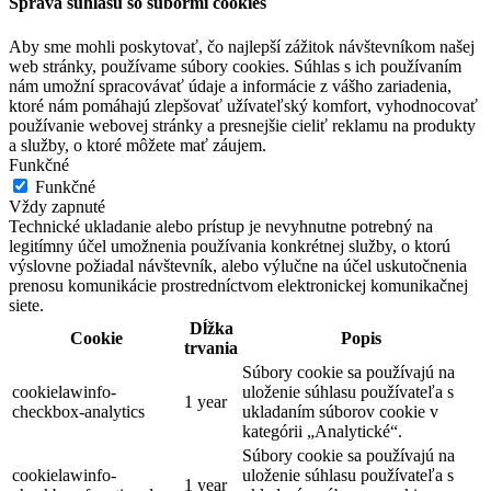
Správa súhlasu so súbormi cookies
Aby sme mohli poskytovať, čo najlepší zážitok návštevníkom našej
web stránky, používame súbory cookies. Súhlas s ich používaním
nám umožní spracovávať údaje a informácie z vášho zariadenia,
ktoré nám pomáhajú zlepšovať užívateľský komfort, vyhodnocovať
používanie webovej stránky a presnejšie cieliť reklamu na produkty
a služby, o ktoré môžete mať záujem.
Funkčné
Funkčné
Vždy zapnuté
Technické ukladanie alebo prístup je nevyhnutne potrebný na
legitímny účel umožnenia používania konkrétnej služby, o ktorú
výslovne požiadal návštevník, alebo výlučne na účel uskutočnenia
prenosu komunikácie prostredníctvom elektronickej komunikačnej
siete.
Dĺžka
Cookie
Popis
trvania
Súbory cookie sa používajú na
cookielawinfo-
uloženie súhlasu používateľa s
1 year
checkbox-analytics
ukladaním súborov cookie v
kategórii „Analytické“.
Súbory cookie sa používajú na
cookielawinfo-
uloženie súhlasu používateľa s
1 year