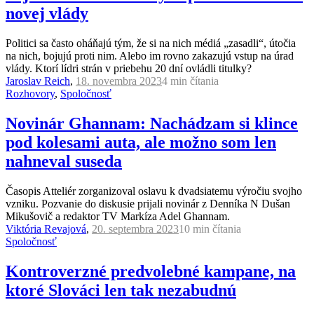
novej vlády
Politici sa často oháňajú tým, že si na nich médiá „zasadli“, útočia
na nich, bojujú proti nim. Alebo im rovno zakazujú vstup na úrad
vlády. Ktorí lídri strán v priebehu 20 dní ovládli titulky?
Jaroslav Reich
,
18. novembra 2023
4 min
čítania
Rozhovory
,
Spoločnosť
Novinár Ghannam: Nachádzam si klince
pod kolesami auta, ale možno som len
nahneval suseda
Časopis Atteliér zorganizoval oslavu k dvadsiatemu výročiu svojho
vzniku. Pozvanie do diskusie prijali novinár z Denníka N Dušan
Mikušovič a redaktor TV Markíza Adel Ghannam.
Viktória Revajová
,
20. septembra 2023
10 min
čítania
Spoločnosť
Kontroverzné predvolebné kampane, na
ktoré Slováci len tak nezabudnú