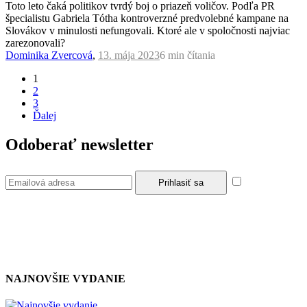
Toto leto čaká politikov tvrdý boj o priazeň voličov. Podľa PR
špecialistu Gabriela Tótha kontroverzné predvolebné kampane na
Slovákov v minulosti nefungovali. Ktoré ale v spoločnosti najviac
zarezonovali?
Dominika Zvercová
,
13. mája 2023
6 min
čítania
1
2
3
Ďalej
Odoberať newsletter
Súhlasím so
zásadami a podmienkami ochrany osobných údajov.
NAJNOVŠIE VYDANIE