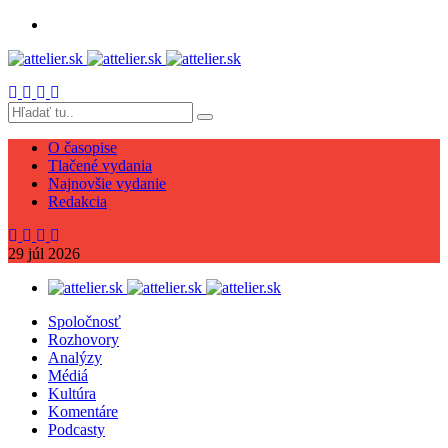
O časopise
Tlačené vydania
Najnovšie vydanie
Redakcia
29
júl
2026
Spoločnosť
Rozhovory
Analýzy
Médiá
Kultúra
Komentáre
Podcasty