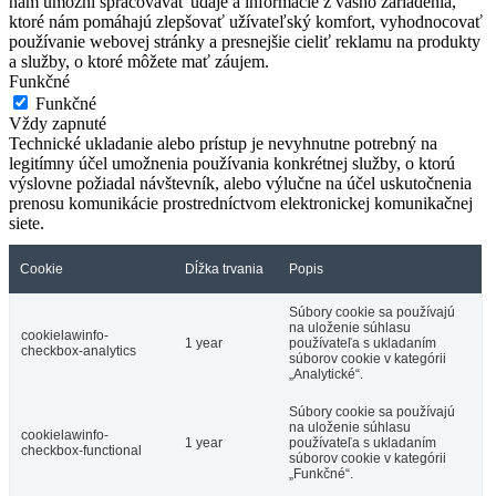
nám umožní spracovávať údaje a informácie z vášho zariadenia,
ktoré nám pomáhajú zlepšovať užívateľský komfort, vyhodnocovať
používanie webovej stránky a presnejšie cieliť reklamu na produkty
a služby, o ktoré môžete mať záujem.
Funkčné
Funkčné
Vždy zapnuté
Technické ukladanie alebo prístup je nevyhnutne potrebný na
legitímny účel umožnenia používania konkrétnej služby, o ktorú
výslovne požiadal návštevník, alebo výlučne na účel uskutočnenia
prenosu komunikácie prostredníctvom elektronickej komunikačnej
siete.
Cookie
Dĺžka trvania
Popis
Súbory cookie sa používajú
na uloženie súhlasu
cookielawinfo-
1 year
používateľa s ukladaním
checkbox-analytics
súborov cookie v kategórii
„Analytické“.
Súbory cookie sa používajú
na uloženie súhlasu
cookielawinfo-
1 year
používateľa s ukladaním
checkbox-functional
súborov cookie v kategórii
„Funkčné“.