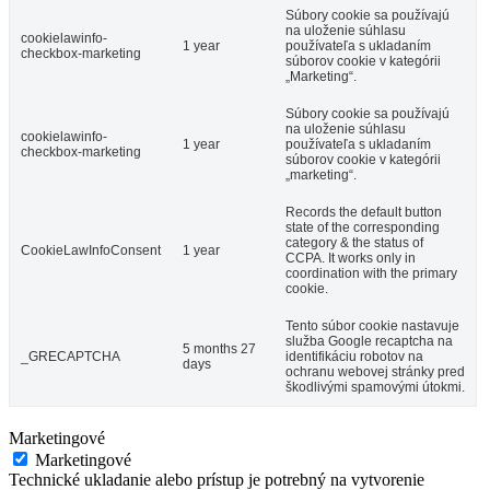
Súbory cookie sa používajú
na uloženie súhlasu
cookielawinfo-
1 year
používateľa s ukladaním
checkbox-marketing
súborov cookie v kategórii
„Marketing“.
Súbory cookie sa používajú
na uloženie súhlasu
cookielawinfo-
1 year
používateľa s ukladaním
checkbox-marketing
súborov cookie v kategórii
„marketing“.
Records the default button
state of the corresponding
category & the status of
CookieLawInfoConsent
1 year
CCPA. It works only in
coordination with the primary
cookie.
Tento súbor cookie nastavuje
služba Google recaptcha na
5 months 27
_GRECAPTCHA
identifikáciu robotov na
days
ochranu webovej stránky pred
škodlivými spamovými útokmi.
Marketingové
Marketingové
Technické ukladanie alebo prístup je potrebný na vytvorenie