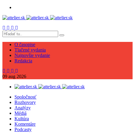
O časopise
Tlačené vydania
Najnovšie vydanie
Redakcia
09
aug
2026
Spoločnosť
Rozhovory
Analýzy
Médiá
Kultúra
Komentáre
Podcasty