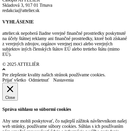
Skladová 3, 917 01 Trnava
redakcia@attelier.sk
VYHLÁSENIE
attelier.sk nepoberá žiadne verejné finančné prostriedky poskytnuté
na účely štátnej reklamy ani finančné prostriedky, ktoré boli získané
z verejných zdrojov, orgánov verejnej moci alebo verejných
subjektov iných členských štátov EÚ alebo tretieho štátu (mimo
EÚ).
© 2025 ATTELIÉR
Pre zlepšenie kvality našich stránok používame cookies.
Prijať všetko
Odmietnuť
Nastavenia
Close
Správa súhlasu so súbormi cookies
Aby sme mohli poskytovať, čo najlepší zážitok návštevníkom našej
web stránky, používame súbory cookies. Súhlas s ich používaním