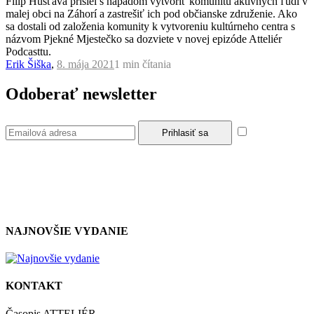
Filip Húšťava prišiel s nápadom vytvoriť komunitu aktívnych ľudí v
malej obci na Záhorí a zastrešiť ich pod občianske združenie. Ako
sa dostali od založenia komunity k vytvoreniu kultúrneho centra s
názvom Pjekné Mjestečko sa dozviete v novej epizóde Atteliér
Podcasttu.
Erik Šiška
,
8. mája 2021
1 min
čítania
Odoberať newsletter
Súhlasím so
zásadami a podmienkami ochrany osobných údajov.
NAJNOVŠIE VYDANIE
KONTAKT
Časopis ATTELIÉR