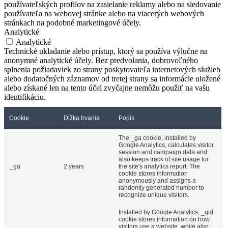
používateľských profilov na zasielanie reklamy alebo na sledovanie
používateľa na webovej stránke alebo na viacerých webových
stránkach na podobné marketingové účely.
Analytické
Analytické
Technické ukladanie alebo prístup, ktorý sa používa výlučne na
anonymné analytické účely. Bez predvolania, dobrovoľného
splnenia požiadaviek zo strany poskytovateľa internetových služieb
alebo dodatočných záznamov od tretej strany sa informácie uložené
alebo získané len na tento účel zvyčajne nemôžu použiť na vašu
identifikáciu.
Cookie
Dĺžka trvania
Popis
The _ga cookie, installed by
Google Analytics, calculates visitor,
session and campaign data and
also keeps track of site usage for
_ga
2 years
the site's analytics report. The
cookie stores information
anonymously and assigns a
randomly generated number to
recognize unique visitors.
Installed by Google Analytics, _gid
cookie stores information on how
visitors use a website, while also