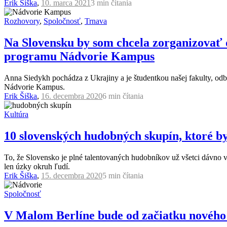
Erik Šiška
,
10. marca 2021
3 min
čítania
Rozhovory
,
Spoločnosť
,
Trnava
Na Slovensku by som chcela zorganizovať d
programu Nádvorie Kampus
Anna Siedykh pochádza z Ukrajiny a je študentkou našej fakulty, odb
Nádvorie Kampus.
Erik Šiška
,
16. decembra 2020
6 min
čítania
Kultúra
10 slovenských hudobných skupín, ktoré by
To, že Slovensko je plné talentovaných hudobníkov už všetci dávno v
len úzky okruh ľudí.
Erik Šiška
,
15. decembra 2020
5 min
čítania
Spoločnosť
V Malom Berlíne bude od začiatku nového 