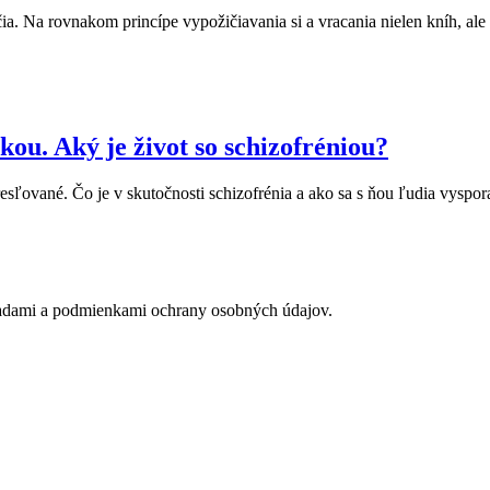
očia. Na rovnakom princípe vypožičiavania si a vracania nielen kníh, ale
tkou. Aký je život so schizofréniou?
sľované. Čo je v skutočnosti schizofrénia a ako sa s ňou ľudia vyspo
adami a podmienkami ochrany osobných údajov.