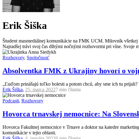
Erik Šiška
Študent masmediálnej komunikácie na FMK UCM. Milovník všetkej kval
Najradšej trávi svoj čas dlhými nočnými rozhovormi pri víne. Svoje mie
Rozhovory
,
Spoločnosť
Absolventka FMK z Ukrajiny hovorí o vojn
„Ľuďom prinášajú toľko bolesti a potom chcú, aby sme ich tu prijali?
Erik Šiška
,
25. marca 2022
7 min
čítania
Podcastt
,
Rozhovory
Hovorca trnavskej nemocnice: Na Slovensku
Hovorca Fakultnej nemocnice v Trnave a doktor na katedre marketing
komunikácie v tejto oblasti.
Erik Šiška
,
4. januára 2022
6 min
čítania