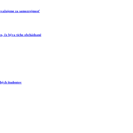
 považujeme za samozrejmosť
 to, čo býva ticho obchádzané
ohých študentov