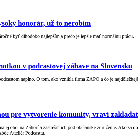
ysoký honorár, už to nerobím
áročné byť dlhodobo najlepším a prečo je lepšie mať normálnu prácu.
otkou v podcastovej zábave na Slovensku
odcastom naplno. O tom, ako vznikla firma ZAPO a čo je najdôležitej
rmou pre vytvorenie komunity, vraví zaklad
alej obci na Záhorí a zastrešiť ich pod občianske združenie. Ako sa do
óde Atteliér Podcasttu.