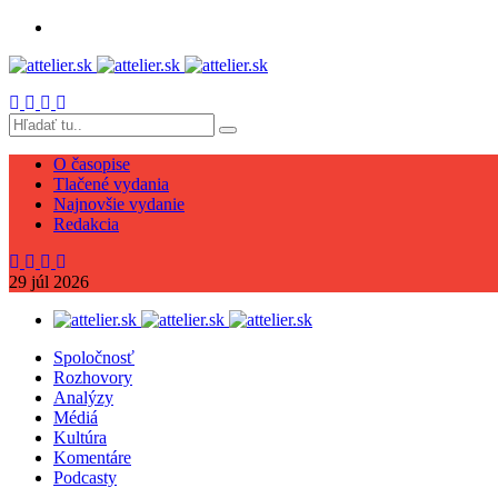
O časopise
Tlačené vydania
Najnovšie vydanie
Redakcia
29
júl
2026
Spoločnosť
Rozhovory
Analýzy
Médiá
Kultúra
Komentáre
Podcasty