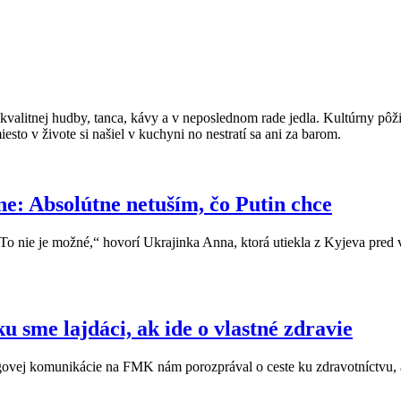
itnej hudby, tanca, kávy a v neposlednom rade jedla. Kultúrny pôžitk
sto v živote si našiel v kuchyni no nestratí sa ani za barom.
e: Absolútne netuším, čo Putin chce
 To nie je možné,“ hovorí Ukrajinka Anna, ktorá utiekla z Kyjeva pred 
 sme lajdáci, ak ide o vlastné zdravie
ovej komunikácie na FMK nám porozprával o ceste ku zdravotníctvu, a