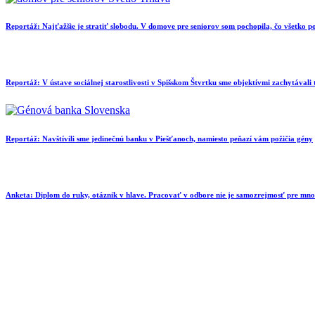
Reportáž: Najťažšie je stratiť slobodu. V domove pre seniorov som pochopila, čo všetko
Reportáž: V ústave sociálnej starostlivosti v Spišskom Štvrtku sme objektívmi zachytávali
Reportáž: Navštívili sme jedinečnú banku v Piešťanoch, namiesto peňazí vám požičia gény
Anketa: Diplom do ruky, otáznik v hlave. Pracovať v odbore nie je samozrejmosť pre mn