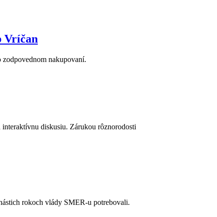
b Vríčan
ku o zodpovednom nakupovaní.
 interaktívnu diskusiu. Zárukou rôznorodosti
anástich rokoch vlády SMER-u potrebovali.