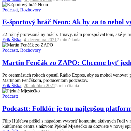
Podcastt
,
Rozhovory
E-športový hráč Neon: Ak by za to nebol v
22-ročný profesionálny hráč z Trnavy, nám porozprával tom, aké je n
Erik Šiška
,
4. decembra 2021
7 min
čítania
Podcastt
,
Rozhovory
Martin Fenčák zo ZAPO: Chceme byť jedn
Po osemnástich rokoch opustil Rádio Expres, aby sa mohol venovať p
Martinom Fenčákom, producentom podcastov.
Erik Šiška
,
20. októbra 2021
5 min
čítania
Podcastt
Podcastt: Folklór je tou najlepšou platfo
Filip Húšťava prišiel s nápadom vytvoriť komunitu aktívnych ľudí v m
kultúrneho centra s názvom Pjekné Mjestečko sa dozviete v novej epiz