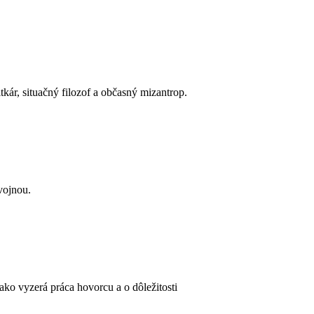
ár, situačný filozof a občasný mizantrop.
vojnou.
ko vyzerá práca hovorcu a o dôležitosti