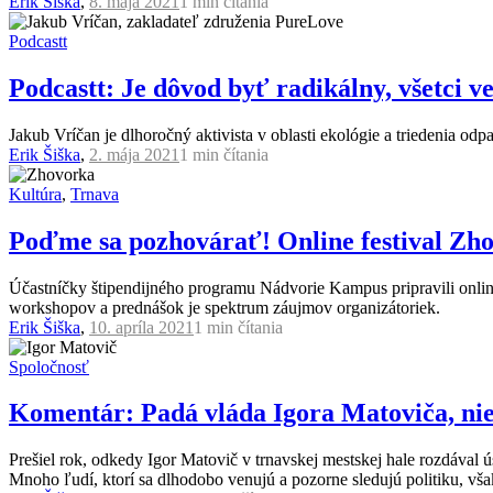
Erik Šiška
,
8. mája 2021
1 min
čítania
Podcastt
Podcastt: Je dôvod byť radikálny, všetci ve
Jakub Vríčan je dlhoročný aktivista v oblasti ekológie a triedenia 
Erik Šiška
,
2. mája 2021
1 min
čítania
Kultúra
,
Trnava
Poďme sa pozhovárať! Online festival Zhov
Účastníčky štipendijného programu Nádvorie Kampus pripravili online 
workshopov a prednášok je spektrum záujmov organizátoriek.
Erik Šiška
,
10. apríla 2021
1 min
čítania
Spoločnosť
Komentár: Padá vláda Igora Matoviča, nieč
Prešiel rok, odkedy Igor Matovič v trnavskej mestskej hale rozdáva
Mnoho ľudí, ktorí sa dlhodobo venujú a pozorne sledujú politiku, vš