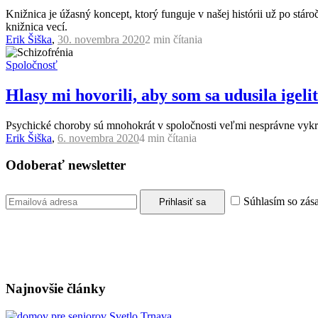
Knižnica je úžasný koncept, ktorý funguje v našej histórii už po stár
knižnica vecí.
Erik Šiška
,
30. novembra 2020
2 min
čítania
Spoločnosť
Hlasy mi hovorili, aby som sa udusila igeli
Psychické choroby sú mnohokrát v spoločnosti veľmi nesprávne vykre
Erik Šiška
,
6. novembra 2020
4 min
čítania
Odoberať newsletter
Súhlasím so zás
Najnovšie články