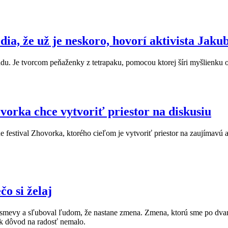
dia, že už je neskoro, hovorí aktivista Jaku
odpadu. Je tvorcom peňaženky z tetrapaku, pomocou ktorej šíri myšlien
orka chce vytvoriť priestor na diskusiu
festival Zhovorka, ktorého cieľom je vytvoriť priestor na zaujímavú a
o si želaj
l úsmevy a sľuboval ľudom, že nastane zmena. Zmena, ktorú sme po dv
ak dôvod na radosť nemalo.