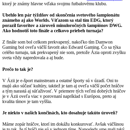
ktorý je známy hlavne vďaka svojmu futbalovému klubu.
Ubehlo len pár týždňov od skončenia svetového šampionátu
známeho aj ako Worlds. Víťazom sa stal tím EDG, ktorý
porazil favoritov a zároveň minuloročných šampiónov DWG.
Ako hodnotíš toto finále a celkovo priebeh turnaja?
Z finále som bol celkom prekvapený, nakoľko tím Damwon
Gaming bol oveľa väčší favorit ako Edward Gaming. Čo sa týka
celého turnaju, tak prekvapený nie som, pretože Ázia oproti zvyšku
sveta vždy napredovala a aj bude.
Prečo to tak je?
V Ázii je e-šport mainstream a ostatné športy sú v úzadí. Oni to
majú ako súčasť kultúry, taktiež je tam aj oveľa väčší počet hráčov
a tým narastá aj súťaživosť. V priemere tých veľmi dobrých hráčov
je v Ázii oveľa viac v porovnaní napríklad s Európou, preto aj
kvalita tímov je tam vyššia.
Je niekto v našich končinách, kto dosahuje takúto úroveň?
Máme zopár hráčov, ktorí im dokážu konkurovať. Avšak väčšinou
je to tak, že tí hráči nie sú v jednom tíme. Naposledy sme mali taký