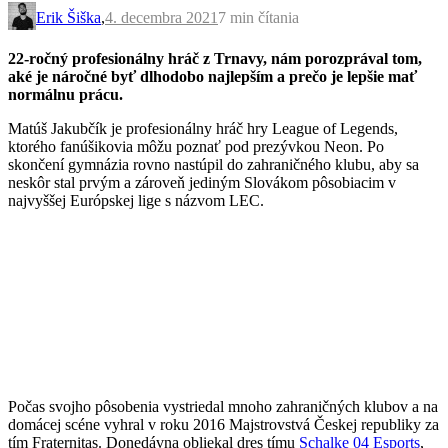
Erik Šiška
,
4. decembra 2021
7 min
čítania
22-ročný profesionálny hráč z Trnavy, nám porozprával tom,
aké je náročné byť dlhodobo najlepším a prečo je lepšie mať
normálnu prácu.
Matúš Jakubčík je profesionálny hráč hry League of Legends,
ktorého fanúšikovia môžu poznať pod prezývkou Neon. Po
skončení gymnázia rovno nastúpil do zahraničného klubu, aby sa
neskôr stal prvým a zároveň jediným Slovákom pôsobiacim v
najvyššej Európskej lige s názvom LEC.
Počas svojho pôsobenia vystriedal mnoho zahraničných klubov a na
domácej scéne vyhral v roku 2016 Majstrovstvá Českej republiky za
tím Fraternitas. Donedávna obliekal dres tímu
Schalke 04 Esports
,