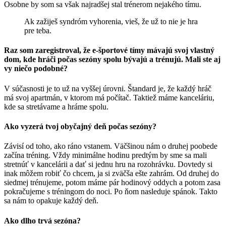
Osobne by som sa však najradšej stal trénerom nejakého tímu.
Ak zažiješ syndróm vyhorenia, vieš, že už to nie je hra
pre teba.
Raz som zaregistroval, že e-športové tímy mávajú svoj vlastný
dom, kde hráči počas sezóny spolu bývajú a trénujú. Mali ste aj
vy niečo podobné?
V súčasnosti je to už na vyššej úrovni. Štandard je, že každý hráč
má svoj apartmán, v ktorom má počítač. Taktiež máme kanceláriu,
kde sa stretávame a hráme spolu.
Ako vyzerá tvoj obyčajný deň počas sezóny?
Závisí od toho, ako ráno vstanem. Väčšinou nám o druhej poobede
začína tréning. Vždy minimálne hodinu predtým by sme sa mali
stretnúť v kancelárii a dať si jednu hru na rozohrávku. Dovtedy si
inak môžem robiť čo chcem, ja si zväčša ešte zahrám. Od druhej do
siedmej trénujeme, potom máme pár hodinový oddych a potom zasa
pokračujeme s tréningom do noci. Po ňom nasleduje spánok. Takto
sa nám to opakuje každý deň.
Ako dlho trvá sezóna?