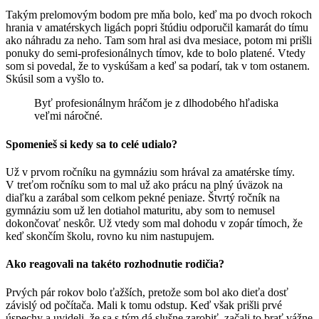
Takým prelomovým bodom pre mňa bolo, keď ma po dvoch rokoch
hrania v amatérskych ligách popri štúdiu odporučil kamarát do tímu
ako náhradu za neho. Tam som hral asi dva mesiace, potom mi prišli
ponuky do semi-profesionálnych tímov, kde to bolo platené. Vtedy
som si povedal, že to vyskúšam a keď sa podarí, tak v tom ostanem.
Skúsil som a vyšlo to.
Byť profesionálnym hráčom je z dlhodobého hľadiska
veľmi náročné.
Spomenieš si kedy sa to celé udialo?
Už v prvom ročníku na gymnáziu som hrával za amatérske tímy.
V treťom ročníku som to mal už ako prácu na plný úväzok na
diaľku a zarábal som celkom pekné peniaze. Štvrtý ročník na
gymnáziu som už len dotiahol maturitu, aby som to nemusel
dokončovať neskôr. Už vtedy som mal dohodu v zopár tímoch, že
keď skončím školu, rovno ku nim nastupujem.
Ako reagovali na takéto rozhodnutie rodičia?
Prvých pár rokov bolo ťažších, pretože som bol ako dieťa dosť
závislý od počítača. Mali k tomu odstup. Keď však prišli prvé
úspechy a uvideli, že sa s tým dá slušne zarobiť, začali to brať vážne