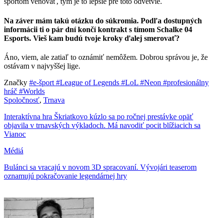
športom venovať, tým je to lepšie pre toto odvetvie.
Na záver mám takú otázku do súkromia. Podľa dostupných
informácii ti o pár dní končí kontrakt s tímom Schalke 04
Esports
.
Vieš kam budú tvoje kroky ďalej smerovať?
Áno, viem, ale zatiaľ to oznámiť nemôžem. Dobrou správou je, že
ostávam v najvyššej lige.
Značky
#e-šport
#League of Legends
#LoL
#Neon
#profesionálny
hráč
#Worlds
Spoločnosť
,
Trnava
Interaktívna hra Škriatkovo kúzlo sa po ročnej prestávke opäť
objavila v trnavských výkladoch. Má navodiť pocit blížiacich sa
Vianoc
Médiá
Bulánci sa vracajú v novom 3D spracovaní. Vývojári teaserom
oznamujú pokračovanie legendárnej hry