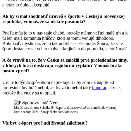
a teraz to úplne akceptujú.
Ak by si mal zhodnotiť úroveň e-športu v Českej a Slovenskej
republike, vnímaš, že sa niekde posunula?
Podľa mňa je to u nás stále chabé, pretože máme veľmi malý trh a je
tu len malá komunita hráčov, ktorí sa tomu venujú dlhodobo.
Bohužiaľ, myslím si, že to tak určitý čas ešte bude. Šanca, že sa e-
šport dostane v takýchto malých krajinách do popredia, je totiž malá.
A čo vravíš na to, že v Česku sa založili prvé profesionálne tímy,
v ktorých hráči dostávajú regulárnu výplatu? Vnímaš to ako
posun vpred?
Určite to týmto spôsobom napreduje. Ja by som už napríklad
profesionálny hráč nebol, ak by za to nebol taký
honorár
, aký je,
pretože iba vtedy sa to oplatí.
Matúš sa s tímom Schalke 04 Esports dopracoval až do semifinále v jarnej
časti sezóny 2021. Zdroj: flickr.com/lolesports
Vie byť e-šport pre ľudí životná záležitosť?