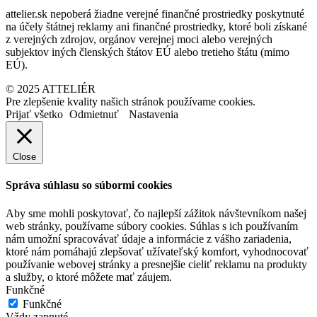
attelier.sk nepoberá žiadne verejné finančné prostriedky poskytnuté
na účely štátnej reklamy ani finančné prostriedky, ktoré boli získané
z verejných zdrojov, orgánov verejnej moci alebo verejných
subjektov iných členských štátov EÚ alebo tretieho štátu (mimo
EÚ).
© 2025 ATTELIÉR
Pre zlepšenie kvality našich stránok používame cookies.
Prijať všetko
Odmietnuť
Nastavenia
Close
Správa súhlasu so súbormi cookies
Aby sme mohli poskytovať, čo najlepší zážitok návštevníkom našej
web stránky, používame súbory cookies. Súhlas s ich používaním
nám umožní spracovávať údaje a informácie z vášho zariadenia,
ktoré nám pomáhajú zlepšovať užívateľský komfort, vyhodnocovať
používanie webovej stránky a presnejšie cieliť reklamu na produkty
a služby, o ktoré môžete mať záujem.
Funkčné
Funkčné
Vždy zapnuté