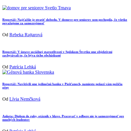
Reportáž: Najťažšie je stratiť slobodu. V domove pre seniorov som pochopila, čo všetko
považujeme za samozrejmosť
Od
Rebeka Rajtarová
Reportáž: V ústave sociálnej starostlivosti v Spišskom Štvrtku sme objektívmi
zachytávali to, čo býva ticho obchádzané
Od
Patrícia Lehká
Reportáž: Navštívili sme jedinečnú banku v Piešťanoch, namiesto peňazí vám požičia
gény
Od
Lívia Nemčková
Anketa: Diplom do ruky, otáznik v hlave. Pracovať v odbore nie je samozrejmosť pre
mnohých študentov