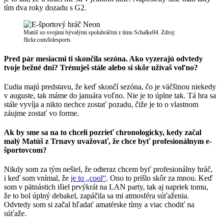
tím dva roky dozadu s G2.
Matúš so svojimi bývalými spoluhráčmi z tímu Schalke04. Zdroj:
flickr.com/lolesports
Pred pár mesiacmi ti skončila sezóna. Ako vyzerajú odvtedy
tvoje bežné dni? Trénuješ stále alebo si skôr užívaš voľno?
Ľudia majú predstavu, že keď skončí sezóna, čo je väčšinou niekedy
v auguste, tak máme do januára voľno. Nie je to úplne tak. Tá hra sa
stále vyvíja a nikto nechce zostať pozadu, čiže je to o vlastnom
záujme zostať vo forme.
Ak by sme sa na to chceli pozrieť chronologicky, kedy začal
malý Matúš z Trnavy uvažovať, že chce byť profesionálnym e-
športovcom?
Nikdy som za tým nešiel, že odteraz chcem byť profesionálny hráč,
i keď som vnímal, že
je to „cool“
. Ono to prišlo skôr za mnou. Keď
som v pätnástich išiel prvýkrát na LAN party, tak aj napriek tomu,
že to bol úplný debakel, zapáčila sa mi atmosféra súťaženia.
Odvtedy som si začal hľadať amatérske tímy a viac chodiť na
súťaže.