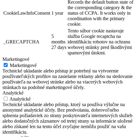
Records the default button state of
the corresponding category & the
CookieLawInfoConsent
1 year
status of CCPA. It works only in
coordination with the primary
cookie.
Tento súbor cookie nastavuje
5
služba Google recaptcha na
_GRECAPTCHA
months
identifikáciu robotov na ochranu
27 days
webovej stránky pred škodlivými
spamovými útokmi.
Marketingové
Marketingové
Technické ukladanie alebo prístup je potrebný na vytvorenie
používateľských profilov na zasielanie reklamy alebo na sledovanie
používateľa na webovej stránke alebo na viacerých webových
stránkach na podobné marketingové účely.
Analytické
Analytické
Technické ukladanie alebo prístup, ktorý sa používa výlučne na
anonymné analytické účely. Bez predvolania, dobrovoľného
splnenia požiadaviek zo strany poskytovateľa internetových služieb
alebo dodatočných záznamov od tretej strany sa informácie uložené
alebo získané len na tento účel zvyčajne nemôžu použiť na vašu
identifikáciu.