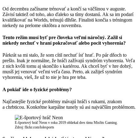
Od decembra začíname trénovať a končí sa väčšinou v auguste.
Závisí taktiež od toho, ako ďaleko sa tímy dostanú. Ak sa im podarí
kvalifikovať na Worlds, trénujú dlhšie. Finalisti končia s tréningom
niekedy na prelome októbra a novembra.
Tento režim musí byť pre človeka veľmi náročný. Zažil si
niekedy nechuť v hraní pokračovať alebo pocit vyhorenia?
Párkrát sa mi stalo, že som cítil nechuť ísť hrať. Po pár dňoch to
prešlo. Inak je normálne, že hráči zažívajú syndróm vyhorenia. Veľa
z nich kvôli tomu aj skončilo s kariérou. Ak chceš byť v hre dobrý,
musíš jej venovať veľmi veľa času. Preto, ak zažiješ syndróm
vyhorenia, vieš, že už to nie je hra pre teba.
A pokiaľ ide o fyzické problémy?
Najčastejšie fyzické problémy mávajú hráči s rukami, zrakom
a chrbticou. Konkrétne karpálne tunely sú asi najväčším problémom.
E-športový hráč Neon v roku 2019 obliekal dres tímu Misfits Gaming.
Zdroj: flickr.com/lolesports