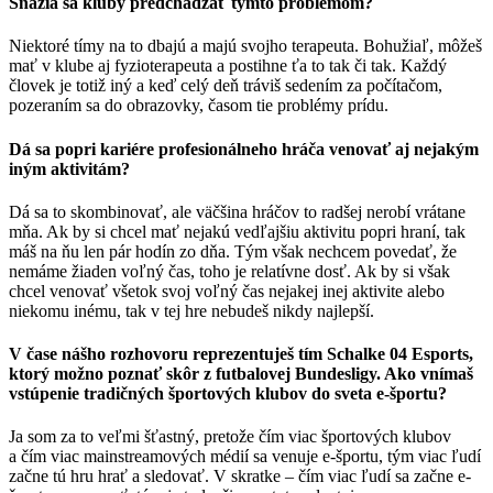
Snažia sa kluby predchádzať týmto problémom?
Niektoré tímy na to dbajú a majú svojho terapeuta. Bohužiaľ, môžeš
mať v klube aj fyzioterapeuta a postihne ťa to tak či tak. Každý
človek je totiž iný a keď celý deň tráviš sedením za počítačom,
pozeraním sa do obrazovky, časom tie problémy prídu.
Dá sa popri kariére profesionálneho hráča venovať aj nejakým
iným aktivitám?
Dá sa to skombinovať, ale väčšina hráčov to radšej nerobí vrátane
mňa. Ak by si chcel mať nejakú vedľajšiu aktivitu popri hraní, tak
máš na ňu len pár hodín zo dňa. Tým však nechcem povedať, že
nemáme žiaden voľný čas, toho je relatívne dosť. Ak by si však
chcel venovať všetok svoj voľný čas nejakej inej aktivite alebo
niekomu inému, tak v tej hre nebudeš nikdy najlepší.
V čase nášho rozhovoru reprezentuješ tím Schalke 04 Esports,
ktorý možno poznať skôr z futbalovej Bundesligy. Ako vnímaš
vstúpenie tradičných športových klubov do sveta e-športu?
Ja som za to veľmi šťastný, pretože čím viac športových klubov
a čím viac mainstreamových médií sa venuje e-športu, tým viac ľudí
začne tú hru hrať a sledovať. V skratke ‒ čím viac ľudí sa začne e-