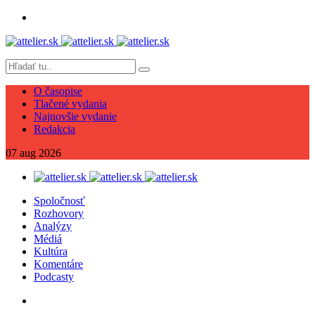
O časopise
Tlačené vydania
Najnovšie vydanie
Redakcia
07
aug
2026
Spoločnosť
Rozhovory
Analýzy
Médiá
Kultúra
Komentáre
Podcasty