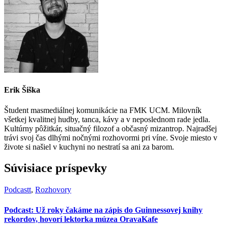
Erik Šiška
Študent masmediálnej komunikácie na FMK UCM. Milovník
všetkej kvalitnej hudby, tanca, kávy a v neposlednom rade jedla.
Kultúrny pôžitkár, situačný filozof a občasný mizantrop. Najradšej
trávi svoj čas dlhými nočnými rozhovormi pri víne. Svoje miesto v
živote si našiel v kuchyni no nestratí sa ani za barom.
Súvisiace príspevky
Podcastt
,
Rozhovory
Podcast: Už roky čakáme na zápis do Guinnessovej knihy
rekordov, hovorí lektorka múzea OravaKafe