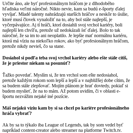
Určite áno, ale byť profesionálnym hráčom je z dlhodobého
hľadiska veľmi náročné. Nikto nevie, kam sa budú e-športy ďalej
vyvíjať. Mladé talenty nahrádzajú starších hráčov a neskôr to úsilie,
ktoré musí človek vynaložiť na to, aby bol stále najlepší, je
vyčerpávajúce. Aj tí hráči, ktorí dosiahli svoj vrchol kariéry, boli
najlepší len chvíľu, pretože už nedokázali ísť ďalej. Bolo to tak
náročné, že sa im to ani neoplatilo. Je lepšie mať normálnu kariéru,
ktorá má víziu na niekoľko rokov, ako byť profesionálnym hráčom,
pretože nikdy nevieš, čo sa stane.
Dosiahol si podľa teba svoj vrchol kariéry alebo ešte stále cítiš,
že je priestor niekam sa posunúť?
Ťažko povedať. Myslím si, že ten vrchol som ešte nedosiahol,
pretože každým rokom som lepší a lepší a v najbližšej dobe cítim, že
sa budem stále zlepšovať. Mojím plánom je hrať dovtedy, pokiaľ si
budem myslieť, že na to mám. Až potom uvidím, či v oblasti e-
športu nezvážim nejaké iné pozície.
Máš nejakú víziu kam by si sa chcel po kariére profesionálneho
hráča vybrať?
Ak by sa to týkalo iba League of Legends, tak by som vedel byť
napríklad content-creator alebo streamer na platforme Twitch.tv.