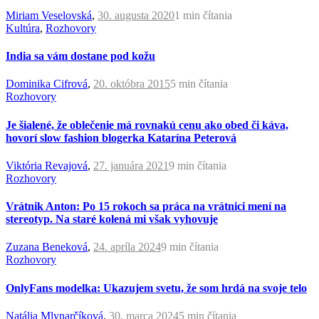
Miriam Veselovská
,
30. augusta 2020
1 min
čítania
Kultúra
,
Rozhovory
India sa vám dostane pod kožu
Dominika Cifrová
,
20. októbra 2015
5 min
čítania
Rozhovory
Je šialené, že oblečenie má rovnakú cenu ako obed či káva,
hovorí slow fashion blogerka Katarína Peterová
Viktória Revajová
,
27. januára 2021
9 min
čítania
Rozhovory
Vrátnik Anton: Po 15 rokoch sa práca na vrátnici mení na
stereotyp. Na staré kolená mi však vyhovuje
Zuzana Beneková
,
24. apríla 2024
9 min
čítania
Rozhovory
OnlyFans modelka: Ukazujem svetu, že som hrdá na svoje telo
Natália Mlynarčíková
,
30. marca 2024
5 min
čítania