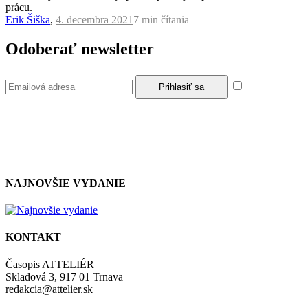
prácu.
Erik Šiška
,
4. decembra 2021
7 min
čítania
Odoberať newsletter
Súhlasím so
zásadami a podmienkami ochrany osobných údajov.
NAJNOVŠIE VYDANIE
KONTAKT
Časopis ATTELIÉR
Skladová 3, 917 01 Trnava
redakcia@attelier.sk