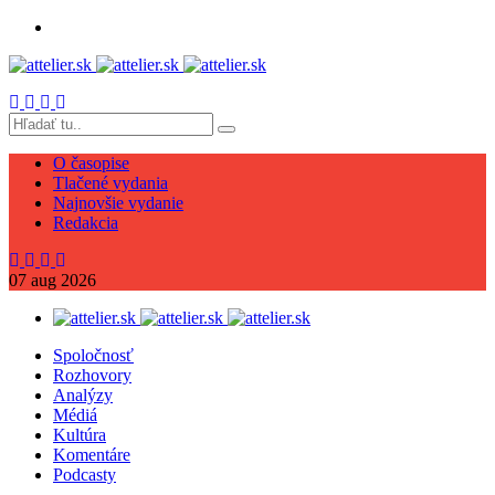
O časopise
Tlačené vydania
Najnovšie vydanie
Redakcia
07
aug
2026
Spoločnosť
Rozhovory
Analýzy
Médiá
Kultúra
Komentáre
Podcasty