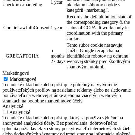
1 year
checkbox-marketing
ukladaním súborov cookie v
kategórii „marketing“.
Records the default button state of
the corresponding category & the
CookieLawInfoConsent
1 year
status of CCPA. It works only in
coordination with the primary
cookie.
Tento súbor cookie nastavuje
5
služba Google recaptcha na
_GRECAPTCHA
months
identifikáciu robotov na ochranu
27 days
webovej stránky pred škodlivými
spamovými útokmi.
Marketingové
Marketingové
Technické ukladanie alebo prístup je potrebný na vytvorenie
používateľských profilov na zasielanie reklamy alebo na sledovanie
používateľa na webovej stránke alebo na viacerých webových
stránkach na podobné marketingové účely.
Analytické
Analytické
Technické ukladanie alebo prístup, ktorý sa používa výlučne na
anonymné analytické účely. Bez predvolania, dobrovoľného
splnenia požiadaviek zo strany poskytovateľa internetových služieb
alebo dodatočných záznamov od tretej strany sa informácie uložené