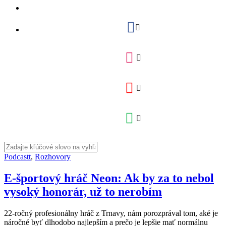
Podcastt
,
Rozhovory
E-športový hráč Neon: Ak by za to nebol
vysoký honorár, už to nerobím
22-ročný profesionálny hráč z Trnavy, nám porozprával tom, aké je
náročné byť dlhodobo najlepším a prečo je lepšie mať normálnu