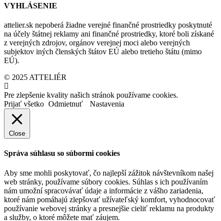
VYHLÁSENIE
attelier.sk nepoberá žiadne verejné finančné prostriedky poskytnuté
na účely štátnej reklamy ani finančné prostriedky, ktoré boli získané
z verejných zdrojov, orgánov verejnej moci alebo verejných
subjektov iných členských štátov EÚ alebo tretieho štátu (mimo
EÚ).
© 2025 ATTELIÉR
Pre zlepšenie kvality našich stránok používame cookies.
Prijať všetko
Odmietnuť
Nastavenia
Close
Správa súhlasu so súbormi cookies
Aby sme mohli poskytovať, čo najlepší zážitok návštevníkom našej
web stránky, používame súbory cookies. Súhlas s ich používaním
nám umožní spracovávať údaje a informácie z vášho zariadenia,
ktoré nám pomáhajú zlepšovať užívateľský komfort, vyhodnocovať
používanie webovej stránky a presnejšie cieliť reklamu na produkty
a služby, o ktoré môžete mať záujem.