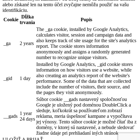
alebo získané len na tento účel zvyčajne nemôžu použiť na vašu
identifikáciu.
Dĺžka
Cookie
Popis
trvania
The _ga cookie, installed by Google Analytics,
calculates visitor, session and campaign data and
also keeps track of site usage for the site's analytics
_ga
2 years
report. The cookie stores information
anonymously and assigns a randomly generated
number to recognize unique visitors.
Installed by Google Analytics, _gid cookie stores
information on how visitors use a website, while
also creating an analytics report of the website's
_gid
1 day
performance. Some of the data that are collected
include the number of visitors, their source, and
the pages they visit anonymously.
Súbor cookie __gads nastavený spoločnosťou
Google je uložený pod doménou DoubleClick a
sleduje, koľkokrát sa používateľom zobrazí
1 year
__gads
reklama, meria úspešnosť kampane a vypočítava
24 days
jej výnosy. Tento súbor cookie je možné čítať iba z
domény, v ktorej sú nastavené, a nebude sledovať
žiadne údaje pri prehliadaní iných stránok.
ULOŽIŤ A PRIJAŤ