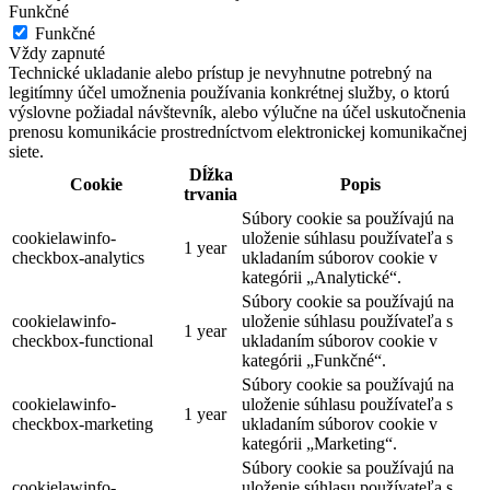
Funkčné
Funkčné
Vždy zapnuté
Technické ukladanie alebo prístup je nevyhnutne potrebný na
legitímny účel umožnenia používania konkrétnej služby, o ktorú
výslovne požiadal návštevník, alebo výlučne na účel uskutočnenia
prenosu komunikácie prostredníctvom elektronickej komunikačnej
siete.
Dĺžka
Cookie
Popis
trvania
Súbory cookie sa používajú na
cookielawinfo-
uloženie súhlasu používateľa s
1 year
checkbox-analytics
ukladaním súborov cookie v
kategórii „Analytické“.
Súbory cookie sa používajú na
cookielawinfo-
uloženie súhlasu používateľa s
1 year
checkbox-functional
ukladaním súborov cookie v
kategórii „Funkčné“.
Súbory cookie sa používajú na
cookielawinfo-
uloženie súhlasu používateľa s
1 year
checkbox-marketing
ukladaním súborov cookie v
kategórii „Marketing“.
Súbory cookie sa používajú na
cookielawinfo-
uloženie súhlasu používateľa s