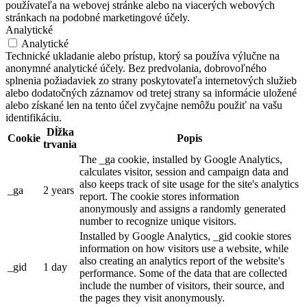
používateľa na webovej stránke alebo na viacerých webových
stránkach na podobné marketingové účely.
Analytické
Analytické
Technické ukladanie alebo prístup, ktorý sa používa výlučne na
anonymné analytické účely. Bez predvolania, dobrovoľného
splnenia požiadaviek zo strany poskytovateľa internetových služieb
alebo dodatočných záznamov od tretej strany sa informácie uložené
alebo získané len na tento účel zvyčajne nemôžu použiť na vašu
identifikáciu.
Dĺžka
Cookie
Popis
trvania
The _ga cookie, installed by Google Analytics,
calculates visitor, session and campaign data and
also keeps track of site usage for the site's analytics
_ga
2 years
report. The cookie stores information
anonymously and assigns a randomly generated
number to recognize unique visitors.
Installed by Google Analytics, _gid cookie stores
information on how visitors use a website, while
also creating an analytics report of the website's
_gid
1 day
performance. Some of the data that are collected
include the number of visitors, their source, and
the pages they visit anonymously.