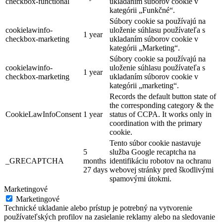
checkbox-functional
ukladaním súborov cookie v
kategórii „Funkčné“.
Súbory cookie sa používajú na
cookielawinfo-
uloženie súhlasu používateľa s
1 year
checkbox-marketing
ukladaním súborov cookie v
kategórii „Marketing“.
Súbory cookie sa používajú na
cookielawinfo-
uloženie súhlasu používateľa s
1 year
checkbox-marketing
ukladaním súborov cookie v
kategórii „marketing“.
Records the default button state of
the corresponding category & the
CookieLawInfoConsent
1 year
status of CCPA. It works only in
coordination with the primary
cookie.
Tento súbor cookie nastavuje
5
služba Google recaptcha na
_GRECAPTCHA
months
identifikáciu robotov na ochranu
27 days
webovej stránky pred škodlivými
spamovými útokmi.
Marketingové
Marketingové
Technické ukladanie alebo prístup je potrebný na vytvorenie
používateľských profilov na zasielanie reklamy alebo na sledovanie