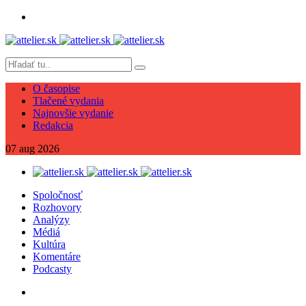
O časopise
Tlačené vydania
Najnovšie vydanie
Redakcia
07
aug
2026
Spoločnosť
Rozhovory
Analýzy
Médiá
Kultúra
Komentáre
Podcasty