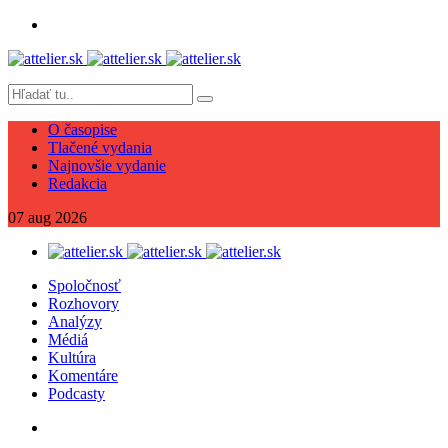
O časopise
Tlačené vydania
Najnovšie vydanie
Redakcia
07
aug
2026
Spoločnosť
Rozhovory
Analýzy
Médiá
Kultúra
Komentáre
Podcasty