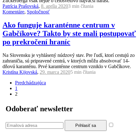
Zuckerberga však nejde o celosvetovo najväčší nárast.
Patrícia Prašovská
,
8. apríla 2020
3 min
čítania
Komentáre
,
Spoločnosť
Ako funguje karanténne centrum v
Gabčíkove? Takto by ste mali postupovať
po prekročení hraníc
Na Slovensku je vyhlásený núdzový stav. Pre ľudí, ktorí cestujú zo
zahraničia, sú pripravené centrá, v ktorých môžu absolvovať 14-
dňovú karanténu. Prvé karanténne centrum vzniklo v Gabčíkove.
Kristína Kijovská
,
29. marca 2020
5 min
čítania
Predchádzajúca
1
2
Odoberať newsletter
Súhlasím