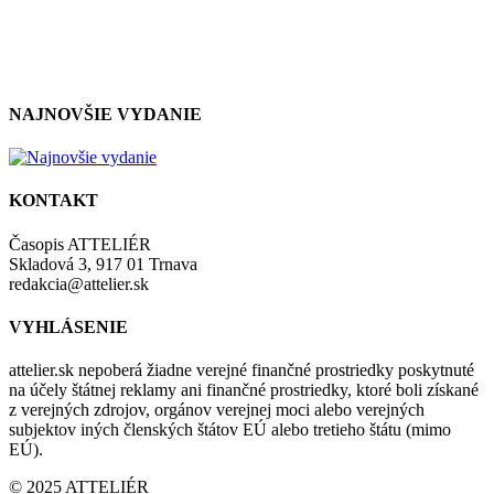
so zásadami a podmienkami ochrany osobných údajov.
NAJNOVŠIE VYDANIE
KONTAKT
Časopis ATTELIÉR
Skladová 3, 917 01 Trnava
redakcia@attelier.sk
VYHLÁSENIE
attelier.sk nepoberá žiadne verejné finančné prostriedky poskytnuté
na účely štátnej reklamy ani finančné prostriedky, ktoré boli získané
z verejných zdrojov, orgánov verejnej moci alebo verejných
subjektov iných členských štátov EÚ alebo tretieho štátu (mimo
EÚ).
© 2025 ATTELIÉR