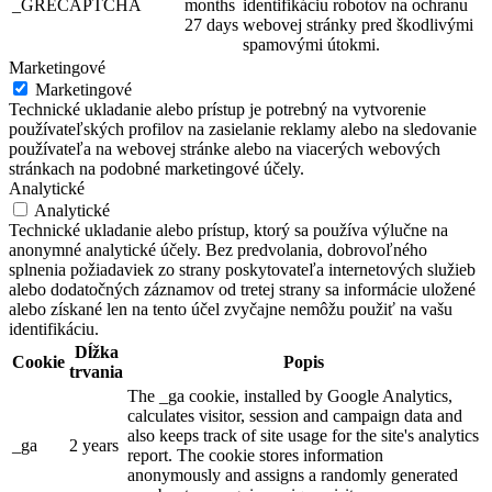
_GRECAPTCHA
months
identifikáciu robotov na ochranu
27 days
webovej stránky pred škodlivými
spamovými útokmi.
Marketingové
Marketingové
Technické ukladanie alebo prístup je potrebný na vytvorenie
používateľských profilov na zasielanie reklamy alebo na sledovanie
používateľa na webovej stránke alebo na viacerých webových
stránkach na podobné marketingové účely.
Analytické
Analytické
Technické ukladanie alebo prístup, ktorý sa používa výlučne na
anonymné analytické účely. Bez predvolania, dobrovoľného
splnenia požiadaviek zo strany poskytovateľa internetových služieb
alebo dodatočných záznamov od tretej strany sa informácie uložené
alebo získané len na tento účel zvyčajne nemôžu použiť na vašu
identifikáciu.
Dĺžka
Cookie
Popis
trvania
The _ga cookie, installed by Google Analytics,
calculates visitor, session and campaign data and
also keeps track of site usage for the site's analytics
_ga
2 years
report. The cookie stores information
anonymously and assigns a randomly generated