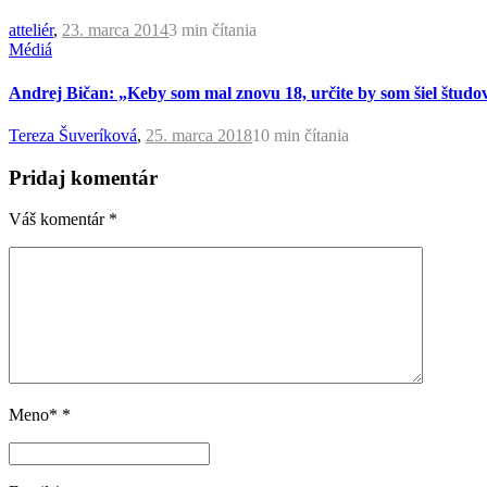
atteliér
,
23. marca 2014
3 min
čítania
Médiá
Andrej Bičan: „Keby som mal znovu 18, určite by som šiel študov
Tereza Šuveríková
,
25. marca 2018
10 min
čítania
Pridaj komentár
Váš komentár
*
Meno*
*