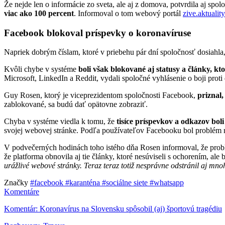
Že nejde len o informácie zo sveta, ale aj z domova, potvrdila aj sp
viac ako 100 percent
. Informoval o tom webový portál
zive.aktuality
Facebook blokoval príspevky o koronavíruse
Napriek dobrým číslam, ktoré v priebehu pár dní spoločnosť dosiahla
Kvôli chybe v systéme
boli však blokované aj statusy a články, k
Microsoft, LinkedIn a Reddit, vydali spoločné vyhlásenie o boji prot
Guy Rosen, ktorý je viceprezidentom spoločnosti Facebook,
priznal
zablokované, sa budú dať opätovne zobraziť.
Chyba v systéme viedla k tomu, že
tisíce príspevkov a odkazov bo
svojej webovej stránke. Podľa používateľov Facebooku bol problém rozš
V podvečerných hodinách toho istého dňa Rosen informoval, že problé
že platforma obnovila aj tie články, ktoré nesúviseli s ochorením, al
urážlivé webové stránky. Teraz teraz totiž nesprávne odstránil aj mn
Značky
#facebook
#karanténa
#sociálne siete
#whatsapp
Komentáre
Komentár: Koronavírus na Slovensku spôsobil (aj) športovú tragédiu