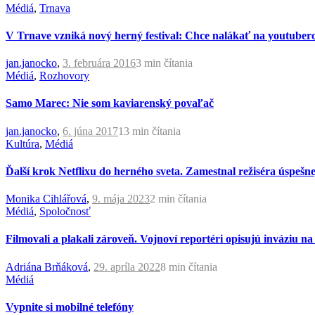
Médiá
,
Trnava
V Trnave vzniká nový herný festival: Chce nalákať na youtubero
jan.janocko
,
3. februára 2016
3 min
čítania
Médiá
,
Rozhovory
Samo Marec: Nie som kaviarenský povaľač
jan.janocko
,
6. júna 2017
13 min
čítania
Kultúra
,
Médiá
Ďalší krok Netflixu do herného sveta. Zamestnal režiséra úspeš
Monika Cihlářová
,
9. mája 2023
2 min
čítania
Médiá
,
Spoločnosť
Filmovali a plakali zároveň. Vojnoví reportéri opisujú inváziu n
Adriána Brňáková
,
29. apríla 2022
8 min
čítania
Médiá
Vypnite si mobilné telefóny