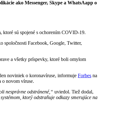
 aplikácie ako Messenger, Skype a WhatsAapp o
xom, ktoré sú spojené s ochorením COVID-19.
ko spoločnosti Facebook, Google, Twitter,
oprave a všetky príspevky, ktoré boli omylom
i len noviniek o koronavíruse, informuje
Forbes
na
va o novom víruse.
boli nesprávne odstránené,“
uviedol. Tiež dodal,
 systémom, ktorý odstraňuje odkazy smerujúce na