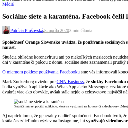
Médiá
Sociálne siete a karanténa. Facebook čelil
Patrícia Prašovská
,
8. apríla 2020
3 min
čítania
Spoločnosť Orange Slovensko uvádza, že používanie sociálnych si
nárast.
Situácia ohľadne koronavírusu ani po niekoľkých mesiacoch neutícha a
dni v karanténe či prácou z domu, sociálne siete zaznamenali prudký 
O miernom poklese používania Facebooku
sme vás informovali koncom
Mark Zuckerberg uviedol pre
CNN Business
, že
služby Facebooku č
ľudia využívajú aplikácie ako WhatsApp alebo Messenger, cez ktoré 
dvakrát viac ako obvykle, avšak stále nejde o celosvetovo najväčší ná
Najväčší nárast pocítili aplikácie, ktoré sa využívajú na hovory či videohovory. Zdro
Aj napriek tomu, že generálny riaditeľ spoločnosti Facebook tvrdí, že 
krátia čas zdieľaním výziev na Instagrame, iní
využívajú videohovory