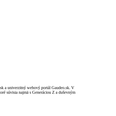
.sk a univerzitný webový portál Gaudeo.sk. V
ktoré súvisia najmä s Generáciou Z a duševným