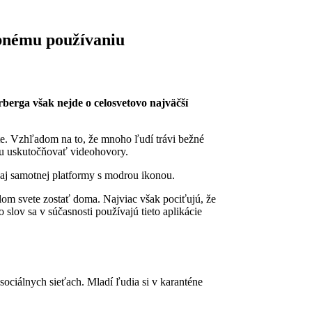
sobnému používaniu
berga však nejde o celosvetovo najväčší
ete. Vzhľadom na to, že mnoho ľudí trávi bežné
ôžu uskutočňovať videohovory.
a aj samotnej platformy s modrou ikonou.
elom svete zostať doma. Najviac však pociťujú, že
lov sa v súčasnosti používajú tieto aplikácie
 sociálnych sieťach. Mladí ľudia si v karanténe