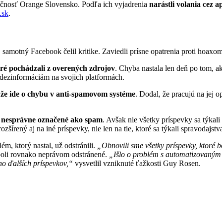
oločnosť Orange Slovensko. Podľa ich vyjadrenia
narástli volania cez
.sk
.
, samotný Facebook čelil kritike. Zaviedli prísne opatrenia proti hoa
toré pochádzali z overených zdrojov
. Chyba nastala len deň po tom, a
i dezinformáciám na svojich platformách.
, že ide o chybu v anti-spamovom systéme
. Dodal, že pracujú na jej 
li nesprávne označené ako spam
. Avšak nie všetky príspevky sa týkal
írený aj na iné príspevky, nie len na tie, ktoré sa týkali spravodajst
m, ktorý nastal, už odstránili.
„Obnovili sme všetky príspevky, ktoré 
e boli rovnako neprávom odstránené.
„Išlo o problém s automatizovaným
oho ďalších príspevkov,“
vysvetlil vzniknuté ťažkosti Guy Rosen.