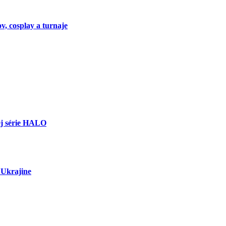
v, cosplay a turnaje
nej série HALO
a Ukrajine